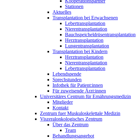
Kooperationspartner
Stationen
Aktuelles
Transplantation bei Erwachsenen
Lebertransplantation
Nierentransplantation
Bauchspeicheldrüsentransplantation
Herztransplantation
Lungentransplantation
Transplantation bei Kindern
Herztransplantation
Nierentransplantation
Lebertransplantation
Lebendspende
Sprechstunden
Infothek für Patient:innen
Für zuweisende Ärzt:innen
Universitäres Centrum für Ernährungsmedizin
Mitglieder
Kontakt
Zentrum fuer Muskuloskelettale Medizin
Viszeral­onkologisches Zentrum
Über das Zentrum
Team
Behandlungsangebot