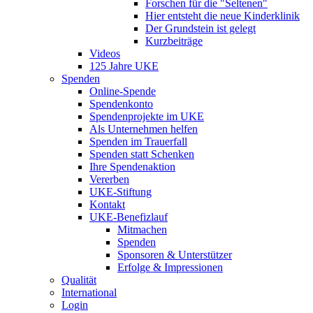
Forschen für die "Seltenen"
Hier entsteht die neue Kinderklinik
Der Grundstein ist gelegt
Kurzbeiträge
Videos
125 Jahre UKE
Spenden
Online-Spende
Spendenkonto
Spendenprojekte im UKE
Als Unternehmen helfen
Spenden im Trauerfall
Spenden statt Schenken
Ihre Spendenaktion
Vererben
UKE-Stiftung
Kontakt
UKE-Benefizlauf
Mitmachen
Spenden
Sponsoren & Unterstützer
Erfolge & Impressionen
Qualität
International
Login