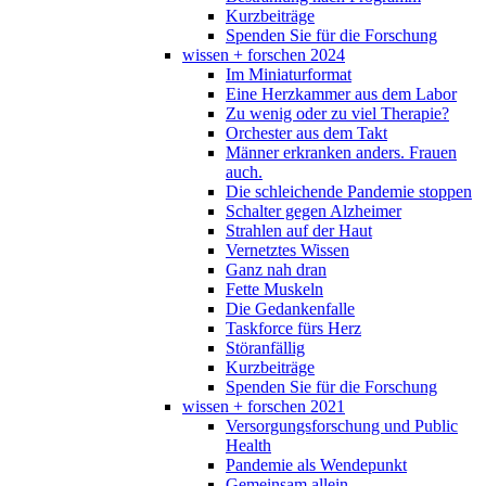
Kurzbeiträge
Spenden Sie für die Forschung
wissen + forschen 2024
Im Miniaturformat
Eine Herzkammer aus dem Labor
Zu wenig oder zu viel Therapie?
Orchester aus dem Takt
Männer erkranken anders. Frauen
auch.
Die schleichende Pandemie stoppen
Schalter gegen Alzheimer
Strahlen auf der Haut
Vernetztes Wissen
Ganz nah dran
Fette Muskeln
Die Gedankenfalle
Taskforce fürs Herz
Störanfällig
Kurzbeiträge
Spenden Sie für die Forschung
wissen + forschen 2021
Versorgungsforschung und Public
Health
Pandemie als Wendepunkt
Gemeinsam allein