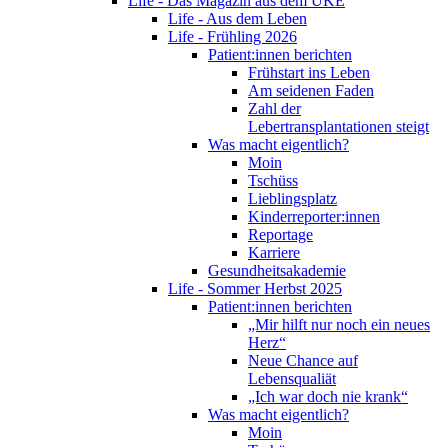
Life - Das Magazin aus dem UKE
Life - Aus dem Leben
Life - Frühling 2026
Patient:innen berichten
Frühstart ins Leben
Am seidenen Faden
Zahl der
Lebertransplantationen steigt
Was macht eigentlich?
Moin
Tschüss
Lieblingsplatz
Kinderreporter:innen
Reportage
Karriere
Gesundheitsakademie
Life - Sommer Herbst 2025
Patient:innen berichten
„Mir hilft nur noch ein neues
Herz“
Neue Chance auf
Lebensqualiät
„Ich war doch nie krank“
Was macht eigentlich?
Moin