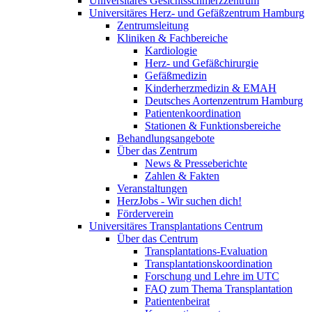
Universitäres Gesichtsschmerzzentrum
Universitäres Herz- und Gefäßzentrum Hamburg
Zentrumsleitung
Kliniken & Fachbereiche
Kardiologie
Herz- und Gefäßchirurgie
Gefäßmedizin
Kinderherzmedizin & EMAH
Deutsches Aortenzentrum Hamburg
Patientenkoordination
Stationen & Funktionsbereiche
Behandlungsangebote
Über das Zentrum
News & Presseberichte
Zahlen & Fakten
Veranstaltungen
HerzJobs - Wir suchen dich!
Förderverein
Universitäres Transplantations Centrum
Über das Centrum
Transplantations-Evaluation
Transplantationskoordination
Forschung und Lehre im UTC
FAQ zum Thema Transplantation
Patientenbeirat