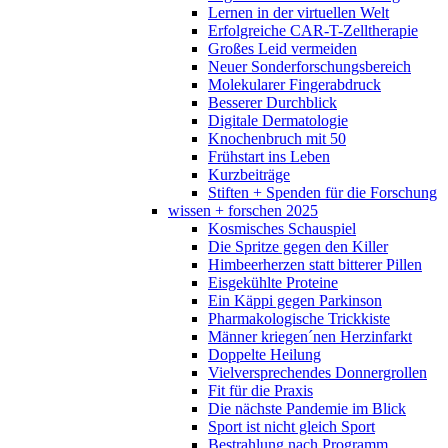
Lernen in der virtuellen Welt
Erfolgreiche CAR-T-Zelltherapie
Großes Leid vermeiden
Neuer Sonderforschungsbereich
Molekularer Fingerabdruck
Besserer Durchblick
Digitale Dermatologie
Knochenbruch mit 50
Frühstart ins Leben
Kurzbeiträge
Stiften + Spenden für die Forschung
wissen + forschen 2025
Kosmisches Schauspiel
Die Spritze gegen den Killer
Himbeerherzen statt bitterer Pillen
Eisgekühlte Proteine
Ein Käppi gegen Parkinson
Pharmakologische Trickkiste
Männer kriegen´nen Herzinfarkt
Doppelte Heilung
Vielversprechendes Donnergrollen
Fit für die Praxis
Die nächste Pandemie im Blick
Sport ist nicht gleich Sport
Bestrahlung nach Programm