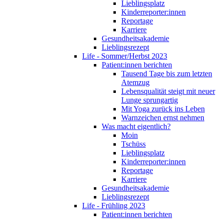
Lieblingsplatz
Kinderreporter:innen
Reportage
Karriere
Gesundheitsakademie
Lieblingsrezept
Life - Sommer/Herbst 2023
Patient:innen berichten
Tausend Tage bis zum letzten
Atemzug
Lebensqualität steigt mit neuer
Lunge sprungartig
Mit Yoga zurück ins Leben
Warnzeichen ernst nehmen
Was macht eigentlich?
Moin
Tschüss
Lieblingsplatz
Kinderreporter:innen
Reportage
Karriere
Gesundheitsakademie
Lieblingsrezept
Life - Frühling 2023
Patient:innen berichten