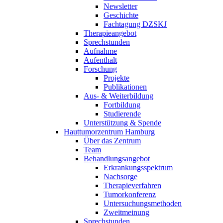
Newsletter
Geschichte
Fachtagung DZSKJ
Therapieangebot
Sprechstunden
Aufnahme
Aufenthalt
Forschung
Projekte
Publikationen
Aus- & Weiterbildung
Fortbildung
Studierende
Unterstützung & Spende
Hauttumorzentrum Hamburg
Über das Zentrum
Team
Behandlungsangebot
Erkrankungsspektrum
Nachsorge
Therapieverfahren
Tumorkonferenz
Untersuchungsmethoden
Zweitmeinung
Sprechstunden