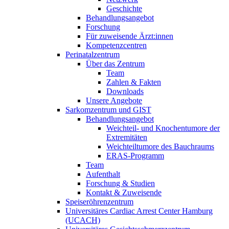
Geschichte
Behandlungsangebot
Forschung
Für zuweisende Ärzt:innen
Kompetenzcentren
Perinatalzentrum
Über das Zentrum
Team
Zahlen & Fakten
Downloads
Unsere Angebote
Sarkomzentrum und GIST
Behandlungsangebot
Weichteil- und Knochentumore der
Extremitäten
Weichteiltumore des Bauchraums
ERAS-Programm
Team
Aufenthalt
Forschung & Studien
Kontakt & Zuweisende
Speiseröhrenzentrum
Universitäres Cardiac Arrest Center Hamburg
(UCACH)