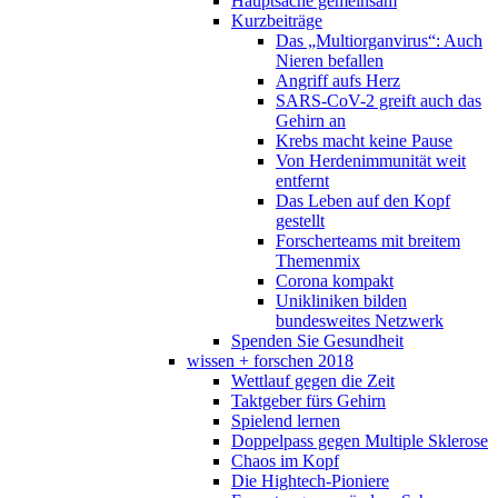
Hauptsache gemeinsam
Kurzbeiträge
Das „Multiorganvirus“: Auch
Nieren befallen
Angriff aufs Herz
SARS-CoV-2 greift auch das
Gehirn an
Krebs macht keine Pause
Von Herdenimmunität weit
entfernt
Das Leben auf den Kopf
gestellt
Forscherteams mit breitem
Themenmix
Corona kompakt
Unikliniken bilden
bundesweites Netzwerk
Spenden Sie Gesundheit
wissen + forschen 2018
Wettlauf gegen die Zeit
Taktgeber fürs Gehirn
Spielend lernen
Doppelpass gegen Multiple Sklerose
Chaos im Kopf
Die Hightech-Pioniere