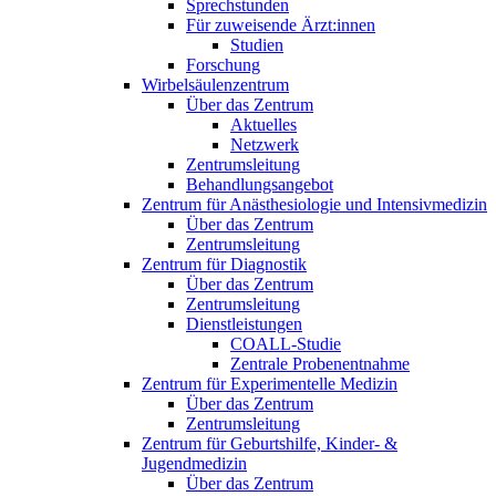
Sprechstunden
Für zuweisende Ärzt:innen
Studien
Forschung
Wirbelsäulenzentrum
Über das Zentrum
Aktuelles
Netzwerk
Zentrumsleitung
Behandlungsangebot
Zentrum für Anästhesiologie und Intensivmedizin
Über das Zentrum
Zentrumsleitung
Zentrum für Diagnostik
Über das Zentrum
Zentrumsleitung
Dienstleistungen
COALL-Studie
Zentrale Probenentnahme
Zentrum für Experimentelle Medizin
Über das Zentrum
Zentrumsleitung
Zentrum für Geburtshilfe, Kinder- &
Jugendmedizin
Über das Zentrum