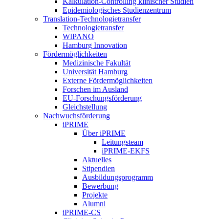
Kalkulation-Controlling klinischer Studien
Epidemiologisches Studienzentrum
Translation-Technologietransfer
Technologietransfer
WIPANO
Hamburg Innovation
Fördermöglichkeiten
Medizinische Fakultät
Universität Hamburg
Externe Fördermöglichkeiten
Forschen im Ausland
EU-Forschungsförderung
Gleichstellung
Nachwuchsförderung
iPRIME
Über iPRIME
Leitungsteam
iPRIME-EKFS
Aktuelles
Stipendien
Ausbildungsprogramm
Bewerbung
Projekte
Alumni
iPRIME-CS