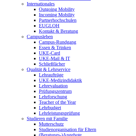
Internationales
Outgoing Mobility
Incoming Mobility
Partnerhochschulen
EUGLOH
Kontakt & Beratung
Campusleben
Campus-Rundgang
Essen & Trinken
UKE-Card
UKE-Mail & IT
Schließfächer
Qualität & Lehrservice
Lehraufträge
UKE-Medizindidaktik
Lehrevaluation
Prüfungszentrum
Lehrforschung
Teacher of the Year
Lehrbudget
Lehrleistungsprüfung
Studieren mit Familie
Mutterschutz
Studienorganisation für Eltern
(Beratungs-)Angebote