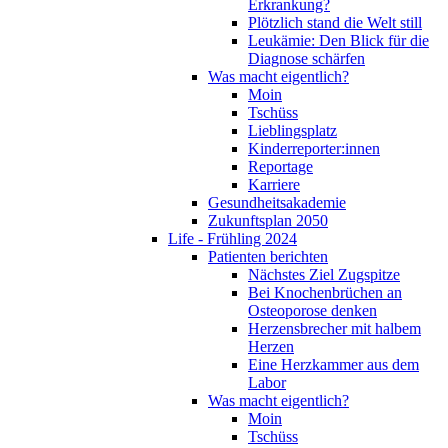
Erkrankung?
Plötzlich stand die Welt still
Leukämie: Den Blick für die
Diagnose schärfen
Was macht eigentlich?
Moin
Tschüss
Lieblingsplatz
Kinderreporter:innen
Reportage
Karriere
Gesundheitsakademie
Zukunftsplan 2050
Life - Frühling 2024
Patienten berichten
Nächstes Ziel Zugspitze
Bei Knochenbrüchen an
Osteoporose denken
Herzensbrecher mit halbem
Herzen
Eine Herzkammer aus dem
Labor
Was macht eigentlich?
Moin
Tschüss