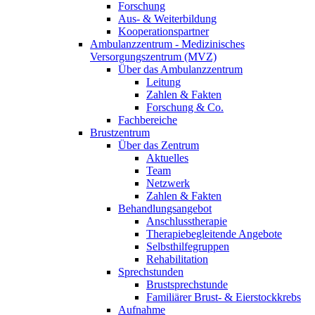
Forschung
Aus- & Weiterbildung
Kooperationspartner
Ambulanzzentrum - Medizinisches
Versorgungszentrum (MVZ)
Über das Ambulanzzentrum
Leitung
Zahlen & Fakten
Forschung & Co.
Fachbereiche
Brustzentrum
Über das Zentrum
Aktuelles
Team
Netzwerk
Zahlen & Fakten
Behandlungsangebot
Anschlusstherapie
Therapiebegleitende Angebote
Selbsthilfegruppen
Rehabilitation
Sprechstunden
Brustsprechstunde
Familiärer Brust- & Eierstockkrebs
Aufnahme