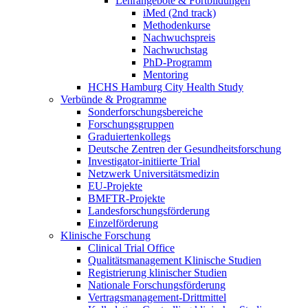
Lehrangebote & Fortbildungen
iMed (2nd track)
Methodenkurse
Nachwuchspreis
Nachwuchstag
PhD-Programm
Mentoring
HCHS Hamburg City Health Study
Verbünde & Programme
Sonderforschungsbereiche
Forschungsgruppen
Graduiertenkollegs
Deutsche Zentren der Gesundheitsforschung
Investigator-initiierte Trial
Netzwerk Universitätsmedizin
EU-Projekte
BMFTR-Projekte
Landesforschungsförderung
Einzelförderung
Klinische Forschung
Clinical Trial Office
Qualitätsmanagement Klinische Studien
Registrierung klinischer Studien
Nationale Forschungsförderung
Vertragsmanagement-Drittmittel