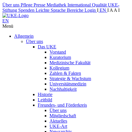
Über uns
Pflege
Presse
Mediathek
International
Qualität
UKE-
Stiftung
Spenden
Leichte Sprache
Bereiche
Login
I
EN
I
A
A
I
EN
Menü
Allgemein
Über uns
Das UKE
Vorstand
Kuratorium
Medizinische Fakultät
Kollegium
Zahlen & Fakten
Strategie & Wachstum
Universitätsmedizin
Nachhaltigkeit
Historie
Leitbild
Freundes- und Förderkreis
Über uns
Mitgliedschaft
Aktuelles
UKE-Art
Newsarchiv