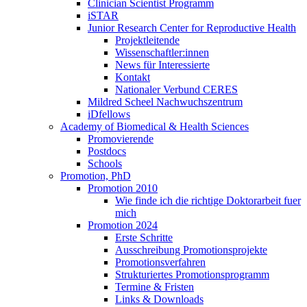
Clinician Scientist Programm
iSTAR
Junior Research Center for Reproductive Health
Projektleitende
Wissenschaftler:innen
News für Interessierte
Kontakt
Nationaler Verbund CERES
Mildred Scheel Nachwuchszentrum
iDfellows
Academy of Biomedical & Health Sciences
Promovierende
Postdocs
Schools
Promotion, PhD
Promotion 2010
Wie finde ich die richtige Doktorarbeit fuer
mich
Promotion 2024
Erste Schritte
Ausschreibung Promotionsprojekte
Promotionsverfahren
Strukturiertes Promotionsprogramm
Termine & Fristen
Links & Downloads