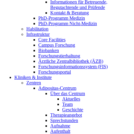
Informationen für Betreuende,
Begutachtende und Prüfende
Kontakt & Beratung
PhD-Programm Medizin
PhD-Programm Nicht-Medizin
Habilitation
Infrastruktur
Core Facilities
Campus Forschung
Biobanken
Forschungstierhaltung
Ärztliche Zentralbibliothek (ÄZB)
Forschungsinformationssystem (FIS)
Forschungsportal
Kliniken & Institute
Zentren
Adipositas-Centrum
Über das Centrum
Aktuelles
Team
Geschichte
Therapieangebot
Sprechstunden
Aufnahme
Aufenthalt