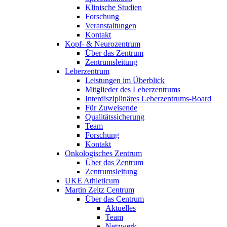
Klinische Studien
Forschung
Veranstaltungen
Kontakt
Kopf- & Neurozentrum
Über das Zentrum
Zentrumsleitung
Leberzentrum
Leistungen im Überblick
Mitglieder des Leberzentrums
Interdisziplinäres Leberzentrums-Board
Für Zuweisende
Qualitätssicherung
Team
Forschung
Kontakt
Onkologisches Zentrum
Über das Zentrum
Zentrumsleitung
UKE Athleticum
Martin Zeitz Centrum
Über das Centrum
Aktuelles
Team
Netzwerk