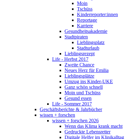
Moin
Tschüss
Kinderreporter:innen
Reportage
Karriere
Gesundheitsakademie
Stadtpiraten
Lieblingsplatz
Stadturlaub
Lieblingsrezept
Life - Herbst 2017
Zweite Chance
Neues Herz für Emilia
Lieblingsplätze
Umzug ins Kinder-UKE
Ganz schön schnell
Moin und Tschüss
Gesund essen
Life - Sommer 2017
Geschäftsberichte & Jahrbücher
wissen + forschen
wissen + forschen 2026
Wenn das Klima krank macht
Gedruckte Lebensretter
Digitale Helfer im Klinikalltag