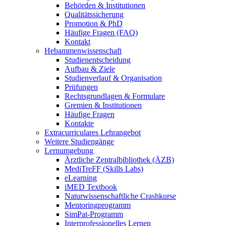
Behörden & Institutionen
Qualitätssicherung
Promotion & PhD
Häufige Fragen (FAQ)
Kontakt
Hebammenwissenschaft
Studienentscheidung
Aufbau & Ziele
Studienverlauf & Organisation
Prüfungen
Rechtsgrundlagen & Formulare
Gremien & Institutionen
Häufige Fragen
Kontakte
Extracurriculares Lehrangebot
Weitere Studiengänge
Lernumgebung
Ärztliche Zentralbibliothek (ÄZB)
MediTreFF (Skills Labs)
eLearning
iMED Textbook
Naturwissenschaftliche Crashkurse
Mentoringprogramm
SimPat-Programm
Interprofessionelles Lernen