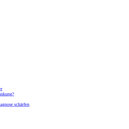
er
rankung?
iagnose schärfen