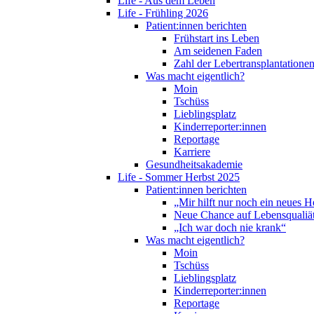
Life - Aus dem Leben
Life - Frühling 2026
Patient:innen berichten
Frühstart ins Leben
Am seidenen Faden
Zahl der Lebertransplantationen
Was macht eigentlich?
Moin
Tschüss
Lieblingsplatz
Kinderreporter:innen
Reportage
Karriere
Gesundheitsakademie
Life - Sommer Herbst 2025
Patient:innen berichten
„Mir hilft nur noch ein neues H
Neue Chance auf Lebensqualiä
„Ich war doch nie krank“
Was macht eigentlich?
Moin
Tschüss
Lieblingsplatz
Kinderreporter:innen
Reportage