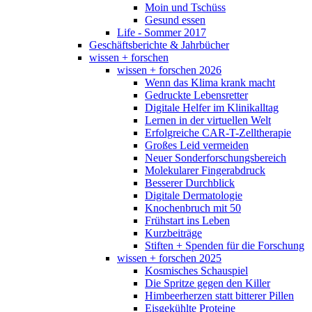
Moin und Tschüss
Gesund essen
Life - Sommer 2017
Geschäftsberichte & Jahrbücher
wissen + forschen
wissen + forschen 2026
Wenn das Klima krank macht
Gedruckte Lebensretter
Digitale Helfer im Klinikalltag
Lernen in der virtuellen Welt
Erfolgreiche CAR-T-Zelltherapie
Großes Leid vermeiden
Neuer Sonderforschungsbereich
Molekularer Fingerabdruck
Besserer Durchblick
Digitale Dermatologie
Knochenbruch mit 50
Frühstart ins Leben
Kurzbeiträge
Stiften + Spenden für die Forschung
wissen + forschen 2025
Kosmisches Schauspiel
Die Spritze gegen den Killer
Himbeerherzen statt bitterer Pillen
Eisgekühlte Proteine