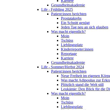
Karriere
Gesundheitsakademie
Life - Frühling 2025
Patient:innen berichten
Prostatakrebs
Ein Schnitt genügt
Jeden Tag neu an sich glauben
Was macht eigentlich?
Moin
Tschüss
Lieblingsplatz
Kinderreporter:innen
Reportage
Karriere
Gesundheitsakademie
Life - Sommer/Herbst 2024
Patient:innen berichten
Neue Freiheit im eigenen Körp
Was macht Adipositas zur Erk
Plötzlich stand die Welt still
Leukämie: Den Blick für die D
Was macht eigentlich?
Moin
Tschüss
Lieblingsplatz