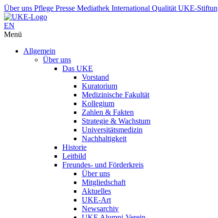
Über uns
Pflege
Presse
Mediathek
International
Qualität
UKE-Stiftu
EN
Menü
Allgemein
Über uns
Das UKE
Vorstand
Kuratorium
Medizinische Fakultät
Kollegium
Zahlen & Fakten
Strategie & Wachstum
Universitätsmedizin
Nachhaltigkeit
Historie
Leitbild
Freundes- und Förderkreis
Über uns
Mitgliedschaft
Aktuelles
UKE-Art
Newsarchiv
UKE Alumni-Verein