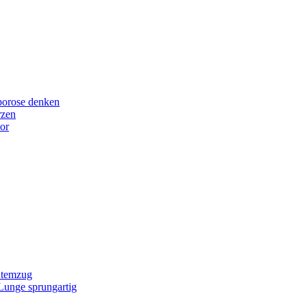
porose denken
rzen
or
Atemzug
 Lunge sprungartig