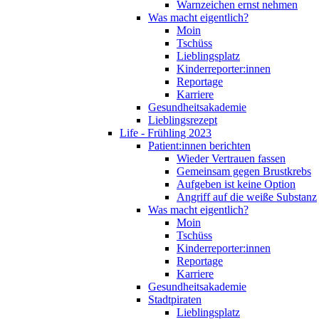
Warnzeichen ernst nehmen
Was macht eigentlich?
Moin
Tschüss
Lieblingsplatz
Kinderreporter:innen
Reportage
Karriere
Gesundheitsakademie
Lieblingsrezept
Life - Frühling 2023
Patient:innen berichten
Wieder Vertrauen fassen
Gemeinsam gegen Brustkrebs
Aufgeben ist keine Option
Angriff auf die weiße Substanz
Was macht eigentlich?
Moin
Tschüss
Kinderreporter:innen
Reportage
Karriere
Gesundheitsakademie
Stadtpiraten
Lieblingsplatz