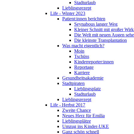
Stadturlaub
Lieblingsrezept
Life - Winter 2023
Patient:innen berichten
Seynabous langer Weg
Kleiner Schnitt mit großer Wir
Die Welt mit neuen Augen seh
Die kleinste Transplantation
Was macht eigentlich?
Moin
Tschüss
Kinderreporter:innen
Reportage
Karriere
Gesundheitsakademie
Stadtpiraten
Lieblingsplatz
Stadturlaub
Lieblingsrezept
Life - Herbst 2017
Zweite Chance
Neues Herz für Emilia
Lieblingsplätze
Umzug ins Kinder-UKE
Ganz schön schnell