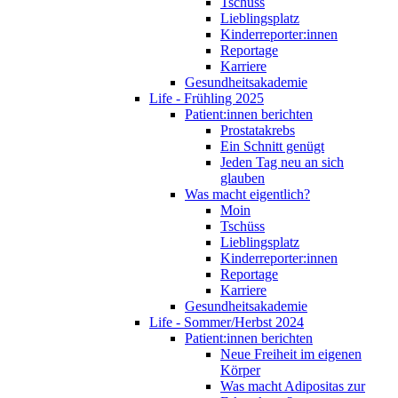
Tschüss
Lieblingsplatz
Kinderreporter:innen
Reportage
Karriere
Gesundheitsakademie
Life - Frühling 2025
Patient:innen berichten
Prostatakrebs
Ein Schnitt genügt
Jeden Tag neu an sich
glauben
Was macht eigentlich?
Moin
Tschüss
Lieblingsplatz
Kinderreporter:innen
Reportage
Karriere
Gesundheitsakademie
Life - Sommer/Herbst 2024
Patient:innen berichten
Neue Freiheit im eigenen
Körper
Was macht Adipositas zur