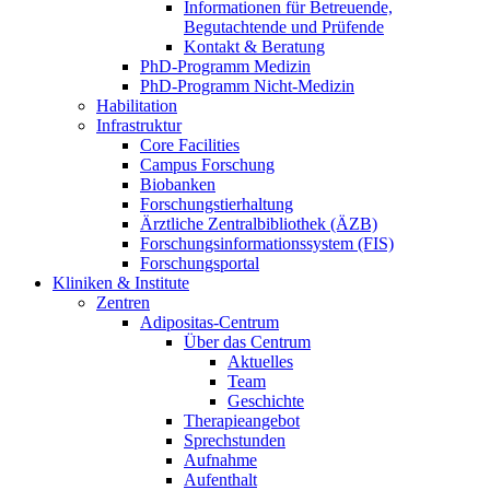
Informationen für Betreuende,
Begutachtende und Prüfende
Kontakt & Beratung
PhD-Programm Medizin
PhD-Programm Nicht-Medizin
Habilitation
Infrastruktur
Core Facilities
Campus Forschung
Biobanken
Forschungstierhaltung
Ärztliche Zentralbibliothek (ÄZB)
Forschungsinformationssystem (FIS)
Forschungsportal
Kliniken & Institute
Zentren
Adipositas-Centrum
Über das Centrum
Aktuelles
Team
Geschichte
Therapieangebot
Sprechstunden
Aufnahme
Aufenthalt