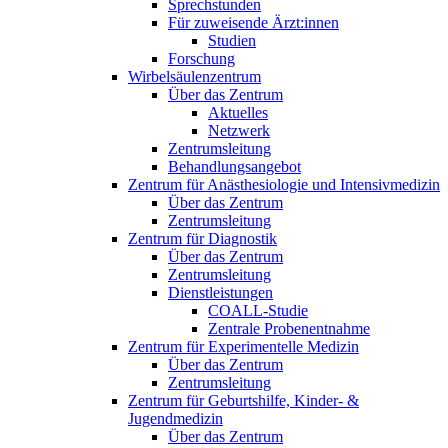
Sprechstunden
Für zuweisende Ärzt:innen
Studien
Forschung
Wirbelsäulenzentrum
Über das Zentrum
Aktuelles
Netzwerk
Zentrumsleitung
Behandlungsangebot
Zentrum für Anästhesiologie und Intensivmedizin
Über das Zentrum
Zentrumsleitung
Zentrum für Diagnostik
Über das Zentrum
Zentrumsleitung
Dienstleistungen
COALL-Studie
Zentrale Probenentnahme
Zentrum für Experimentelle Medizin
Über das Zentrum
Zentrumsleitung
Zentrum für Geburtshilfe, Kinder- &
Jugendmedizin
Über das Zentrum