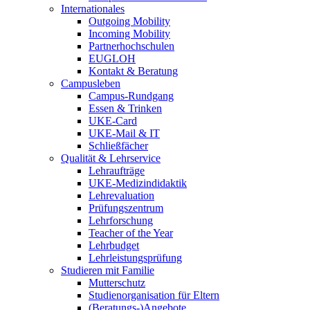
Internationales
Outgoing Mobility
Incoming Mobility
Partnerhochschulen
EUGLOH
Kontakt & Beratung
Campusleben
Campus-Rundgang
Essen & Trinken
UKE-Card
UKE-Mail & IT
Schließfächer
Qualität & Lehrservice
Lehraufträge
UKE-Medizindidaktik
Lehrevaluation
Prüfungszentrum
Lehrforschung
Teacher of the Year
Lehrbudget
Lehrleistungsprüfung
Studieren mit Familie
Mutterschutz
Studienorganisation für Eltern
(Beratungs-)Angebote