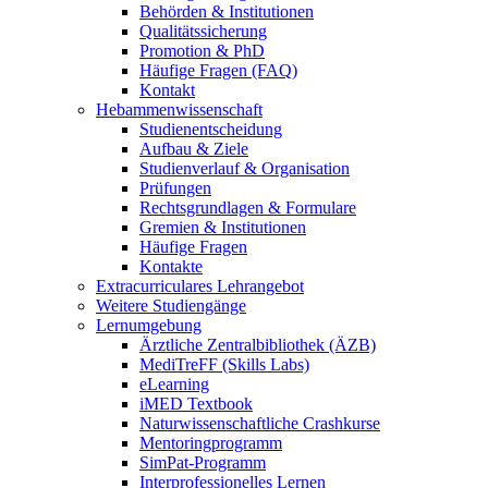
Behörden & Institutionen
Qualitätssicherung
Promotion & PhD
Häufige Fragen (FAQ)
Kontakt
Hebammenwissenschaft
Studienentscheidung
Aufbau & Ziele
Studienverlauf & Organisation
Prüfungen
Rechtsgrundlagen & Formulare
Gremien & Institutionen
Häufige Fragen
Kontakte
Extracurriculares Lehrangebot
Weitere Studiengänge
Lernumgebung
Ärztliche Zentralbibliothek (ÄZB)
MediTreFF (Skills Labs)
eLearning
iMED Textbook
Naturwissenschaftliche Crashkurse
Mentoringprogramm
SimPat-Programm
Interprofessionelles Lernen