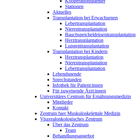
Kooperationspartner
Stationen
Aktuelles
Transplantation bei Erwachsenen
Lebertransplantation
Nierentransplantation
Bauchspeicheldrüsentransplantation
Herztransplantation
Lungentransplantation
Transplantation bei Kindern
Herztransplantation
Nierentransplantation
Lebertransplantation
Lebendspende
Sprechstunden
Infothek für Patient:innen
Für zuweisende Ärzt:innen
Universitäres Centrum für Ernährungsmedizin
Mitglieder
Kontakt
Zentrum fuer Muskuloskelettale Medizin
Viszeral­onkologisches Zentrum
Über das Zentrum
Team
Behandlungsangebot