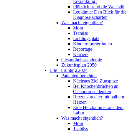
Erkrankung?
Plötzlich stand die Welt still
Leukämie: Den Blick für die
Diagnose schärfen
Was macht eigentlich?
Moin
Tschüss
Lieblingsplatz
Kinderreporter:innen
Reportage
Karriere
Gesundheitsakademie
Zukunftsplan 2050
Life - Frühling 2024
Patienten berichten
Nächstes Ziel Zugspitze
Bei Knochenbrüchen an
Osteoporose denken
Herzensbrecher mit halbem
Herzen
Eine Herzkammer aus dem
Labor
Was macht eigentlich?
Moin
Tschüss