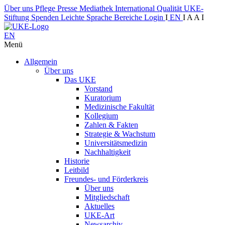
Über uns
Pflege
Presse
Mediathek
International
Qualität
UKE-
Stiftung
Spenden
Leichte Sprache
Bereiche
Login
I
EN
I
A
A
I
EN
Menü
Allgemein
Über uns
Das UKE
Vorstand
Kuratorium
Medizinische Fakultät
Kollegium
Zahlen & Fakten
Strategie & Wachstum
Universitätsmedizin
Nachhaltigkeit
Historie
Leitbild
Freundes- und Förderkreis
Über uns
Mitgliedschaft
Aktuelles
UKE-Art
Newsarchiv