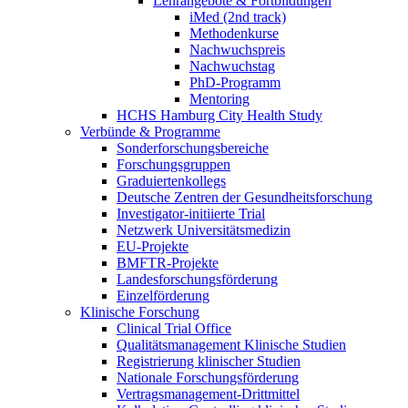
Lehrangebote & Fortbildungen
iMed (2nd track)
Methodenkurse
Nachwuchspreis
Nachwuchstag
PhD-Programm
Mentoring
HCHS Hamburg City Health Study
Verbünde & Programme
Sonderforschungsbereiche
Forschungsgruppen
Graduiertenkollegs
Deutsche Zentren der Gesundheitsforschung
Investigator-initiierte Trial
Netzwerk Universitätsmedizin
EU-Projekte
BMFTR-Projekte
Landesforschungsförderung
Einzelförderung
Klinische Forschung
Clinical Trial Office
Qualitätsmanagement Klinische Studien
Registrierung klinischer Studien
Nationale Forschungsförderung
Vertragsmanagement-Drittmittel