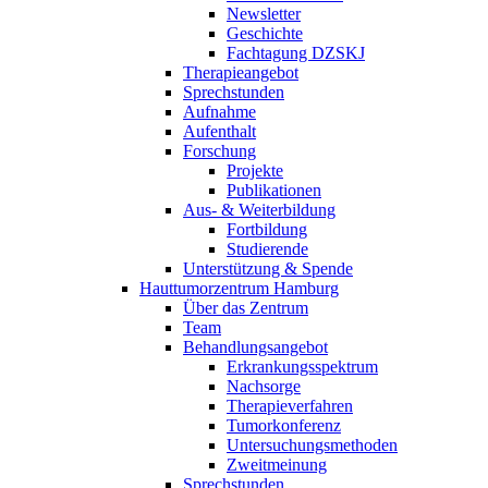
Newsletter
Geschichte
Fachtagung DZSKJ
Therapieangebot
Sprechstunden
Aufnahme
Aufenthalt
Forschung
Projekte
Publikationen
Aus- & Weiterbildung
Fortbildung
Studierende
Unterstützung & Spende
Hauttumorzentrum Hamburg
Über das Zentrum
Team
Behandlungsangebot
Erkrankungsspektrum
Nachsorge
Therapieverfahren
Tumorkonferenz
Untersuchungsmethoden
Zweitmeinung
Sprechstunden