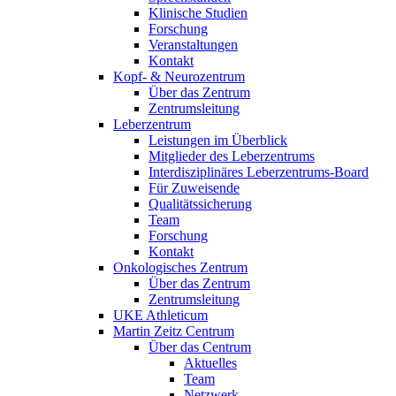
Klinische Studien
Forschung
Veranstaltungen
Kontakt
Kopf- & Neurozentrum
Über das Zentrum
Zentrumsleitung
Leberzentrum
Leistungen im Überblick
Mitglieder des Leberzentrums
Interdisziplinäres Leberzentrums-Board
Für Zuweisende
Qualitätssicherung
Team
Forschung
Kontakt
Onkologisches Zentrum
Über das Zentrum
Zentrumsleitung
UKE Athleticum
Martin Zeitz Centrum
Über das Centrum
Aktuelles
Team
Netzwerk