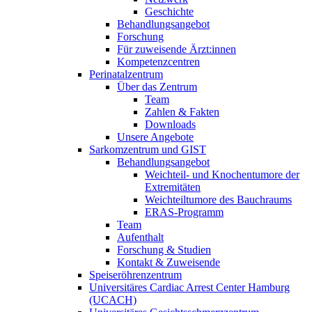
Geschichte
Behandlungsangebot
Forschung
Für zuweisende Ärzt:innen
Kompetenzcentren
Perinatalzentrum
Über das Zentrum
Team
Zahlen & Fakten
Downloads
Unsere Angebote
Sarkomzentrum und GIST
Behandlungsangebot
Weichteil- und Knochentumore der
Extremitäten
Weichteiltumore des Bauchraums
ERAS-Programm
Team
Aufenthalt
Forschung & Studien
Kontakt & Zuweisende
Speiseröhrenzentrum
Universitäres Cardiac Arrest Center Hamburg
(UCACH)