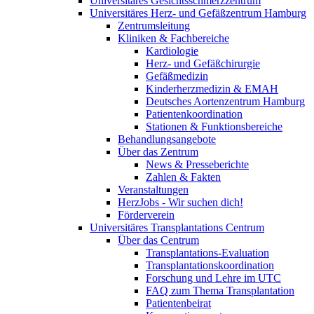
Universitäres Gesichtsschmerzzentrum
Universitäres Herz- und Gefäßzentrum Hamburg
Zentrumsleitung
Kliniken & Fachbereiche
Kardiologie
Herz- und Gefäßchirurgie
Gefäßmedizin
Kinderherzmedizin & EMAH
Deutsches Aortenzentrum Hamburg
Patientenkoordination
Stationen & Funktionsbereiche
Behandlungsangebote
Über das Zentrum
News & Presseberichte
Zahlen & Fakten
Veranstaltungen
HerzJobs - Wir suchen dich!
Förderverein
Universitäres Transplantations Centrum
Über das Centrum
Transplantations-Evaluation
Transplantationskoordination
Forschung und Lehre im UTC
FAQ zum Thema Transplantation
Patientenbeirat