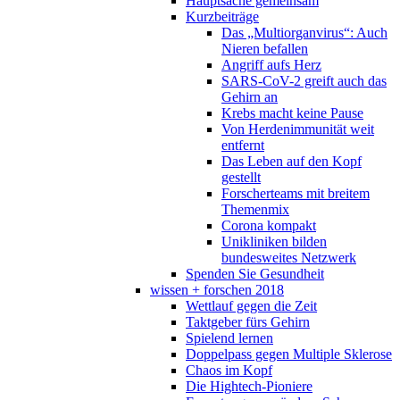
Hauptsache gemeinsam
Kurzbeiträge
Das „Multiorganvirus“: Auch
Nieren befallen
Angriff aufs Herz
SARS-CoV-2 greift auch das
Gehirn an
Krebs macht keine Pause
Von Herdenimmunität weit
entfernt
Das Leben auf den Kopf
gestellt
Forscherteams mit breitem
Themenmix
Corona kompakt
Unikliniken bilden
bundesweites Netzwerk
Spenden Sie Gesundheit
wissen + forschen 2018
Wettlauf gegen die Zeit
Taktgeber fürs Gehirn
Spielend lernen
Doppelpass gegen Multiple Sklerose
Chaos im Kopf
Die Hightech-Pioniere