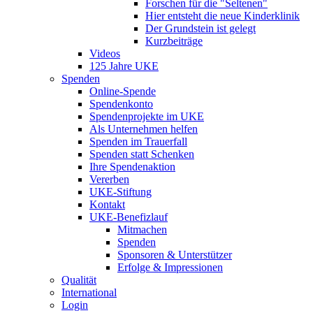
Forschen für die "Seltenen"
Hier entsteht die neue Kinderklinik
Der Grundstein ist gelegt
Kurzbeiträge
Videos
125 Jahre UKE
Spenden
Online-Spende
Spendenkonto
Spendenprojekte im UKE
Als Unternehmen helfen
Spenden im Trauerfall
Spenden statt Schenken
Ihre Spendenaktion
Vererben
UKE-Stiftung
Kontakt
UKE-Benefizlauf
Mitmachen
Spenden
Sponsoren & Unterstützer
Erfolge & Impressionen
Qualität
International
Login