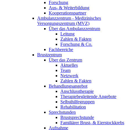
Forschung
Aus- & Weiterbildung
Kooperationspartner
Ambulanzzentrum - Medizinisches
Versorgungszentrum (MVZ)
Über das Ambulanzzentrum
Leitung
Zahlen & Fakten
Forschung & Co.
Fachbereiche
Brustzentrum
Über das Zentrum
Aktuelles
Team
Netzwerk
Zahlen & Fakten
Behandlungsangebot
Anschlusstherapie
Therapiebegleitende Angebote
Selbsthilfegruppen
Rehabilitation
Sprechstunden
Brustsprechstunde
Familiärer Brust- & Eierstockkrebs
Aufnahme