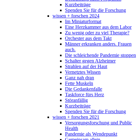
Kurzbeiträge
Spenden Sie für die Forschung
wissen + forschen 2024
Im Miniaturformat
Eine Herzkammer aus dem Labor
Zu wenig oder zu viel Therapie?
Orchester aus dem Takt
Männer erkranken anders. Frauen
auch.
Die schleichende Pandemie stoppen
Schalter gegen Alzheimer
Strahlen auf der Haut
Vernetztes Wissen
Ganz nah dran
Fette Muskeln
Die Gedankenfalle
Taskforce fürs Herz
Störanfällig
Kurzbeiträge
Spenden Sie für die Forschung
wissen + forschen 2021
Versorgungsforschung und Public
Health
Pandemie als Wendepunkt
Gemeinsam allein