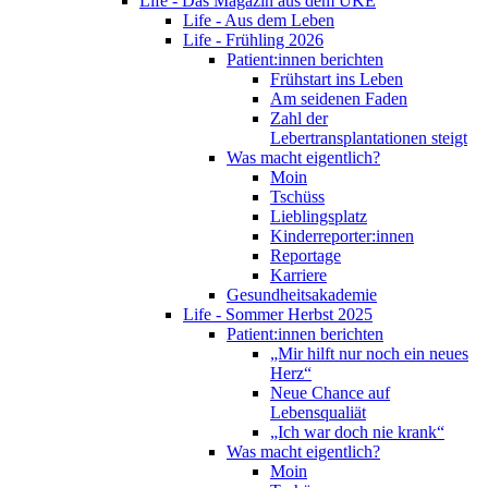
Life - Das Magazin aus dem UKE
Life - Aus dem Leben
Life - Frühling 2026
Patient:innen berichten
Frühstart ins Leben
Am seidenen Faden
Zahl der
Lebertransplantationen steigt
Was macht eigentlich?
Moin
Tschüss
Lieblingsplatz
Kinderreporter:innen
Reportage
Karriere
Gesundheitsakademie
Life - Sommer Herbst 2025
Patient:innen berichten
„Mir hilft nur noch ein neues
Herz“
Neue Chance auf
Lebensqualiät
„Ich war doch nie krank“
Was macht eigentlich?
Moin