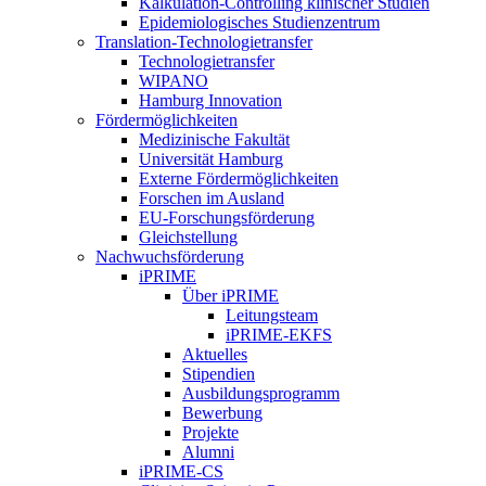
Kalkulation-Controlling klinischer Studien
Epidemiologisches Studienzentrum
Translation-Technologietransfer
Technologietransfer
WIPANO
Hamburg Innovation
Fördermöglichkeiten
Medizinische Fakultät
Universität Hamburg
Externe Fördermöglichkeiten
Forschen im Ausland
EU-Forschungsförderung
Gleichstellung
Nachwuchsförderung
iPRIME
Über iPRIME
Leitungsteam
iPRIME-EKFS
Aktuelles
Stipendien
Ausbildungsprogramm
Bewerbung
Projekte
Alumni
iPRIME-CS