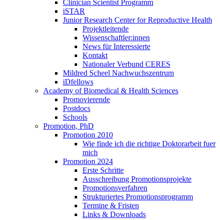
Clinician Scientist Programm
iSTAR
Junior Research Center for Reproductive Health
Projektleitende
Wissenschaftler:innen
News für Interessierte
Kontakt
Nationaler Verbund CERES
Mildred Scheel Nachwuchszentrum
iDfellows
Academy of Biomedical & Health Sciences
Promovierende
Postdocs
Schools
Promotion, PhD
Promotion 2010
Wie finde ich die richtige Doktorarbeit fuer
mich
Promotion 2024
Erste Schritte
Ausschreibung Promotionsprojekte
Promotionsverfahren
Strukturiertes Promotionsprogramm
Termine & Fristen
Links & Downloads