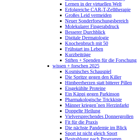
Lernen in der virtuellen Welt
Erfolgreiche CAR-T-Zelltherapie
Großes Leid vermeiden
Neuer Sonderforschungsbereich
Molekularer Fingerabdruck
Besserer Durchblick
Digitale Dermatologie
Knochenbruch mit 50
Frühstart ins Leben
Kurzbeiträge
Stiften + Spenden für die Forschung
wissen + forschen 2025
Kosmisches Schauspiel
Die Spritze gegen den Killer
Himbeerherzen statt bitterer Pillen
Eisgekühlte Proteine
Ein Käppi gegen Parkinson
Pharmakologische Trickkiste
Männer kriegen´nen Herzinfarkt
Doppelte Heilung
Vielversprechendes Donnergrollen
Fit für die Praxis
Die nächste Pandemie im Blick
Sport ist nicht gleich Sport
Bestrahlung nach Programm