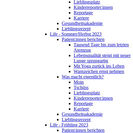
Lieblingsplatz
Kinderreporter:innen
Reportage
Karriere
Gesundheitsakademie
Lieblingsrezept
Life - Sommer/Herbst 2023
Patient:innen berichten
Tausend Tage bis zum letzten
Atemzug
Lebensqualität steigt mit neuer
Lunge sprungartig
Mit Yoga zurück ins Leben
Warnzeichen ernst nehmen
Was macht eigentlich?
Moin
Tschüss
Lieblingsplatz
Kinderreporter:innen
Reportage
Karriere
Gesundheitsakademie
Lieblingsrezept
Life - Frühling 2023
Patient:innen berichten