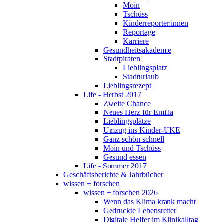
Moin
Tschüss
Kinderreporter:innen
Reportage
Karriere
Gesundheitsakademie
Stadtpiraten
Lieblingsplatz
Stadturlaub
Lieblingsrezept
Life - Herbst 2017
Zweite Chance
Neues Herz für Emilia
Lieblingsplätze
Umzug ins Kinder-UKE
Ganz schön schnell
Moin und Tschüss
Gesund essen
Life - Sommer 2017
Geschäftsberichte & Jahrbücher
wissen + forschen
wissen + forschen 2026
Wenn das Klima krank macht
Gedruckte Lebensretter
Digitale Helfer im Klinikalltag