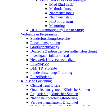
Lehrangebote & Fortbildungen
iMed (2nd track)
Methodenkurse
Nachwuchspreis
Nachwuchstag
PhD-Programm
Mentoring
HCHS Hamburg City Health Study
Verbünde & Programme
Sonderforschungsbereiche
Forschungsgruppen
Graduiertenkollegs
Deutsche Zentren der Gesundheitsforschung
Investigator-initiierte Trial
Netzwerk Universitätsmedizin
EU-Projekte
BMFTR-Projekte
Landesforschungsförderung
Einzelförderung
Klinische Forschung
Clinical Trial Office
Qualitätsmanagement Klinische Studien
Registrierung klinischer Studien
Nationale Forschungsförderung
Vertragsmanagement-Drittmittel