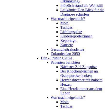
Erkrankung?
Plötzlich stand die Welt still
Leukämie: Den Blick für die
Diagnose schärfen
Was macht eigentlich?
Moin
Tschüss
Lieblingsplatz
Kinderreporter:innen
Reportage
Karriere
Gesundheitsakademie
Zukunftsplan 2050
Life - Frühling 2024
Patienten berichten
Nächstes Ziel Zugspitze
Bei Knochenbrüchen an
Osteoporose denken
Herzensbrecher mit halbem
Herzen
Eine Herzkammer aus dem
Labor
Was macht eigentlich?
Moin
Tschüss