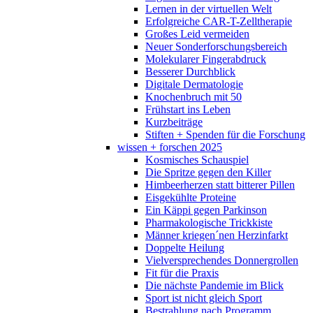
Lernen in der virtuellen Welt
Erfolgreiche CAR-T-Zelltherapie
Großes Leid vermeiden
Neuer Sonderforschungsbereich
Molekularer Fingerabdruck
Besserer Durchblick
Digitale Dermatologie
Knochenbruch mit 50
Frühstart ins Leben
Kurzbeiträge
Stiften + Spenden für die Forschung
wissen + forschen 2025
Kosmisches Schauspiel
Die Spritze gegen den Killer
Himbeerherzen statt bitterer Pillen
Eisgekühlte Proteine
Ein Käppi gegen Parkinson
Pharmakologische Trickkiste
Männer kriegen´nen Herzinfarkt
Doppelte Heilung
Vielversprechendes Donnergrollen
Fit für die Praxis
Die nächste Pandemie im Blick
Sport ist nicht gleich Sport
Bestrahlung nach Programm