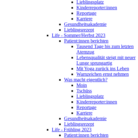
Lieblingsplatz
Kinderreporter:innen
Reportage
Karriere
Gesundheitsakademie
Lieblingsrezept
Life - Sommer/Herbst 2023
Patient:innen berichten
Tausend Tage bis zum letzten
Atemzug
Lebensqualität steigt mit neuer
Lunge sprungartig
Mit Yoga zurück ins Leben
Warnzeichen ernst nehmen
Was macht eigentlich?
Moin
Tschüss
Lieblingsplatz
Kinderreporter:innen
Reportage
Karriere
Gesundheitsakademie
Lieblingsrezept
Life - Frühling 2023
Patient:innen berichten