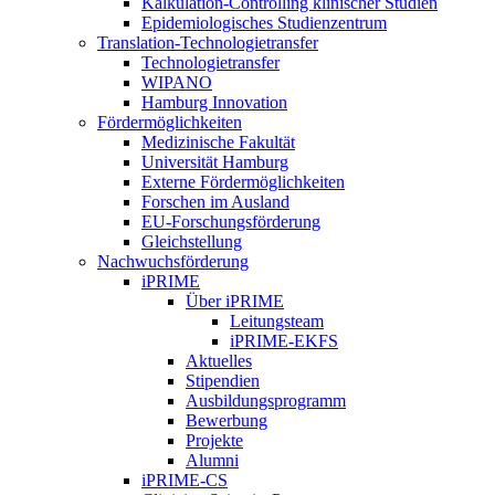
Kalkulation-Controlling klinischer Studien
Epidemiologisches Studienzentrum
Translation-Technologietransfer
Technologietransfer
WIPANO
Hamburg Innovation
Fördermöglichkeiten
Medizinische Fakultät
Universität Hamburg
Externe Fördermöglichkeiten
Forschen im Ausland
EU-Forschungsförderung
Gleichstellung
Nachwuchsförderung
iPRIME
Über iPRIME
Leitungsteam
iPRIME-EKFS
Aktuelles
Stipendien
Ausbildungsprogramm
Bewerbung
Projekte
Alumni
iPRIME-CS