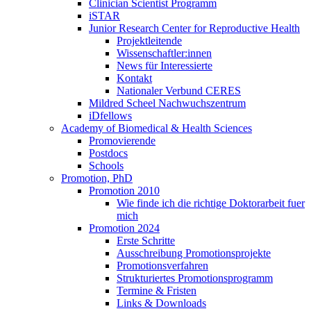
Clinician Scientist Programm
iSTAR
Junior Research Center for Reproductive Health
Projektleitende
Wissenschaftler:innen
News für Interessierte
Kontakt
Nationaler Verbund CERES
Mildred Scheel Nachwuchszentrum
iDfellows
Academy of Biomedical & Health Sciences
Promovierende
Postdocs
Schools
Promotion, PhD
Promotion 2010
Wie finde ich die richtige Doktorarbeit fuer
mich
Promotion 2024
Erste Schritte
Ausschreibung Promotionsprojekte
Promotionsverfahren
Strukturiertes Promotionsprogramm
Termine & Fristen
Links & Downloads