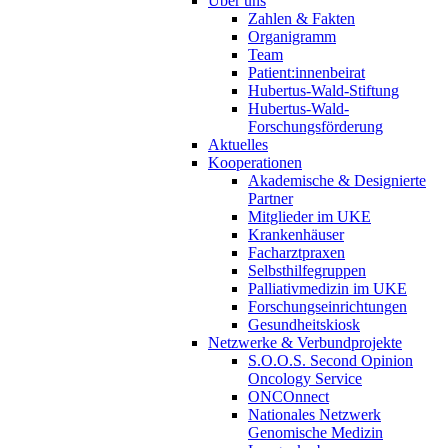
Über uns
Zahlen & Fakten
Organigramm
Team
Patient:innenbeirat
Hubertus-Wald-Stiftung
Hubertus-Wald-
Forschungsförderung
Aktuelles
Kooperationen
Akademische & Designierte
Partner
Mitglieder im UKE
Krankenhäuser
Facharztpraxen
Selbsthilfegruppen
Palliativmedizin im UKE
Forschungseinrichtungen
Gesundheitskiosk
Netzwerke & Verbundprojekte
S.O.O.S. Second Opinion
Oncology Service
ONCOnnect
Nationales Netzwerk
Genomische Medizin