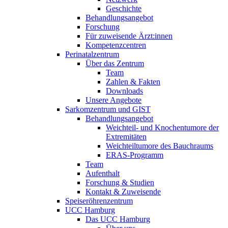
Geschichte
Behandlungsangebot
Forschung
Für zuweisende Ärzt:innen
Kompetenzcentren
Perinatalzentrum
Über das Zentrum
Team
Zahlen & Fakten
Downloads
Unsere Angebote
Sarkomzentrum und GIST
Behandlungsangebot
Weichteil- und Knochentumore der
Extremitäten
Weichteiltumore des Bauchraums
ERAS-Programm
Team
Aufenthalt
Forschung & Studien
Kontakt & Zuweisende
Speiseröhrenzentrum
UCC Hamburg
Das UCC Hamburg