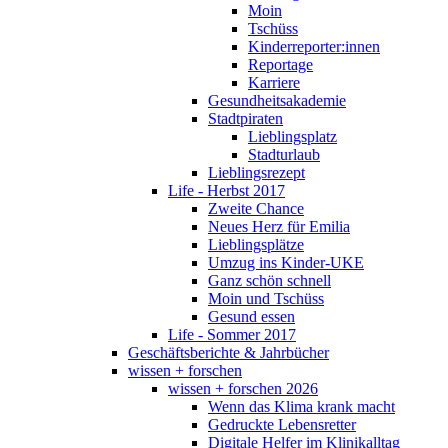
Moin
Tschüss
Kinderreporter:innen
Reportage
Karriere
Gesundheitsakademie
Stadtpiraten
Lieblingsplatz
Stadturlaub
Lieblingsrezept
Life - Herbst 2017
Zweite Chance
Neues Herz für Emilia
Lieblingsplätze
Umzug ins Kinder-UKE
Ganz schön schnell
Moin und Tschüss
Gesund essen
Life - Sommer 2017
Geschäftsberichte & Jahrbücher
wissen + forschen
wissen + forschen 2026
Wenn das Klima krank macht
Gedruckte Lebensretter
Digitale Helfer im Klinikalltag