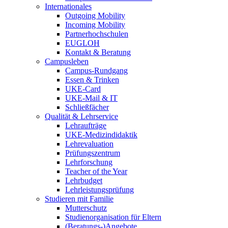
Internationales
Outgoing Mobility
Incoming Mobility
Partnerhochschulen
EUGLOH
Kontakt & Beratung
Campusleben
Campus-Rundgang
Essen & Trinken
UKE-Card
UKE-Mail & IT
Schließfächer
Qualität & Lehrservice
Lehraufträge
UKE-Medizindidaktik
Lehrevaluation
Prüfungszentrum
Lehrforschung
Teacher of the Year
Lehrbudget
Lehrleistungsprüfung
Studieren mit Familie
Mutterschutz
Studienorganisation für Eltern
(Beratungs-)Angebote