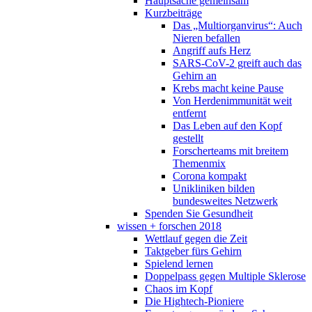
Hauptsache gemeinsam
Kurzbeiträge
Das „Multiorganvirus“: Auch
Nieren befallen
Angriff aufs Herz
SARS-CoV-2 greift auch das
Gehirn an
Krebs macht keine Pause
Von Herdenimmunität weit
entfernt
Das Leben auf den Kopf
gestellt
Forscherteams mit breitem
Themenmix
Corona kompakt
Unikliniken bilden
bundesweites Netzwerk
Spenden Sie Gesundheit
wissen + forschen 2018
Wettlauf gegen die Zeit
Taktgeber fürs Gehirn
Spielend lernen
Doppelpass gegen Multiple Sklerose
Chaos im Kopf
Die Hightech-Pioniere