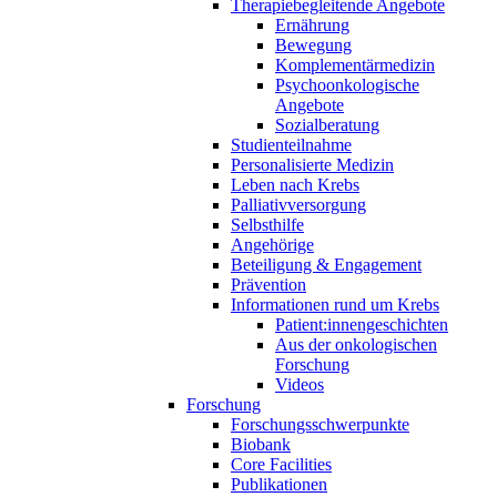
Therapiebegleitende Angebote
Ernährung
Bewegung
Komplementärmedizin
Psychoonkologische
Angebote
Sozialberatung
Studienteilnahme
Personalisierte Medizin
Leben nach Krebs
Palliativversorgung
Selbsthilfe
Angehörige
Beteiligung & Engagement
Prävention
Informationen rund um Krebs
Patient:innengeschichten
Aus der onkologischen
Forschung
Videos
Forschung
Forschungsschwerpunkte
Biobank
Core Facilities
Publikationen