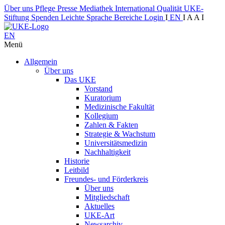
Über uns
Pflege
Presse
Mediathek
International
Qualität
UKE-
Stiftung
Spenden
Leichte Sprache
Bereiche
Login
I
EN
I
A
A
I
EN
Menü
Allgemein
Über uns
Das UKE
Vorstand
Kuratorium
Medizinische Fakultät
Kollegium
Zahlen & Fakten
Strategie & Wachstum
Universitätsmedizin
Nachhaltigkeit
Historie
Leitbild
Freundes- und Förderkreis
Über uns
Mitgliedschaft
Aktuelles
UKE-Art
Newsarchiv