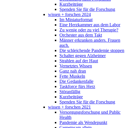
Kurzbeiträge
Spenden Sie für die Forschung
wissen + forschen 2024
Im Miniaturformat
Eine Herzkammer aus dem Labor
Zu wenig oder zu viel Therapie?
Orchester aus dem Takt
Männer erkranken anders. Frauen
auch.
Die schleichende Pandemie stoppen
Schalter gegen Alzheimer
Strahlen auf der Haut
Vernetztes Wissen
Ganz nah dran
Fette Muskeln
Die Gedankenfalle
Taskforce fürs Herz
Störanfällig
Kurzbeiträge
Spenden Sie für die Forschung
wissen + forschen 2021
Versorgungsforschung und Public
Health
Pandemie als Wendepunkt
Gemeinsam allein