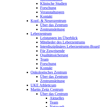
Klinische Studien
Forschung
Veranstaltungen
Kontakt
Kopf- & Neurozentrum
Über das Zentrum
Zentrumsleitung
Leberzentrum
Leistungen im Überblick
Mitglieder des Leberzentrums
Interdisziplinäres Leberzentrums-Board
Für Zuweisende
Qualitätssicherung
Team
Forschung
Kontakt
Onkologisches Zentrum
Über das Zentrum
Zentrumsleitung
UKE Athleticum
Martin Zeitz Centrum
Über das Centrum
Aktuelles
Team
Netzwerk