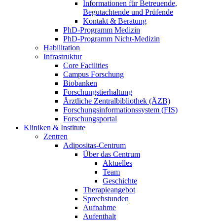
Informationen für Betreuende,
Begutachtende und Prüfende
Kontakt & Beratung
PhD-Programm Medizin
PhD-Programm Nicht-Medizin
Habilitation
Infrastruktur
Core Facilities
Campus Forschung
Biobanken
Forschungstierhaltung
Ärztliche Zentralbibliothek (ÄZB)
Forschungsinformationssystem (FIS)
Forschungsportal
Kliniken & Institute
Zentren
Adipositas-Centrum
Über das Centrum
Aktuelles
Team
Geschichte
Therapieangebot
Sprechstunden
Aufnahme
Aufenthalt