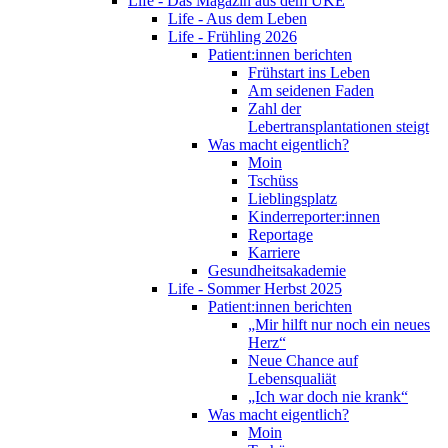
Life - Das Magazin aus dem UKE
Life - Aus dem Leben
Life - Frühling 2026
Patient:innen berichten
Frühstart ins Leben
Am seidenen Faden
Zahl der
Lebertransplantationen steigt
Was macht eigentlich?
Moin
Tschüss
Lieblingsplatz
Kinderreporter:innen
Reportage
Karriere
Gesundheitsakademie
Life - Sommer Herbst 2025
Patient:innen berichten
„Mir hilft nur noch ein neues
Herz“
Neue Chance auf
Lebensqualiät
„Ich war doch nie krank“
Was macht eigentlich?
Moin