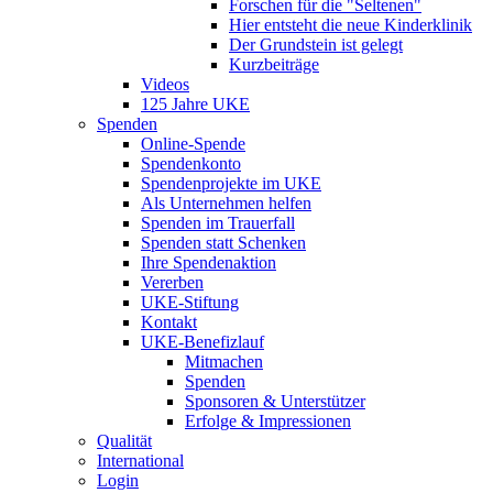
Forschen für die "Seltenen"
Hier entsteht die neue Kinderklinik
Der Grundstein ist gelegt
Kurzbeiträge
Videos
125 Jahre UKE
Spenden
Online-Spende
Spendenkonto
Spendenprojekte im UKE
Als Unternehmen helfen
Spenden im Trauerfall
Spenden statt Schenken
Ihre Spendenaktion
Vererben
UKE-Stiftung
Kontakt
UKE-Benefizlauf
Mitmachen
Spenden
Sponsoren & Unterstützer
Erfolge & Impressionen
Qualität
International
Login