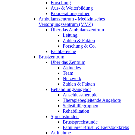
Forschung
Aus- & Weiterbildung
Kooperationspartner
Ambulanzzentrum - Medizinisches
Versorgungszentrum (MVZ)
Über das Ambulanzzentrum
Leitung
Zahlen & Fakten
Forschung & Co.
Fachbereiche
Brustzentrum
Über das Zentrum
Aktuelles
Team
Netzwerk
Zahlen & Fakten
Behandlungsangebot
Anschlusstherapie
Therapiebegleitende Angebote
Selbsthilfegruppen
Rehabilitation
Sprechstunden
Brustsprechstunde
Familiärer Brust- & Eierstockkrebs
Aufnahme