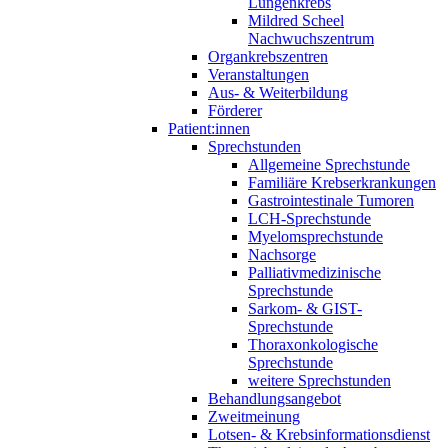
Lungenkrebs
Mildred Scheel
Nachwuchszentrum
Organkrebszentren
Veranstaltungen
Aus- & Weiterbildung
Förderer
Patient:innen
Sprechstunden
Allgemeine Sprechstunde
Familiäre Krebserkrankungen
Gastrointestinale Tumoren
LCH-Sprechstunde
Myelomsprechstunde
Nachsorge
Palliativmedizinische
Sprechstunde
Sarkom- & GIST-
Sprechstunde
Thoraxonkologische
Sprechstunde
weitere Sprechstunden
Behandlungsangebot
Zweitmeinung
Lotsen- & Krebsinformationsdienst