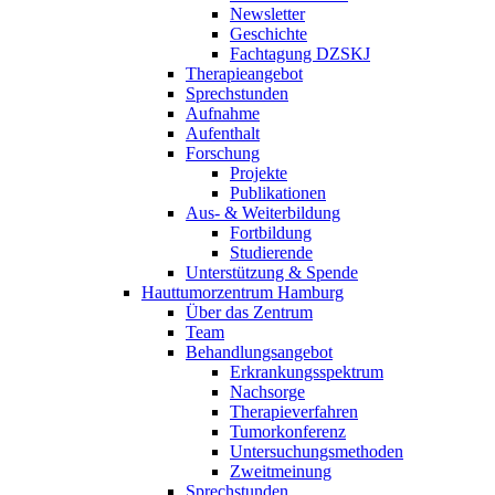
Newsletter
Geschichte
Fachtagung DZSKJ
Therapieangebot
Sprechstunden
Aufnahme
Aufenthalt
Forschung
Projekte
Publikationen
Aus- & Weiterbildung
Fortbildung
Studierende
Unterstützung & Spende
Hauttumorzentrum Hamburg
Über das Zentrum
Team
Behandlungsangebot
Erkrankungsspektrum
Nachsorge
Therapieverfahren
Tumorkonferenz
Untersuchungsmethoden
Zweitmeinung
Sprechstunden