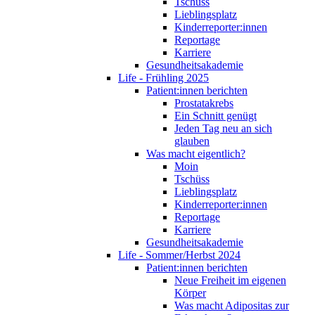
Tschüss
Lieblingsplatz
Kinderreporter:innen
Reportage
Karriere
Gesundheitsakademie
Life - Frühling 2025
Patient:innen berichten
Prostatakrebs
Ein Schnitt genügt
Jeden Tag neu an sich
glauben
Was macht eigentlich?
Moin
Tschüss
Lieblingsplatz
Kinderreporter:innen
Reportage
Karriere
Gesundheitsakademie
Life - Sommer/Herbst 2024
Patient:innen berichten
Neue Freiheit im eigenen
Körper
Was macht Adipositas zur