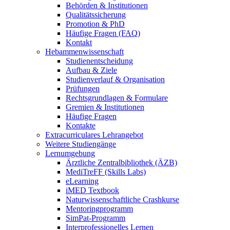
Behörden & Institutionen
Qualitätssicherung
Promotion & PhD
Häufige Fragen (FAQ)
Kontakt
Hebammenwissenschaft
Studienentscheidung
Aufbau & Ziele
Studienverlauf & Organisation
Prüfungen
Rechtsgrundlagen & Formulare
Gremien & Institutionen
Häufige Fragen
Kontakte
Extracurriculares Lehrangebot
Weitere Studiengänge
Lernumgebung
Ärztliche Zentralbibliothek (ÄZB)
MediTreFF (Skills Labs)
eLearning
iMED Textbook
Naturwissenschaftliche Crashkurse
Mentoringprogramm
SimPat-Programm
Interprofessionelles Lernen