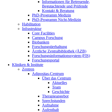
Informationen für Betreuende,
Begutachtende und Prüfende
Kontakt & Beratung
PhD-Programm Medizin
PhD-Programm Nicht-Medizin
Habilitation
Infrastruktur
Core Facilities
Campus Forschung
Biobanken
Forschungstierhaltung
Ärztliche Zentralbibliothek (ÄZB)
Forschungsinformationssystem (FIS)
Forschungsportal
Kliniken & Institute
Zentren
Adipositas-Centrum
Über das Centrum
Aktuelles
Team
Geschichte
Therapieangebot
Sprechstunden
Aufnahme
Aufenthalt