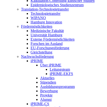
Kalkulation-Controlling klinischer Studien
Epidemiologisches Studienzentrum
Translation-Technologietransfer
Technologietransfer
WIPANO
Hamburg Innovation
Fördermöglichkeiten
Medizinische Fakultät
Universität Hamburg
Externe Fördermöglichkeiten
Forschen im Ausland
EU-Forschungsförderung
Gleichstellung
Nachwuchsförderung
iPRIME
Über iPRIME
Leitungsteam
iPRIME-EKFS
Aktuelles
Stipendien
Ausbildungsprogramm
Bewerbung
Projekte
Alumni
iPRIME-CS