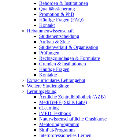
Behörden & Institutionen
Qualitätssicherung
Promotion & PhD
Häufige Fragen (FAQ)
Kontakt
Hebammenwissenschaft
Studienentscheidung
Aufbau & Ziele
Studienverlauf & Organisation
Prüfungen
Rechtsgrundlagen & Formulare
Gremien & Institutionen
Häufige Fragen
Kontakte
Extracurriculares Lehrangebot
Weitere Studiengänge
Lernumgebung
Ärztliche Zentralbibliothek (ÄZB)
MediTreFF (Skills Labs)
eLearning
iMED Textbook
Naturwissenschaftliche Crashkurse
Mentoringprogramm
SimPat-Programm
Interprofessionelles Lernen