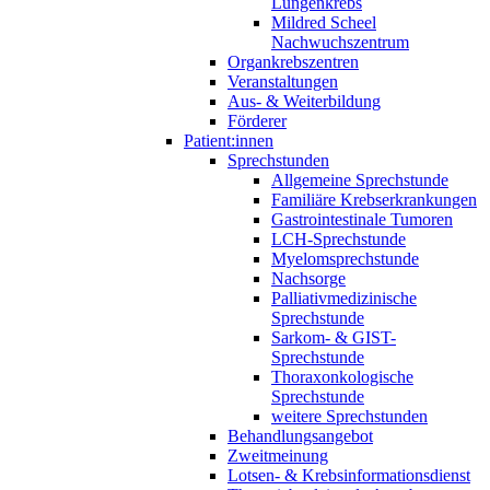
Lungenkrebs
Mildred Scheel
Nachwuchszentrum
Organkrebszentren
Veranstaltungen
Aus- & Weiterbildung
Förderer
Patient:innen
Sprechstunden
Allgemeine Sprechstunde
Familiäre Krebserkrankungen
Gastrointestinale Tumoren
LCH-Sprechstunde
Myelomsprechstunde
Nachsorge
Palliativmedizinische
Sprechstunde
Sarkom- & GIST-
Sprechstunde
Thoraxonkologische
Sprechstunde
weitere Sprechstunden
Behandlungsangebot
Zweitmeinung
Lotsen- & Krebsinformationsdienst