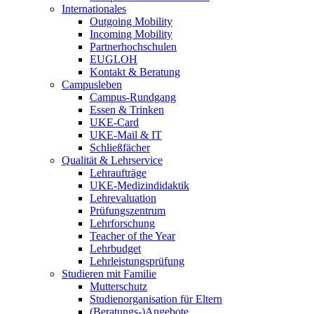
Internationales
Outgoing Mobility
Incoming Mobility
Partnerhochschulen
EUGLOH
Kontakt & Beratung
Campusleben
Campus-Rundgang
Essen & Trinken
UKE-Card
UKE-Mail & IT
Schließfächer
Qualität & Lehrservice
Lehraufträge
UKE-Medizindidaktik
Lehrevaluation
Prüfungszentrum
Lehrforschung
Teacher of the Year
Lehrbudget
Lehrleistungsprüfung
Studieren mit Familie
Mutterschutz
Studienorganisation für Eltern
(Beratungs-)Angebote