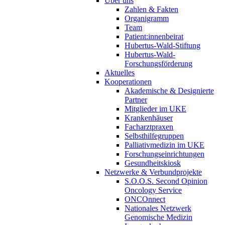
Über uns
Zahlen & Fakten
Organigramm
Team
Patient:innenbeirat
Hubertus-Wald-Stiftung
Hubertus-Wald-
Forschungsförderung
Aktuelles
Kooperationen
Akademische & Designierte
Partner
Mitglieder im UKE
Krankenhäuser
Facharztpraxen
Selbsthilfegruppen
Palliativmedizin im UKE
Forschungseinrichtungen
Gesundheitskiosk
Netzwerke & Verbundprojekte
S.O.O.S. Second Opinion
Oncology Service
ONCOnnect
Nationales Netzwerk
Genomische Medizin