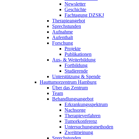
Newsletter
Geschichte
Fachtagung DZSKJ
Therapieangebot
Sprechstunden
Aufnahme
Aufenthalt
Forschung
Projekte
Publikationen
Aus- & Weiterbildung
Fortbildung
Studierende
Unterstützung & Spende
Hauttumorzentrum Hamburg
Über das Zentrum
Team
Behandlungsangebot
Erkrankungsspektrum
Nachsorge
Therapieverfahren
Tumorkonferenz
Untersuchungsmethoden
Zweitmeinung
Sprechstunden