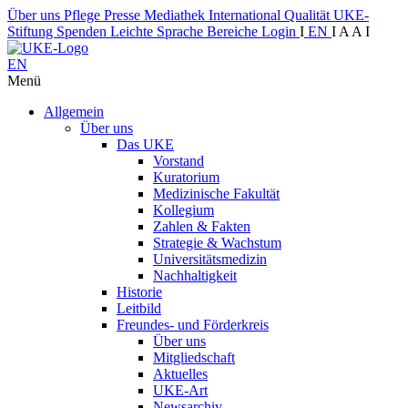
Über uns
Pflege
Presse
Mediathek
International
Qualität
UKE-
Stiftung
Spenden
Leichte Sprache
Bereiche
Login
I
EN
I
A
A
I
EN
Menü
Allgemein
Über uns
Das UKE
Vorstand
Kuratorium
Medizinische Fakultät
Kollegium
Zahlen & Fakten
Strategie & Wachstum
Universitätsmedizin
Nachhaltigkeit
Historie
Leitbild
Freundes- und Förderkreis
Über uns
Mitgliedschaft
Aktuelles
UKE-Art
Newsarchiv