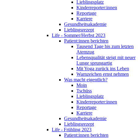
Lieblingsplatz
Kinderreporter:innen
Reportage
Karriere
Gesundheitsakademie
Lieblingsrezept
Life - Sommer/Herbst 2023
Patient:innen berichten
Tausend Tage bis zum letzten
Atemzug
Lebensqualität steigt mit neuer
Lunge sprungartig
Mit Yoga zurück ins Leben
Warnzeichen ernst nehmen
Was macht eigentlich?
Moin
Tschüss
Lieblingsplatz
Kinderreporter:innen
Reportage
Karriere
Gesundheitsakademie
Lieblingsrezept
Life - Frühling 2023
Patient:innen berichten