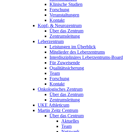
Klinische Studien
Forschung
Veranstaltungen
Kontakt
Kopf- & Neurozentrum
Über das Zentrum
Zentrumsleitung
Leberzentrum
Leistungen im Überblick
Mitglieder des Leberzentrums
Interdisziplinäres Leberzentrums-Board
Für Zuweisende
Qualitätssicherung
Team
Forschung
Kontakt
Onkologisches Zentrum
Über das Zentrum
Zentrumsleitung
UKE Athleticum
Martin Zeitz Centrum
Über das Centrum
Aktuelles
Team
Netzwerk