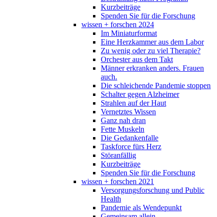
Kurzbeiträge
Spenden Sie für die Forschung
wissen + forschen 2024
Im Miniaturformat
Eine Herzkammer aus dem Labor
Zu wenig oder zu viel Therapie?
Orchester aus dem Takt
Männer erkranken anders. Frauen
auch.
Die schleichende Pandemie stoppen
Schalter gegen Alzheimer
Strahlen auf der Haut
Vernetztes Wissen
Ganz nah dran
Fette Muskeln
Die Gedankenfalle
Taskforce fürs Herz
Störanfällig
Kurzbeiträge
Spenden Sie für die Forschung
wissen + forschen 2021
Versorgungsforschung und Public
Health
Pandemie als Wendepunkt
Gemeinsam allein