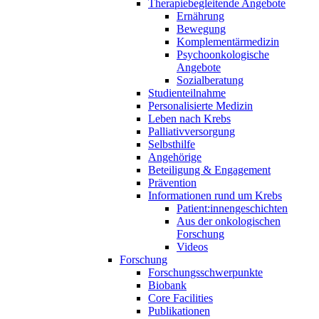
Therapiebegleitende Angebote
Ernährung
Bewegung
Komplementärmedizin
Psychoonkologische
Angebote
Sozialberatung
Studienteilnahme
Personalisierte Medizin
Leben nach Krebs
Palliativversorgung
Selbsthilfe
Angehörige
Beteiligung & Engagement
Prävention
Informationen rund um Krebs
Patient:innengeschichten
Aus der onkologischen
Forschung
Videos
Forschung
Forschungsschwerpunkte
Biobank
Core Facilities
Publikationen