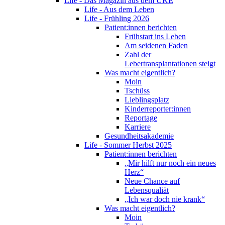
Life - Das Magazin aus dem UKE
Life - Aus dem Leben
Life - Frühling 2026
Patient:innen berichten
Frühstart ins Leben
Am seidenen Faden
Zahl der
Lebertransplantationen steigt
Was macht eigentlich?
Moin
Tschüss
Lieblingsplatz
Kinderreporter:innen
Reportage
Karriere
Gesundheitsakademie
Life - Sommer Herbst 2025
Patient:innen berichten
„Mir hilft nur noch ein neues
Herz“
Neue Chance auf
Lebensqualiät
„Ich war doch nie krank“
Was macht eigentlich?
Moin