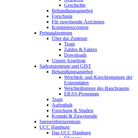
Geschichte
Behandlungsangebot
Forschung
Für zuweisende Ärzt:innen
Kompetenzcentren
Perinatalzentrum
Über das Zentrum
Team
Zahlen & Fakten
Downloads
Unsere Angebote
Sarkomzentrum und GIST
Behandlungsangebot
Weichteil- und Knochentumore der
Extremitäten
Weichteiltumore des Bauchraums
ERAS-Programm
Team
Aufenthalt
Forschung & Studien
Kontakt & Zuweisende
Speiseröhrenzentrum
UCC Hamburg
Das UCC Hamburg