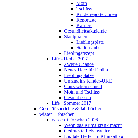
Moin
Tschüss
Kinderreporter:innen
Reportage
Karriere
Gesundheitsakademie
Stadtpiraten
Lieblingsplatz
Stadturlaub
Lieblingsrezept
Life - Herbst 2017
Zweite Chance
Neues Herz für Emilia
Lieblingsplätze
Umzug ins Kinder-UKE
Ganz schön schnell
Moin und Tschüss
Gesund essen
Life - Sommer 2017
Geschäftsberichte & Jahrbücher
wissen + forschen
wissen + forschen 2026
Wenn das Klima krank macht
Gedruckte Lebensretter
Digitale Helfer im Klinikalltag