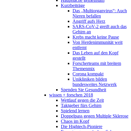
Hauptsache gemeinsam
Kurzbeiträge
Das „Multiorganvirus“: Auch
Nieren befallen
Angriff aufs Herz
SARS-CoV-2 greift auch das
Gehirn an
Krebs macht keine Pause
Von Herdenimmunität weit
entfernt
Das Leben auf den Kopf
gestellt
Forscherteams mit breitem
Themenmix
Corona kompakt
Unikliniken bilden
bundesweites Netzwerk
Spenden Sie Gesundheit
wissen + forschen 2018
Wettlauf gegen die Zeit
Taktgeber fürs Gehirn
Spielend lernen
Doppelpass gegen Multiple Sklerose
Chaos im Kopf
Die Hightech-Pioniere