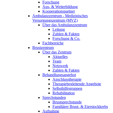
Forschung
Aus- & Weiterbildung
Kooperationspartner
Ambulanzzentrum - Medizinisches
Versorgungszentrum (MVZ)
Über das Ambulanzzentrum
Leitung
Zahlen & Fakten
Forschung & Co.
Fachbereiche
Brustzentrum
Über das Zentrum
Aktuelles
Team
Netzwerk
Zahlen & Fakten
Behandlungsangebot
Anschlusstherapie
Therapiebegleitende Angebote
Selbsthilfegruppen
Rehabilitation
Sprechstunden
Brustsprechstunde
Familiärer Brust- & Eierstockkrebs
Aufnahme