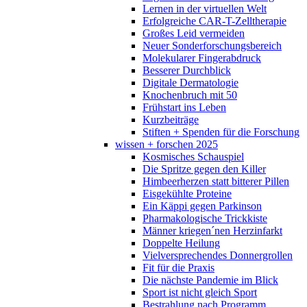
Lernen in der virtuellen Welt
Erfolgreiche CAR-T-Zelltherapie
Großes Leid vermeiden
Neuer Sonderforschungsbereich
Molekularer Fingerabdruck
Besserer Durchblick
Digitale Dermatologie
Knochenbruch mit 50
Frühstart ins Leben
Kurzbeiträge
Stiften + Spenden für die Forschung
wissen + forschen 2025
Kosmisches Schauspiel
Die Spritze gegen den Killer
Himbeerherzen statt bitterer Pillen
Eisgekühlte Proteine
Ein Käppi gegen Parkinson
Pharmakologische Trickkiste
Männer kriegen´nen Herzinfarkt
Doppelte Heilung
Vielversprechendes Donnergrollen
Fit für die Praxis
Die nächste Pandemie im Blick
Sport ist nicht gleich Sport
Bestrahlung nach Programm