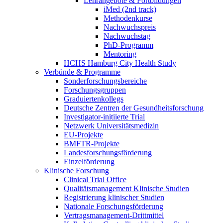
Lehrangebote & Fortbildungen
iMed (2nd track)
Methodenkurse
Nachwuchspreis
Nachwuchstag
PhD-Programm
Mentoring
HCHS Hamburg City Health Study
Verbünde & Programme
Sonderforschungsbereiche
Forschungsgruppen
Graduiertenkollegs
Deutsche Zentren der Gesundheitsforschung
Investigator-initiierte Trial
Netzwerk Universitätsmedizin
EU-Projekte
BMFTR-Projekte
Landesforschungsförderung
Einzelförderung
Klinische Forschung
Clinical Trial Office
Qualitätsmanagement Klinische Studien
Registrierung klinischer Studien
Nationale Forschungsförderung
Vertragsmanagement-Drittmittel