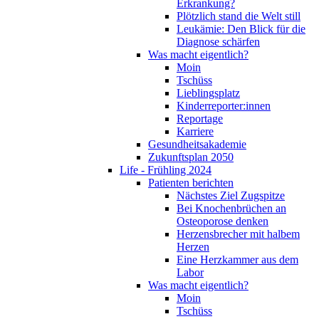
Erkrankung?
Plötzlich stand die Welt still
Leukämie: Den Blick für die
Diagnose schärfen
Was macht eigentlich?
Moin
Tschüss
Lieblingsplatz
Kinderreporter:innen
Reportage
Karriere
Gesundheitsakademie
Zukunftsplan 2050
Life - Frühling 2024
Patienten berichten
Nächstes Ziel Zugspitze
Bei Knochenbrüchen an
Osteoporose denken
Herzensbrecher mit halbem
Herzen
Eine Herzkammer aus dem
Labor
Was macht eigentlich?
Moin
Tschüss