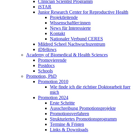
Clinician Scientist Programm
iSTAR
Junior Research Center for Reproductive Health
Projektleitende
Wissenschaftler:innen
News für Interessierte
Kontakt
Nationaler Verbund CERES
Mildred Scheel Nachwuchszentrum
iDfellows
Academy of Biomedical & Health Sciences
Promovierende
Postdocs
Schools
Promotion, PhD
Promotion 2010
Wie finde ich die richtige Doktorarbeit fuer
mich
Promotion 2024
Erste Schritte
Ausschreibung Promotionsprojekte
Promotionsverfahren
Strukturiertes Promotionsprogramm
Termine & Fristen
Links & Downloads