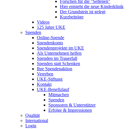
Forschen für die "Seltenen"
Hier entsteht die neue Kinderklinik
Der Grundstein ist gelegt
Kurzbeiträge
Videos
125 Jahre UKE
Spenden
Online-Spende
Spendenkonto
Spendenprojekte im UKE
Als Unternehmen helfen
Spenden im Trauerfall
Spenden statt Schenken
Ihre Spendenaktion
Vererben
UKE-Stiftung
Kontakt
UKE-Benefizlauf
Mitmachen
Spenden
Sponsoren & Unterstützer
Erfolge & Impressionen
Qualität
International
Login