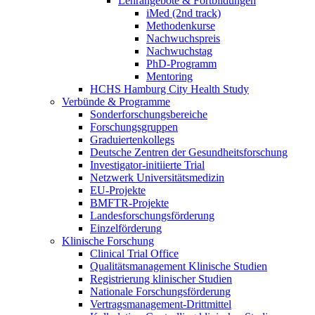
Lehrangebote & Fortbildungen
iMed (2nd track)
Methodenkurse
Nachwuchspreis
Nachwuchstag
PhD-Programm
Mentoring
HCHS Hamburg City Health Study
Verbünde & Programme
Sonderforschungsbereiche
Forschungsgruppen
Graduiertenkollegs
Deutsche Zentren der Gesundheitsforschung
Investigator-initiierte Trial
Netzwerk Universitätsmedizin
EU-Projekte
BMFTR-Projekte
Landesforschungsförderung
Einzelförderung
Klinische Forschung
Clinical Trial Office
Qualitätsmanagement Klinische Studien
Registrierung klinischer Studien
Nationale Forschungsförderung
Vertragsmanagement-Drittmittel