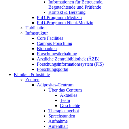
Informationen für Betreuende,
Begutachtende und Prüfende
Kontakt & Beratung
PhD-Programm Medizin
PhD-Programm Nicht-Medizin
Habilitation
Infrastruktur
Core Facilities
Campus Forschung
Biobanken
Forschungstierhaltung
Ärztliche Zentralbibliothek (ÄZB)
Forschungsinformationssystem (FIS)
Forschungsportal
Kliniken & Institute
Zentren
Adipositas-Centrum
Über das Centrum
Aktuelles
Team
Geschichte
Therapieangebot
Sprechstunden
Aufnahme
Aufenthalt