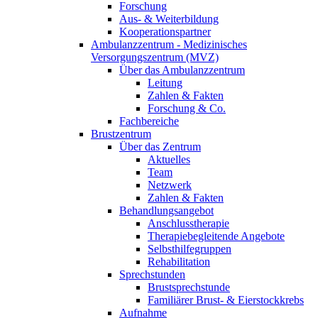
Forschung
Aus- & Weiterbildung
Kooperationspartner
Ambulanzzentrum - Medizinisches
Versorgungszentrum (MVZ)
Über das Ambulanzzentrum
Leitung
Zahlen & Fakten
Forschung & Co.
Fachbereiche
Brustzentrum
Über das Zentrum
Aktuelles
Team
Netzwerk
Zahlen & Fakten
Behandlungsangebot
Anschlusstherapie
Therapiebegleitende Angebote
Selbsthilfegruppen
Rehabilitation
Sprechstunden
Brustsprechstunde
Familiärer Brust- & Eierstockkrebs
Aufnahme