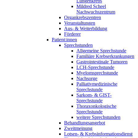
Lungenkrebs
Mildred Scheel
Nachwuchszentrum
Organkrebszentren
Veranstaltungen
Aus- & Weiterbildung
Förderer
Patient:innen
Sprechstunden
Allgemeine Sprechstunde
Familiäre Krebserkrankungen
Gastrointestinale Tumoren
LCH-Sprechstunde
Myelomsprechstunde
Nachsorge
Palliativmedizinische
Sprechstunde
Sarkom- & GIST-
Sprechstunde
Thoraxonkologische
Sprechstunde
weitere Sprechstunden
Behandlungsangebot
Zweitmeinung
Lotsen- & Krebsinformationsdienst