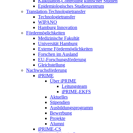
Kalkulation-Controlling klinischer Studien
Epidemiologisches Studienzentrum
Translation-Technologietransfer
Technologietransfer
WIPANO
Hamburg Innovation
Fördermöglichkeiten
Medizinische Fakultät
Universität Hamburg
Externe Fördermöglichkeiten
Forschen im Ausland
EU-Forschungsförderung
Gleichstellung
Nachwuchsförderung
iPRIME
Über iPRIME
Leitungsteam
iPRIME-EKFS
Aktuelles
Stipendien
Ausbildungsprogramm
Bewerbung
Projekte
Alumni
iPRIME-CS