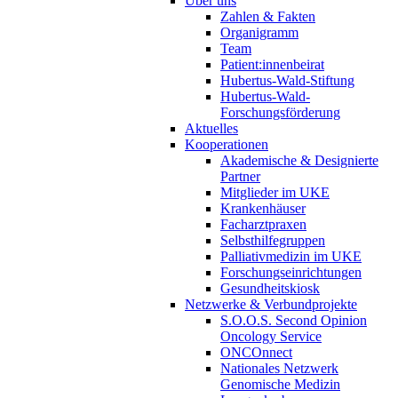
Über uns
Zahlen & Fakten
Organigramm
Team
Patient:innenbeirat
Hubertus-Wald-Stiftung
Hubertus-Wald-
Forschungsförderung
Aktuelles
Kooperationen
Akademische & Designierte
Partner
Mitglieder im UKE
Krankenhäuser
Facharztpraxen
Selbsthilfegruppen
Palliativmedizin im UKE
Forschungseinrichtungen
Gesundheitskiosk
Netzwerke & Verbundprojekte
S.O.O.S. Second Opinion
Oncology Service
ONCOnnect
Nationales Netzwerk
Genomische Medizin