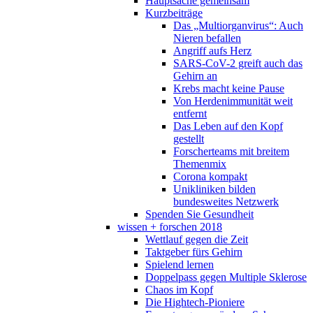
Hauptsache gemeinsam
Kurzbeiträge
Das „Multiorganvirus“: Auch
Nieren befallen
Angriff aufs Herz
SARS-CoV-2 greift auch das
Gehirn an
Krebs macht keine Pause
Von Herdenimmunität weit
entfernt
Das Leben auf den Kopf
gestellt
Forscherteams mit breitem
Themenmix
Corona kompakt
Unikliniken bilden
bundesweites Netzwerk
Spenden Sie Gesundheit
wissen + forschen 2018
Wettlauf gegen die Zeit
Taktgeber fürs Gehirn
Spielend lernen
Doppelpass gegen Multiple Sklerose
Chaos im Kopf
Die Hightech-Pioniere