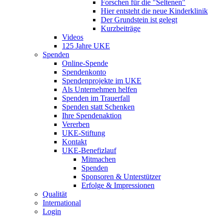
Forschen für die "Seltenen"
Hier entsteht die neue Kinderklinik
Der Grundstein ist gelegt
Kurzbeiträge
Videos
125 Jahre UKE
Spenden
Online-Spende
Spendenkonto
Spendenprojekte im UKE
Als Unternehmen helfen
Spenden im Trauerfall
Spenden statt Schenken
Ihre Spendenaktion
Vererben
UKE-Stiftung
Kontakt
UKE-Benefizlauf
Mitmachen
Spenden
Sponsoren & Unterstützer
Erfolge & Impressionen
Qualität
International
Login