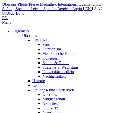
Über uns
Pflege
Presse
Mediathek
International
Qualität
UKE-
Stiftung
Spenden
Leichte Sprache
Bereiche
Login
I
EN
I
A
A
I
EN
Menü
Allgemein
Über uns
Das UKE
Vorstand
Kuratorium
Medizinische Fakultät
Kollegium
Zahlen & Fakten
Strategie & Wachstum
Universitätsmedizin
Nachhaltigkeit
Historie
Leitbild
Freundes- und Förderkreis
Über uns
Mitgliedschaft
Aktuelles
UKE-Art
Newsarchiv