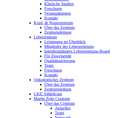
Klinische Studien
Forschung
Veranstaltungen
Kontakt
Kopf- & Neurozentrum
Über das Zentrum
Zentrumsleitung
Leberzentrum
Leistungen im Überblick
Mitglieder des Leberzentrums
Interdisziplinäres Leberzentrums-Board
Für Zuweisende
Qualitätssicherung
Team
Forschung
Kontakt
Onkologisches Zentrum
Über das Zentrum
Zentrumsleitung
UKE Athleticum
Martin Zeitz Centrum
Über das Centrum
Aktuelles
Team
Netzwerk