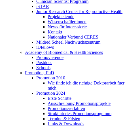
Clinician Scientist Programm
iSTAR
Junior Research Center for Reproductive Health
Projektleitende
Wissenschaftler:innen
News für Interessierte
Kontakt
Nationaler Verbund CERES
Mildred Scheel Nachwuchszentrum
iDfellows
Academy of Biomedical & Health Sciences
Promovierende
Postdocs
Schools
Promotion, PhD
Promotion 2010
Wie finde ich die richtige Doktorarbeit fuer
mich
Promotion 2024
Erste Schritte
Ausschreibung Promotionsprojekte
Promotionsverfahren
Strukturiertes Promotionsprogramm
Termine & Fristen
Links & Downloads