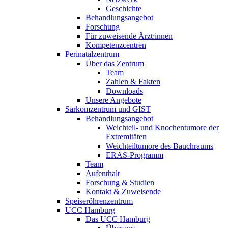
Geschichte
Behandlungsangebot
Forschung
Für zuweisende Ärzt:innen
Kompetenzcentren
Perinatalzentrum
Über das Zentrum
Team
Zahlen & Fakten
Downloads
Unsere Angebote
Sarkomzentrum und GIST
Behandlungsangebot
Weichteil- und Knochentumore der
Extremitäten
Weichteiltumore des Bauchraums
ERAS-Programm
Team
Aufenthalt
Forschung & Studien
Kontakt & Zuweisende
Speiseröhrenzentrum
UCC Hamburg
Das UCC Hamburg