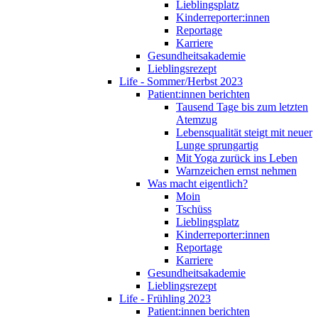
Lieblingsplatz
Kinderreporter:innen
Reportage
Karriere
Gesundheitsakademie
Lieblingsrezept
Life - Sommer/Herbst 2023
Patient:innen berichten
Tausend Tage bis zum letzten
Atemzug
Lebensqualität steigt mit neuer
Lunge sprungartig
Mit Yoga zurück ins Leben
Warnzeichen ernst nehmen
Was macht eigentlich?
Moin
Tschüss
Lieblingsplatz
Kinderreporter:innen
Reportage
Karriere
Gesundheitsakademie
Lieblingsrezept
Life - Frühling 2023
Patient:innen berichten