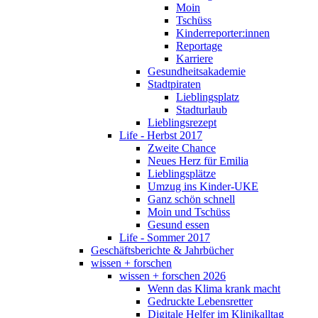
Moin
Tschüss
Kinderreporter:innen
Reportage
Karriere
Gesundheitsakademie
Stadtpiraten
Lieblingsplatz
Stadturlaub
Lieblingsrezept
Life - Herbst 2017
Zweite Chance
Neues Herz für Emilia
Lieblingsplätze
Umzug ins Kinder-UKE
Ganz schön schnell
Moin und Tschüss
Gesund essen
Life - Sommer 2017
Geschäftsberichte & Jahrbücher
wissen + forschen
wissen + forschen 2026
Wenn das Klima krank macht
Gedruckte Lebensretter
Digitale Helfer im Klinikalltag