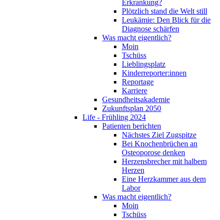
Erkrankung?
Plötzlich stand die Welt still
Leukämie: Den Blick für die
Diagnose schärfen
Was macht eigentlich?
Moin
Tschüss
Lieblingsplatz
Kinderreporter:innen
Reportage
Karriere
Gesundheitsakademie
Zukunftsplan 2050
Life - Frühling 2024
Patienten berichten
Nächstes Ziel Zugspitze
Bei Knochenbrüchen an
Osteoporose denken
Herzensbrecher mit halbem
Herzen
Eine Herzkammer aus dem
Labor
Was macht eigentlich?
Moin
Tschüss