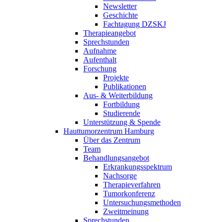
Newsletter
Geschichte
Fachtagung DZSKJ
Therapieangebot
Sprechstunden
Aufnahme
Aufenthalt
Forschung
Projekte
Publikationen
Aus- & Weiterbildung
Fortbildung
Studierende
Unterstützung & Spende
Hauttumorzentrum Hamburg
Über das Zentrum
Team
Behandlungsangebot
Erkrankungsspektrum
Nachsorge
Therapieverfahren
Tumorkonferenz
Untersuchungsmethoden
Zweitmeinung
Sprechstunden