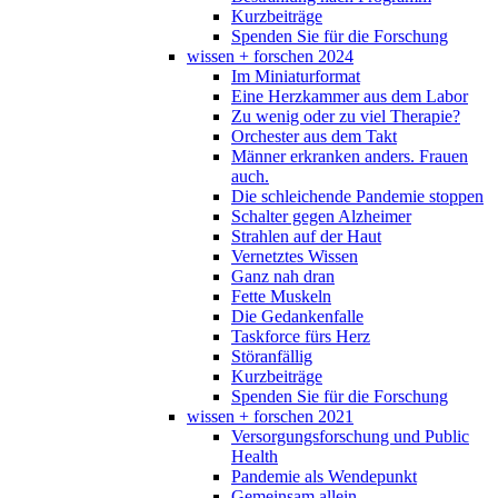
Kurzbeiträge
Spenden Sie für die Forschung
wissen + forschen 2024
Im Miniaturformat
Eine Herzkammer aus dem Labor
Zu wenig oder zu viel Therapie?
Orchester aus dem Takt
Männer erkranken anders. Frauen
auch.
Die schleichende Pandemie stoppen
Schalter gegen Alzheimer
Strahlen auf der Haut
Vernetztes Wissen
Ganz nah dran
Fette Muskeln
Die Gedankenfalle
Taskforce fürs Herz
Störanfällig
Kurzbeiträge
Spenden Sie für die Forschung
wissen + forschen 2021
Versorgungsforschung und Public
Health
Pandemie als Wendepunkt
Gemeinsam allein