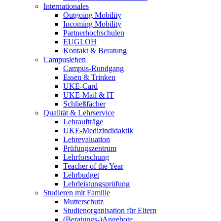
Internationales
Outgoing Mobility
Incoming Mobility
Partnerhochschulen
EUGLOH
Kontakt & Beratung
Campusleben
Campus-Rundgang
Essen & Trinken
UKE-Card
UKE-Mail & IT
Schließfächer
Qualität & Lehrservice
Lehraufträge
UKE-Medizindidaktik
Lehrevaluation
Prüfungszentrum
Lehrforschung
Teacher of the Year
Lehrbudget
Lehrleistungsprüfung
Studieren mit Familie
Mutterschutz
Studienorganisation für Eltern
(Beratungs-)Angebote