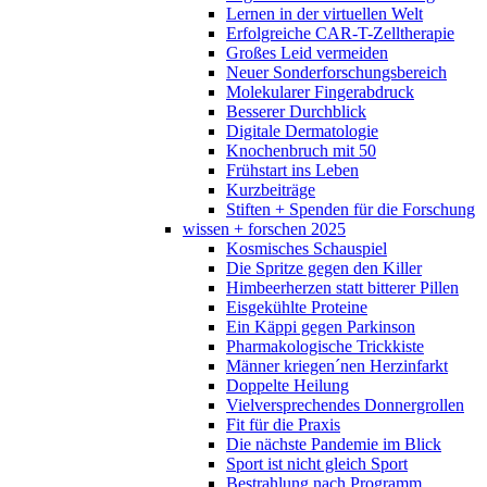
Lernen in der virtuellen Welt
Erfolgreiche CAR-T-Zelltherapie
Großes Leid vermeiden
Neuer Sonderforschungsbereich
Molekularer Fingerabdruck
Besserer Durchblick
Digitale Dermatologie
Knochenbruch mit 50
Frühstart ins Leben
Kurzbeiträge
Stiften + Spenden für die Forschung
wissen + forschen 2025
Kosmisches Schauspiel
Die Spritze gegen den Killer
Himbeerherzen statt bitterer Pillen
Eisgekühlte Proteine
Ein Käppi gegen Parkinson
Pharmakologische Trickkiste
Männer kriegen´nen Herzinfarkt
Doppelte Heilung
Vielversprechendes Donnergrollen
Fit für die Praxis
Die nächste Pandemie im Blick
Sport ist nicht gleich Sport
Bestrahlung nach Programm