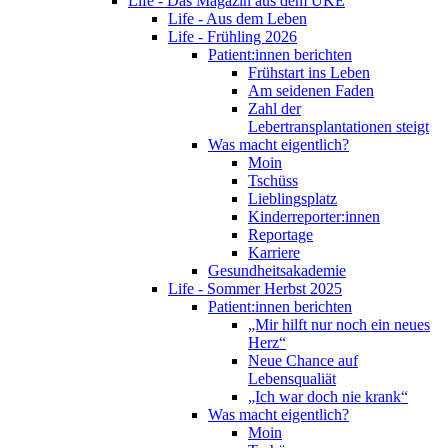
Life - Das Magazin aus dem UKE
Life - Aus dem Leben
Life - Frühling 2026
Patient:innen berichten
Frühstart ins Leben
Am seidenen Faden
Zahl der
Lebertransplantationen steigt
Was macht eigentlich?
Moin
Tschüss
Lieblingsplatz
Kinderreporter:innen
Reportage
Karriere
Gesundheitsakademie
Life - Sommer Herbst 2025
Patient:innen berichten
„Mir hilft nur noch ein neues
Herz“
Neue Chance auf
Lebensqualiät
„Ich war doch nie krank“
Was macht eigentlich?
Moin