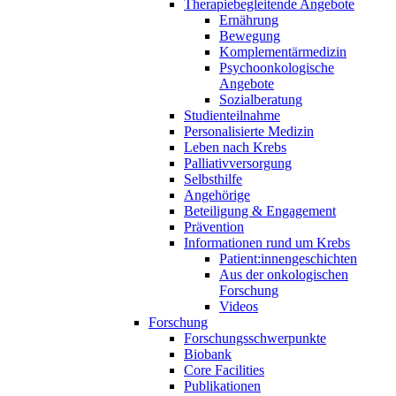
Therapiebegleitende Angebote
Ernährung
Bewegung
Komplementärmedizin
Psychoonkologische
Angebote
Sozialberatung
Studienteilnahme
Personalisierte Medizin
Leben nach Krebs
Palliativversorgung
Selbsthilfe
Angehörige
Beteiligung & Engagement
Prävention
Informationen rund um Krebs
Patient:innengeschichten
Aus der onkologischen
Forschung
Videos
Forschung
Forschungsschwerpunkte
Biobank
Core Facilities
Publikationen