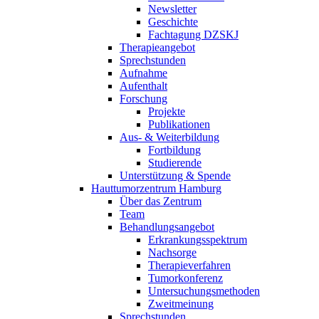
Newsletter
Geschichte
Fachtagung DZSKJ
Therapieangebot
Sprechstunden
Aufnahme
Aufenthalt
Forschung
Projekte
Publikationen
Aus- & Weiterbildung
Fortbildung
Studierende
Unterstützung & Spende
Hauttumorzentrum Hamburg
Über das Zentrum
Team
Behandlungsangebot
Erkrankungsspektrum
Nachsorge
Therapieverfahren
Tumorkonferenz
Untersuchungsmethoden
Zweitmeinung
Sprechstunden