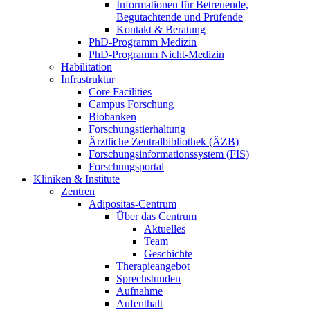
Informationen für Betreuende,
Begutachtende und Prüfende
Kontakt & Beratung
PhD-Programm Medizin
PhD-Programm Nicht-Medizin
Habilitation
Infrastruktur
Core Facilities
Campus Forschung
Biobanken
Forschungstierhaltung
Ärztliche Zentralbibliothek (ÄZB)
Forschungsinformationssystem (FIS)
Forschungsportal
Kliniken & Institute
Zentren
Adipositas-Centrum
Über das Centrum
Aktuelles
Team
Geschichte
Therapieangebot
Sprechstunden
Aufnahme
Aufenthalt