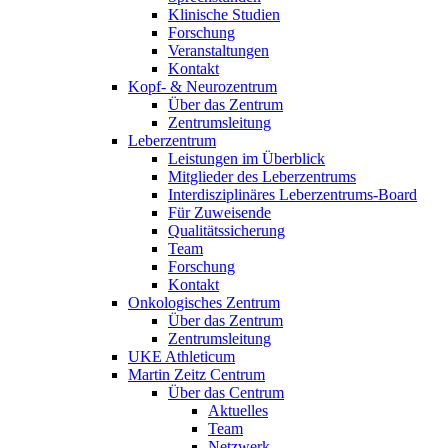
Klinische Studien
Forschung
Veranstaltungen
Kontakt
Kopf- & Neurozentrum
Über das Zentrum
Zentrumsleitung
Leberzentrum
Leistungen im Überblick
Mitglieder des Leberzentrums
Interdisziplinäres Leberzentrums-Board
Für Zuweisende
Qualitätssicherung
Team
Forschung
Kontakt
Onkologisches Zentrum
Über das Zentrum
Zentrumsleitung
UKE Athleticum
Martin Zeitz Centrum
Über das Centrum
Aktuelles
Team
Netzwerk