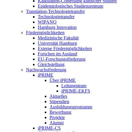
Kalkulation-Controlling klinischer Studien
Epidemiologisches Studienzentrum
Translation-Technologietransfer
Technologietransfer
WIPANO
Hamburg Innovation
Fördermöglichkeiten
Medizinische Fakultät
Universität Hamburg
Externe Fördermöglichkeiten
Forschen im Ausland
EU-Forschungsförderung
Gleichstellung
Nachwuchsförderung
iPRIME
Über iPRIME
Leitungsteam
iPRIME-EKFS
Aktuelles
Stipendien
Ausbildungsprogramm
Bewerbung
Projekte
Alumni
iPRIME-CS