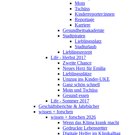
Moin
Tschüss
Kinderreporter:innen
Reportage
Karriere
Gesundheitsakademie
Stadtpiraten
Lieblingsplatz
Stadturlaub
Lieblingsrezept
Life - Herbst 2017
Zweite Chance
Neues Herz für Emilia
Lieblingsplätze
Umzug ins Kinder-UKE
Ganz schön schnell
Moin und Tschüss
Gesund essen
Life - Sommer 2017
Geschäftsberichte & Jahrbücher
wissen + forschen
wissen + forschen 2026
Wenn das Klima krank macht
Gedruckte Lebensretter
Digitale Helfer im Klinikalltag