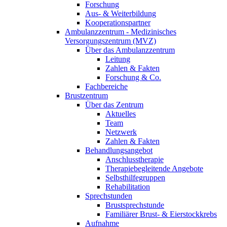
Forschung
Aus- & Weiterbildung
Kooperationspartner
Ambulanzzentrum - Medizinisches
Versorgungszentrum (MVZ)
Über das Ambulanzzentrum
Leitung
Zahlen & Fakten
Forschung & Co.
Fachbereiche
Brustzentrum
Über das Zentrum
Aktuelles
Team
Netzwerk
Zahlen & Fakten
Behandlungsangebot
Anschlusstherapie
Therapiebegleitende Angebote
Selbsthilfegruppen
Rehabilitation
Sprechstunden
Brustsprechstunde
Familiärer Brust- & Eierstockkrebs
Aufnahme