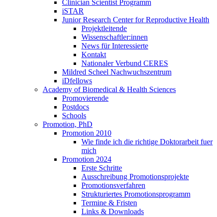
Clinician Scientist Programm
iSTAR
Junior Research Center for Reproductive Health
Projektleitende
Wissenschaftler:innen
News für Interessierte
Kontakt
Nationaler Verbund CERES
Mildred Scheel Nachwuchszentrum
iDfellows
Academy of Biomedical & Health Sciences
Promovierende
Postdocs
Schools
Promotion, PhD
Promotion 2010
Wie finde ich die richtige Doktorarbeit fuer
mich
Promotion 2024
Erste Schritte
Ausschreibung Promotionsprojekte
Promotionsverfahren
Strukturiertes Promotionsprogramm
Termine & Fristen
Links & Downloads