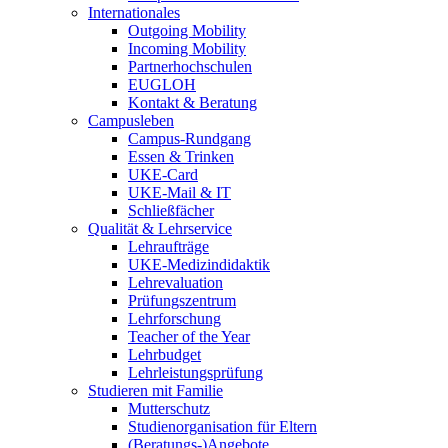
Internationales
Outgoing Mobility
Incoming Mobility
Partnerhochschulen
EUGLOH
Kontakt & Beratung
Campusleben
Campus-Rundgang
Essen & Trinken
UKE-Card
UKE-Mail & IT
Schließfächer
Qualität & Lehrservice
Lehraufträge
UKE-Medizindidaktik
Lehrevaluation
Prüfungszentrum
Lehrforschung
Teacher of the Year
Lehrbudget
Lehrleistungsprüfung
Studieren mit Familie
Mutterschutz
Studienorganisation für Eltern
(Beratungs-)Angebote