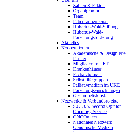
Über uns
Zahlen & Fakten
Organigramm
Team
Patient:innenbeirat
Hubertus-Wald-Stiftung
Hubertus-Wald-
Forschungsförderung
Aktuelles
Kooperationen
Akademische & Designierte
Partner
Mitglieder im UKE
Krankenhäuser
Facharztpraxen
Selbsthilfegruppen
Palliativmedizin im UKE
Forschungseinrichtungen
Gesundheitskiosk
Netzwerke & Verbundprojekte
S.O.O.S. Second Opinion
Oncology Service
ONCOnnect
Nationales Netzwerk
Genomische Medizin