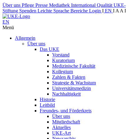
Über uns
Pflege
Presse
Mediathek
International
Qualität
UKE-
Stiftung
Spenden
Leichte Sprache
Bereiche
Login
I
EN
I
A
A
I
EN
Menü
Allgemein
Über uns
Das UKE
Vorstand
Kuratorium
Medizinische Fakultät
Kollegium
Zahlen & Fakten
Strategie & Wachstum
Universitätsmedizin
Nachhaltigkeit
Historie
Leitbild
Freundes- und Förderkreis
Über uns
Mitgliedschaft
Aktuelles
UKE-Art
Newsarchiv