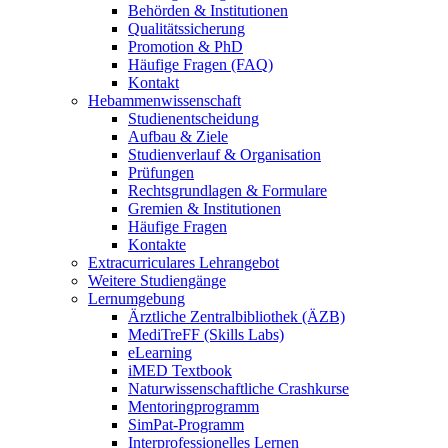
Behörden & Institutionen
Qualitätssicherung
Promotion & PhD
Häufige Fragen (FAQ)
Kontakt
Hebammenwissenschaft
Studienentscheidung
Aufbau & Ziele
Studienverlauf & Organisation
Prüfungen
Rechtsgrundlagen & Formulare
Gremien & Institutionen
Häufige Fragen
Kontakte
Extracurriculares Lehrangebot
Weitere Studiengänge
Lernumgebung
Ärztliche Zentralbibliothek (ÄZB)
MediTreFF (Skills Labs)
eLearning
iMED Textbook
Naturwissenschaftliche Crashkurse
Mentoringprogramm
SimPat-Programm
Interprofessionelles Lernen