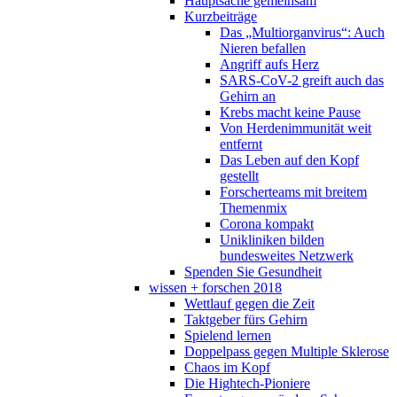
Hauptsache gemeinsam
Kurzbeiträge
Das „Multiorganvirus“: Auch
Nieren befallen
Angriff aufs Herz
SARS-CoV-2 greift auch das
Gehirn an
Krebs macht keine Pause
Von Herdenimmunität weit
entfernt
Das Leben auf den Kopf
gestellt
Forscherteams mit breitem
Themenmix
Corona kompakt
Unikliniken bilden
bundesweites Netzwerk
Spenden Sie Gesundheit
wissen + forschen 2018
Wettlauf gegen die Zeit
Taktgeber fürs Gehirn
Spielend lernen
Doppelpass gegen Multiple Sklerose
Chaos im Kopf
Die Hightech-Pioniere