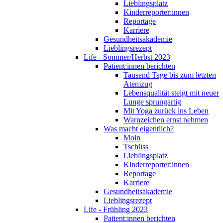
Lieblingsplatz
Kinderreporter:innen
Reportage
Karriere
Gesundheitsakademie
Lieblingsrezept
Life - Sommer/Herbst 2023
Patient:innen berichten
Tausend Tage bis zum letzten
Atemzug
Lebensqualität steigt mit neuer
Lunge sprungartig
Mit Yoga zurück ins Leben
Warnzeichen ernst nehmen
Was macht eigentlich?
Moin
Tschüss
Lieblingsplatz
Kinderreporter:innen
Reportage
Karriere
Gesundheitsakademie
Lieblingsrezept
Life - Frühling 2023
Patient:innen berichten