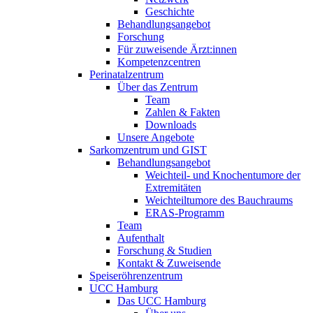
Geschichte
Behandlungsangebot
Forschung
Für zuweisende Ärzt:innen
Kompetenzcentren
Perinatalzentrum
Über das Zentrum
Team
Zahlen & Fakten
Downloads
Unsere Angebote
Sarkomzentrum und GIST
Behandlungsangebot
Weichteil- und Knochentumore der
Extremitäten
Weichteiltumore des Bauchraums
ERAS-Programm
Team
Aufenthalt
Forschung & Studien
Kontakt & Zuweisende
Speiseröhrenzentrum
UCC Hamburg
Das UCC Hamburg