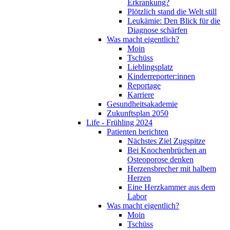
Erkrankung?
Plötzlich stand die Welt still
Leukämie: Den Blick für die
Diagnose schärfen
Was macht eigentlich?
Moin
Tschüss
Lieblingsplatz
Kinderreporter:innen
Reportage
Karriere
Gesundheitsakademie
Zukunftsplan 2050
Life - Frühling 2024
Patienten berichten
Nächstes Ziel Zugspitze
Bei Knochenbrüchen an
Osteoporose denken
Herzensbrecher mit halbem
Herzen
Eine Herzkammer aus dem
Labor
Was macht eigentlich?
Moin
Tschüss