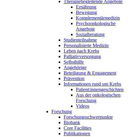
Therapiebegleitende Angebote
Ernährung
Bewegung
Komplementärmedizin
Psychoonkologische
Angebote
Sozialberatung
Studienteilnahme
Personalisierte Medizin
Leben nach Krebs
Palliativversorgung
Selbsthilfe
Angehörige
Beteiligung & Engagement
Prävention
Informationen rund um Krebs
Patient:innengeschichten
Aus der onkologischen
Forschung
Videos
Forschung
Forschungsschwerpunkte
Biobank
Core Facilities
Publikationen