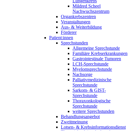
Lungenkrebs
Mildred Scheel
Nachwuchszentrum
Organkrebszentren
Veranstaltungen
Aus- & Weiterbildung
Förderer
Patient:innen
Sprechstunden
Allgemeine Sprechstunde
Familiäre Krebserkrankungen
Gastrointestinale Tumoren
LCH-Sprechstunde
Myelomsprechstunde
Nachsorge
Palliativmedizinische
Sprechstunde
Sarkom- & GIST-
Sprechstunde
Thoraxonkologische
Sprechstunde
weitere Sprechstunden
Behandlungsangebot
Zweitmeinung
Lotsen- & Krebsinformationsdienst