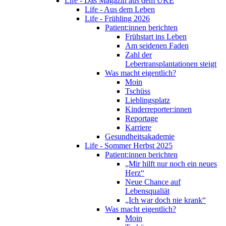
Life - Das Magazin aus dem UKE
Life - Aus dem Leben
Life - Frühling 2026
Patient:innen berichten
Frühstart ins Leben
Am seidenen Faden
Zahl der
Lebertransplantationen steigt
Was macht eigentlich?
Moin
Tschüss
Lieblingsplatz
Kinderreporter:innen
Reportage
Karriere
Gesundheitsakademie
Life - Sommer Herbst 2025
Patient:innen berichten
„Mir hilft nur noch ein neues
Herz“
Neue Chance auf
Lebensqualiät
„Ich war doch nie krank“
Was macht eigentlich?
Moin