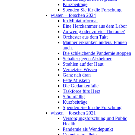
Kurzbeiträge
Spenden Sie für die Forschung
wissen + forschen 2024
Im Miniaturformat
Eine Herzkammer aus dem Labor
Zu wenig oder zu viel Therapie?
Orchester aus dem Takt
Männer erkranken anders. Frauen
auch.
Die schleichende Pandemie stoppen
Schalter gegen Alzheimer
Strahlen auf der Haut
Vernetztes Wissen
Ganz nah dran
Fette Muskeln
Die Gedankenfalle
Taskforce fürs Herz
Störanfällig
Kurzbeiträge
Spenden Sie für die Forschung
wissen + forschen 2021
Versorgungsforschung und Public
Health
Pandemie als Wendepunkt
Gemeinsam allein