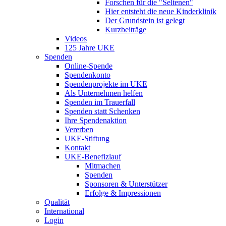
Forschen für die "Seltenen"
Hier entsteht die neue Kinderklinik
Der Grundstein ist gelegt
Kurzbeiträge
Videos
125 Jahre UKE
Spenden
Online-Spende
Spendenkonto
Spendenprojekte im UKE
Als Unternehmen helfen
Spenden im Trauerfall
Spenden statt Schenken
Ihre Spendenaktion
Vererben
UKE-Stiftung
Kontakt
UKE-Benefizlauf
Mitmachen
Spenden
Sponsoren & Unterstützer
Erfolge & Impressionen
Qualität
International
Login