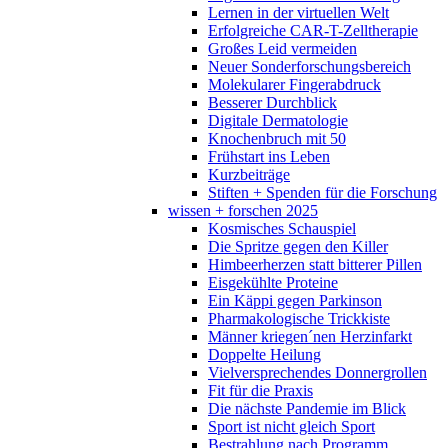
Lernen in der virtuellen Welt
Erfolgreiche CAR-T-Zelltherapie
Großes Leid vermeiden
Neuer Sonderforschungsbereich
Molekularer Fingerabdruck
Besserer Durchblick
Digitale Dermatologie
Knochenbruch mit 50
Frühstart ins Leben
Kurzbeiträge
Stiften + Spenden für die Forschung
wissen + forschen 2025
Kosmisches Schauspiel
Die Spritze gegen den Killer
Himbeerherzen statt bitterer Pillen
Eisgekühlte Proteine
Ein Käppi gegen Parkinson
Pharmakologische Trickkiste
Männer kriegen´nen Herzinfarkt
Doppelte Heilung
Vielversprechendes Donnergrollen
Fit für die Praxis
Die nächste Pandemie im Blick
Sport ist nicht gleich Sport
Bestrahlung nach Programm