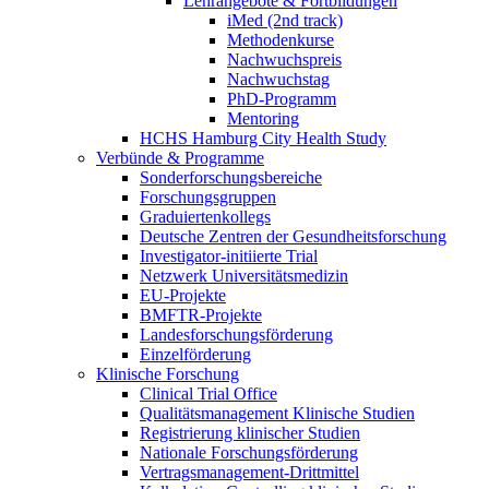
Lehrangebote & Fortbildungen
iMed (2nd track)
Methodenkurse
Nachwuchspreis
Nachwuchstag
PhD-Programm
Mentoring
HCHS Hamburg City Health Study
Verbünde & Programme
Sonderforschungsbereiche
Forschungsgruppen
Graduiertenkollegs
Deutsche Zentren der Gesundheitsforschung
Investigator-initiierte Trial
Netzwerk Universitätsmedizin
EU-Projekte
BMFTR-Projekte
Landesforschungsförderung
Einzelförderung
Klinische Forschung
Clinical Trial Office
Qualitätsmanagement Klinische Studien
Registrierung klinischer Studien
Nationale Forschungsförderung
Vertragsmanagement-Drittmittel