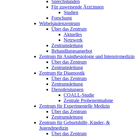
Sprechstunden
Für zuweisende Ärzt:innen
Studien
Forschung
Wirbelsäulenzentrum
Über das Zentrum
Aktuelles
Netzwerk
Zentrumsleitung
Behandlungsangebot
Zentrum für Anästhesiologie und Intensivmedizin
Über das Zentrum
Zentrumsleitung
Zentrum für Diagnostik
Über das Zentrum
Zentrumsleitung
Dienstleistungen
COALL-Studie
Zentrale Probenentnahme
Zentrum für Experimentelle Medizin
Über das Zentrum
Zentrumsleitung
Zentrum für Geburtshilfe, Kinder- &
Jugendmedizin
Über das Zentrum