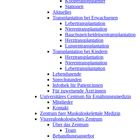
Kooperationspartner
Stationen
Aktuelles
Transplantation bei Erwachsenen
Lebertransplantation
Nierentransplantation
Bauchspeicheldrüsentransplantation
Herztransplantation
Lungentransplantation
Transplantation bei Kindern
Herztransplantation
Nierentransplantation
Lebertransplantation
Lebendspende
Sprechstunden
Infothek für Patient:innen
Für zuweisende Ärzt:innen
Universitäres Centrum für Ernährungsmedizin
Mitglieder
Kontakt
Zentrum fuer Muskuloskelettale Medizin
Viszeral­onkologisches Zentrum
Über das Zentrum
Team
Behandlungsangebot