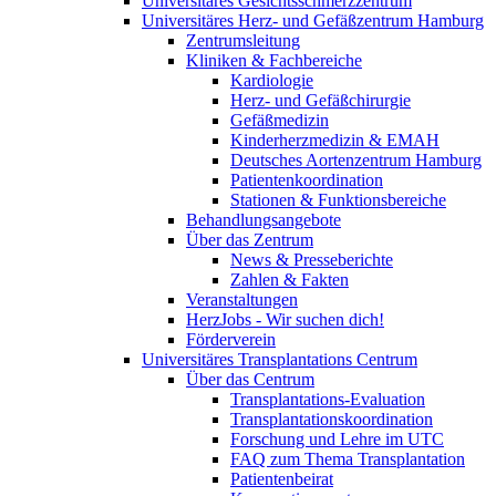
Universitäres Gesichtsschmerzzentrum
Universitäres Herz- und Gefäßzentrum Hamburg
Zentrumsleitung
Kliniken & Fachbereiche
Kardiologie
Herz- und Gefäßchirurgie
Gefäßmedizin
Kinderherzmedizin & EMAH
Deutsches Aortenzentrum Hamburg
Patientenkoordination
Stationen & Funktionsbereiche
Behandlungsangebote
Über das Zentrum
News & Presseberichte
Zahlen & Fakten
Veranstaltungen
HerzJobs - Wir suchen dich!
Förderverein
Universitäres Transplantations Centrum
Über das Centrum
Transplantations-Evaluation
Transplantationskoordination
Forschung und Lehre im UTC
FAQ zum Thema Transplantation
Patientenbeirat