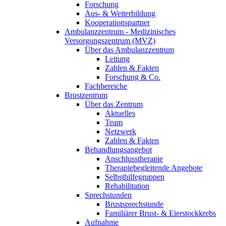
Forschung
Aus- & Weiterbildung
Kooperationspartner
Ambulanzzentrum - Medizinisches
Versorgungszentrum (MVZ)
Über das Ambulanzzentrum
Leitung
Zahlen & Fakten
Forschung & Co.
Fachbereiche
Brustzentrum
Über das Zentrum
Aktuelles
Team
Netzwerk
Zahlen & Fakten
Behandlungsangebot
Anschlusstherapie
Therapiebegleitende Angebote
Selbsthilfegruppen
Rehabilitation
Sprechstunden
Brustsprechstunde
Familiärer Brust- & Eierstockkrebs
Aufnahme