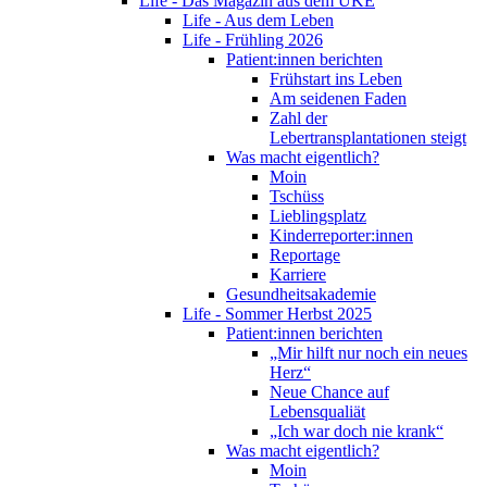
Life - Das Magazin aus dem UKE
Life - Aus dem Leben
Life - Frühling 2026
Patient:innen berichten
Frühstart ins Leben
Am seidenen Faden
Zahl der
Lebertransplantationen steigt
Was macht eigentlich?
Moin
Tschüss
Lieblingsplatz
Kinderreporter:innen
Reportage
Karriere
Gesundheitsakademie
Life - Sommer Herbst 2025
Patient:innen berichten
„Mir hilft nur noch ein neues
Herz“
Neue Chance auf
Lebensqualiät
„Ich war doch nie krank“
Was macht eigentlich?
Moin