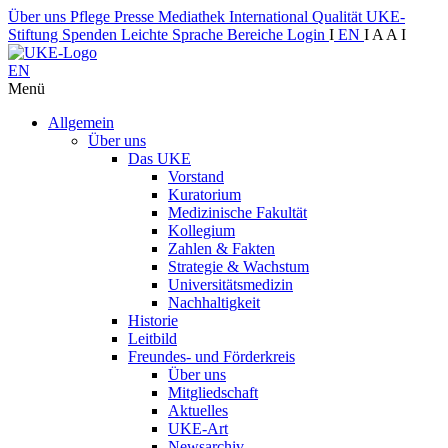
Über uns
Pflege
Presse
Mediathek
International
Qualität
UKE-
Stiftung
Spenden
Leichte Sprache
Bereiche
Login
I
EN
I
A
A
I
EN
Menü
Allgemein
Über uns
Das UKE
Vorstand
Kuratorium
Medizinische Fakultät
Kollegium
Zahlen & Fakten
Strategie & Wachstum
Universitätsmedizin
Nachhaltigkeit
Historie
Leitbild
Freundes- und Förderkreis
Über uns
Mitgliedschaft
Aktuelles
UKE-Art
Newsarchiv