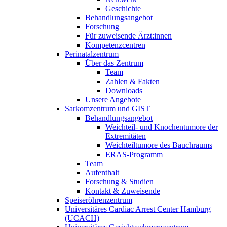
Geschichte
Behandlungsangebot
Forschung
Für zuweisende Ärzt:innen
Kompetenzcentren
Perinatalzentrum
Über das Zentrum
Team
Zahlen & Fakten
Downloads
Unsere Angebote
Sarkomzentrum und GIST
Behandlungsangebot
Weichteil- und Knochentumore der
Extremitäten
Weichteiltumore des Bauchraums
ERAS-Programm
Team
Aufenthalt
Forschung & Studien
Kontakt & Zuweisende
Speiseröhrenzentrum
Universitäres Cardiac Arrest Center Hamburg
(UCACH)