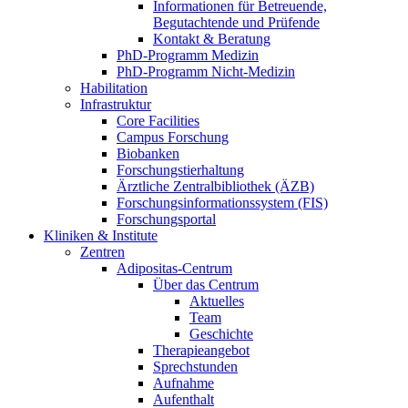
Informationen für Betreuende,
Begutachtende und Prüfende
Kontakt & Beratung
PhD-Programm Medizin
PhD-Programm Nicht-Medizin
Habilitation
Infrastruktur
Core Facilities
Campus Forschung
Biobanken
Forschungstierhaltung
Ärztliche Zentralbibliothek (ÄZB)
Forschungsinformationssystem (FIS)
Forschungsportal
Kliniken & Institute
Zentren
Adipositas-Centrum
Über das Centrum
Aktuelles
Team
Geschichte
Therapieangebot
Sprechstunden
Aufnahme
Aufenthalt