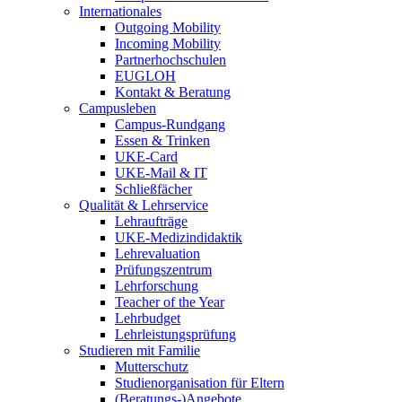
Internationales
Outgoing Mobility
Incoming Mobility
Partnerhochschulen
EUGLOH
Kontakt & Beratung
Campusleben
Campus-Rundgang
Essen & Trinken
UKE-Card
UKE-Mail & IT
Schließfächer
Qualität & Lehrservice
Lehraufträge
UKE-Medizindidaktik
Lehrevaluation
Prüfungszentrum
Lehrforschung
Teacher of the Year
Lehrbudget
Lehrleistungsprüfung
Studieren mit Familie
Mutterschutz
Studienorganisation für Eltern
(Beratungs-)Angebote