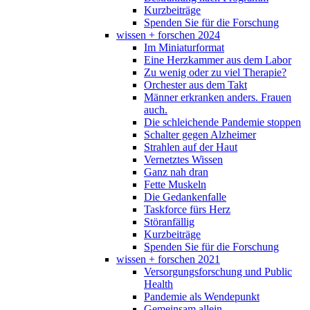
Kurzbeiträge
Spenden Sie für die Forschung
wissen + forschen 2024
Im Miniaturformat
Eine Herzkammer aus dem Labor
Zu wenig oder zu viel Therapie?
Orchester aus dem Takt
Männer erkranken anders. Frauen
auch.
Die schleichende Pandemie stoppen
Schalter gegen Alzheimer
Strahlen auf der Haut
Vernetztes Wissen
Ganz nah dran
Fette Muskeln
Die Gedankenfalle
Taskforce fürs Herz
Störanfällig
Kurzbeiträge
Spenden Sie für die Forschung
wissen + forschen 2021
Versorgungsforschung und Public
Health
Pandemie als Wendepunkt
Gemeinsam allein