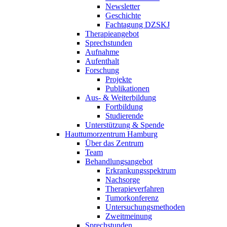
Newsletter
Geschichte
Fachtagung DZSKJ
Therapieangebot
Sprechstunden
Aufnahme
Aufenthalt
Forschung
Projekte
Publikationen
Aus- & Weiterbildung
Fortbildung
Studierende
Unterstützung & Spende
Hauttumorzentrum Hamburg
Über das Zentrum
Team
Behandlungsangebot
Erkrankungsspektrum
Nachsorge
Therapieverfahren
Tumorkonferenz
Untersuchungsmethoden
Zweitmeinung
Sprechstunden