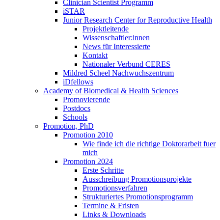
Clinician Scientist Programm
iSTAR
Junior Research Center for Reproductive Health
Projektleitende
Wissenschaftler:innen
News für Interessierte
Kontakt
Nationaler Verbund CERES
Mildred Scheel Nachwuchszentrum
iDfellows
Academy of Biomedical & Health Sciences
Promovierende
Postdocs
Schools
Promotion, PhD
Promotion 2010
Wie finde ich die richtige Doktorarbeit fuer
mich
Promotion 2024
Erste Schritte
Ausschreibung Promotionsprojekte
Promotionsverfahren
Strukturiertes Promotionsprogramm
Termine & Fristen
Links & Downloads