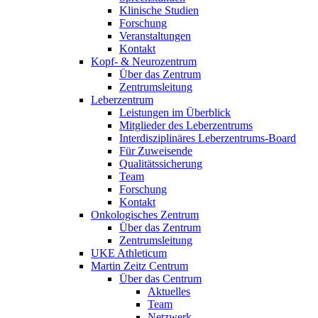
Klinische Studien
Forschung
Veranstaltungen
Kontakt
Kopf- & Neurozentrum
Über das Zentrum
Zentrumsleitung
Leberzentrum
Leistungen im Überblick
Mitglieder des Leberzentrums
Interdisziplinäres Leberzentrums-Board
Für Zuweisende
Qualitätssicherung
Team
Forschung
Kontakt
Onkologisches Zentrum
Über das Zentrum
Zentrumsleitung
UKE Athleticum
Martin Zeitz Centrum
Über das Centrum
Aktuelles
Team
Netzwerk