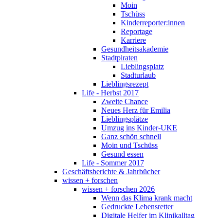
Moin
Tschüss
Kinderreporter:innen
Reportage
Karriere
Gesundheitsakademie
Stadtpiraten
Lieblingsplatz
Stadturlaub
Lieblingsrezept
Life - Herbst 2017
Zweite Chance
Neues Herz für Emilia
Lieblingsplätze
Umzug ins Kinder-UKE
Ganz schön schnell
Moin und Tschüss
Gesund essen
Life - Sommer 2017
Geschäftsberichte & Jahrbücher
wissen + forschen
wissen + forschen 2026
Wenn das Klima krank macht
Gedruckte Lebensretter
Digitale Helfer im Klinikalltag