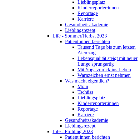
Lieblingsplatz
Kinderreporter:innen
Reportage
Karriere
Gesundheitsakademie
Lieblingsrezept
Life - Sommer/Herbst 2023
Patient:innen berichten
Tausend Tage bis zum letzten
Atemzug
Lebensqualität steigt mit neuer
Lunge sprungartig
Mit Yoga zurück ins Leben
Warnzeichen ernst nehmen
Was macht eigentlich?
Moin
Tschüss
Lieblingsplatz
Kinderreporter:innen
Reportage
Karriere
Gesundheitsakademie
Lieblingsrezept
Life - Frühling 2023
Patient:innen berichten