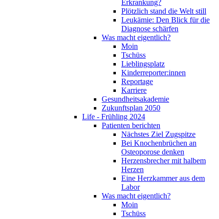
Erkrankung?
Plötzlich stand die Welt still
Leukämie: Den Blick für die
Diagnose schärfen
Was macht eigentlich?
Moin
Tschüss
Lieblingsplatz
Kinderreporter:innen
Reportage
Karriere
Gesundheitsakademie
Zukunftsplan 2050
Life - Frühling 2024
Patienten berichten
Nächstes Ziel Zugspitze
Bei Knochenbrüchen an
Osteoporose denken
Herzensbrecher mit halbem
Herzen
Eine Herzkammer aus dem
Labor
Was macht eigentlich?
Moin
Tschüss