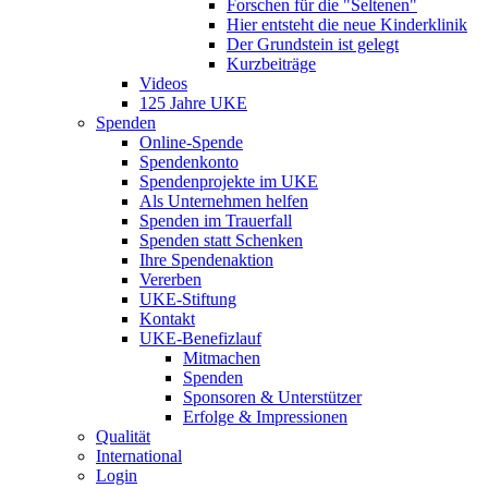
Forschen für die "Seltenen"
Hier entsteht die neue Kinderklinik
Der Grundstein ist gelegt
Kurzbeiträge
Videos
125 Jahre UKE
Spenden
Online-Spende
Spendenkonto
Spendenprojekte im UKE
Als Unternehmen helfen
Spenden im Trauerfall
Spenden statt Schenken
Ihre Spendenaktion
Vererben
UKE-Stiftung
Kontakt
UKE-Benefizlauf
Mitmachen
Spenden
Sponsoren & Unterstützer
Erfolge & Impressionen
Qualität
International
Login