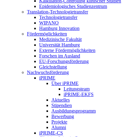
Kalkulation-Controlling klinischer Studien
Epidemiologisches Studienzentrum
Translation-Technologietransfer
Technologietransfer
WIPANO
Hamburg Innovation
Fördermöglichkeiten
Medizinische Fakultät
Universität Hamburg
Externe Fördermöglichkeiten
Forschen im Ausland
EU-Forschungsförderung
Gleichstellung
Nachwuchsförderung
iPRIME
Über iPRIME
Leitungsteam
iPRIME-EKFS
Aktuelles
Stipendien
Ausbildungsprogramm
Bewerbung
Projekte
Alumni
iPRIME-CS