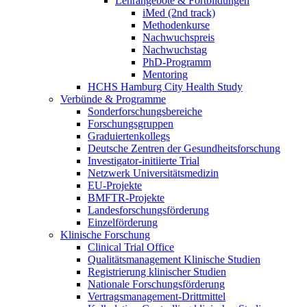
Lehrangebote & Fortbildungen
iMed (2nd track)
Methodenkurse
Nachwuchspreis
Nachwuchstag
PhD-Programm
Mentoring
HCHS Hamburg City Health Study
Verbünde & Programme
Sonderforschungsbereiche
Forschungsgruppen
Graduiertenkollegs
Deutsche Zentren der Gesundheitsforschung
Investigator-initiierte Trial
Netzwerk Universitätsmedizin
EU-Projekte
BMFTR-Projekte
Landesforschungsförderung
Einzelförderung
Klinische Forschung
Clinical Trial Office
Qualitätsmanagement Klinische Studien
Registrierung klinischer Studien
Nationale Forschungsförderung
Vertragsmanagement-Drittmittel