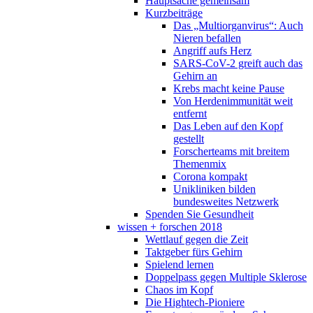
Hauptsache gemeinsam
Kurzbeiträge
Das „Multiorganvirus“: Auch
Nieren befallen
Angriff aufs Herz
SARS-CoV-2 greift auch das
Gehirn an
Krebs macht keine Pause
Von Herdenimmunität weit
entfernt
Das Leben auf den Kopf
gestellt
Forscherteams mit breitem
Themenmix
Corona kompakt
Unikliniken bilden
bundesweites Netzwerk
Spenden Sie Gesundheit
wissen + forschen 2018
Wettlauf gegen die Zeit
Taktgeber fürs Gehirn
Spielend lernen
Doppelpass gegen Multiple Sklerose
Chaos im Kopf
Die Hightech-Pioniere