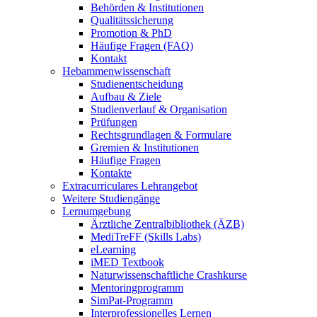
Behörden & Institutionen
Qualitätssicherung
Promotion & PhD
Häufige Fragen (FAQ)
Kontakt
Hebammenwissenschaft
Studienentscheidung
Aufbau & Ziele
Studienverlauf & Organisation
Prüfungen
Rechtsgrundlagen & Formulare
Gremien & Institutionen
Häufige Fragen
Kontakte
Extracurriculares Lehrangebot
Weitere Studiengänge
Lernumgebung
Ärztliche Zentralbibliothek (ÄZB)
MediTreFF (Skills Labs)
eLearning
iMED Textbook
Naturwissenschaftliche Crashkurse
Mentoringprogramm
SimPat-Programm
Interprofessionelles Lernen