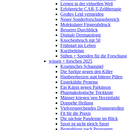
Lernen in der virtuellen Welt
Erfolgreiche CAR-T-Zelltherapie
Großes Leid vermeiden
Neuer Sonderforschungsbereich
Molekularer Fingerabdruck
Besserer Durchblick
Digitale Dermatologie
Knochenbruch mit 50
Frühstart ins Leben
Kurzbeiträge
Stiften + Spenden für die Forschung
wissen + forschen 2025
Kosmisches Schauspiel
Die Spritze gegen den Killer
Himbeerherzen statt bitterer Pillen
Eisgekühlte Proteine
Ein Käppi gegen Parkinson
Pharmakologische Trickkiste
Männer kriegen´nen Herzinfarkt
Doppelte Heilung
Vielversprechendes Donnergrollen
Fit für die Praxis
Die nächste Pandemie im Blick
Sport ist nicht gleich Sport
Bestrahlung nach Programm