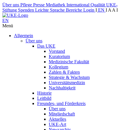
Über uns
Pflege
Presse
Mediathek
International
Qualität
UKE-
Stiftung
Spenden
Leichte Sprache
Bereiche
Login
I
EN
I
A
A
I
EN
Menü
Allgemein
Über uns
Das UKE
Vorstand
Kuratorium
Medizinische Fakultät
Kollegium
Zahlen & Fakten
Strategie & Wachstum
Universitätsmedizin
Nachhaltigkeit
Historie
Leitbild
Freundes- und Förderkreis
Über uns
Mitgliedschaft
Aktuelles
UKE-Art
Newsarchiv