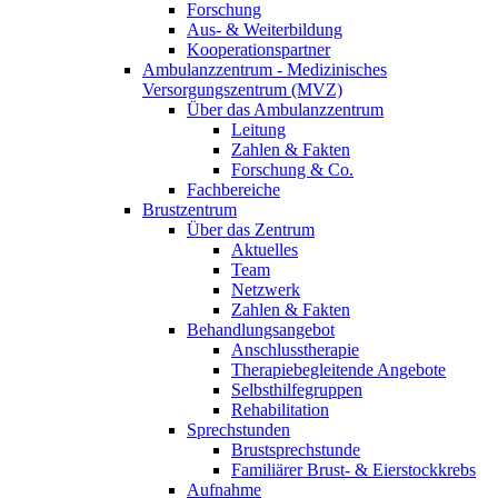
Forschung
Aus- & Weiterbildung
Kooperationspartner
Ambulanzzentrum - Medizinisches
Versorgungszentrum (MVZ)
Über das Ambulanzzentrum
Leitung
Zahlen & Fakten
Forschung & Co.
Fachbereiche
Brustzentrum
Über das Zentrum
Aktuelles
Team
Netzwerk
Zahlen & Fakten
Behandlungsangebot
Anschlusstherapie
Therapiebegleitende Angebote
Selbsthilfegruppen
Rehabilitation
Sprechstunden
Brustsprechstunde
Familiärer Brust- & Eierstockkrebs
Aufnahme