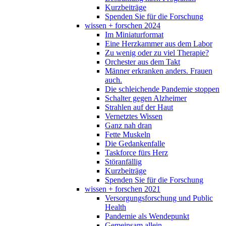
Kurzbeiträge
Spenden Sie für die Forschung
wissen + forschen 2024
Im Miniaturformat
Eine Herzkammer aus dem Labor
Zu wenig oder zu viel Therapie?
Orchester aus dem Takt
Männer erkranken anders. Frauen
auch.
Die schleichende Pandemie stoppen
Schalter gegen Alzheimer
Strahlen auf der Haut
Vernetztes Wissen
Ganz nah dran
Fette Muskeln
Die Gedankenfalle
Taskforce fürs Herz
Störanfällig
Kurzbeiträge
Spenden Sie für die Forschung
wissen + forschen 2021
Versorgungsforschung und Public
Health
Pandemie als Wendepunkt
Gemeinsam allein