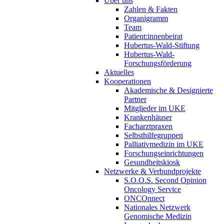
Über uns
Zahlen & Fakten
Organigramm
Team
Patient:innenbeirat
Hubertus-Wald-Stiftung
Hubertus-Wald-
Forschungsförderung
Aktuelles
Kooperationen
Akademische & Designierte
Partner
Mitglieder im UKE
Krankenhäuser
Facharztpraxen
Selbsthilfegruppen
Palliativmedizin im UKE
Forschungseinrichtungen
Gesundheitskiosk
Netzwerke & Verbundprojekte
S.O.O.S. Second Opinion
Oncology Service
ONCOnnect
Nationales Netzwerk
Genomische Medizin