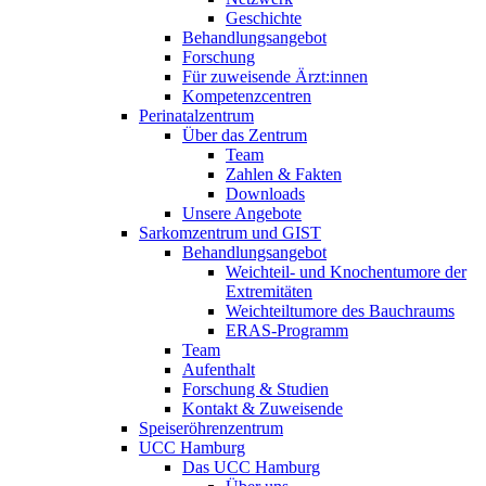
Geschichte
Behandlungsangebot
Forschung
Für zuweisende Ärzt:innen
Kompetenzcentren
Perinatalzentrum
Über das Zentrum
Team
Zahlen & Fakten
Downloads
Unsere Angebote
Sarkomzentrum und GIST
Behandlungsangebot
Weichteil- und Knochentumore der
Extremitäten
Weichteiltumore des Bauchraums
ERAS-Programm
Team
Aufenthalt
Forschung & Studien
Kontakt & Zuweisende
Speiseröhrenzentrum
UCC Hamburg
Das UCC Hamburg