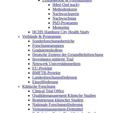
Lehrangebote & Fortbildungen
iMed (2nd track)
Methodenkurse
Nachwuchspreis
Nachwuchstag
PhD-Programm
Mentoring
HCHS Hamburg City Health Study
Verbünde & Programme
Sonderforschungsbereiche
Forschungsgruppen
Graduiertenkollegs
Deutsche Zentren der Gesundheitsforschung
Investigator-initiierte Trial
Netzwerk Universitätsmedizin
EU-Projekte
BMFTR-Projekte
Landesforschungsförderung
Einzelförderung
Klinische Forschung
Clinical Trial Office
Qualitätsmanagement Klinische Studien
Registrierung klinischer Studien
Nationale Forschungsförderung
Vertragsmanagement-Drittmittel