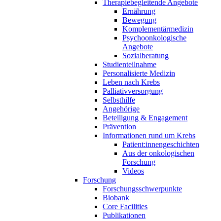
Therapiebegleitende Angebote
Ernährung
Bewegung
Komplementärmedizin
Psychoonkologische
Angebote
Sozialberatung
Studienteilnahme
Personalisierte Medizin
Leben nach Krebs
Palliativversorgung
Selbsthilfe
Angehörige
Beteiligung & Engagement
Prävention
Informationen rund um Krebs
Patient:innengeschichten
Aus der onkologischen
Forschung
Videos
Forschung
Forschungsschwerpunkte
Biobank
Core Facilities
Publikationen