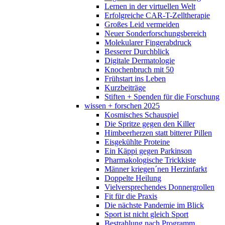
Lernen in der virtuellen Welt
Erfolgreiche CAR-T-Zelltherapie
Großes Leid vermeiden
Neuer Sonderforschungsbereich
Molekularer Fingerabdruck
Besserer Durchblick
Digitale Dermatologie
Knochenbruch mit 50
Frühstart ins Leben
Kurzbeiträge
Stiften + Spenden für die Forschung
wissen + forschen 2025
Kosmisches Schauspiel
Die Spritze gegen den Killer
Himbeerherzen statt bitterer Pillen
Eisgekühlte Proteine
Ein Käppi gegen Parkinson
Pharmakologische Trickkiste
Männer kriegen´nen Herzinfarkt
Doppelte Heilung
Vielversprechendes Donnergrollen
Fit für die Praxis
Die nächste Pandemie im Blick
Sport ist nicht gleich Sport
Bestrahlung nach Programm