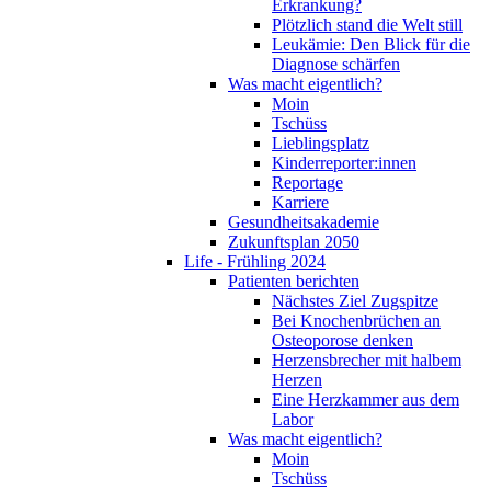
Erkrankung?
Plötzlich stand die Welt still
Leukämie: Den Blick für die
Diagnose schärfen
Was macht eigentlich?
Moin
Tschüss
Lieblingsplatz
Kinderreporter:innen
Reportage
Karriere
Gesundheitsakademie
Zukunftsplan 2050
Life - Frühling 2024
Patienten berichten
Nächstes Ziel Zugspitze
Bei Knochenbrüchen an
Osteoporose denken
Herzensbrecher mit halbem
Herzen
Eine Herzkammer aus dem
Labor
Was macht eigentlich?
Moin
Tschüss