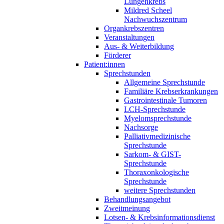
Lungenkrebs
Mildred Scheel
Nachwuchszentrum
Organkrebszentren
Veranstaltungen
Aus- & Weiterbildung
Förderer
Patient:innen
Sprechstunden
Allgemeine Sprechstunde
Familiäre Krebserkrankungen
Gastrointestinale Tumoren
LCH-Sprechstunde
Myelomsprechstunde
Nachsorge
Palliativmedizinische
Sprechstunde
Sarkom- & GIST-
Sprechstunde
Thoraxonkologische
Sprechstunde
weitere Sprechstunden
Behandlungsangebot
Zweitmeinung
Lotsen- & Krebsinformationsdienst