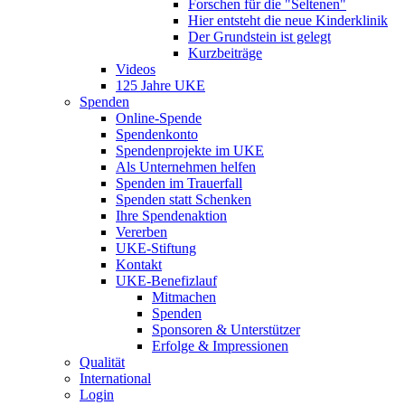
Forschen für die "Seltenen"
Hier entsteht die neue Kinderklinik
Der Grundstein ist gelegt
Kurzbeiträge
Videos
125 Jahre UKE
Spenden
Online-Spende
Spendenkonto
Spendenprojekte im UKE
Als Unternehmen helfen
Spenden im Trauerfall
Spenden statt Schenken
Ihre Spendenaktion
Vererben
UKE-Stiftung
Kontakt
UKE-Benefizlauf
Mitmachen
Spenden
Sponsoren & Unterstützer
Erfolge & Impressionen
Qualität
International
Login