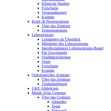
Klinische Studien
Forschung
Veranstaltungen
Kontakt
Kopf- & Neurozentrum
Über das Zentrum
Zentrumsleitung
Leberzentrum
Leistungen im Überblick
Mitglieder des Leberzentrums
Interdisziplinäres Leberzentrums-Board
Für Zuweisende
Qualitätssicherung
Team
Forschung
Kontakt
Onkologisches Zentrum
Über das Zentrum
Zentrumsleitung
UKE Athleticum
Martin Zeitz Centrum
Über das Centrum
Aktuelles
Team
Netzwerk