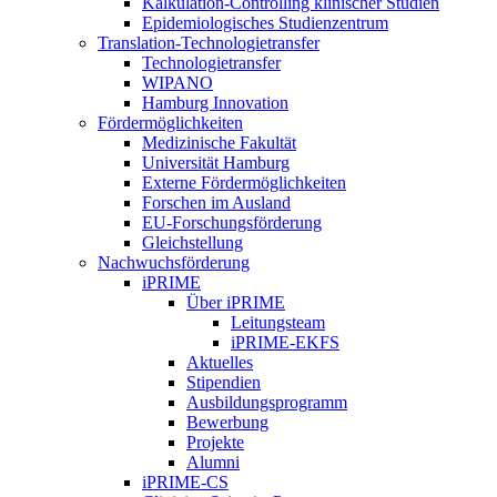
Kalkulation-Controlling klinischer Studien
Epidemiologisches Studienzentrum
Translation-Technologietransfer
Technologietransfer
WIPANO
Hamburg Innovation
Fördermöglichkeiten
Medizinische Fakultät
Universität Hamburg
Externe Fördermöglichkeiten
Forschen im Ausland
EU-Forschungsförderung
Gleichstellung
Nachwuchsförderung
iPRIME
Über iPRIME
Leitungsteam
iPRIME-EKFS
Aktuelles
Stipendien
Ausbildungsprogramm
Bewerbung
Projekte
Alumni
iPRIME-CS