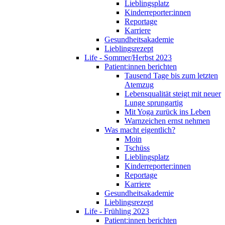
Lieblingsplatz
Kinderreporter:innen
Reportage
Karriere
Gesundheitsakademie
Lieblingsrezept
Life - Sommer/Herbst 2023
Patient:innen berichten
Tausend Tage bis zum letzten
Atemzug
Lebensqualität steigt mit neuer
Lunge sprungartig
Mit Yoga zurück ins Leben
Warnzeichen ernst nehmen
Was macht eigentlich?
Moin
Tschüss
Lieblingsplatz
Kinderreporter:innen
Reportage
Karriere
Gesundheitsakademie
Lieblingsrezept
Life - Frühling 2023
Patient:innen berichten