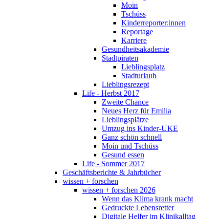
Moin
Tschüss
Kinderreporter:innen
Reportage
Karriere
Gesundheitsakademie
Stadtpiraten
Lieblingsplatz
Stadturlaub
Lieblingsrezept
Life - Herbst 2017
Zweite Chance
Neues Herz für Emilia
Lieblingsplätze
Umzug ins Kinder-UKE
Ganz schön schnell
Moin und Tschüss
Gesund essen
Life - Sommer 2017
Geschäftsberichte & Jahrbücher
wissen + forschen
wissen + forschen 2026
Wenn das Klima krank macht
Gedruckte Lebensretter
Digitale Helfer im Klinikalltag