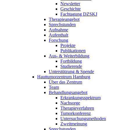
Newsletter
Geschichte
Fachtagung DZSKJ
Therapieangebot
Sprechstunden
Aufnahme
Aufenthalt
Forschung
Projekte
Publikationen
Aus- & Weiterbildung
Fortbildung
Studierende
Unterstützung & Spende
Hauttumorzentrum Hamburg
Über das Zentrum
Team
Behandlungsangebot
Erkrankungsspektrum
Nachsorge
Therapieverfahren
Tumorkonferenz
Untersuchungsmethoden
Zweitmeinung
Sprechstunden