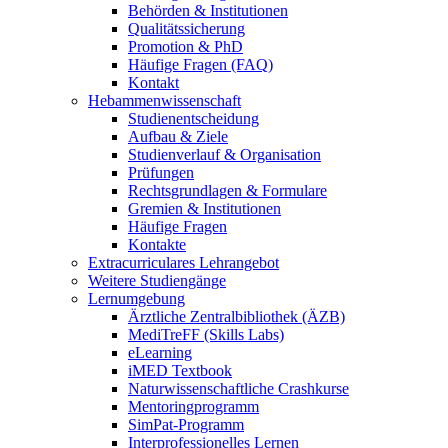
Behörden & Institutionen
Qualitätssicherung
Promotion & PhD
Häufige Fragen (FAQ)
Kontakt
Hebammenwissenschaft
Studienentscheidung
Aufbau & Ziele
Studienverlauf & Organisation
Prüfungen
Rechtsgrundlagen & Formulare
Gremien & Institutionen
Häufige Fragen
Kontakte
Extracurriculares Lehrangebot
Weitere Studiengänge
Lernumgebung
Ärztliche Zentralbibliothek (ÄZB)
MediTreFF (Skills Labs)
eLearning
iMED Textbook
Naturwissenschaftliche Crashkurse
Mentoringprogramm
SimPat-Programm
Interprofessionelles Lernen