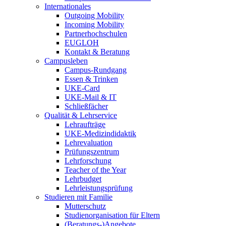
Internationales
Outgoing Mobility
Incoming Mobility
Partnerhochschulen
EUGLOH
Kontakt & Beratung
Campusleben
Campus-Rundgang
Essen & Trinken
UKE-Card
UKE-Mail & IT
Schließfächer
Qualität & Lehrservice
Lehraufträge
UKE-Medizindidaktik
Lehrevaluation
Prüfungszentrum
Lehrforschung
Teacher of the Year
Lehrbudget
Lehrleistungsprüfung
Studieren mit Familie
Mutterschutz
Studienorganisation für Eltern
(Beratungs-)Angebote