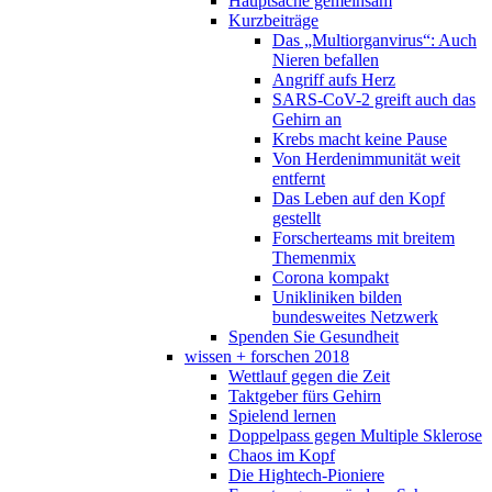
Hauptsache gemeinsam
Kurzbeiträge
Das „Multiorganvirus“: Auch
Nieren befallen
Angriff aufs Herz
SARS-CoV-2 greift auch das
Gehirn an
Krebs macht keine Pause
Von Herdenimmunität weit
entfernt
Das Leben auf den Kopf
gestellt
Forscherteams mit breitem
Themenmix
Corona kompakt
Unikliniken bilden
bundesweites Netzwerk
Spenden Sie Gesundheit
wissen + forschen 2018
Wettlauf gegen die Zeit
Taktgeber fürs Gehirn
Spielend lernen
Doppelpass gegen Multiple Sklerose
Chaos im Kopf
Die Hightech-Pioniere