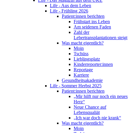
Life - Das Magazin aus dem UKE
Life - Aus dem Leben
Life - Frühling 2026
Patient:innen berichten
Frühstart ins Leben
Am seidenen Faden
Zahl der
Lebertransplantationen steigt
Was macht eigentlich?
Moin
Tschüss
Lieblingsplatz
Kinderreporter:innen
Reportage
Karriere
Gesundheitsakademie
Life - Sommer Herbst 2025
Patient:innen berichten
„Mir hilft nur noch ein neues
Herz“
Neue Chance auf
Lebensqualiät
„Ich war doch nie krank“
Was macht eigentlich?
Moin