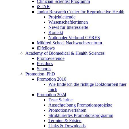
Clinician Scientist Programm
iSTAR
Junior Research Center for Reproductive Health
Projektleitende
Wissenschaftler:innen
News für Interessierte
Kontakt
Nationaler Verbund CERES
Mildred Scheel Nachwuchszentrum
iDfellows
Academy of Biomedical & Health Sciences
Promovierende
Postdocs
Schools
Promotion, PhD
Promotion 2010
Wie finde ich die richtige Doktorarbeit fuer
mich
Promotion 2024
Erste Schritte
Ausschreibung Promotionsprojekte
Promotionsverfahren
Strukturiertes Promotionsprogramm
Termine & Fristen
Links & Downloads