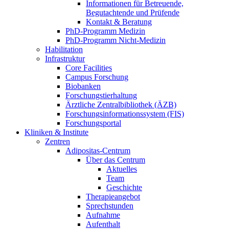
Informationen für Betreuende,
Begutachtende und Prüfende
Kontakt & Beratung
PhD-Programm Medizin
PhD-Programm Nicht-Medizin
Habilitation
Infrastruktur
Core Facilities
Campus Forschung
Biobanken
Forschungstierhaltung
Ärztliche Zentralbibliothek (ÄZB)
Forschungsinformationssystem (FIS)
Forschungsportal
Kliniken & Institute
Zentren
Adipositas-Centrum
Über das Centrum
Aktuelles
Team
Geschichte
Therapieangebot
Sprechstunden
Aufnahme
Aufenthalt