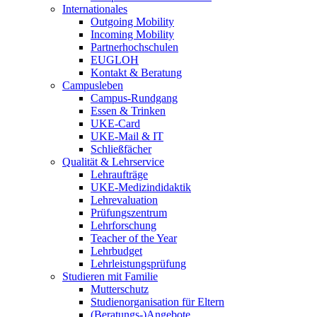
Internationales
Outgoing Mobility
Incoming Mobility
Partnerhochschulen
EUGLOH
Kontakt & Beratung
Campusleben
Campus-Rundgang
Essen & Trinken
UKE-Card
UKE-Mail & IT
Schließfächer
Qualität & Lehrservice
Lehraufträge
UKE-Medizindidaktik
Lehrevaluation
Prüfungszentrum
Lehrforschung
Teacher of the Year
Lehrbudget
Lehrleistungsprüfung
Studieren mit Familie
Mutterschutz
Studienorganisation für Eltern
(Beratungs-)Angebote