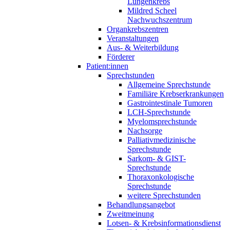
Lungenkrebs
Mildred Scheel
Nachwuchszentrum
Organkrebszentren
Veranstaltungen
Aus- & Weiterbildung
Förderer
Patient:innen
Sprechstunden
Allgemeine Sprechstunde
Familiäre Krebserkrankungen
Gastrointestinale Tumoren
LCH-Sprechstunde
Myelomsprechstunde
Nachsorge
Palliativmedizinische
Sprechstunde
Sarkom- & GIST-
Sprechstunde
Thoraxonkologische
Sprechstunde
weitere Sprechstunden
Behandlungsangebot
Zweitmeinung
Lotsen- & Krebsinformationsdienst