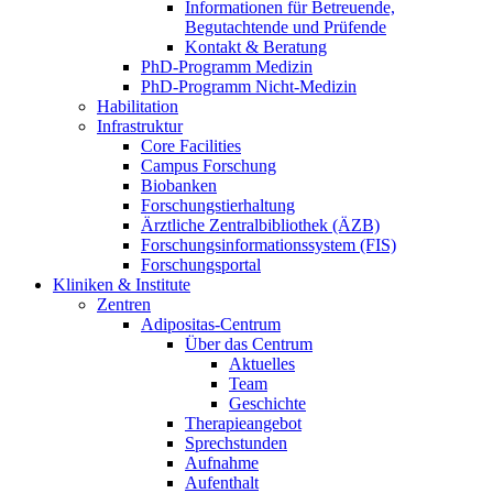
Informationen für Betreuende,
Begutachtende und Prüfende
Kontakt & Beratung
PhD-Programm Medizin
PhD-Programm Nicht-Medizin
Habilitation
Infrastruktur
Core Facilities
Campus Forschung
Biobanken
Forschungstierhaltung
Ärztliche Zentralbibliothek (ÄZB)
Forschungsinformationssystem (FIS)
Forschungsportal
Kliniken & Institute
Zentren
Adipositas-Centrum
Über das Centrum
Aktuelles
Team
Geschichte
Therapieangebot
Sprechstunden
Aufnahme
Aufenthalt