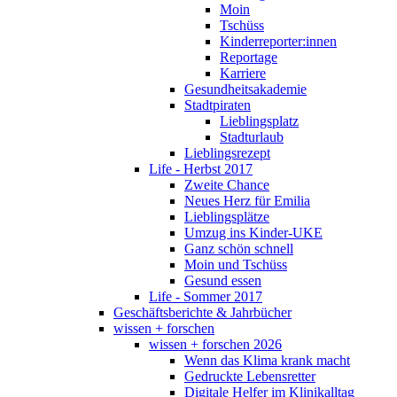
Moin
Tschüss
Kinderreporter:innen
Reportage
Karriere
Gesundheitsakademie
Stadtpiraten
Lieblingsplatz
Stadturlaub
Lieblingsrezept
Life - Herbst 2017
Zweite Chance
Neues Herz für Emilia
Lieblingsplätze
Umzug ins Kinder-UKE
Ganz schön schnell
Moin und Tschüss
Gesund essen
Life - Sommer 2017
Geschäftsberichte & Jahrbücher
wissen + forschen
wissen + forschen 2026
Wenn das Klima krank macht
Gedruckte Lebensretter
Digitale Helfer im Klinikalltag