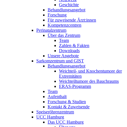
Geschichte
Behandlungsangebot
Forschung
Für zuweisende Ärzt:innen
Kompetenzcentren
Perinatalzentrum
Über das Zentrum
Team
Zahlen & Fakten
Downloads
Unsere Angebote
Sarkomzentrum und GIST
Behandlungsangebot
Weichteil- und Knochentumore der
Extremitäten
Weichteiltumore des Bauchraums
ERAS-Programm
Team
Aufenthalt
Forschung & Studien
Kontakt & Zuweisende
Speiseröhrenzentrum
UCC Hamburg
Das UCC Hamburg