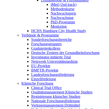
Lehrangebote & Fortbildungen
iMed (2nd track)
Methodenkurse
Nachwuchspreis
Nachwuchstag
PhD-Programm
Mentoring
HCHS Hamburg City Health Study
Verbünde & Programme
Sonderforschungsbereiche
Forschungsgruppen
Graduiertenkollegs
Deutsche Zentren der Gesundheitsforschung
Investigator-initiierte Trial
Netzwerk Universitätsmedizin
EU-Projekte
BMFTR-Projekte
Landesforschungsförderung
Einzelförderung
Klinische Forschung
Clinical Trial Office
Qualitätsmanagement Klinische Studien
Registrierung klinischer Studien
Nationale Forschungsförderung
Vertragsmanagement-Drittmittel