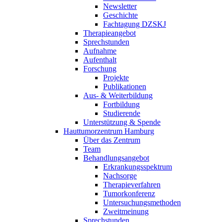
Newsletter
Geschichte
Fachtagung DZSKJ
Therapieangebot
Sprechstunden
Aufnahme
Aufenthalt
Forschung
Projekte
Publikationen
Aus- & Weiterbildung
Fortbildung
Studierende
Unterstützung & Spende
Hauttumorzentrum Hamburg
Über das Zentrum
Team
Behandlungsangebot
Erkrankungsspektrum
Nachsorge
Therapieverfahren
Tumorkonferenz
Untersuchungsmethoden
Zweitmeinung
Sprechstunden