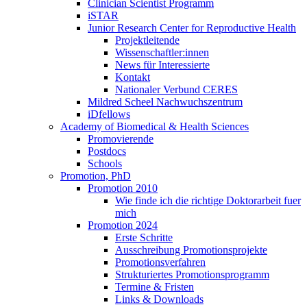
Clinician Scientist Programm
iSTAR
Junior Research Center for Reproductive Health
Projektleitende
Wissenschaftler:innen
News für Interessierte
Kontakt
Nationaler Verbund CERES
Mildred Scheel Nachwuchszentrum
iDfellows
Academy of Biomedical & Health Sciences
Promovierende
Postdocs
Schools
Promotion, PhD
Promotion 2010
Wie finde ich die richtige Doktorarbeit fuer
mich
Promotion 2024
Erste Schritte
Ausschreibung Promotionsprojekte
Promotionsverfahren
Strukturiertes Promotionsprogramm
Termine & Fristen
Links & Downloads