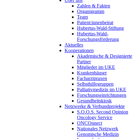
Über uns
Zahlen & Fakten
Organigramm
Team
Patient:innenbeirat
Hubertus-Wald-Stiftung
Hubertus-Wald-
Forschungsförderung
Aktuelles
Kooperationen
Akademische & Designierte
Partner
Mitglieder im UKE
Krankenhäuser
Facharztpraxen
Selbsthilfegruppen
Palliativmedizin im UKE
Forschungseinrichtungen
Gesundheitskiosk
Netzwerke & Verbundprojekte
S.O.O.S. Second Opinion
Oncology Service
ONCOnnect
Nationales Netzwerk
Genomische Medizin