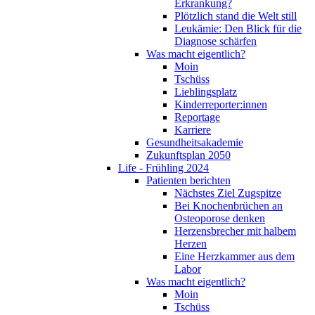
Erkrankung?
Plötzlich stand die Welt still
Leukämie: Den Blick für die
Diagnose schärfen
Was macht eigentlich?
Moin
Tschüss
Lieblingsplatz
Kinderreporter:innen
Reportage
Karriere
Gesundheitsakademie
Zukunftsplan 2050
Life - Frühling 2024
Patienten berichten
Nächstes Ziel Zugspitze
Bei Knochenbrüchen an
Osteoporose denken
Herzensbrecher mit halbem
Herzen
Eine Herzkammer aus dem
Labor
Was macht eigentlich?
Moin
Tschüss