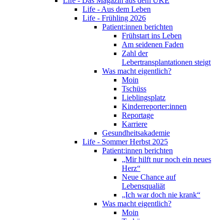
Life - Das Magazin aus dem UKE
Life - Aus dem Leben
Life - Frühling 2026
Patient:innen berichten
Frühstart ins Leben
Am seidenen Faden
Zahl der
Lebertransplantationen steigt
Was macht eigentlich?
Moin
Tschüss
Lieblingsplatz
Kinderreporter:innen
Reportage
Karriere
Gesundheitsakademie
Life - Sommer Herbst 2025
Patient:innen berichten
„Mir hilft nur noch ein neues
Herz“
Neue Chance auf
Lebensqualiät
„Ich war doch nie krank“
Was macht eigentlich?
Moin