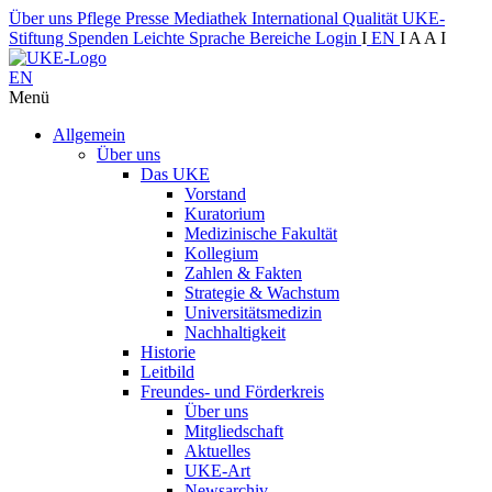
Über uns
Pflege
Presse
Mediathek
International
Qualität
UKE-
Stiftung
Spenden
Leichte Sprache
Bereiche
Login
I
EN
I
A
A
I
EN
Menü
Allgemein
Über uns
Das UKE
Vorstand
Kuratorium
Medizinische Fakultät
Kollegium
Zahlen & Fakten
Strategie & Wachstum
Universitätsmedizin
Nachhaltigkeit
Historie
Leitbild
Freundes- und Förderkreis
Über uns
Mitgliedschaft
Aktuelles
UKE-Art
Newsarchiv