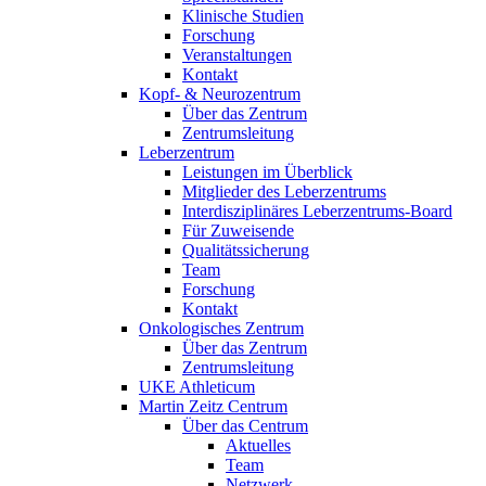
Klinische Studien
Forschung
Veranstaltungen
Kontakt
Kopf- & Neurozentrum
Über das Zentrum
Zentrumsleitung
Leberzentrum
Leistungen im Überblick
Mitglieder des Leberzentrums
Interdisziplinäres Leberzentrums-Board
Für Zuweisende
Qualitätssicherung
Team
Forschung
Kontakt
Onkologisches Zentrum
Über das Zentrum
Zentrumsleitung
UKE Athleticum
Martin Zeitz Centrum
Über das Centrum
Aktuelles
Team
Netzwerk