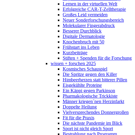
Lernen in der virtuellen Welt
Erfolgreiche CAR-T-Zelltherapie
Großes Leid vermeiden
Neuer Sonderforschungsbereich
Molekularer Fingerabdruck
Besserer Durchblick
Digitale Dermatologie
Knochenbruch mit 50
Frühstart ins Leben
Kurzbeiträge
Stiften + Spenden für die Forschung
wissen + forschen 2025
Kosmisches Schauspiel
Die Spritze gegen den Killer
Himbeerherzen statt bitterer Pillen
Eisgekühlte Proteine
Ein Käppi gegen Parkinson
Pharmakologische Trickkiste
Männer kriegen´nen Herzinfarkt
Doppelte Heilung
Vielversprechendes Donnergrollen
Fit für die Praxis
Die nächste Pandemie im Blick
Sport ist nicht gleich Sport
Bestrahlung nach Programm