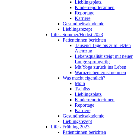
Lieblingsplatz
Kinderreporter:innen
Reportage
Karriere
Gesundheitsakademie
Lieblingsrezept
Life - Sommer/Herbst 2023
Patient:innen berichten
Tausend Tage bis zum letzten
Atemzug
Lebensqualität steigt mit neuer
Lunge sprungartig
Mit Yoga zurück ins Leben
Warnzeichen ernst nehmen
Was macht eigentlich?
Moin
Tschüss
Lieblingsplatz
Kinderreporter:innen
Reportage
Karriere
Gesundheitsakademie
Lieblingsrezept
Life - Frühling 2023
Patient:innen berichten