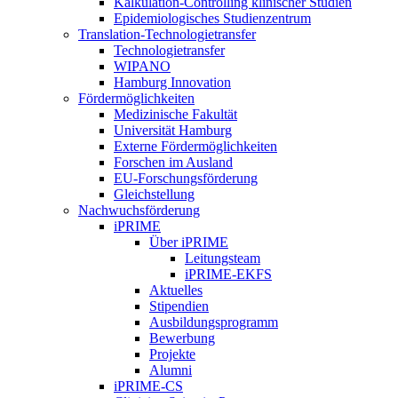
Kalkulation-Controlling klinischer Studien
Epidemiologisches Studienzentrum
Translation-Technologietransfer
Technologietransfer
WIPANO
Hamburg Innovation
Fördermöglichkeiten
Medizinische Fakultät
Universität Hamburg
Externe Fördermöglichkeiten
Forschen im Ausland
EU-Forschungsförderung
Gleichstellung
Nachwuchsförderung
iPRIME
Über iPRIME
Leitungsteam
iPRIME-EKFS
Aktuelles
Stipendien
Ausbildungsprogramm
Bewerbung
Projekte
Alumni
iPRIME-CS