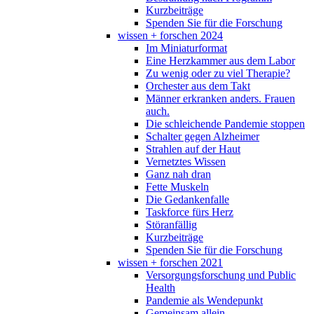
Kurzbeiträge
Spenden Sie für die Forschung
wissen + forschen 2024
Im Miniaturformat
Eine Herzkammer aus dem Labor
Zu wenig oder zu viel Therapie?
Orchester aus dem Takt
Männer erkranken anders. Frauen
auch.
Die schleichende Pandemie stoppen
Schalter gegen Alzheimer
Strahlen auf der Haut
Vernetztes Wissen
Ganz nah dran
Fette Muskeln
Die Gedankenfalle
Taskforce fürs Herz
Störanfällig
Kurzbeiträge
Spenden Sie für die Forschung
wissen + forschen 2021
Versorgungsforschung und Public
Health
Pandemie als Wendepunkt
Gemeinsam allein