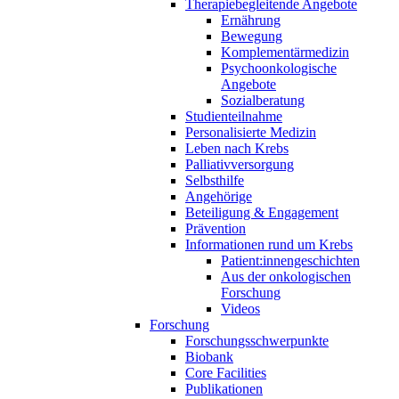
Therapiebegleitende Angebote
Ernährung
Bewegung
Komplementärmedizin
Psychoonkologische
Angebote
Sozialberatung
Studienteilnahme
Personalisierte Medizin
Leben nach Krebs
Palliativversorgung
Selbsthilfe
Angehörige
Beteiligung & Engagement
Prävention
Informationen rund um Krebs
Patient:innengeschichten
Aus der onkologischen
Forschung
Videos
Forschung
Forschungsschwerpunkte
Biobank
Core Facilities
Publikationen