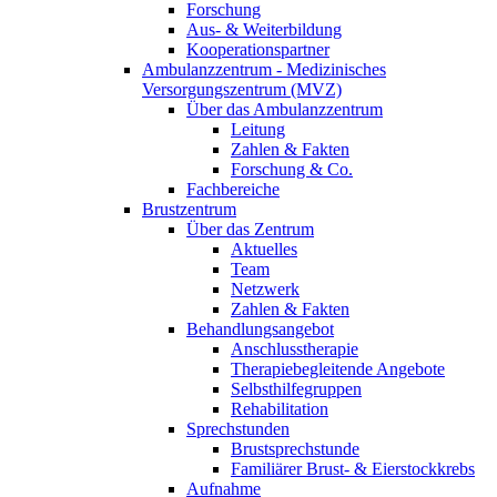
Forschung
Aus- & Weiterbildung
Kooperationspartner
Ambulanzzentrum - Medizinisches
Versorgungszentrum (MVZ)
Über das Ambulanzzentrum
Leitung
Zahlen & Fakten
Forschung & Co.
Fachbereiche
Brustzentrum
Über das Zentrum
Aktuelles
Team
Netzwerk
Zahlen & Fakten
Behandlungsangebot
Anschlusstherapie
Therapiebegleitende Angebote
Selbsthilfegruppen
Rehabilitation
Sprechstunden
Brustsprechstunde
Familiärer Brust- & Eierstockkrebs
Aufnahme