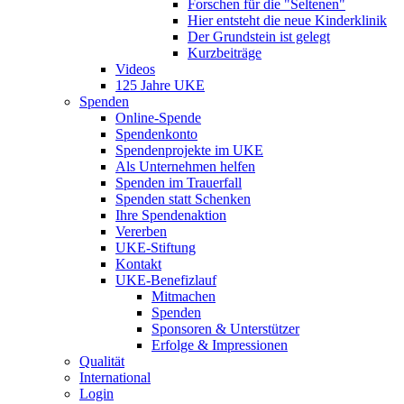
Forschen für die "Seltenen"
Hier entsteht die neue Kinderklinik
Der Grundstein ist gelegt
Kurzbeiträge
Videos
125 Jahre UKE
Spenden
Online-Spende
Spendenkonto
Spendenprojekte im UKE
Als Unternehmen helfen
Spenden im Trauerfall
Spenden statt Schenken
Ihre Spendenaktion
Vererben
UKE-Stiftung
Kontakt
UKE-Benefizlauf
Mitmachen
Spenden
Sponsoren & Unterstützer
Erfolge & Impressionen
Qualität
International
Login