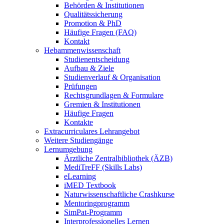
Behörden & Institutionen
Qualitätssicherung
Promotion & PhD
Häufige Fragen (FAQ)
Kontakt
Hebammenwissenschaft
Studienentscheidung
Aufbau & Ziele
Studienverlauf & Organisation
Prüfungen
Rechtsgrundlagen & Formulare
Gremien & Institutionen
Häufige Fragen
Kontakte
Extracurriculares Lehrangebot
Weitere Studiengänge
Lernumgebung
Ärztliche Zentralbibliothek (ÄZB)
MediTreFF (Skills Labs)
eLearning
iMED Textbook
Naturwissenschaftliche Crashkurse
Mentoringprogramm
SimPat-Programm
Interprofessionelles Lernen