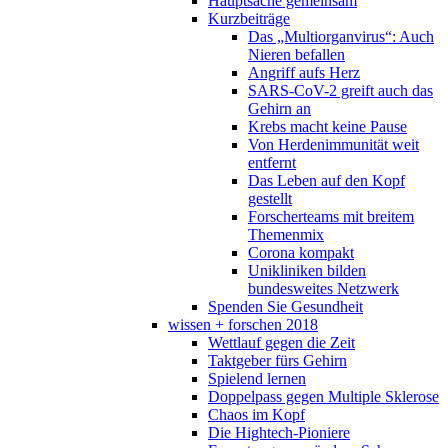
Hauptsache gemeinsam
Kurzbeiträge
Das „Multiorganvirus“: Auch
Nieren befallen
Angriff aufs Herz
SARS-CoV-2 greift auch das
Gehirn an
Krebs macht keine Pause
Von Herdenimmunität weit
entfernt
Das Leben auf den Kopf
gestellt
Forscherteams mit breitem
Themenmix
Corona kompakt
Unikliniken bilden
bundesweites Netzwerk
Spenden Sie Gesundheit
wissen + forschen 2018
Wettlauf gegen die Zeit
Taktgeber fürs Gehirn
Spielend lernen
Doppelpass gegen Multiple Sklerose
Chaos im Kopf
Die Hightech-Pioniere