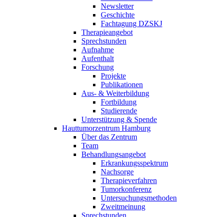
Newsletter
Geschichte
Fachtagung DZSKJ
Therapieangebot
Sprechstunden
Aufnahme
Aufenthalt
Forschung
Projekte
Publikationen
Aus- & Weiterbildung
Fortbildung
Studierende
Unterstützung & Spende
Hauttumorzentrum Hamburg
Über das Zentrum
Team
Behandlungsangebot
Erkrankungsspektrum
Nachsorge
Therapieverfahren
Tumorkonferenz
Untersuchungsmethoden
Zweitmeinung
Sprechstunden