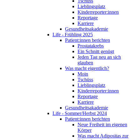
Tschüss
Lieblingsplatz
Kinderreporter:innen
Reportage
Karriere
Gesundheitsakademie
Life - Frühling 2025
Patient:innen berichten
Prostatakrebs
Ein Schnitt genügt
Jeden Tag neu an sich
glauben
Was macht eigentlich?
Moin
Tschüss
Lieblingsplatz
Kinderreporter:innen
Reportage
Karriere
Gesundheitsakademie
Life - Sommer/Herbst 2024
Patient:innen berichten
Neue Freiheit im eigenen
Körper
Was macht Adipositas zur