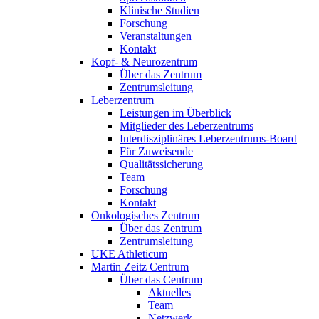
Klinische Studien
Forschung
Veranstaltungen
Kontakt
Kopf- & Neurozentrum
Über das Zentrum
Zentrumsleitung
Leberzentrum
Leistungen im Überblick
Mitglieder des Leberzentrums
Interdisziplinäres Leberzentrums-Board
Für Zuweisende
Qualitätssicherung
Team
Forschung
Kontakt
Onkologisches Zentrum
Über das Zentrum
Zentrumsleitung
UKE Athleticum
Martin Zeitz Centrum
Über das Centrum
Aktuelles
Team
Netzwerk