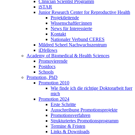
Clinician Scientist Programm
iSTAR
Junior Research Center for Reproductive Health
Projektleitende
Wissenschaftler:innen
News für Interessierte
Kontakt
Nationaler Verbund CERES
Mildred Scheel Nachwuchszentrum
iDfellows
Academy of Biomedical & Health Sciences
Promovierende
Postdocs
Schools
Promotion, PhD
Promotion 2010
Wie finde ich die richtige Doktorarbeit fuer
mich
Promotion 2024
Erste Schritte
Ausschreibung Promotionsprojekte
Promotionsverfahren
Strukturiertes Promotionsprogramm
Termine & Fristen
Links & Downloads