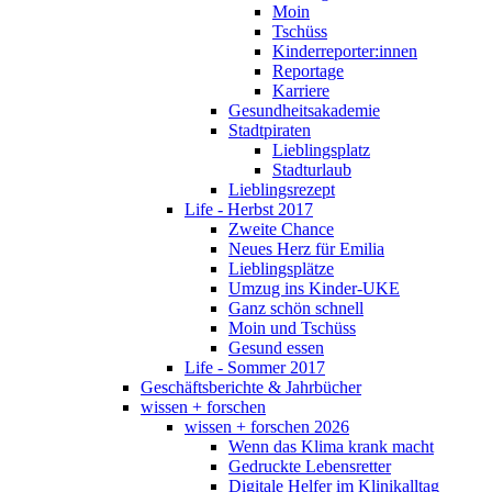
Moin
Tschüss
Kinderreporter:innen
Reportage
Karriere
Gesundheitsakademie
Stadtpiraten
Lieblingsplatz
Stadturlaub
Lieblingsrezept
Life - Herbst 2017
Zweite Chance
Neues Herz für Emilia
Lieblingsplätze
Umzug ins Kinder-UKE
Ganz schön schnell
Moin und Tschüss
Gesund essen
Life - Sommer 2017
Geschäftsberichte & Jahrbücher
wissen + forschen
wissen + forschen 2026
Wenn das Klima krank macht
Gedruckte Lebensretter
Digitale Helfer im Klinikalltag