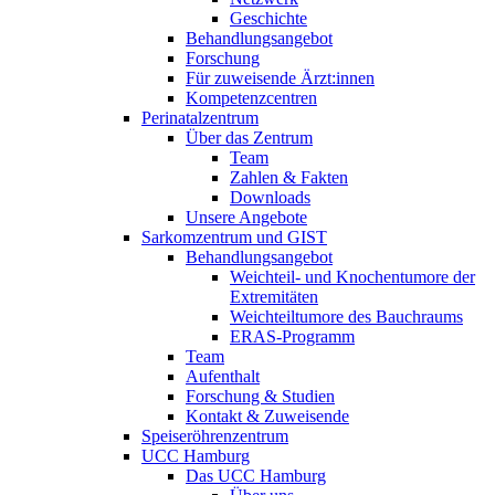
Geschichte
Behandlungsangebot
Forschung
Für zuweisende Ärzt:innen
Kompetenzcentren
Perinatalzentrum
Über das Zentrum
Team
Zahlen & Fakten
Downloads
Unsere Angebote
Sarkomzentrum und GIST
Behandlungsangebot
Weichteil- und Knochentumore der
Extremitäten
Weichteiltumore des Bauchraums
ERAS-Programm
Team
Aufenthalt
Forschung & Studien
Kontakt & Zuweisende
Speiseröhrenzentrum
UCC Hamburg
Das UCC Hamburg