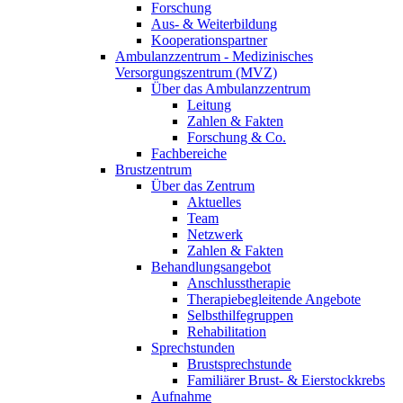
Forschung
Aus- & Weiterbildung
Kooperationspartner
Ambulanzzentrum - Medizinisches
Versorgungszentrum (MVZ)
Über das Ambulanzzentrum
Leitung
Zahlen & Fakten
Forschung & Co.
Fachbereiche
Brustzentrum
Über das Zentrum
Aktuelles
Team
Netzwerk
Zahlen & Fakten
Behandlungsangebot
Anschlusstherapie
Therapiebegleitende Angebote
Selbsthilfegruppen
Rehabilitation
Sprechstunden
Brustsprechstunde
Familiärer Brust- & Eierstockkrebs
Aufnahme