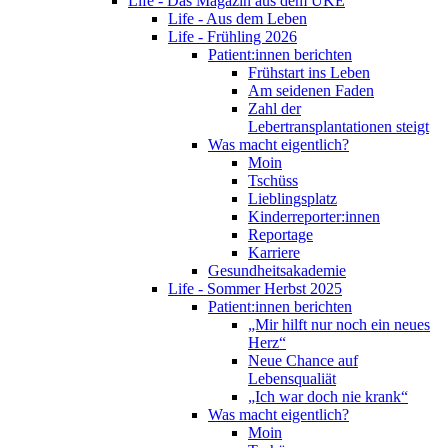
Life - Das Magazin aus dem UKE
Life - Aus dem Leben
Life - Frühling 2026
Patient:innen berichten
Frühstart ins Leben
Am seidenen Faden
Zahl der
Lebertransplantationen steigt
Was macht eigentlich?
Moin
Tschüss
Lieblingsplatz
Kinderreporter:innen
Reportage
Karriere
Gesundheitsakademie
Life - Sommer Herbst 2025
Patient:innen berichten
„Mir hilft nur noch ein neues
Herz“
Neue Chance auf
Lebensqualiät
„Ich war doch nie krank“
Was macht eigentlich?
Moin