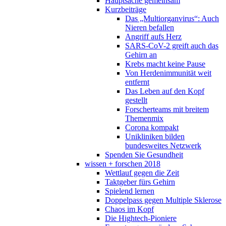
Hauptsache gemeinsam
Kurzbeiträge
Das „Multiorganvirus“: Auch
Nieren befallen
Angriff aufs Herz
SARS-CoV-2 greift auch das
Gehirn an
Krebs macht keine Pause
Von Herdenimmunität weit
entfernt
Das Leben auf den Kopf
gestellt
Forscherteams mit breitem
Themenmix
Corona kompakt
Unikliniken bilden
bundesweites Netzwerk
Spenden Sie Gesundheit
wissen + forschen 2018
Wettlauf gegen die Zeit
Taktgeber fürs Gehirn
Spielend lernen
Doppelpass gegen Multiple Sklerose
Chaos im Kopf
Die Hightech-Pioniere