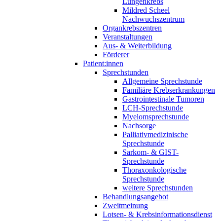
Lungenkrebs
Mildred Scheel
Nachwuchszentrum
Organkrebszentren
Veranstaltungen
Aus- & Weiterbildung
Förderer
Patient:innen
Sprechstunden
Allgemeine Sprechstunde
Familiäre Krebserkrankungen
Gastrointestinale Tumoren
LCH-Sprechstunde
Myelomsprechstunde
Nachsorge
Palliativmedizinische
Sprechstunde
Sarkom- & GIST-
Sprechstunde
Thoraxonkologische
Sprechstunde
weitere Sprechstunden
Behandlungsangebot
Zweitmeinung
Lotsen- & Krebsinformationsdienst