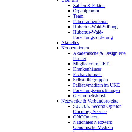
Über uns
Zahlen & Fakten
Organigramm
Team
Patient:innenbeirat
Hubertus-Wald-Stiftung
Hubertus-Wald-
Forschungsförderung
Aktuelles
Kooperationen
Akademische & Designierte
Partner
Mitglieder im UKE
Krankenhäuser
Facharztpraxen
Selbsthilfegruppen
Palliativmedizin im UKE
Forschungseinrichtungen
Gesundheitskiosk
Netzwerke & Verbundprojekte
S.O.O.S. Second Opinion
Oncology Service
ONCOnnect
Nationales Netzwerk
Genomische Medizin