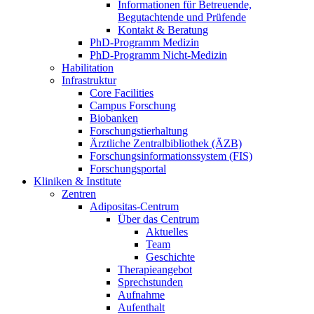
Informationen für Betreuende,
Begutachtende und Prüfende
Kontakt & Beratung
PhD-Programm Medizin
PhD-Programm Nicht-Medizin
Habilitation
Infrastruktur
Core Facilities
Campus Forschung
Biobanken
Forschungstierhaltung
Ärztliche Zentralbibliothek (ÄZB)
Forschungsinformationssystem (FIS)
Forschungsportal
Kliniken & Institute
Zentren
Adipositas-Centrum
Über das Centrum
Aktuelles
Team
Geschichte
Therapieangebot
Sprechstunden
Aufnahme
Aufenthalt