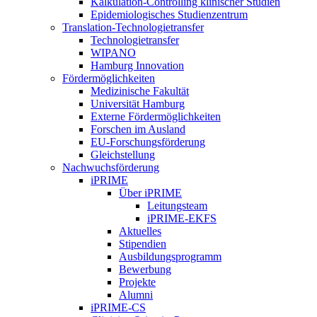
Kalkulation-Controlling klinischer Studien
Epidemiologisches Studienzentrum
Translation-Technologietransfer
Technologietransfer
WIPANO
Hamburg Innovation
Fördermöglichkeiten
Medizinische Fakultät
Universität Hamburg
Externe Fördermöglichkeiten
Forschen im Ausland
EU-Forschungsförderung
Gleichstellung
Nachwuchsförderung
iPRIME
Über iPRIME
Leitungsteam
iPRIME-EKFS
Aktuelles
Stipendien
Ausbildungsprogramm
Bewerbung
Projekte
Alumni
iPRIME-CS