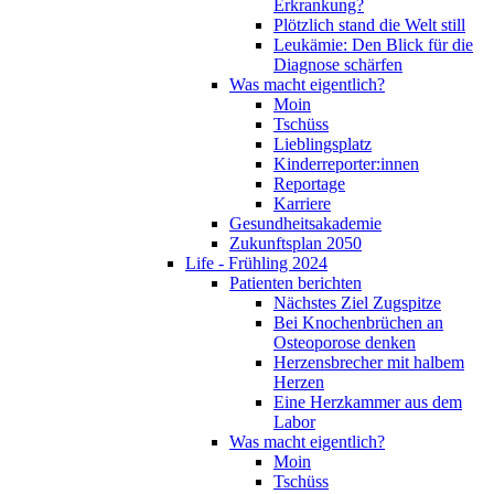
Erkrankung?
Plötzlich stand die Welt still
Leukämie: Den Blick für die
Diagnose schärfen
Was macht eigentlich?
Moin
Tschüss
Lieblingsplatz
Kinderreporter:innen
Reportage
Karriere
Gesundheitsakademie
Zukunftsplan 2050
Life - Frühling 2024
Patienten berichten
Nächstes Ziel Zugspitze
Bei Knochenbrüchen an
Osteoporose denken
Herzensbrecher mit halbem
Herzen
Eine Herzkammer aus dem
Labor
Was macht eigentlich?
Moin
Tschüss