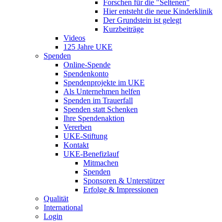
Forschen für die "Seltenen"
Hier entsteht die neue Kinderklinik
Der Grundstein ist gelegt
Kurzbeiträge
Videos
125 Jahre UKE
Spenden
Online-Spende
Spendenkonto
Spendenprojekte im UKE
Als Unternehmen helfen
Spenden im Trauerfall
Spenden statt Schenken
Ihre Spendenaktion
Vererben
UKE-Stiftung
Kontakt
UKE-Benefizlauf
Mitmachen
Spenden
Sponsoren & Unterstützer
Erfolge & Impressionen
Qualität
International
Login