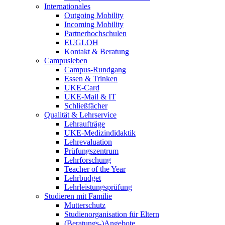
Internationales
Outgoing Mobility
Incoming Mobility
Partnerhochschulen
EUGLOH
Kontakt & Beratung
Campusleben
Campus-Rundgang
Essen & Trinken
UKE-Card
UKE-Mail & IT
Schließfächer
Qualität & Lehrservice
Lehraufträge
UKE-Medizindidaktik
Lehrevaluation
Prüfungszentrum
Lehrforschung
Teacher of the Year
Lehrbudget
Lehrleistungsprüfung
Studieren mit Familie
Mutterschutz
Studienorganisation für Eltern
(Beratungs-)Angebote