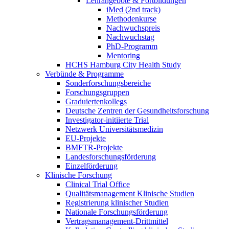
Lehrangebote & Fortbildungen
iMed (2nd track)
Methodenkurse
Nachwuchspreis
Nachwuchstag
PhD-Programm
Mentoring
HCHS Hamburg City Health Study
Verbünde & Programme
Sonderforschungsbereiche
Forschungsgruppen
Graduiertenkollegs
Deutsche Zentren der Gesundheitsforschung
Investigator-initiierte Trial
Netzwerk Universitätsmedizin
EU-Projekte
BMFTR-Projekte
Landesforschungsförderung
Einzelförderung
Klinische Forschung
Clinical Trial Office
Qualitätsmanagement Klinische Studien
Registrierung klinischer Studien
Nationale Forschungsförderung
Vertragsmanagement-Drittmittel