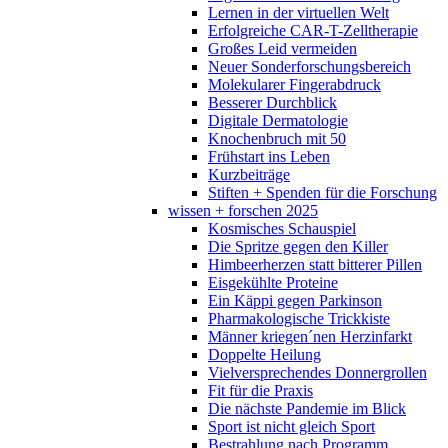
Lernen in der virtuellen Welt
Erfolgreiche CAR-T-Zelltherapie
Großes Leid vermeiden
Neuer Sonderforschungsbereich
Molekularer Fingerabdruck
Besserer Durchblick
Digitale Dermatologie
Knochenbruch mit 50
Frühstart ins Leben
Kurzbeiträge
Stiften + Spenden für die Forschung
wissen + forschen 2025
Kosmisches Schauspiel
Die Spritze gegen den Killer
Himbeerherzen statt bitterer Pillen
Eisgekühlte Proteine
Ein Käppi gegen Parkinson
Pharmakologische Trickkiste
Männer kriegen´nen Herzinfarkt
Doppelte Heilung
Vielversprechendes Donnergrollen
Fit für die Praxis
Die nächste Pandemie im Blick
Sport ist nicht gleich Sport
Bestrahlung nach Programm