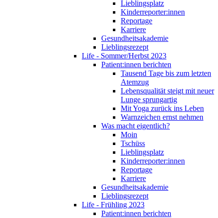
Lieblingsplatz
Kinderreporter:innen
Reportage
Karriere
Gesundheitsakademie
Lieblingsrezept
Life - Sommer/Herbst 2023
Patient:innen berichten
Tausend Tage bis zum letzten
Atemzug
Lebensqualität steigt mit neuer
Lunge sprungartig
Mit Yoga zurück ins Leben
Warnzeichen ernst nehmen
Was macht eigentlich?
Moin
Tschüss
Lieblingsplatz
Kinderreporter:innen
Reportage
Karriere
Gesundheitsakademie
Lieblingsrezept
Life - Frühling 2023
Patient:innen berichten