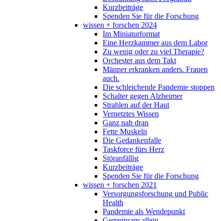
Kurzbeiträge
Spenden Sie für die Forschung
wissen + forschen 2024
Im Miniaturformat
Eine Herzkammer aus dem Labor
Zu wenig oder zu viel Therapie?
Orchester aus dem Takt
Männer erkranken anders. Frauen
auch.
Die schleichende Pandemie stoppen
Schalter gegen Alzheimer
Strahlen auf der Haut
Vernetztes Wissen
Ganz nah dran
Fette Muskeln
Die Gedankenfalle
Taskforce fürs Herz
Störanfällig
Kurzbeiträge
Spenden Sie für die Forschung
wissen + forschen 2021
Versorgungsforschung und Public
Health
Pandemie als Wendepunkt
Gemeinsam allein