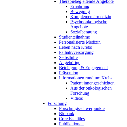
Therapiebegleitende Angebote
Ernährung
Bewegung
Komplementärmedizin
Psychoonkologische
Angebote
Sozialberatung
Studienteilnahme
Personalisierte Medizin
Leben nach Krebs
Palliativversorgung
Selbsthilfe
Angehörige
Beteiligung & Engagement
Prävention
Informationen rund um Krebs
Patient:innengeschichten
Aus der onkologischen
Forschung
Videos
Forschung
Forschungsschwerpunkte
Biobank
Core Facilities
Publikationen