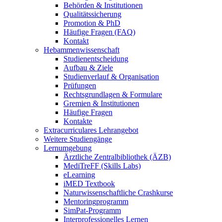
Behörden & Institutionen
Qualitätssicherung
Promotion & PhD
Häufige Fragen (FAQ)
Kontakt
Hebammenwissenschaft
Studienentscheidung
Aufbau & Ziele
Studienverlauf & Organisation
Prüfungen
Rechtsgrundlagen & Formulare
Gremien & Institutionen
Häufige Fragen
Kontakte
Extracurriculares Lehrangebot
Weitere Studiengänge
Lernumgebung
Ärztliche Zentralbibliothek (ÄZB)
MediTreFF (Skills Labs)
eLearning
iMED Textbook
Naturwissenschaftliche Crashkurse
Mentoringprogramm
SimPat-Programm
Interprofessionelles Lernen