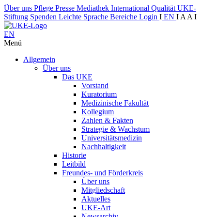
Über uns
Pflege
Presse
Mediathek
International
Qualität
UKE-
Stiftung
Spenden
Leichte Sprache
Bereiche
Login
I
EN
I
A
A
I
EN
Menü
Allgemein
Über uns
Das UKE
Vorstand
Kuratorium
Medizinische Fakultät
Kollegium
Zahlen & Fakten
Strategie & Wachstum
Universitätsmedizin
Nachhaltigkeit
Historie
Leitbild
Freundes- und Förderkreis
Über uns
Mitgliedschaft
Aktuelles
UKE-Art
Newsarchiv