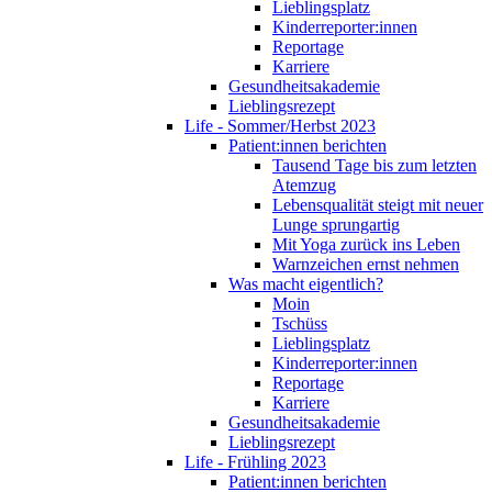
Lieblingsplatz
Kinderreporter:innen
Reportage
Karriere
Gesundheitsakademie
Lieblingsrezept
Life - Sommer/Herbst 2023
Patient:innen berichten
Tausend Tage bis zum letzten
Atemzug
Lebensqualität steigt mit neuer
Lunge sprungartig
Mit Yoga zurück ins Leben
Warnzeichen ernst nehmen
Was macht eigentlich?
Moin
Tschüss
Lieblingsplatz
Kinderreporter:innen
Reportage
Karriere
Gesundheitsakademie
Lieblingsrezept
Life - Frühling 2023
Patient:innen berichten