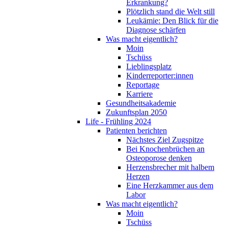
Erkrankung?
Plötzlich stand die Welt still
Leukämie: Den Blick für die
Diagnose schärfen
Was macht eigentlich?
Moin
Tschüss
Lieblingsplatz
Kinderreporter:innen
Reportage
Karriere
Gesundheitsakademie
Zukunftsplan 2050
Life - Frühling 2024
Patienten berichten
Nächstes Ziel Zugspitze
Bei Knochenbrüchen an
Osteoporose denken
Herzensbrecher mit halbem
Herzen
Eine Herzkammer aus dem
Labor
Was macht eigentlich?
Moin
Tschüss