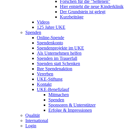
Forschen für die "Seltenen"
Hier entsteht die neue Kinderklinik
Der Grundstein ist gelegt
Kurzbeiträge
Videos
125 Jahre UKE
Spenden
Online-Spende
Spendenkonto
Spendenprojekte im UKE
Als Unternehmen helfen
Spenden im Trauerfall
Spenden statt Schenken
Ihre Spendenaktion
Vererben
UKE-Stiftung
Kontakt
UKE-Benefizlauf
Mitmachen
Spenden
Sponsoren & Unterstützer
Erfolge & Impressionen
Qualität
International
Login