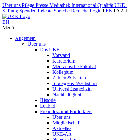
Über uns
Pflege
Presse
Mediathek
International
Qualität
UKE-
Stiftung
Spenden
Leichte Sprache
Bereiche
Login
I
EN
I
A
A
I
EN
Menü
Allgemein
Über uns
Das UKE
Vorstand
Kuratorium
Medizinische Fakultät
Kollegium
Zahlen & Fakten
Strategie & Wachstum
Universitätsmedizin
Nachhaltigkeit
Historie
Leitbild
Freundes- und Förderkreis
Über uns
Mitgliedschaft
Aktuelles
UKE-Art
Newsarchiv