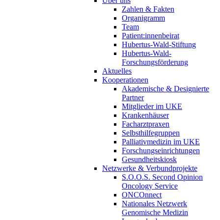
Über uns
Zahlen & Fakten
Organigramm
Team
Patient:innenbeirat
Hubertus-Wald-Stiftung
Hubertus-Wald-
Forschungsförderung
Aktuelles
Kooperationen
Akademische & Designierte
Partner
Mitglieder im UKE
Krankenhäuser
Facharztpraxen
Selbsthilfegruppen
Palliativmedizin im UKE
Forschungseinrichtungen
Gesundheitskiosk
Netzwerke & Verbundprojekte
S.O.O.S. Second Opinion
Oncology Service
ONCOnnect
Nationales Netzwerk
Genomische Medizin