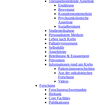
Therapiebegleitende Angebote
Ernährung
Bewegung
Komplementärmedizin
Psychoonkologische
Angebote
Sozialberatung
Studienteilnahme
Personalisierte Medizin
Leben nach Krebs
Palliativversorgung
Selbsthilfe
Angehörige
Beteiligung & Engagement
Prävention
Informationen rund um Krebs
Patient:innengeschichten
Aus der onkologischen
Forschung
Videos
Forschung
Forschungsschwerpunkte
Biobank
Core Facilities
Publikationen