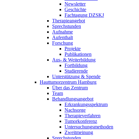
Newsletter
Geschichte
Fachtagung DZSKJ
Therapieangebot
Sprechstunden
Aufnahme
Aufenthalt
Forschung
Projekte
Publikationen
Aus- & Weiterbildung
Fortbildung
Studierende
Unterstützung & Spende
Hauttumorzentrum Hamburg
Über das Zentrum
Team
Behandlungsangebot
Erkrankungsspektrum
Nachsorge
Therapieverfahren
Tumorkonferenz
Untersuchungsmethoden
Zweitmeinung
Sprechstunden