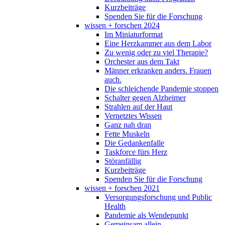
Kurzbeiträge
Spenden Sie für die Forschung
wissen + forschen 2024
Im Miniaturformat
Eine Herzkammer aus dem Labor
Zu wenig oder zu viel Therapie?
Orchester aus dem Takt
Männer erkranken anders. Frauen
auch.
Die schleichende Pandemie stoppen
Schalter gegen Alzheimer
Strahlen auf der Haut
Vernetztes Wissen
Ganz nah dran
Fette Muskeln
Die Gedankenfalle
Taskforce fürs Herz
Störanfällig
Kurzbeiträge
Spenden Sie für die Forschung
wissen + forschen 2021
Versorgungsforschung und Public
Health
Pandemie als Wendepunkt
Gemeinsam allein