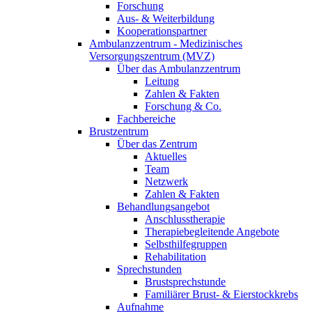
Forschung
Aus- & Weiterbildung
Kooperationspartner
Ambulanzzentrum - Medizinisches
Versorgungszentrum (MVZ)
Über das Ambulanzzentrum
Leitung
Zahlen & Fakten
Forschung & Co.
Fachbereiche
Brustzentrum
Über das Zentrum
Aktuelles
Team
Netzwerk
Zahlen & Fakten
Behandlungsangebot
Anschlusstherapie
Therapiebegleitende Angebote
Selbsthilfegruppen
Rehabilitation
Sprechstunden
Brustsprechstunde
Familiärer Brust- & Eierstockkrebs
Aufnahme