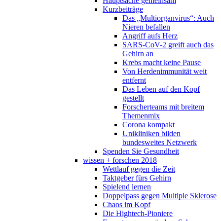
Hauptsache gemeinsam
Kurzbeiträge
Das „Multiorganvirus“: Auch
Nieren befallen
Angriff aufs Herz
SARS-CoV-2 greift auch das
Gehirn an
Krebs macht keine Pause
Von Herdenimmunität weit
entfernt
Das Leben auf den Kopf
gestellt
Forscherteams mit breitem
Themenmix
Corona kompakt
Unikliniken bilden
bundesweites Netzwerk
Spenden Sie Gesundheit
wissen + forschen 2018
Wettlauf gegen die Zeit
Taktgeber fürs Gehirn
Spielend lernen
Doppelpass gegen Multiple Sklerose
Chaos im Kopf
Die Hightech-Pioniere