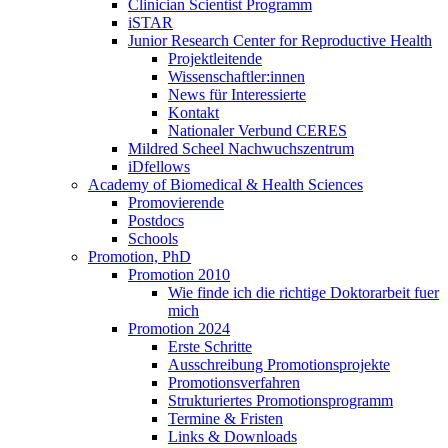
Clinician Scientist Programm
iSTAR
Junior Research Center for Reproductive Health
Projektleitende
Wissenschaftler:innen
News für Interessierte
Kontakt
Nationaler Verbund CERES
Mildred Scheel Nachwuchszentrum
iDfellows
Academy of Biomedical & Health Sciences
Promovierende
Postdocs
Schools
Promotion, PhD
Promotion 2010
Wie finde ich die richtige Doktorarbeit fuer
mich
Promotion 2024
Erste Schritte
Ausschreibung Promotionsprojekte
Promotionsverfahren
Strukturiertes Promotionsprogramm
Termine & Fristen
Links & Downloads