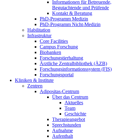
Informationen für Betreuende,
Begutachtende und Prüfende
Kontakt & Beratung
PhD-Programm Medizin
PhD-Programm Nicht-Medizin
Habilitation
Infrastruktur
Core Facilities
Campus Forschung
Biobanken
Forschungstierhaltung
Ärztliche Zentralbibliothek (ÄZB)
Forschungsinformationssystem (FIS)
Forschungsportal
Kliniken & Institute
Zentren
Adipositas-Centrum
Über das Centrum
Aktuelles
Team
Geschichte
Therapieangebot
Sprechstunden
Aufnahme
Aufenthalt