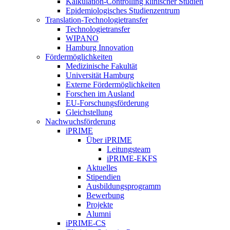
Kalkulation-Controlling klinischer Studien
Epidemiologisches Studienzentrum
Translation-Technologietransfer
Technologietransfer
WIPANO
Hamburg Innovation
Fördermöglichkeiten
Medizinische Fakultät
Universität Hamburg
Externe Fördermöglichkeiten
Forschen im Ausland
EU-Forschungsförderung
Gleichstellung
Nachwuchsförderung
iPRIME
Über iPRIME
Leitungsteam
iPRIME-EKFS
Aktuelles
Stipendien
Ausbildungsprogramm
Bewerbung
Projekte
Alumni
iPRIME-CS