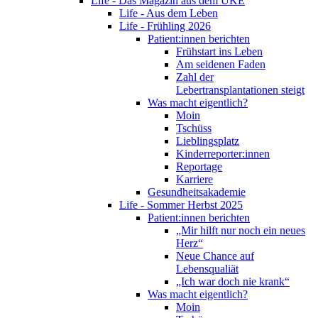
Life - Das Magazin aus dem UKE
Life - Aus dem Leben
Life - Frühling 2026
Patient:innen berichten
Frühstart ins Leben
Am seidenen Faden
Zahl der
Lebertransplantationen steigt
Was macht eigentlich?
Moin
Tschüss
Lieblingsplatz
Kinderreporter:innen
Reportage
Karriere
Gesundheitsakademie
Life - Sommer Herbst 2025
Patient:innen berichten
„Mir hilft nur noch ein neues
Herz“
Neue Chance auf
Lebensqualiät
„Ich war doch nie krank“
Was macht eigentlich?
Moin