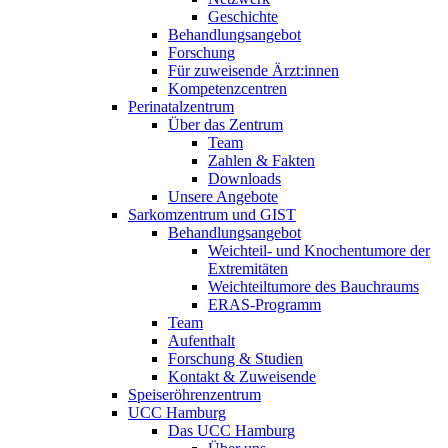
Geschichte
Behandlungsangebot
Forschung
Für zuweisende Ärzt:innen
Kompetenzcentren
Perinatalzentrum
Über das Zentrum
Team
Zahlen & Fakten
Downloads
Unsere Angebote
Sarkomzentrum und GIST
Behandlungsangebot
Weichteil- und Knochentumore der
Extremitäten
Weichteiltumore des Bauchraums
ERAS-Programm
Team
Aufenthalt
Forschung & Studien
Kontakt & Zuweisende
Speiseröhrenzentrum
UCC Hamburg
Das UCC Hamburg