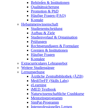
Behörden & Institutionen
Qualitätssicherung
Promotion & PhD
Häufige Fragen (FAQ)
Kontakt
Hebammenwissenschaft
Studienentscheidung
Aufbau & Ziele
Studienverlauf & Organisation
Prüfungen
Rechtsgrundlagen & Formulare
Gremien & Institutionen
Häufige Fragen
Kontakte
Extracurriculares Lehrangebot
Weitere Studiengänge
Lernumgebung
Ärztliche Zentralbibliothek (ÄZB)
MediTreFF (Skills Labs)
eLearning
iMED Textbook
Naturwissenschaftliche Crashkurse
Mentoringprogramm
SimPat-Programm
Interprofessionelles Lernen