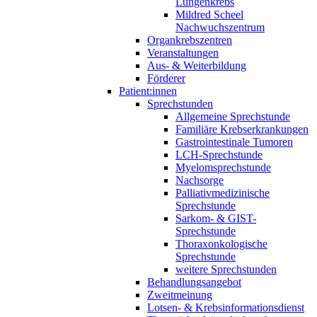
Lungenkrebs
Mildred Scheel
Nachwuchszentrum
Organkrebszentren
Veranstaltungen
Aus- & Weiterbildung
Förderer
Patient:innen
Sprechstunden
Allgemeine Sprechstunde
Familiäre Krebserkrankungen
Gastrointestinale Tumoren
LCH-Sprechstunde
Myelomsprechstunde
Nachsorge
Palliativmedizinische
Sprechstunde
Sarkom- & GIST-
Sprechstunde
Thoraxonkologische
Sprechstunde
weitere Sprechstunden
Behandlungsangebot
Zweitmeinung
Lotsen- & Krebsinformationsdienst