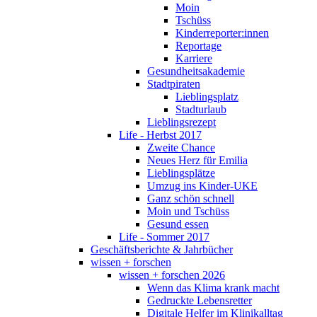
Moin
Tschüss
Kinderreporter:innen
Reportage
Karriere
Gesundheitsakademie
Stadtpiraten
Lieblingsplatz
Stadturlaub
Lieblingsrezept
Life - Herbst 2017
Zweite Chance
Neues Herz für Emilia
Lieblingsplätze
Umzug ins Kinder-UKE
Ganz schön schnell
Moin und Tschüss
Gesund essen
Life - Sommer 2017
Geschäftsberichte & Jahrbücher
wissen + forschen
wissen + forschen 2026
Wenn das Klima krank macht
Gedruckte Lebensretter
Digitale Helfer im Klinikalltag