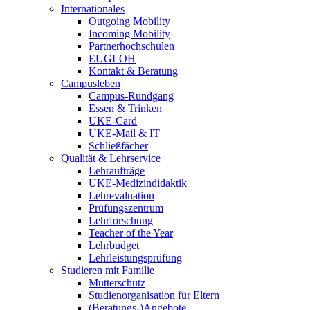
Internationales
Outgoing Mobility
Incoming Mobility
Partnerhochschulen
EUGLOH
Kontakt & Beratung
Campusleben
Campus-Rundgang
Essen & Trinken
UKE-Card
UKE-Mail & IT
Schließfächer
Qualität & Lehrservice
Lehraufträge
UKE-Medizindidaktik
Lehrevaluation
Prüfungszentrum
Lehrforschung
Teacher of the Year
Lehrbudget
Lehrleistungsprüfung
Studieren mit Familie
Mutterschutz
Studienorganisation für Eltern
(Beratungs-)Angebote