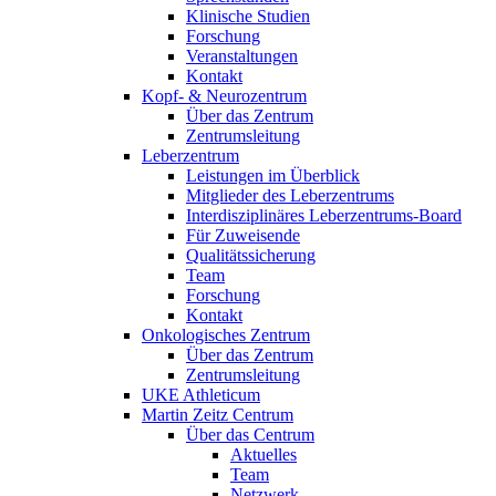
Klinische Studien
Forschung
Veranstaltungen
Kontakt
Kopf- & Neurozentrum
Über das Zentrum
Zentrumsleitung
Leberzentrum
Leistungen im Überblick
Mitglieder des Leberzentrums
Interdisziplinäres Leberzentrums-Board
Für Zuweisende
Qualitätssicherung
Team
Forschung
Kontakt
Onkologisches Zentrum
Über das Zentrum
Zentrumsleitung
UKE Athleticum
Martin Zeitz Centrum
Über das Centrum
Aktuelles
Team
Netzwerk