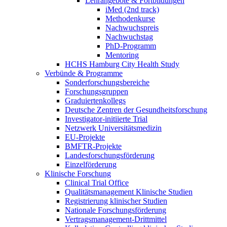
Lehrangebote & Fortbildungen
iMed (2nd track)
Methodenkurse
Nachwuchspreis
Nachwuchstag
PhD-Programm
Mentoring
HCHS Hamburg City Health Study
Verbünde & Programme
Sonderforschungsbereiche
Forschungsgruppen
Graduiertenkollegs
Deutsche Zentren der Gesundheitsforschung
Investigator-initiierte Trial
Netzwerk Universitätsmedizin
EU-Projekte
BMFTR-Projekte
Landesforschungsförderung
Einzelförderung
Klinische Forschung
Clinical Trial Office
Qualitätsmanagement Klinische Studien
Registrierung klinischer Studien
Nationale Forschungsförderung
Vertragsmanagement-Drittmittel