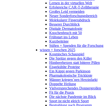
Lernen in der virtuellen Welt
Erfolgreiche CAR-T-Zelltherapie
Großes Leid vermeiden
Neuer Sonderforschungsbereich
Molekularer Fingerabdruck
Besserer Durchblick
Digitale Dermatologie
Knochenbruch mit 50
Frühstart ins Leben
Kurzbeiträge
Stiften + Spenden für die Forschung
wissen + forschen 2025
Kosmisches Schauspiel
Die Spritze gegen den Killer
Himbeerherzen statt bitterer Pillen
Eisgekühlte Proteine
Ein Käppi gegen Parkinson
Pharmakologische Trickkiste
Männer kriegen´nen Herzinfarkt
Doppelte Heilung
Vielversprechendes Donnergrollen
Fit für die Praxis
Die nächste Pandemie im Blick
Sport ist nicht gleich Sport
Bestrahlung nach Programm