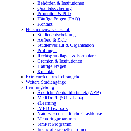
Behörden & Institutionen
Qualitätssicherung
Promotion & PhD
Häufige Fragen (FAQ)
Kontakt
Hebammenwissenschaft
Studienentscheidung
Aufbau & Ziele
Studienverlauf & Organisation
Prüfungen
Rechtsgrundlagen & Formulare
Gremien & Institutionen
Häufige Fragen
Kontakte
Extracurriculares Lehrangebot
Weitere Studiengänge
Lernumgebung
Ärztliche Zentralbibliothek (ÄZB)
MediTreFF (Skills Labs)
eLearning
iMED Textbook
Naturwissenschaftliche Crashkurse
Mentoringprogramm
SimPat-Programm
Interprofessionelles Lernen