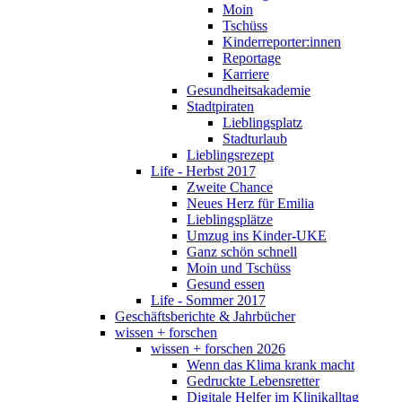
Moin
Tschüss
Kinderreporter:innen
Reportage
Karriere
Gesundheitsakademie
Stadtpiraten
Lieblingsplatz
Stadturlaub
Lieblingsrezept
Life - Herbst 2017
Zweite Chance
Neues Herz für Emilia
Lieblingsplätze
Umzug ins Kinder-UKE
Ganz schön schnell
Moin und Tschüss
Gesund essen
Life - Sommer 2017
Geschäftsberichte & Jahrbücher
wissen + forschen
wissen + forschen 2026
Wenn das Klima krank macht
Gedruckte Lebensretter
Digitale Helfer im Klinikalltag