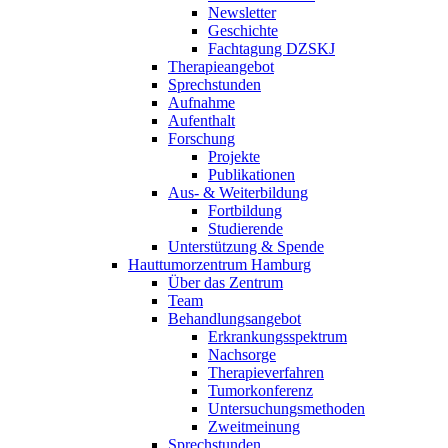
Newsletter
Geschichte
Fachtagung DZSKJ
Therapieangebot
Sprechstunden
Aufnahme
Aufenthalt
Forschung
Projekte
Publikationen
Aus- & Weiterbildung
Fortbildung
Studierende
Unterstützung & Spende
Hauttumorzentrum Hamburg
Über das Zentrum
Team
Behandlungsangebot
Erkrankungsspektrum
Nachsorge
Therapieverfahren
Tumorkonferenz
Untersuchungsmethoden
Zweitmeinung
Sprechstunden