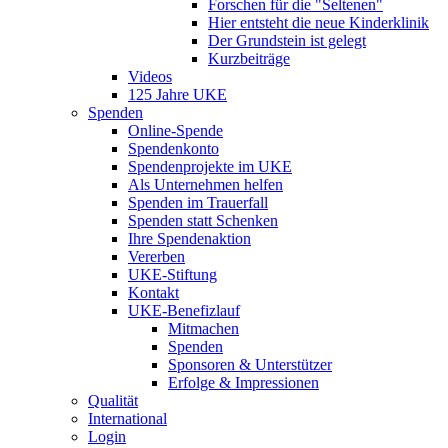
Forschen für die "Seltenen"
Hier entsteht die neue Kinderklinik
Der Grundstein ist gelegt
Kurzbeiträge
Videos
125 Jahre UKE
Spenden
Online-Spende
Spendenkonto
Spendenprojekte im UKE
Als Unternehmen helfen
Spenden im Trauerfall
Spenden statt Schenken
Ihre Spendenaktion
Vererben
UKE-Stiftung
Kontakt
UKE-Benefizlauf
Mitmachen
Spenden
Sponsoren & Unterstützer
Erfolge & Impressionen
Qualität
International
Login