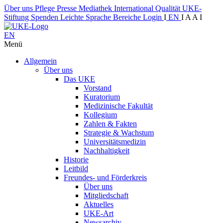
Über uns
Pflege
Presse
Mediathek
International
Qualität
UKE-
Stiftung
Spenden
Leichte Sprache
Bereiche
Login
I
EN
I
A
A
I
EN
Menü
Allgemein
Über uns
Das UKE
Vorstand
Kuratorium
Medizinische Fakultät
Kollegium
Zahlen & Fakten
Strategie & Wachstum
Universitätsmedizin
Nachhaltigkeit
Historie
Leitbild
Freundes- und Förderkreis
Über uns
Mitgliedschaft
Aktuelles
UKE-Art
Newsarchiv