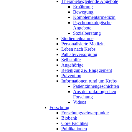
Therapiebegleitende Angebote
Ernährung
Bewegung
Komplementärmedizin
Psychoonkologische
Angebote
Sozialberatung
Studienteilnahme
Personalisierte Medizin
Leben nach Krebs
Palliativversorgung
Selbsthilfe
Angehörige
Beteiligung & Engagement
Prävention
Informationen rund um Krebs
Patient:innengeschichten
Aus der onkologischen
Forschung
Videos
Forschung
Forschungsschwerpunkte
Biobank
Core Facilities
Publikationen