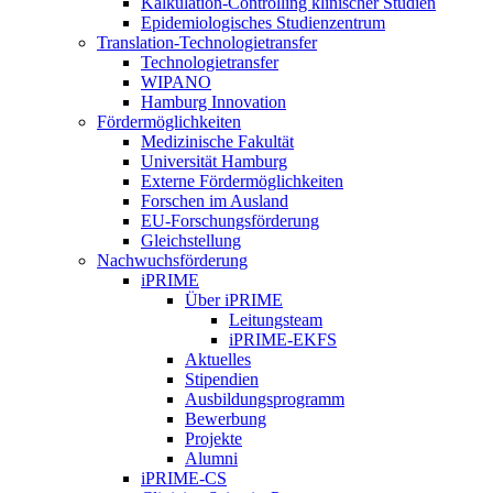
Kalkulation-Controlling klinischer Studien
Epidemiologisches Studienzentrum
Translation-Technologietransfer
Technologietransfer
WIPANO
Hamburg Innovation
Fördermöglichkeiten
Medizinische Fakultät
Universität Hamburg
Externe Fördermöglichkeiten
Forschen im Ausland
EU-Forschungsförderung
Gleichstellung
Nachwuchsförderung
iPRIME
Über iPRIME
Leitungsteam
iPRIME-EKFS
Aktuelles
Stipendien
Ausbildungsprogramm
Bewerbung
Projekte
Alumni
iPRIME-CS