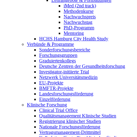
Lehrangebote & Fortbildungen
iMed (2nd track)
Methodenkurse
Nachwuchspreis
Nachwuchstag
PhD-Programm
Mentoring
HCHS Hamburg City Health Study
Verbünde & Programme
Sonderforschungsbereiche
Forschungsgruppen
Graduiertenkollegs
Deutsche Zentren der Gesundheitsforschung
Investigator-initiierte Trial
Netzwerk Universitätsmedizin
EU-Projekte
BMFTR-Projekte
Landesforschungsförderung
Einzelförderung
Klinische Forschung
Clinical Trial Office
Qualitätsmanagement Klinische Studien
Registrierung klinischer Studien
Nationale Forschungsförderung
Vertragsmanagement-Drittmittel