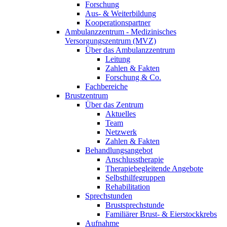
Forschung
Aus- & Weiterbildung
Kooperationspartner
Ambulanzzentrum - Medizinisches
Versorgungszentrum (MVZ)
Über das Ambulanzzentrum
Leitung
Zahlen & Fakten
Forschung & Co.
Fachbereiche
Brustzentrum
Über das Zentrum
Aktuelles
Team
Netzwerk
Zahlen & Fakten
Behandlungsangebot
Anschlusstherapie
Therapiebegleitende Angebote
Selbsthilfegruppen
Rehabilitation
Sprechstunden
Brustsprechstunde
Familiärer Brust- & Eierstockkrebs
Aufnahme