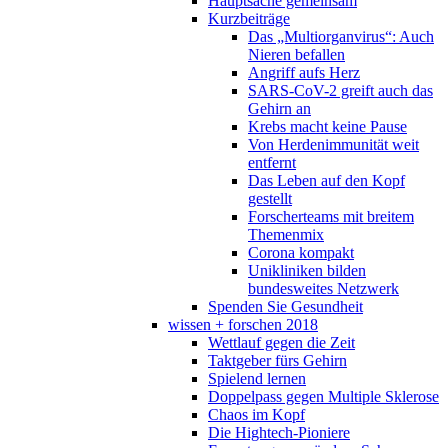
Hauptsache gemeinsam
Kurzbeiträge
Das „Multiorganvirus“: Auch
Nieren befallen
Angriff aufs Herz
SARS-CoV-2 greift auch das
Gehirn an
Krebs macht keine Pause
Von Herdenimmunität weit
entfernt
Das Leben auf den Kopf
gestellt
Forscherteams mit breitem
Themenmix
Corona kompakt
Unikliniken bilden
bundesweites Netzwerk
Spenden Sie Gesundheit
wissen + forschen 2018
Wettlauf gegen die Zeit
Taktgeber fürs Gehirn
Spielend lernen
Doppelpass gegen Multiple Sklerose
Chaos im Kopf
Die Hightech-Pioniere