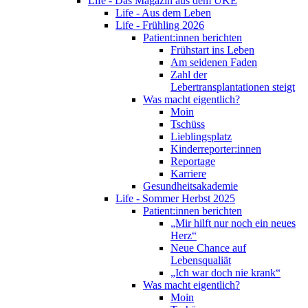
Life - Das Magazin aus dem UKE
Life - Aus dem Leben
Life - Frühling 2026
Patient:innen berichten
Frühstart ins Leben
Am seidenen Faden
Zahl der
Lebertransplantationen steigt
Was macht eigentlich?
Moin
Tschüss
Lieblingsplatz
Kinderreporter:innen
Reportage
Karriere
Gesundheitsakademie
Life - Sommer Herbst 2025
Patient:innen berichten
„Mir hilft nur noch ein neues
Herz“
Neue Chance auf
Lebensqualiät
„Ich war doch nie krank“
Was macht eigentlich?
Moin