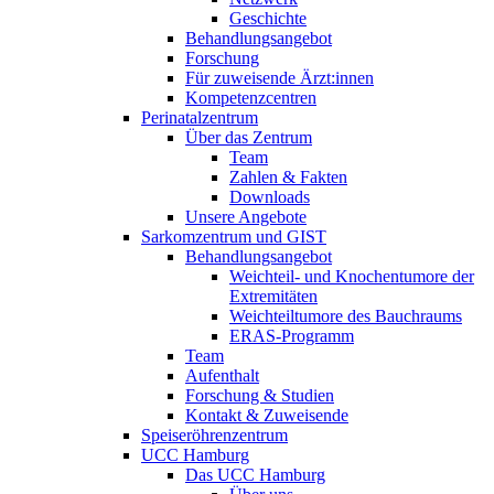
Geschichte
Behandlungsangebot
Forschung
Für zuweisende Ärzt:innen
Kompetenzcentren
Perinatalzentrum
Über das Zentrum
Team
Zahlen & Fakten
Downloads
Unsere Angebote
Sarkomzentrum und GIST
Behandlungsangebot
Weichteil- und Knochentumore der
Extremitäten
Weichteiltumore des Bauchraums
ERAS-Programm
Team
Aufenthalt
Forschung & Studien
Kontakt & Zuweisende
Speiseröhrenzentrum
UCC Hamburg
Das UCC Hamburg