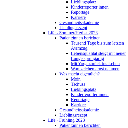
Lieblingsplatz
Kinderreporter:innen
Reportage
Karriere
Gesundheitsakademie
Lieblingsrezept
Life - Sommer/Herbst 2023
Patient:innen berichten
Tausend Tage bis zum letzten
Atemzug
Lebensqualität steigt mit neuer
Lunge sprungartig
Mit Yoga zurück ins Leben
Warnzeichen ernst nehmen
Was macht eigentlich?
Moin
Tschüss
Lieblingsplatz
Kinderreporter:innen
Reportage
Karriere
Gesundheitsakademie
Lieblingsrezept
Life - Frühling 2023
Patient:innen berichten