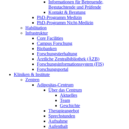
Informationen für Betreuende,
Begutachtende und Prüfende
Kontakt & Beratung
PhD-Programm Medizin
PhD-Programm Nicht-Medizin
Habilitation
Infrastruktur
Core Facilities
Campus Forschung
Biobanken
Forschungstierhaltung
Ärztliche Zentralbibliothek (ÄZB)
Forschungsinformationssystem (FIS)
Forschungsportal
Kliniken & Institute
Zentren
Adipositas-Centrum
Über das Centrum
Aktuelles
Team
Geschichte
Therapieangebot
Sprechstunden
Aufnahme
Aufenthalt