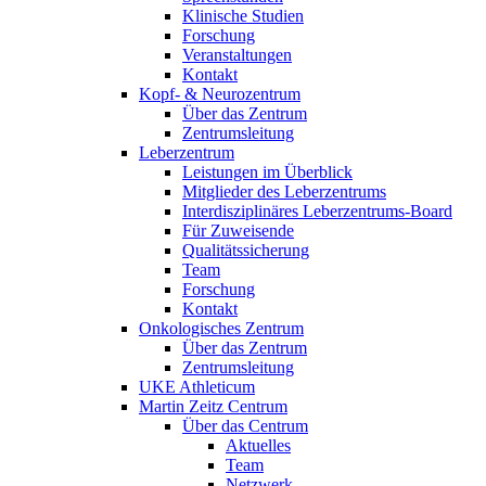
Klinische Studien
Forschung
Veranstaltungen
Kontakt
Kopf- & Neurozentrum
Über das Zentrum
Zentrumsleitung
Leberzentrum
Leistungen im Überblick
Mitglieder des Leberzentrums
Interdisziplinäres Leberzentrums-Board
Für Zuweisende
Qualitätssicherung
Team
Forschung
Kontakt
Onkologisches Zentrum
Über das Zentrum
Zentrumsleitung
UKE Athleticum
Martin Zeitz Centrum
Über das Centrum
Aktuelles
Team
Netzwerk