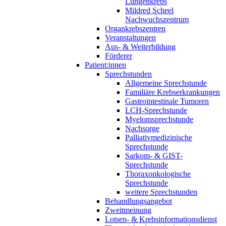
Lungenkrebs
Mildred Scheel
Nachwuchszentrum
Organkrebszentren
Veranstaltungen
Aus- & Weiterbildung
Förderer
Patient:innen
Sprechstunden
Allgemeine Sprechstunde
Familiäre Krebserkrankungen
Gastrointestinale Tumoren
LCH-Sprechstunde
Myelomsprechstunde
Nachsorge
Palliativmedizinische
Sprechstunde
Sarkom- & GIST-
Sprechstunde
Thoraxonkologische
Sprechstunde
weitere Sprechstunden
Behandlungsangebot
Zweitmeinung
Lotsen- & Krebsinformationsdienst