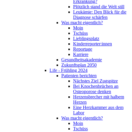
Erkrankung?
Plötzlich stand die Welt still
Leukämie: Den Blick für die
Diagnose schärfen
Was macht eigentlich?
Moin
Tschüss
Lieblingsplatz
Kinderreporter:innen
Reportage
Karriere
Gesundheitsakademie
Zukunftsplan 2050
Life - Frühling 2024
Patienten berichten
Nächstes Ziel Zugspitze
Bei Knochenbrüchen an
Osteoporose denken
Herzensbrecher mit halbem
Herzen
Eine Herzkammer aus dem
Labor
Was macht eigentlich?
Moin
Tschüss