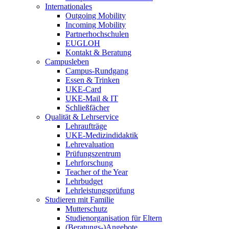
Internationales
Outgoing Mobility
Incoming Mobility
Partnerhochschulen
EUGLOH
Kontakt & Beratung
Campusleben
Campus-Rundgang
Essen & Trinken
UKE-Card
UKE-Mail & IT
Schließfächer
Qualität & Lehrservice
Lehraufträge
UKE-Medizindidaktik
Lehrevaluation
Prüfungszentrum
Lehrforschung
Teacher of the Year
Lehrbudget
Lehrleistungsprüfung
Studieren mit Familie
Mutterschutz
Studienorganisation für Eltern
(Beratungs-)Angebote