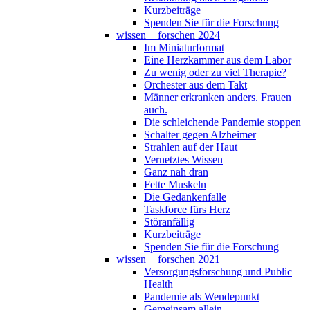
Kurzbeiträge
Spenden Sie für die Forschung
wissen + forschen 2024
Im Miniaturformat
Eine Herzkammer aus dem Labor
Zu wenig oder zu viel Therapie?
Orchester aus dem Takt
Männer erkranken anders. Frauen
auch.
Die schleichende Pandemie stoppen
Schalter gegen Alzheimer
Strahlen auf der Haut
Vernetztes Wissen
Ganz nah dran
Fette Muskeln
Die Gedankenfalle
Taskforce fürs Herz
Störanfällig
Kurzbeiträge
Spenden Sie für die Forschung
wissen + forschen 2021
Versorgungsforschung und Public
Health
Pandemie als Wendepunkt
Gemeinsam allein