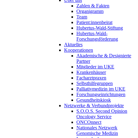
Über uns
Zahlen & Fakten
Organigramm
Team
Patient:innenbeirat
Hubertus-Wald-Stiftung
Hubertus-Wald-
Forschungsförderung
Aktuelles
Kooperationen
Akademische & Designierte
Partner
Mitglieder im UKE
Krankenhäuser
Facharztpraxen
Selbsthilfegruppen
Palliativmedizin im UKE
Forschungseinrichtungen
Gesundheitskiosk
Netzwerke & Verbundprojekte
S.O.O.S. Second Opinion
Oncology Service
ONCOnnect
Nationales Netzwerk
Genomische Medizin