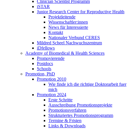
Clinician Scientist Programm
iSTAR
Junior Research Center for Reproductive Health
Projektleitende
Wissenschaftler:innen
News für Interessierte
Kontakt
Nationaler Verbund CERES
Mildred Scheel Nachwuchszentrum
iDfellows
Academy of Biomedical & Health Sciences
Promovierende
Postdocs
Schools
Promotion, PhD
Promotion 2010
Wie finde ich die richtige Doktorarbeit fuer
mich
Promotion 2024
Erste Schritte
Ausschreibung Promotionsprojekte
Promotionsverfahren
Strukturiertes Promotionsprogramm
Termine & Fristen
Links & Downloads