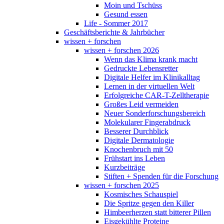
Moin und Tschüss
Gesund essen
Life - Sommer 2017
Geschäftsberichte & Jahrbücher
wissen + forschen
wissen + forschen 2026
Wenn das Klima krank macht
Gedruckte Lebensretter
Digitale Helfer im Klinikalltag
Lernen in der virtuellen Welt
Erfolgreiche CAR-T-Zelltherapie
Großes Leid vermeiden
Neuer Sonderforschungsbereich
Molekularer Fingerabdruck
Besserer Durchblick
Digitale Dermatologie
Knochenbruch mit 50
Frühstart ins Leben
Kurzbeiträge
Stiften + Spenden für die Forschung
wissen + forschen 2025
Kosmisches Schauspiel
Die Spritze gegen den Killer
Himbeerherzen statt bitterer Pillen
Eisgekühlte Proteine