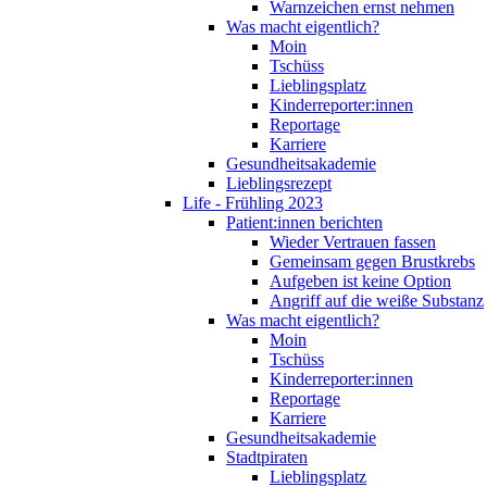
Warnzeichen ernst nehmen
Was macht eigentlich?
Moin
Tschüss
Lieblingsplatz
Kinderreporter:innen
Reportage
Karriere
Gesundheitsakademie
Lieblingsrezept
Life - Frühling 2023
Patient:innen berichten
Wieder Vertrauen fassen
Gemeinsam gegen Brustkrebs
Aufgeben ist keine Option
Angriff auf die weiße Substanz
Was macht eigentlich?
Moin
Tschüss
Kinderreporter:innen
Reportage
Karriere
Gesundheitsakademie
Stadtpiraten
Lieblingsplatz