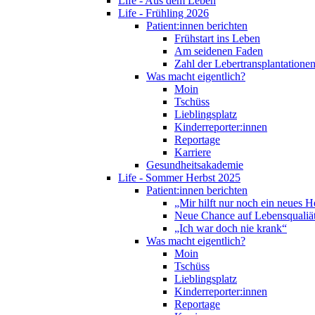
Life - Aus dem Leben
Life - Frühling 2026
Patient:innen berichten
Frühstart ins Leben
Am seidenen Faden
Zahl der Lebertransplantationen
Was macht eigentlich?
Moin
Tschüss
Lieblingsplatz
Kinderreporter:innen
Reportage
Karriere
Gesundheitsakademie
Life - Sommer Herbst 2025
Patient:innen berichten
„Mir hilft nur noch ein neues H
Neue Chance auf Lebensqualiä
„Ich war doch nie krank“
Was macht eigentlich?
Moin
Tschüss
Lieblingsplatz
Kinderreporter:innen
Reportage