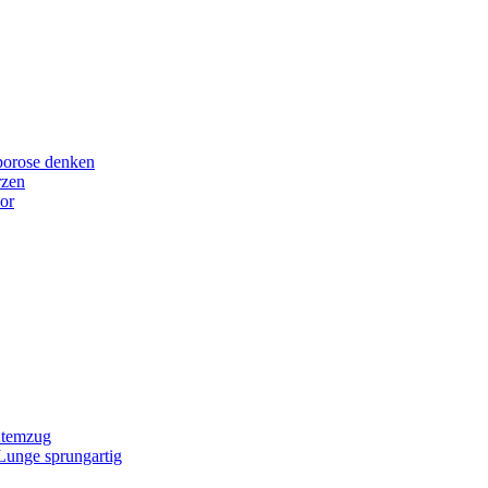
porose denken
rzen
or
Atemzug
 Lunge sprungartig