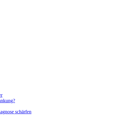
er
rankung?
iagnose schärfen