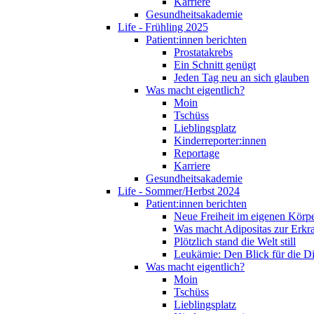
Karriere
Gesundheitsakademie
Life - Frühling 2025
Patient:innen berichten
Prostatakrebs
Ein Schnitt genügt
Jeden Tag neu an sich glauben
Was macht eigentlich?
Moin
Tschüss
Lieblingsplatz
Kinderreporter:innen
Reportage
Karriere
Gesundheitsakademie
Life - Sommer/Herbst 2024
Patient:innen berichten
Neue Freiheit im eigenen Körp
Was macht Adipositas zur Erk
Plötzlich stand die Welt still
Leukämie: Den Blick für die D
Was macht eigentlich?
Moin
Tschüss
Lieblingsplatz