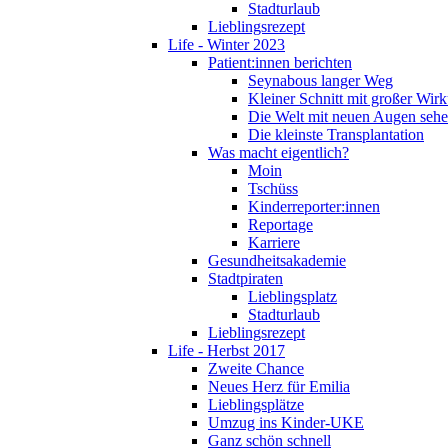
Stadturlaub
Lieblingsrezept
Life - Winter 2023
Patient:innen berichten
Seynabous langer Weg
Kleiner Schnitt mit großer Wir
Die Welt mit neuen Augen seh
Die kleinste Transplantation
Was macht eigentlich?
Moin
Tschüss
Kinderreporter:innen
Reportage
Karriere
Gesundheitsakademie
Stadtpiraten
Lieblingsplatz
Stadturlaub
Lieblingsrezept
Life - Herbst 2017
Zweite Chance
Neues Herz für Emilia
Lieblingsplätze
Umzug ins Kinder-UKE
Ganz schön schnell