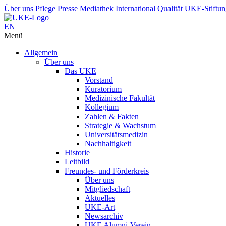
Über uns
Pflege
Presse
Mediathek
International
Qualität
UKE-Stiftu
EN
Menü
Allgemein
Über uns
Das UKE
Vorstand
Kuratorium
Medizinische Fakultät
Kollegium
Zahlen & Fakten
Strategie & Wachstum
Universitätsmedizin
Nachhaltigkeit
Historie
Leitbild
Freundes- und Förderkreis
Über uns
Mitgliedschaft
Aktuelles
UKE-Art
Newsarchiv
UKE Alumni-Verein