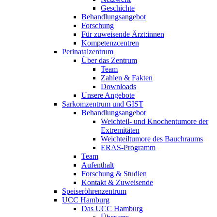
Geschichte
Behandlungsangebot
Forschung
Für zuweisende Ärzt:innen
Kompetenzcentren
Perinatalzentrum
Über das Zentrum
Team
Zahlen & Fakten
Downloads
Unsere Angebote
Sarkomzentrum und GIST
Behandlungsangebot
Weichteil- und Knochentumore der
Extremitäten
Weichteiltumore des Bauchraums
ERAS-Programm
Team
Aufenthalt
Forschung & Studien
Kontakt & Zuweisende
Speiseröhrenzentrum
UCC Hamburg
Das UCC Hamburg