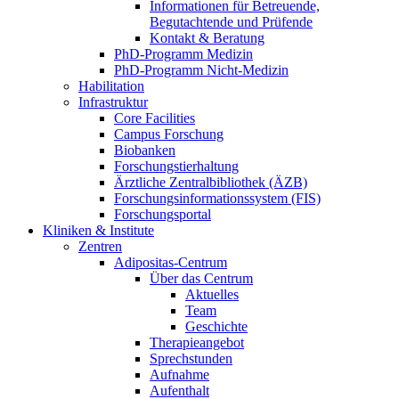
Informationen für Betreuende,
Begutachtende und Prüfende
Kontakt & Beratung
PhD-Programm Medizin
PhD-Programm Nicht-Medizin
Habilitation
Infrastruktur
Core Facilities
Campus Forschung
Biobanken
Forschungstierhaltung
Ärztliche Zentralbibliothek (ÄZB)
Forschungsinformationssystem (FIS)
Forschungsportal
Kliniken & Institute
Zentren
Adipositas-Centrum
Über das Centrum
Aktuelles
Team
Geschichte
Therapieangebot
Sprechstunden
Aufnahme
Aufenthalt