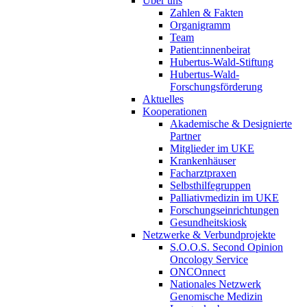
Über uns
Zahlen & Fakten
Organigramm
Team
Patient:innenbeirat
Hubertus-Wald-Stiftung
Hubertus-Wald-
Forschungsförderung
Aktuelles
Kooperationen
Akademische & Designierte
Partner
Mitglieder im UKE
Krankenhäuser
Facharztpraxen
Selbsthilfegruppen
Palliativmedizin im UKE
Forschungseinrichtungen
Gesundheitskiosk
Netzwerke & Verbundprojekte
S.O.O.S. Second Opinion
Oncology Service
ONCOnnect
Nationales Netzwerk
Genomische Medizin