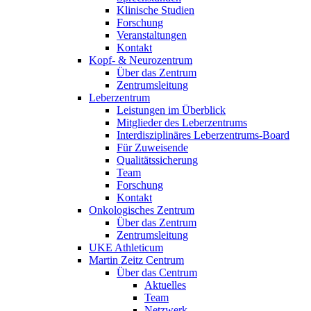
Klinische Studien
Forschung
Veranstaltungen
Kontakt
Kopf- & Neurozentrum
Über das Zentrum
Zentrumsleitung
Leberzentrum
Leistungen im Überblick
Mitglieder des Leberzentrums
Interdisziplinäres Leberzentrums-Board
Für Zuweisende
Qualitätssicherung
Team
Forschung
Kontakt
Onkologisches Zentrum
Über das Zentrum
Zentrumsleitung
UKE Athleticum
Martin Zeitz Centrum
Über das Centrum
Aktuelles
Team
Netzwerk