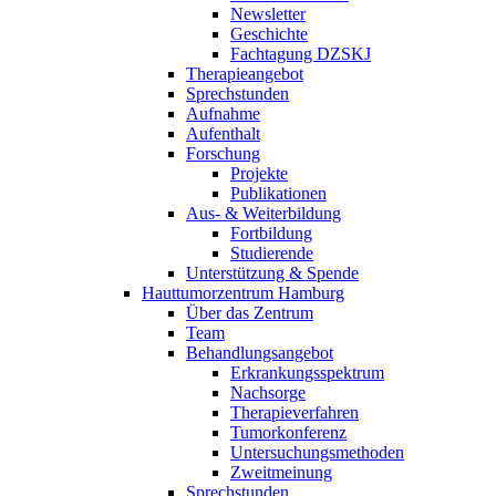
Newsletter
Geschichte
Fachtagung DZSKJ
Therapieangebot
Sprechstunden
Aufnahme
Aufenthalt
Forschung
Projekte
Publikationen
Aus- & Weiterbildung
Fortbildung
Studierende
Unterstützung & Spende
Hauttumorzentrum Hamburg
Über das Zentrum
Team
Behandlungsangebot
Erkrankungsspektrum
Nachsorge
Therapieverfahren
Tumorkonferenz
Untersuchungsmethoden
Zweitmeinung
Sprechstunden