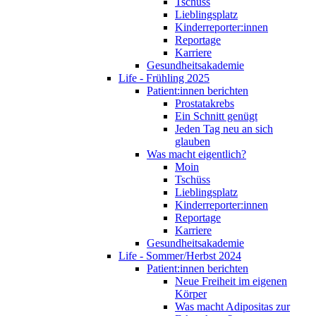
Tschüss
Lieblingsplatz
Kinderreporter:innen
Reportage
Karriere
Gesundheitsakademie
Life - Frühling 2025
Patient:innen berichten
Prostatakrebs
Ein Schnitt genügt
Jeden Tag neu an sich
glauben
Was macht eigentlich?
Moin
Tschüss
Lieblingsplatz
Kinderreporter:innen
Reportage
Karriere
Gesundheitsakademie
Life - Sommer/Herbst 2024
Patient:innen berichten
Neue Freiheit im eigenen
Körper
Was macht Adipositas zur