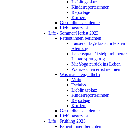
Lieblingsplatz
Kinderreporter:innen
Reportage
Karriere
Gesundheitsakademie
Lieblingsrezept
Life - Sommer/Herbst 2023
Patient:innen berichten
Tausend Tage bis zum letzten
Atemzug
Lebensqualität steigt mit neuer
Lunge sprungartig
Mit Yoga zurück ins Leben
Warnzeichen ernst nehmen
Was macht eigentlich?
Moin
Tschüss
Lieblingsplatz
Kinderreporter:innen
Reportage
Karriere
Gesundheitsakademie
Lieblingsrezept
Life - Frühling 2023
Patient:innen berichten