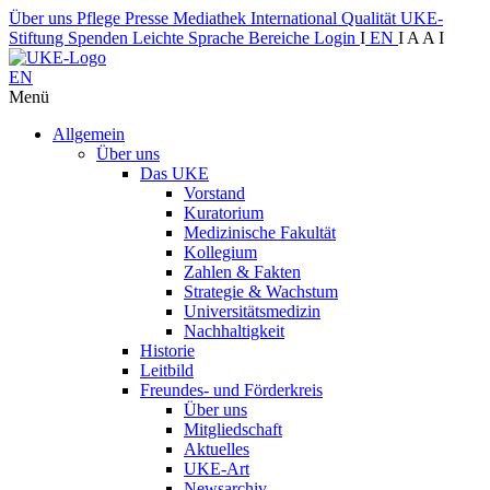
Über uns
Pflege
Presse
Mediathek
International
Qualität
UKE-
Stiftung
Spenden
Leichte Sprache
Bereiche
Login
I
EN
I
A
A
I
EN
Menü
Allgemein
Über uns
Das UKE
Vorstand
Kuratorium
Medizinische Fakultät
Kollegium
Zahlen & Fakten
Strategie & Wachstum
Universitätsmedizin
Nachhaltigkeit
Historie
Leitbild
Freundes- und Förderkreis
Über uns
Mitgliedschaft
Aktuelles
UKE-Art
Newsarchiv