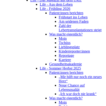
Life - Das Magazin aus dem UKE
Life - Aus dem Leben
Life - Frühling 2026
Patient:innen berichten
Frühstart ins Leben
Am seidenen Faden
Zahl der
Lebertransplantationen steigt
Was macht eigentlich?
Moin
Tschüss
Lieblingsplatz
Kinderreporter:innen
Reportage
Karriere
Gesundheitsakademie
Life - Sommer Herbst 2025
Patient:innen berichten
„Mir hilft nur noch ein neues
Herz“
Neue Chance auf
Lebensqualiät
„Ich war doch nie krank“
Was macht eigentlich?
Moin