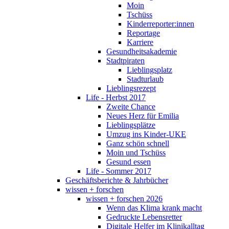
Moin
Tschüss
Kinderreporter:innen
Reportage
Karriere
Gesundheitsakademie
Stadtpiraten
Lieblingsplatz
Stadturlaub
Lieblingsrezept
Life - Herbst 2017
Zweite Chance
Neues Herz für Emilia
Lieblingsplätze
Umzug ins Kinder-UKE
Ganz schön schnell
Moin und Tschüss
Gesund essen
Life - Sommer 2017
Geschäftsberichte & Jahrbücher
wissen + forschen
wissen + forschen 2026
Wenn das Klima krank macht
Gedruckte Lebensretter
Digitale Helfer im Klinikalltag