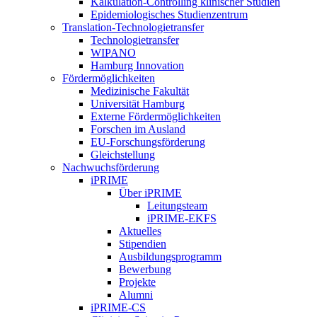
Kalkulation-Controlling klinischer Studien
Epidemiologisches Studienzentrum
Translation-Technologietransfer
Technologietransfer
WIPANO
Hamburg Innovation
Fördermöglichkeiten
Medizinische Fakultät
Universität Hamburg
Externe Fördermöglichkeiten
Forschen im Ausland
EU-Forschungsförderung
Gleichstellung
Nachwuchsförderung
iPRIME
Über iPRIME
Leitungsteam
iPRIME-EKFS
Aktuelles
Stipendien
Ausbildungsprogramm
Bewerbung
Projekte
Alumni
iPRIME-CS