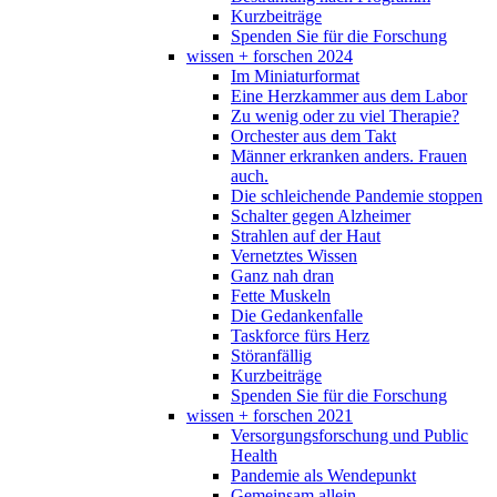
Kurzbeiträge
Spenden Sie für die Forschung
wissen + forschen 2024
Im Miniaturformat
Eine Herzkammer aus dem Labor
Zu wenig oder zu viel Therapie?
Orchester aus dem Takt
Männer erkranken anders. Frauen
auch.
Die schleichende Pandemie stoppen
Schalter gegen Alzheimer
Strahlen auf der Haut
Vernetztes Wissen
Ganz nah dran
Fette Muskeln
Die Gedankenfalle
Taskforce fürs Herz
Störanfällig
Kurzbeiträge
Spenden Sie für die Forschung
wissen + forschen 2021
Versorgungsforschung und Public
Health
Pandemie als Wendepunkt
Gemeinsam allein