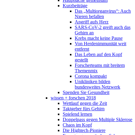
Hauptsache gemeinsam
Kurzbeiträge
Das „Multiorganvirus“: Auch
Nieren befallen
Angriff aufs Herz
SARS-CoV-2 greift auch das
Gehirn an
Krebs macht keine Pause
Von Herdenimmunität weit
entfernt
Das Leben auf den Kopf
gestellt
Forscherteams mit breitem
Themenmix
Corona kompakt
Unikliniken bilden
bundesweites Netzwerk
Spenden Sie Gesundheit
wissen + forschen 2018
Wettlauf gegen die Zeit
Taktgeber fürs Gehirn
Spielend lernen
Doppelpass gegen Multiple Sklerose
Chaos im Kopf
Die Hightech-Pioniere