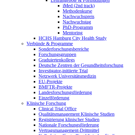
Lehrangebote & Fortbildungen
iMed (2nd track)
Methodenkurse
Nachwuchspreis
Nachwuchstag
PhD-Programm
Mentoring
HCHS Hamburg City Health Study
Verbünde & Programme
Sonderforschungsbereiche
Forschungsgruppen
Graduiertenkollegs
Deutsche Zentren der Gesundheitsforschung
Investigator-initiierte Trial
Netzwerk Universitätsmedizin
EU-Projekte
BMFTR-Projekte
Landesforschungsförderung
Einzelförderung
Klinische Forschung
Clinical Trial Office
Qualitätsmanagement Klinische Studien
Registrierung klinischer Studien
Nationale Forschungsförderung
Vertragsmanagement-Drittmittel