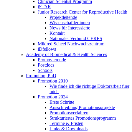
Clinician Scientist Programm
iSTAR
Junior Research Center for Reproductive Health
Projektleitende
Wissenschaftler:innen
News für Interessierte
Kontakt
Nationaler Verbund CERES
Mildred Scheel Nachwuchszentrum
iDfellows
Academy of Biomedical & Health Sciences
Promovierende
Postdocs
Schools
Promotion, PhD
Promotion 2010
Wie finde ich die richtige Doktorarbeit fuer
mich
Promotion 2024
Erste Schritte
Ausschreibung Promotionsprojekte
Promotionsverfahren
Strukturiertes Promotionsprogramm
Termine & Fristen
Links & Downloads