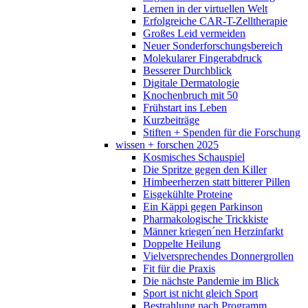
Lernen in der virtuellen Welt
Erfolgreiche CAR-T-Zelltherapie
Großes Leid vermeiden
Neuer Sonderforschungsbereich
Molekularer Fingerabdruck
Besserer Durchblick
Digitale Dermatologie
Knochenbruch mit 50
Frühstart ins Leben
Kurzbeiträge
Stiften + Spenden für die Forschung
wissen + forschen 2025
Kosmisches Schauspiel
Die Spritze gegen den Killer
Himbeerherzen statt bitterer Pillen
Eisgekühlte Proteine
Ein Käppi gegen Parkinson
Pharmakologische Trickkiste
Männer kriegen´nen Herzinfarkt
Doppelte Heilung
Vielversprechendes Donnergrollen
Fit für die Praxis
Die nächste Pandemie im Blick
Sport ist nicht gleich Sport
Bestrahlung nach Programm