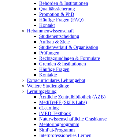
Behörden & Institutionen
Qualitätssicherung
Promotion & PhD
Häufige Fragen (FAQ)
Kontakt
Hebammenwissenschaft
Studienentscheidung
Aufbau & Ziele
Studienverlauf & Organisation
Prüfungen
Rechtsgrundlagen & Formulare
Gremien & Institutionen
Häufige Fragen
Kontakte
Extracurriculares Lehrangebot
Weitere Studiengänge
Lernumgebung
Ärztliche Zentralbibliothek (ÄZB)
MediTreFF (Skills Labs)
eLearning
iMED Textbook
Naturwissenschaftliche Crashkurse
Mentoringprogramm
SimPat-Programm
Interprofessionelles Lernen