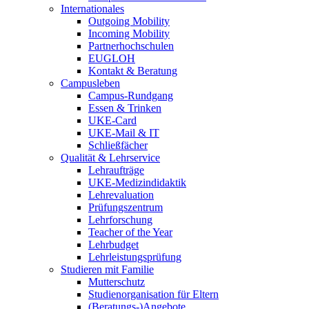
Internationales
Outgoing Mobility
Incoming Mobility
Partnerhochschulen
EUGLOH
Kontakt & Beratung
Campusleben
Campus-Rundgang
Essen & Trinken
UKE-Card
UKE-Mail & IT
Schließfächer
Qualität & Lehrservice
Lehraufträge
UKE-Medizindidaktik
Lehrevaluation
Prüfungszentrum
Lehrforschung
Teacher of the Year
Lehrbudget
Lehrleistungsprüfung
Studieren mit Familie
Mutterschutz
Studienorganisation für Eltern
(Beratungs-)Angebote