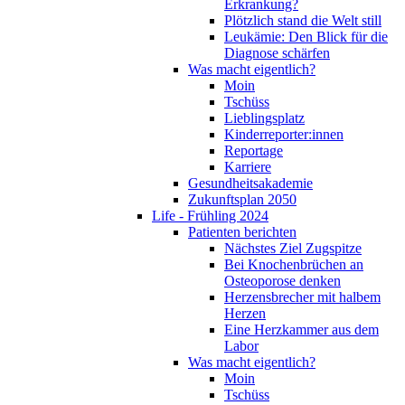
Erkrankung?
Plötzlich stand die Welt still
Leukämie: Den Blick für die
Diagnose schärfen
Was macht eigentlich?
Moin
Tschüss
Lieblingsplatz
Kinderreporter:innen
Reportage
Karriere
Gesundheitsakademie
Zukunftsplan 2050
Life - Frühling 2024
Patienten berichten
Nächstes Ziel Zugspitze
Bei Knochenbrüchen an
Osteoporose denken
Herzensbrecher mit halbem
Herzen
Eine Herzkammer aus dem
Labor
Was macht eigentlich?
Moin
Tschüss