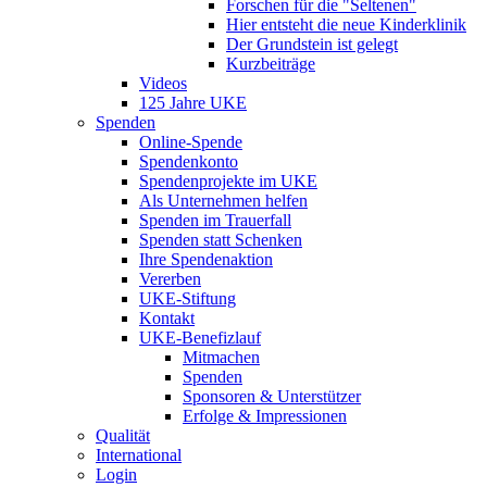
Forschen für die "Seltenen"
Hier entsteht die neue Kinderklinik
Der Grundstein ist gelegt
Kurzbeiträge
Videos
125 Jahre UKE
Spenden
Online-Spende
Spendenkonto
Spendenprojekte im UKE
Als Unternehmen helfen
Spenden im Trauerfall
Spenden statt Schenken
Ihre Spendenaktion
Vererben
UKE-Stiftung
Kontakt
UKE-Benefizlauf
Mitmachen
Spenden
Sponsoren & Unterstützer
Erfolge & Impressionen
Qualität
International
Login