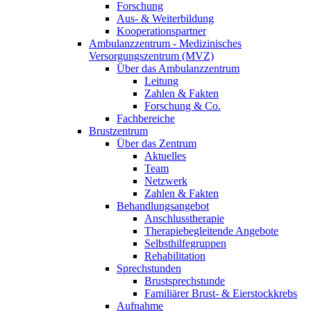
Forschung
Aus- & Weiterbildung
Kooperationspartner
Ambulanzzentrum - Medizinisches
Versorgungszentrum (MVZ)
Über das Ambulanzzentrum
Leitung
Zahlen & Fakten
Forschung & Co.
Fachbereiche
Brustzentrum
Über das Zentrum
Aktuelles
Team
Netzwerk
Zahlen & Fakten
Behandlungsangebot
Anschlusstherapie
Therapiebegleitende Angebote
Selbsthilfegruppen
Rehabilitation
Sprechstunden
Brustsprechstunde
Familiärer Brust- & Eierstockkrebs
Aufnahme