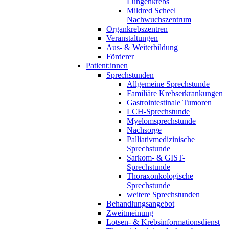
Lungenkrebs
Mildred Scheel
Nachwuchszentrum
Organkrebszentren
Veranstaltungen
Aus- & Weiterbildung
Förderer
Patient:innen
Sprechstunden
Allgemeine Sprechstunde
Familiäre Krebserkrankungen
Gastrointestinale Tumoren
LCH-Sprechstunde
Myelomsprechstunde
Nachsorge
Palliativmedizinische
Sprechstunde
Sarkom- & GIST-
Sprechstunde
Thoraxonkologische
Sprechstunde
weitere Sprechstunden
Behandlungsangebot
Zweitmeinung
Lotsen- & Krebsinformationsdienst