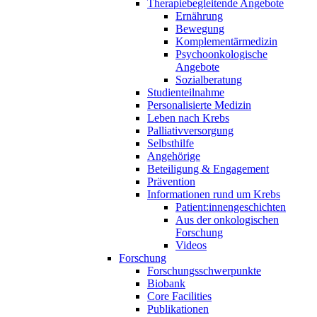
Therapiebegleitende Angebote
Ernährung
Bewegung
Komplementärmedizin
Psychoonkologische
Angebote
Sozialberatung
Studienteilnahme
Personalisierte Medizin
Leben nach Krebs
Palliativversorgung
Selbsthilfe
Angehörige
Beteiligung & Engagement
Prävention
Informationen rund um Krebs
Patient:innengeschichten
Aus der onkologischen
Forschung
Videos
Forschung
Forschungsschwerpunkte
Biobank
Core Facilities
Publikationen