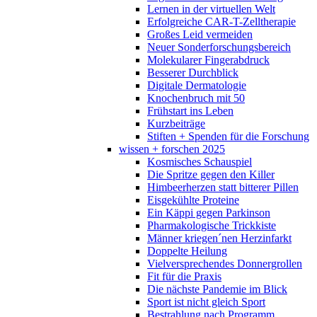
Lernen in der virtuellen Welt
Erfolgreiche CAR-T-Zelltherapie
Großes Leid vermeiden
Neuer Sonderforschungsbereich
Molekularer Fingerabdruck
Besserer Durchblick
Digitale Dermatologie
Knochenbruch mit 50
Frühstart ins Leben
Kurzbeiträge
Stiften + Spenden für die Forschung
wissen + forschen 2025
Kosmisches Schauspiel
Die Spritze gegen den Killer
Himbeerherzen statt bitterer Pillen
Eisgekühlte Proteine
Ein Käppi gegen Parkinson
Pharmakologische Trickkiste
Männer kriegen´nen Herzinfarkt
Doppelte Heilung
Vielversprechendes Donnergrollen
Fit für die Praxis
Die nächste Pandemie im Blick
Sport ist nicht gleich Sport
Bestrahlung nach Programm