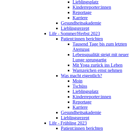
Lieblingsplatz
Kinderreporter:innen
Reportage
Karriere
Gesundheitsakademie
Lieblingsrezept
Life - Sommer/Herbst 2023
Patient:innen berichten
Tausend Tage bis zum letzten
Atemzug
Lebensqualität steigt mit neuer
Lunge sprungartig
Mit Yoga zurück ins Leben
Warnzeichen ernst nehmen
Was macht eigentlich?
Moin
Tschüss
Lieblingsplatz
Kinderreporter:innen
Reportage
Karriere
Gesundheitsakademie
Lieblingsrezept
Life - Frühling 2023
Patient:innen berichten