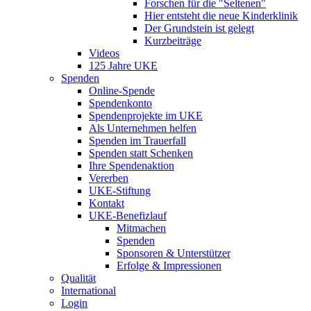
Forschen für die "Seltenen"
Hier entsteht die neue Kinderklinik
Der Grundstein ist gelegt
Kurzbeiträge
Videos
125 Jahre UKE
Spenden
Online-Spende
Spendenkonto
Spendenprojekte im UKE
Als Unternehmen helfen
Spenden im Trauerfall
Spenden statt Schenken
Ihre Spendenaktion
Vererben
UKE-Stiftung
Kontakt
UKE-Benefizlauf
Mitmachen
Spenden
Sponsoren & Unterstützer
Erfolge & Impressionen
Qualität
International
Login