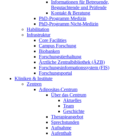
Informationen für Betreuende,
Begutachtende und Prüfende
Kontakt & Beratung
PhD-Programm Medizin
PhD-Programm Nicht-Medizin
Habilitation
Infrastruktur
Core Facilities
Campus Forschung
Biobanken
Forschungstierhaltung
Ärztliche Zentralbibliothek (ÄZB)
Forschungsinformationssystem (FIS)
Forschungsportal
Kliniken & Institute
Zentren
Adipositas-Centrum
Über das Centrum
Aktuelles
Team
Geschichte
Therapieangebot
Sprechstunden
Aufnahme
Aufenthalt