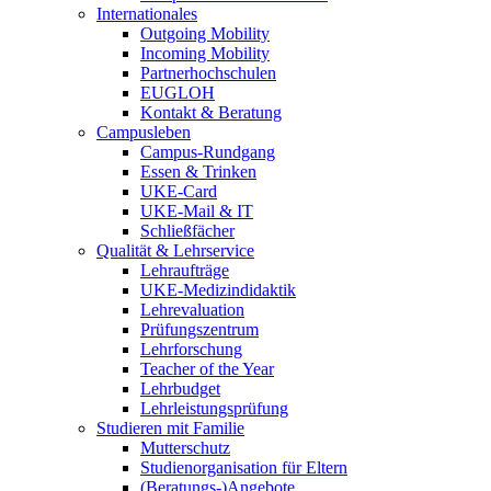
Internationales
Outgoing Mobility
Incoming Mobility
Partnerhochschulen
EUGLOH
Kontakt & Beratung
Campusleben
Campus-Rundgang
Essen & Trinken
UKE-Card
UKE-Mail & IT
Schließfächer
Qualität & Lehrservice
Lehraufträge
UKE-Medizindidaktik
Lehrevaluation
Prüfungszentrum
Lehrforschung
Teacher of the Year
Lehrbudget
Lehrleistungsprüfung
Studieren mit Familie
Mutterschutz
Studienorganisation für Eltern
(Beratungs-)Angebote