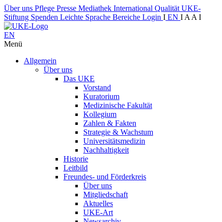
Über uns
Pflege
Presse
Mediathek
International
Qualität
UKE-
Stiftung
Spenden
Leichte Sprache
Bereiche
Login
I
EN
I
A
A
I
EN
Menü
Allgemein
Über uns
Das UKE
Vorstand
Kuratorium
Medizinische Fakultät
Kollegium
Zahlen & Fakten
Strategie & Wachstum
Universitätsmedizin
Nachhaltigkeit
Historie
Leitbild
Freundes- und Förderkreis
Über uns
Mitgliedschaft
Aktuelles
UKE-Art
Newsarchiv