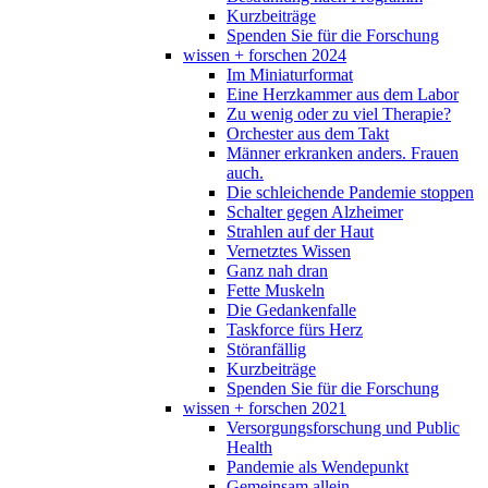
Kurzbeiträge
Spenden Sie für die Forschung
wissen + forschen 2024
Im Miniaturformat
Eine Herzkammer aus dem Labor
Zu wenig oder zu viel Therapie?
Orchester aus dem Takt
Männer erkranken anders. Frauen
auch.
Die schleichende Pandemie stoppen
Schalter gegen Alzheimer
Strahlen auf der Haut
Vernetztes Wissen
Ganz nah dran
Fette Muskeln
Die Gedankenfalle
Taskforce fürs Herz
Störanfällig
Kurzbeiträge
Spenden Sie für die Forschung
wissen + forschen 2021
Versorgungsforschung und Public
Health
Pandemie als Wendepunkt
Gemeinsam allein