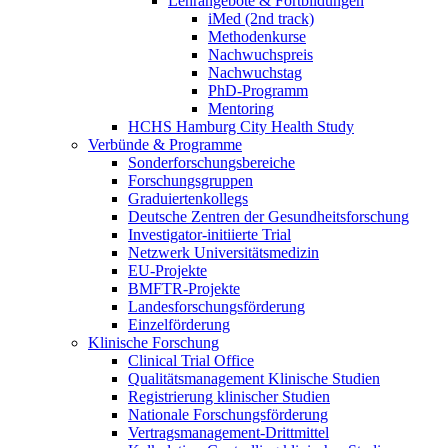
Lehrangebote & Fortbildungen
iMed (2nd track)
Methodenkurse
Nachwuchspreis
Nachwuchstag
PhD-Programm
Mentoring
HCHS Hamburg City Health Study
Verbünde & Programme
Sonderforschungsbereiche
Forschungsgruppen
Graduiertenkollegs
Deutsche Zentren der Gesundheitsforschung
Investigator-initiierte Trial
Netzwerk Universitätsmedizin
EU-Projekte
BMFTR-Projekte
Landesforschungsförderung
Einzelförderung
Klinische Forschung
Clinical Trial Office
Qualitätsmanagement Klinische Studien
Registrierung klinischer Studien
Nationale Forschungsförderung
Vertragsmanagement-Drittmittel