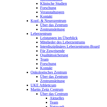
Klinische Studien
Forschung
Veranstaltungen
Kontakt
Kopf- & Neurozentrum
Über das Zentrum
Zentrumsleitung
Leberzentrum
Leistungen im Überblick
Mitglieder des Leberzentrums
Interdisziplinäres Leberzentrums-Board
Für Zuweisende
Qualitätssicherung
Team
Forschung
Kontakt
Onkologisches Zentrum
Über das Zentrum
Zentrumsleitung
UKE Athleticum
Martin Zeitz Centrum
Über das Centrum
Aktuelles
Team
Netzwerk