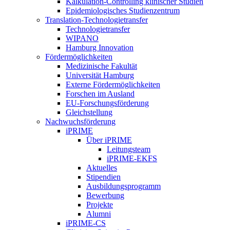
Kalkulation-Controlling klinischer Studien
Epidemiologisches Studienzentrum
Translation-Technologietransfer
Technologietransfer
WIPANO
Hamburg Innovation
Fördermöglichkeiten
Medizinische Fakultät
Universität Hamburg
Externe Fördermöglichkeiten
Forschen im Ausland
EU-Forschungsförderung
Gleichstellung
Nachwuchsförderung
iPRIME
Über iPRIME
Leitungsteam
iPRIME-EKFS
Aktuelles
Stipendien
Ausbildungsprogramm
Bewerbung
Projekte
Alumni
iPRIME-CS