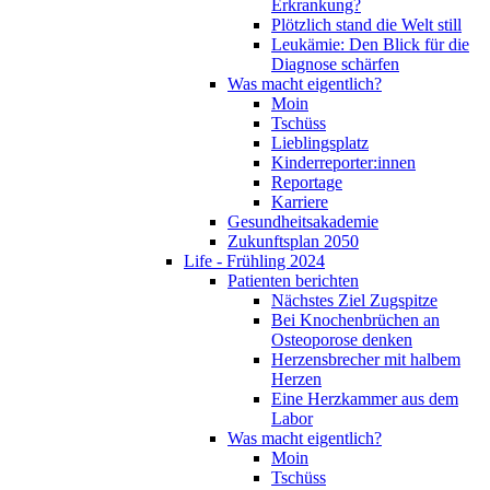
Erkrankung?
Plötzlich stand die Welt still
Leukämie: Den Blick für die
Diagnose schärfen
Was macht eigentlich?
Moin
Tschüss
Lieblingsplatz
Kinderreporter:innen
Reportage
Karriere
Gesundheitsakademie
Zukunftsplan 2050
Life - Frühling 2024
Patienten berichten
Nächstes Ziel Zugspitze
Bei Knochenbrüchen an
Osteoporose denken
Herzensbrecher mit halbem
Herzen
Eine Herzkammer aus dem
Labor
Was macht eigentlich?
Moin
Tschüss