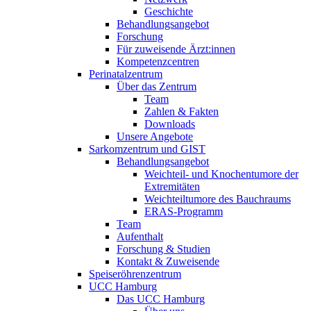
Geschichte
Behandlungsangebot
Forschung
Für zuweisende Ärzt:innen
Kompetenzcentren
Perinatalzentrum
Über das Zentrum
Team
Zahlen & Fakten
Downloads
Unsere Angebote
Sarkomzentrum und GIST
Behandlungsangebot
Weichteil- und Knochentumore der
Extremitäten
Weichteiltumore des Bauchraums
ERAS-Programm
Team
Aufenthalt
Forschung & Studien
Kontakt & Zuweisende
Speiseröhrenzentrum
UCC Hamburg
Das UCC Hamburg