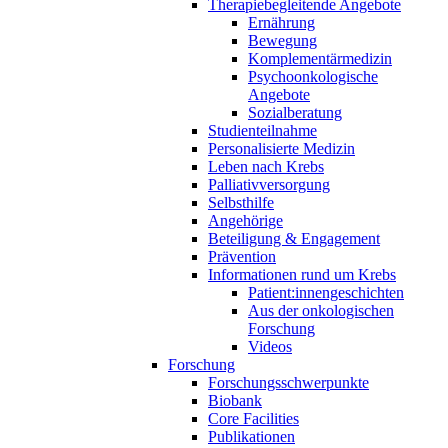
Therapiebegleitende Angebote
Ernährung
Bewegung
Komplementärmedizin
Psychoonkologische
Angebote
Sozialberatung
Studienteilnahme
Personalisierte Medizin
Leben nach Krebs
Palliativversorgung
Selbsthilfe
Angehörige
Beteiligung & Engagement
Prävention
Informationen rund um Krebs
Patient:innengeschichten
Aus der onkologischen
Forschung
Videos
Forschung
Forschungsschwerpunkte
Biobank
Core Facilities
Publikationen