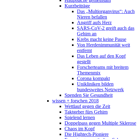
Hauptsache gemeinsam
Kurzbeiträge
Das „Multiorganvirus“: Auch
Nieren befallen
Angriff aufs Herz
SARS-CoV-2 greift auch das
Gehirn an
Krebs macht keine Pause
Von Herdenimmunität weit
entfernt
Das Leben auf den Kopf
gestellt
Forscherteams mit breitem
Themenmix
Corona kompakt
Unikliniken bilden
bundesweites Netzwerk
Spenden Sie Gesundheit
wissen + forschen 2018
Wettlauf gegen die Zeit
Taktgeber fürs Gehirn
Spielend lernen
Doppelpass gegen Multiple Sklerose
Chaos im Kopf
Die Hightech-Pioniere