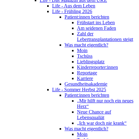
Life - Das Magazin aus dem UKE
Life - Aus dem Leben
Life - Frühling 2026
Patient:innen berichten
Frühstart ins Leben
Am seidenen Faden
Zahl der
Lebertransplantationen steigt
Was macht eigentlich?
Moin
Tschüss
Lieblingsplatz
Kinderreporter:innen
Reportage
Karriere
Gesundheitsakademie
Life - Sommer Herbst 2025
Patient:innen berichten
„Mir hilft nur noch ein neues
Herz“
Neue Chance auf
Lebensqualiät
„Ich war doch nie krank“
Was macht eigentlich?
Moin