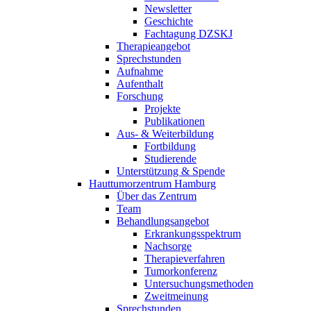
Newsletter
Geschichte
Fachtagung DZSKJ
Therapieangebot
Sprechstunden
Aufnahme
Aufenthalt
Forschung
Projekte
Publikationen
Aus- & Weiterbildung
Fortbildung
Studierende
Unterstützung & Spende
Hauttumorzentrum Hamburg
Über das Zentrum
Team
Behandlungsangebot
Erkrankungsspektrum
Nachsorge
Therapieverfahren
Tumorkonferenz
Untersuchungsmethoden
Zweitmeinung
Sprechstunden