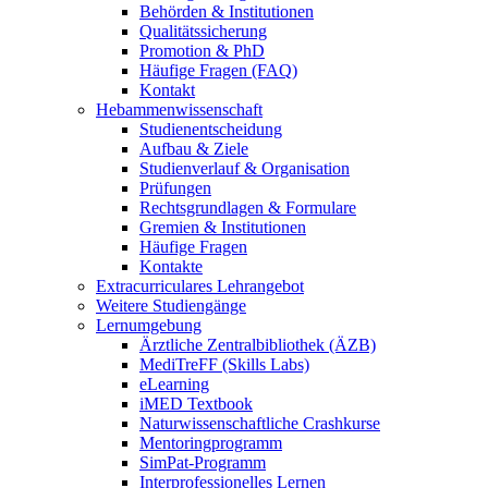
Behörden & Institutionen
Qualitätssicherung
Promotion & PhD
Häufige Fragen (FAQ)
Kontakt
Hebammenwissenschaft
Studienentscheidung
Aufbau & Ziele
Studienverlauf & Organisation
Prüfungen
Rechtsgrundlagen & Formulare
Gremien & Institutionen
Häufige Fragen
Kontakte
Extracurriculares Lehrangebot
Weitere Studiengänge
Lernumgebung
Ärztliche Zentralbibliothek (ÄZB)
MediTreFF (Skills Labs)
eLearning
iMED Textbook
Naturwissenschaftliche Crashkurse
Mentoringprogramm
SimPat-Programm
Interprofessionelles Lernen