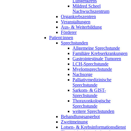
Lungenkrebs
Mildred Scheel
Nachwuchszentrum
Organkrebszentren
Veranstaltungen
Aus- & Weiterbildung
Förderer
Patient:innen
Sprechstunden
Allgemeine Sprechstunde
Familiäre Krebserkrankungen
Gastrointestinale Tumoren
LCH-Sprechstunde
Myelomsprechstunde
Nachsorge
Palliativmedizinische
Sprechstunde
Sarkom- & GIST-
Sprechstunde
Thoraxonkologische
Sprechstunde
weitere Sprechstunden
Behandlungsangebot
Zweitmeinung
Lotsen- & Krebsinformationsdienst