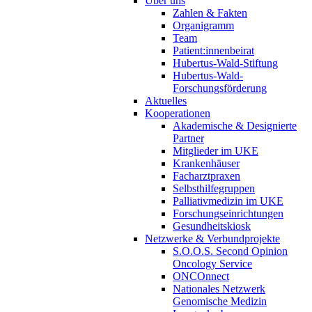
Über uns
Zahlen & Fakten
Organigramm
Team
Patient:innenbeirat
Hubertus-Wald-Stiftung
Hubertus-Wald-
Forschungsförderung
Aktuelles
Kooperationen
Akademische & Designierte
Partner
Mitglieder im UKE
Krankenhäuser
Facharztpraxen
Selbsthilfegruppen
Palliativmedizin im UKE
Forschungseinrichtungen
Gesundheitskiosk
Netzwerke & Verbundprojekte
S.O.O.S. Second Opinion
Oncology Service
ONCOnnect
Nationales Netzwerk
Genomische Medizin