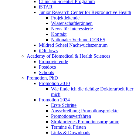
Clinician Scientist Programm
iSTAR
Junior Research Center for Reproductive Health
Projektleitende
Wissenschaftler:innen
News für Interessierte
Kontakt
Nationaler Verbund CERES
Mildred Scheel Nachwuchszentrum
iDfellows
Academy of Biomedical & Health Sciences
Promovierende
Postdocs
Schools
Promotion, PhD
Promotion 2010
Wie finde ich die richtige Doktorarbeit fuer
mich
Promotion 2024
Erste Schritte
Ausschreibung Promotionsprojekte
Promotionsverfahren
Strukturiertes Promotionsprogramm
Termine & Fristen
Links & Downloads