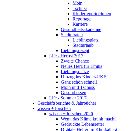
Moin
Tschüss
Kinderreporter:innen
Reportage
Karriere
Gesundheitsakademie
Stadtpiraten
Lieblingsplatz
Stadturlaub
Lieblingsrezept
Life - Herbst 2017
Zweite Chance
Neues Herz für Emilia
Lieblingsplätze
Umzug ins Kinder-UKE
Ganz schön schnell
Moin und Tschüss
Gesund essen
Life - Sommer 2017
Geschäftsberichte & Jahrbücher
wissen + forschen
wissen + forschen 2026
Wenn das Klima krank macht
Gedruckte Lebensretter
Digitale Helfer im Klinikalltag