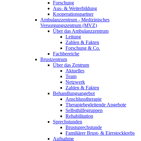
Forschung
Aus- & Weiterbildung
Kooperationspartner
Ambulanzzentrum - Medizinisches
Versorgungszentrum (MVZ)
Über das Ambulanzzentrum
Leitung
Zahlen & Fakten
Forschung & Co.
Fachbereiche
Brustzentrum
Über das Zentrum
Aktuelles
Team
Netzwerk
Zahlen & Fakten
Behandlungsangebot
Anschlusstherapie
Therapiebegleitende Angebote
Selbsthilfegruppen
Rehabilitation
Sprechstunden
Brustsprechstunde
Familiärer Brust- & Eierstockkrebs
Aufnahme