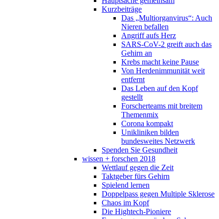
Hauptsache gemeinsam
Kurzbeiträge
Das „Multiorganvirus“: Auch
Nieren befallen
Angriff aufs Herz
SARS-CoV-2 greift auch das
Gehirn an
Krebs macht keine Pause
Von Herdenimmunität weit
entfernt
Das Leben auf den Kopf
gestellt
Forscherteams mit breitem
Themenmix
Corona kompakt
Unikliniken bilden
bundesweites Netzwerk
Spenden Sie Gesundheit
wissen + forschen 2018
Wettlauf gegen die Zeit
Taktgeber fürs Gehirn
Spielend lernen
Doppelpass gegen Multiple Sklerose
Chaos im Kopf
Die Hightech-Pioniere