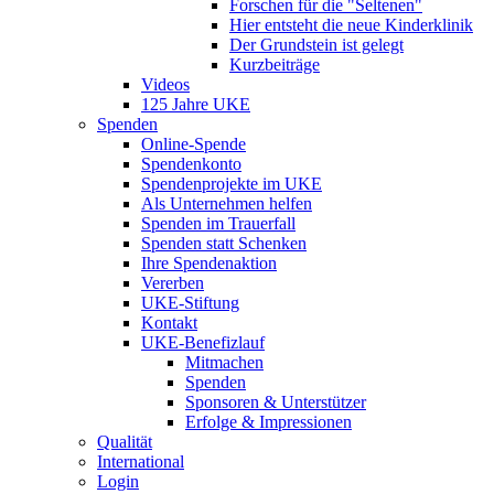
Forschen für die "Seltenen"
Hier entsteht die neue Kinderklinik
Der Grundstein ist gelegt
Kurzbeiträge
Videos
125 Jahre UKE
Spenden
Online-Spende
Spendenkonto
Spendenprojekte im UKE
Als Unternehmen helfen
Spenden im Trauerfall
Spenden statt Schenken
Ihre Spendenaktion
Vererben
UKE-Stiftung
Kontakt
UKE-Benefizlauf
Mitmachen
Spenden
Sponsoren & Unterstützer
Erfolge & Impressionen
Qualität
International
Login