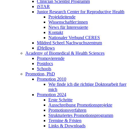
Clinician Scientist Programm
iSTAR
Junior Research Center for Reproductive Health
Projektleitende
Wissenschaftler:innen
News für Interessierte
Kontakt
Nationaler Verbund CERES
Mildred Scheel Nachwuchszentrum
iDfellows
Academy of Biomedical & Health Sciences
Promovierende
Postdocs
Schools
Promotion, PhD
Promotion 2010
Wie finde ich die richtige Doktorarbeit fuer
mich
Promotion 2024
Erste Schritte
Ausschreibung Promotionsprojekte
Promotionsverfahren
Strukturiertes Promotionsprogramm
Termine & Fristen
Links & Downloads