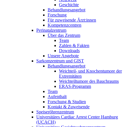
Geschichte
Behandlungsangebot
Forschung
Für zuweisende Ärzt:innen
Kompetenzcentren
Perinatalzentrum
Über das Zentrum
Team
Zahlen & Fakten
Downloads
Unsere Angebote
Sarkomzentrum und GIST
Behandlungsangebot
Weichteil- und Knochentumore der
Extremitäten
Weichteiltumore des Bauchraums
ERAS-Programm
Team
Aufenthalt
Forschung & Studien
Kontakt & Zuweisende
Speiseröhrenzentrum
Universitäres Cardiac Arrest Center Hamburg
(UCACH)