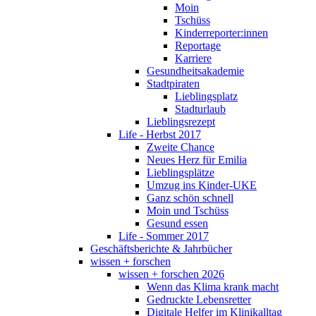
Moin
Tschüss
Kinderreporter:innen
Reportage
Karriere
Gesundheitsakademie
Stadtpiraten
Lieblingsplatz
Stadturlaub
Lieblingsrezept
Life - Herbst 2017
Zweite Chance
Neues Herz für Emilia
Lieblingsplätze
Umzug ins Kinder-UKE
Ganz schön schnell
Moin und Tschüss
Gesund essen
Life - Sommer 2017
Geschäftsberichte & Jahrbücher
wissen + forschen
wissen + forschen 2026
Wenn das Klima krank macht
Gedruckte Lebensretter
Digitale Helfer im Klinikalltag