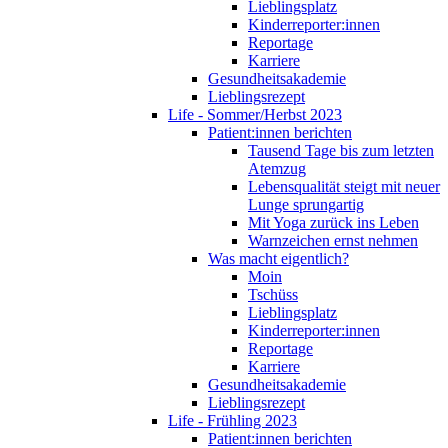
Lieblingsplatz
Kinderreporter:innen
Reportage
Karriere
Gesundheitsakademie
Lieblingsrezept
Life - Sommer/Herbst 2023
Patient:innen berichten
Tausend Tage bis zum letzten
Atemzug
Lebensqualität steigt mit neuer
Lunge sprungartig
Mit Yoga zurück ins Leben
Warnzeichen ernst nehmen
Was macht eigentlich?
Moin
Tschüss
Lieblingsplatz
Kinderreporter:innen
Reportage
Karriere
Gesundheitsakademie
Lieblingsrezept
Life - Frühling 2023
Patient:innen berichten