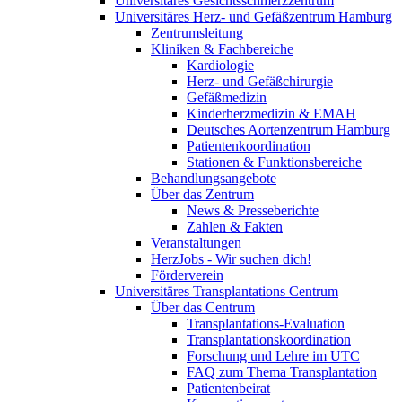
Universitäres Gesichtsschmerzzentrum
Universitäres Herz- und Gefäßzentrum Hamburg
Zentrumsleitung
Kliniken & Fachbereiche
Kardiologie
Herz- und Gefäßchirurgie
Gefäßmedizin
Kinderherzmedizin & EMAH
Deutsches Aortenzentrum Hamburg
Patientenkoordination
Stationen & Funktionsbereiche
Behandlungsangebote
Über das Zentrum
News & Presseberichte
Zahlen & Fakten
Veranstaltungen
HerzJobs - Wir suchen dich!
Förderverein
Universitäres Transplantations Centrum
Über das Centrum
Transplantations-Evaluation
Transplantationskoordination
Forschung und Lehre im UTC
FAQ zum Thema Transplantation
Patientenbeirat