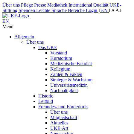
Über uns
Pflege
Presse
Mediathek
International
Qualität
UKE-
Stiftung
Spenden
Leichte Sprache
Bereiche
Login
I
EN
I
A
A
I
EN
Menü
Allgemein
Über uns
Das UKE
Vorstand
Kuratorium
Medizinische Fakultät
Kollegium
Zahlen & Fakten
Strategie & Wachstum
Universitätsmedizin
Nachhaltigkeit
Historie
Leitbild
Freundes- und Förderkreis
Über uns
Mitgliedschaft
Aktuelles
UKE-Art
Newsarchiv