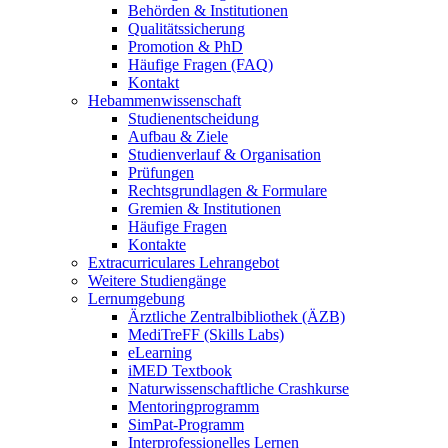
Behörden & Institutionen
Qualitätssicherung
Promotion & PhD
Häufige Fragen (FAQ)
Kontakt
Hebammenwissenschaft
Studienentscheidung
Aufbau & Ziele
Studienverlauf & Organisation
Prüfungen
Rechtsgrundlagen & Formulare
Gremien & Institutionen
Häufige Fragen
Kontakte
Extracurriculares Lehrangebot
Weitere Studiengänge
Lernumgebung
Ärztliche Zentralbibliothek (ÄZB)
MediTreFF (Skills Labs)
eLearning
iMED Textbook
Naturwissenschaftliche Crashkurse
Mentoringprogramm
SimPat-Programm
Interprofessionelles Lernen