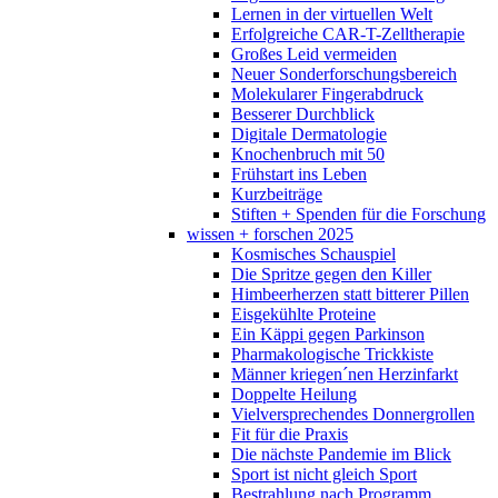
Lernen in der virtuellen Welt
Erfolgreiche CAR-T-Zelltherapie
Großes Leid vermeiden
Neuer Sonderforschungsbereich
Molekularer Fingerabdruck
Besserer Durchblick
Digitale Dermatologie
Knochenbruch mit 50
Frühstart ins Leben
Kurzbeiträge
Stiften + Spenden für die Forschung
wissen + forschen 2025
Kosmisches Schauspiel
Die Spritze gegen den Killer
Himbeerherzen statt bitterer Pillen
Eisgekühlte Proteine
Ein Käppi gegen Parkinson
Pharmakologische Trickkiste
Männer kriegen´nen Herzinfarkt
Doppelte Heilung
Vielversprechendes Donnergrollen
Fit für die Praxis
Die nächste Pandemie im Blick
Sport ist nicht gleich Sport
Bestrahlung nach Programm