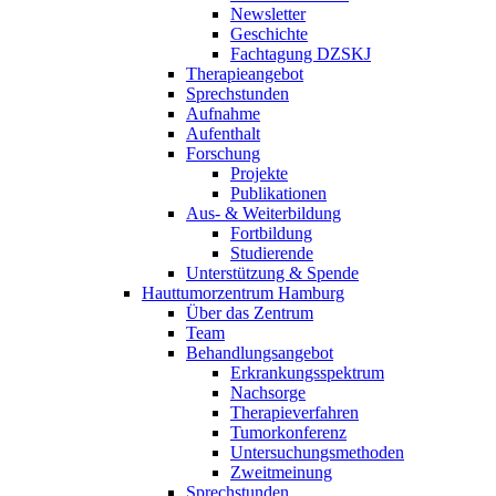
Newsletter
Geschichte
Fachtagung DZSKJ
Therapieangebot
Sprechstunden
Aufnahme
Aufenthalt
Forschung
Projekte
Publikationen
Aus- & Weiterbildung
Fortbildung
Studierende
Unterstützung & Spende
Hauttumorzentrum Hamburg
Über das Zentrum
Team
Behandlungsangebot
Erkrankungsspektrum
Nachsorge
Therapieverfahren
Tumorkonferenz
Untersuchungsmethoden
Zweitmeinung
Sprechstunden