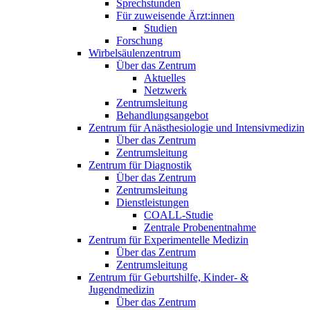
Sprechstunden
Für zuweisende Ärzt:innen
Studien
Forschung
Wirbelsäulenzentrum
Über das Zentrum
Aktuelles
Netzwerk
Zentrumsleitung
Behandlungsangebot
Zentrum für Anästhesiologie und Intensivmedizin
Über das Zentrum
Zentrumsleitung
Zentrum für Diagnostik
Über das Zentrum
Zentrumsleitung
Dienstleistungen
COALL-Studie
Zentrale Probenentnahme
Zentrum für Experimentelle Medizin
Über das Zentrum
Zentrumsleitung
Zentrum für Geburtshilfe, Kinder- &
Jugendmedizin
Über das Zentrum