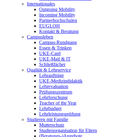
Internationales
Outgoing Mobility
Incoming Mobility
Partnerhochschulen
EUGLOH
Kontakt & Beratung
Campusleben
Campus-Rundgang
Essen & Trinken
UKE-Card
UKE-Mail & IT
Schließfächer
Qualität & Lehrservice
Lehraufträge
UKE-Medizindidaktik
Lehrevaluation
Prüfungszentrum
Lehrforschung
Teacher of the Year
Lehrbudget
Lehrleistungsprüfung
Studieren mit Familie
Mutterschutz
Studienorganisation für Eltern
(Beratungs-)Angebote