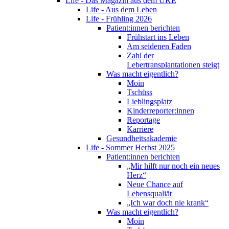
Life - Das Magazin aus dem UKE
Life - Aus dem Leben
Life - Frühling 2026
Patient:innen berichten
Frühstart ins Leben
Am seidenen Faden
Zahl der
Lebertransplantationen steigt
Was macht eigentlich?
Moin
Tschüss
Lieblingsplatz
Kinderreporter:innen
Reportage
Karriere
Gesundheitsakademie
Life - Sommer Herbst 2025
Patient:innen berichten
„Mir hilft nur noch ein neues
Herz“
Neue Chance auf
Lebensqualiät
„Ich war doch nie krank“
Was macht eigentlich?
Moin