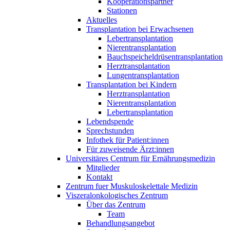
Kooperationspartner
Stationen
Aktuelles
Transplantation bei Erwachsenen
Lebertransplantation
Nierentransplantation
Bauchspeicheldrüsentransplantation
Herztransplantation
Lungentransplantation
Transplantation bei Kindern
Herztransplantation
Nierentransplantation
Lebertransplantation
Lebendspende
Sprechstunden
Infothek für Patient:innen
Für zuweisende Ärzt:innen
Universitäres Centrum für Ernährungsmedizin
Mitglieder
Kontakt
Zentrum fuer Muskuloskelettale Medizin
Viszeral­onkologisches Zentrum
Über das Zentrum
Team
Behandlungsangebot