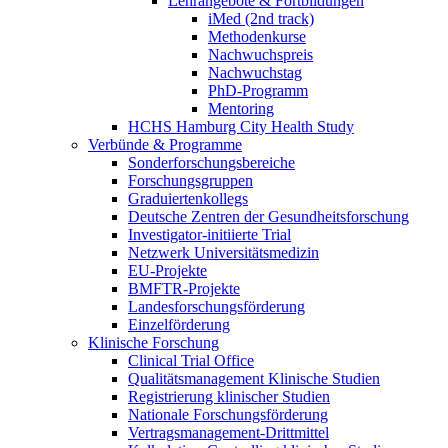
Lehrangebote & Fortbildungen
iMed (2nd track)
Methodenkurse
Nachwuchspreis
Nachwuchstag
PhD-Programm
Mentoring
HCHS Hamburg City Health Study
Verbünde & Programme
Sonderforschungsbereiche
Forschungsgruppen
Graduiertenkollegs
Deutsche Zentren der Gesundheitsforschung
Investigator-initiierte Trial
Netzwerk Universitätsmedizin
EU-Projekte
BMFTR-Projekte
Landesforschungsförderung
Einzelförderung
Klinische Forschung
Clinical Trial Office
Qualitätsmanagement Klinische Studien
Registrierung klinischer Studien
Nationale Forschungsförderung
Vertragsmanagement-Drittmittel