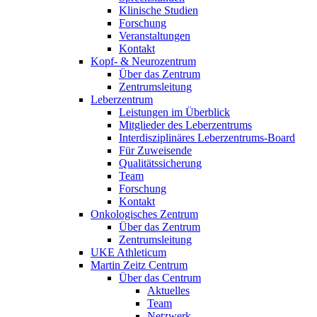
Klinische Studien
Forschung
Veranstaltungen
Kontakt
Kopf- & Neurozentrum
Über das Zentrum
Zentrumsleitung
Leberzentrum
Leistungen im Überblick
Mitglieder des Leberzentrums
Interdisziplinäres Leberzentrums-Board
Für Zuweisende
Qualitätssicherung
Team
Forschung
Kontakt
Onkologisches Zentrum
Über das Zentrum
Zentrumsleitung
UKE Athleticum
Martin Zeitz Centrum
Über das Centrum
Aktuelles
Team
Netzwerk