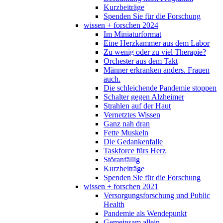
Kurzbeiträge
Spenden Sie für die Forschung
wissen + forschen 2024
Im Miniaturformat
Eine Herzkammer aus dem Labor
Zu wenig oder zu viel Therapie?
Orchester aus dem Takt
Männer erkranken anders. Frauen
auch.
Die schleichende Pandemie stoppen
Schalter gegen Alzheimer
Strahlen auf der Haut
Vernetztes Wissen
Ganz nah dran
Fette Muskeln
Die Gedankenfalle
Taskforce fürs Herz
Störanfällig
Kurzbeiträge
Spenden Sie für die Forschung
wissen + forschen 2021
Versorgungsforschung und Public
Health
Pandemie als Wendepunkt
Gemeinsam allein