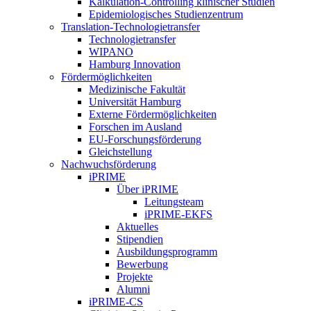
Kalkulation-Controlling klinischer Studien
Epidemiologisches Studienzentrum
Translation-Technologietransfer
Technologietransfer
WIPANO
Hamburg Innovation
Fördermöglichkeiten
Medizinische Fakultät
Universität Hamburg
Externe Fördermöglichkeiten
Forschen im Ausland
EU-Forschungsförderung
Gleichstellung
Nachwuchsförderung
iPRIME
Über iPRIME
Leitungsteam
iPRIME-EKFS
Aktuelles
Stipendien
Ausbildungsprogramm
Bewerbung
Projekte
Alumni
iPRIME-CS