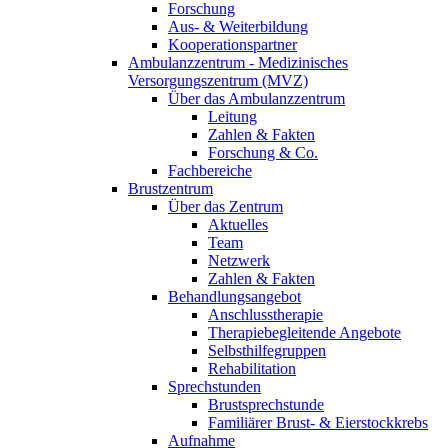
Forschung
Aus- & Weiterbildung
Kooperationspartner
Ambulanzzentrum - Medizinisches
Versorgungszentrum (MVZ)
Über das Ambulanzzentrum
Leitung
Zahlen & Fakten
Forschung & Co.
Fachbereiche
Brustzentrum
Über das Zentrum
Aktuelles
Team
Netzwerk
Zahlen & Fakten
Behandlungsangebot
Anschlusstherapie
Therapiebegleitende Angebote
Selbsthilfegruppen
Rehabilitation
Sprechstunden
Brustsprechstunde
Familiärer Brust- & Eierstockkrebs
Aufnahme