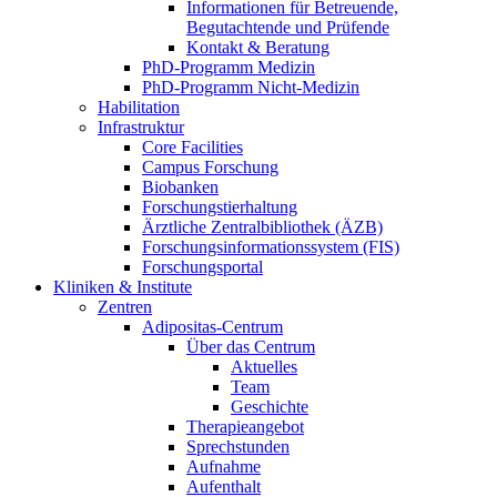
Informationen für Betreuende,
Begutachtende und Prüfende
Kontakt & Beratung
PhD-Programm Medizin
PhD-Programm Nicht-Medizin
Habilitation
Infrastruktur
Core Facilities
Campus Forschung
Biobanken
Forschungstierhaltung
Ärztliche Zentralbibliothek (ÄZB)
Forschungsinformationssystem (FIS)
Forschungsportal
Kliniken & Institute
Zentren
Adipositas-Centrum
Über das Centrum
Aktuelles
Team
Geschichte
Therapieangebot
Sprechstunden
Aufnahme
Aufenthalt