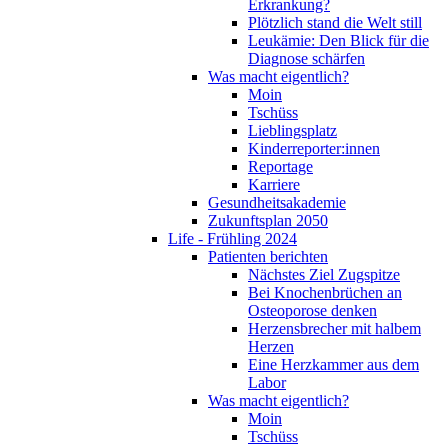
Erkrankung?
Plötzlich stand die Welt still
Leukämie: Den Blick für die
Diagnose schärfen
Was macht eigentlich?
Moin
Tschüss
Lieblingsplatz
Kinderreporter:innen
Reportage
Karriere
Gesundheitsakademie
Zukunftsplan 2050
Life - Frühling 2024
Patienten berichten
Nächstes Ziel Zugspitze
Bei Knochenbrüchen an
Osteoporose denken
Herzensbrecher mit halbem
Herzen
Eine Herzkammer aus dem
Labor
Was macht eigentlich?
Moin
Tschüss