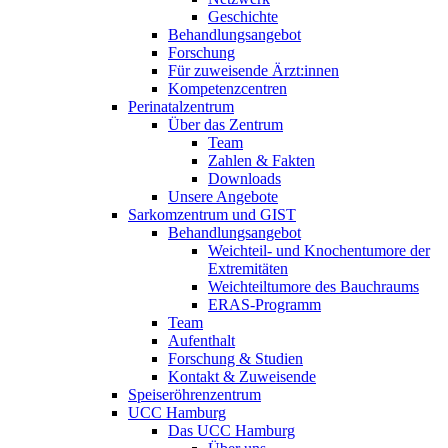
Geschichte
Behandlungsangebot
Forschung
Für zuweisende Ärzt:innen
Kompetenzcentren
Perinatalzentrum
Über das Zentrum
Team
Zahlen & Fakten
Downloads
Unsere Angebote
Sarkomzentrum und GIST
Behandlungsangebot
Weichteil- und Knochentumore der
Extremitäten
Weichteiltumore des Bauchraums
ERAS-Programm
Team
Aufenthalt
Forschung & Studien
Kontakt & Zuweisende
Speiseröhrenzentrum
UCC Hamburg
Das UCC Hamburg