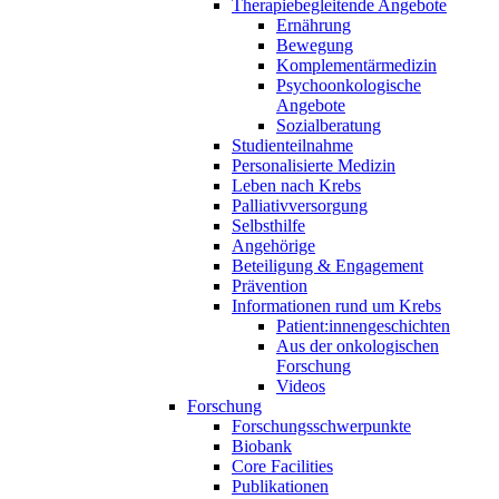
Therapiebegleitende Angebote
Ernährung
Bewegung
Komplementärmedizin
Psychoonkologische
Angebote
Sozialberatung
Studienteilnahme
Personalisierte Medizin
Leben nach Krebs
Palliativversorgung
Selbsthilfe
Angehörige
Beteiligung & Engagement
Prävention
Informationen rund um Krebs
Patient:innengeschichten
Aus der onkologischen
Forschung
Videos
Forschung
Forschungsschwerpunkte
Biobank
Core Facilities
Publikationen