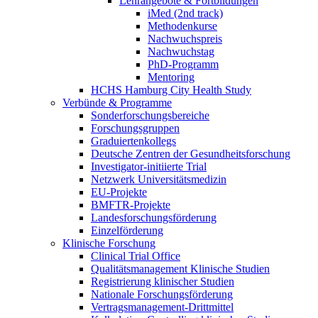
Lehrangebote & Fortbildungen
iMed (2nd track)
Methodenkurse
Nachwuchspreis
Nachwuchstag
PhD-Programm
Mentoring
HCHS Hamburg City Health Study
Verbünde & Programme
Sonderforschungsbereiche
Forschungsgruppen
Graduiertenkollegs
Deutsche Zentren der Gesundheitsforschung
Investigator-initiierte Trial
Netzwerk Universitätsmedizin
EU-Projekte
BMFTR-Projekte
Landesforschungsförderung
Einzelförderung
Klinische Forschung
Clinical Trial Office
Qualitätsmanagement Klinische Studien
Registrierung klinischer Studien
Nationale Forschungsförderung
Vertragsmanagement-Drittmittel