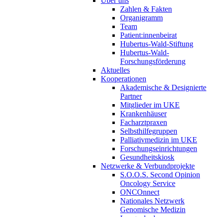
Über uns
Zahlen & Fakten
Organigramm
Team
Patient:innenbeirat
Hubertus-Wald-Stiftung
Hubertus-Wald-
Forschungsförderung
Aktuelles
Kooperationen
Akademische & Designierte
Partner
Mitglieder im UKE
Krankenhäuser
Facharztpraxen
Selbsthilfegruppen
Palliativmedizin im UKE
Forschungseinrichtungen
Gesundheitskiosk
Netzwerke & Verbundprojekte
S.O.O.S. Second Opinion
Oncology Service
ONCOnnect
Nationales Netzwerk
Genomische Medizin