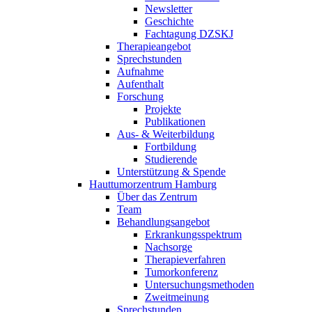
Newsletter
Geschichte
Fachtagung DZSKJ
Therapieangebot
Sprechstunden
Aufnahme
Aufenthalt
Forschung
Projekte
Publikationen
Aus- & Weiterbildung
Fortbildung
Studierende
Unterstützung & Spende
Hauttumorzentrum Hamburg
Über das Zentrum
Team
Behandlungsangebot
Erkrankungsspektrum
Nachsorge
Therapieverfahren
Tumorkonferenz
Untersuchungsmethoden
Zweitmeinung
Sprechstunden