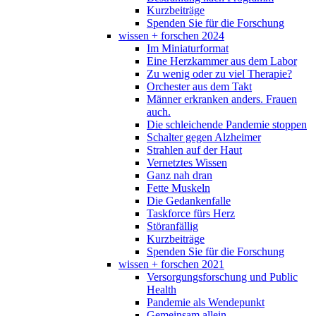
Kurzbeiträge
Spenden Sie für die Forschung
wissen + forschen 2024
Im Miniaturformat
Eine Herzkammer aus dem Labor
Zu wenig oder zu viel Therapie?
Orchester aus dem Takt
Männer erkranken anders. Frauen
auch.
Die schleichende Pandemie stoppen
Schalter gegen Alzheimer
Strahlen auf der Haut
Vernetztes Wissen
Ganz nah dran
Fette Muskeln
Die Gedankenfalle
Taskforce fürs Herz
Störanfällig
Kurzbeiträge
Spenden Sie für die Forschung
wissen + forschen 2021
Versorgungsforschung und Public
Health
Pandemie als Wendepunkt
Gemeinsam allein