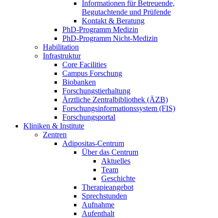
Informationen für Betreuende,
Begutachtende und Prüfende
Kontakt & Beratung
PhD-Programm Medizin
PhD-Programm Nicht-Medizin
Habilitation
Infrastruktur
Core Facilities
Campus Forschung
Biobanken
Forschungstierhaltung
Ärztliche Zentralbibliothek (ÄZB)
Forschungsinformationssystem (FIS)
Forschungsportal
Kliniken & Institute
Zentren
Adipositas-Centrum
Über das Centrum
Aktuelles
Team
Geschichte
Therapieangebot
Sprechstunden
Aufnahme
Aufenthalt