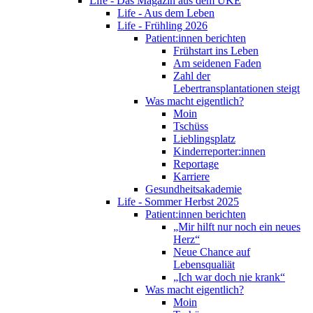
Life - Das Magazin aus dem UKE
Life - Aus dem Leben
Life - Frühling 2026
Patient:innen berichten
Frühstart ins Leben
Am seidenen Faden
Zahl der
Lebertransplantationen steigt
Was macht eigentlich?
Moin
Tschüss
Lieblingsplatz
Kinderreporter:innen
Reportage
Karriere
Gesundheitsakademie
Life - Sommer Herbst 2025
Patient:innen berichten
„Mir hilft nur noch ein neues
Herz“
Neue Chance auf
Lebensqualiät
„Ich war doch nie krank“
Was macht eigentlich?
Moin