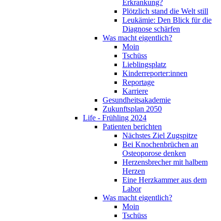
Erkrankung?
Plötzlich stand die Welt still
Leukämie: Den Blick für die
Diagnose schärfen
Was macht eigentlich?
Moin
Tschüss
Lieblingsplatz
Kinderreporter:innen
Reportage
Karriere
Gesundheitsakademie
Zukunftsplan 2050
Life - Frühling 2024
Patienten berichten
Nächstes Ziel Zugspitze
Bei Knochenbrüchen an
Osteoporose denken
Herzensbrecher mit halbem
Herzen
Eine Herzkammer aus dem
Labor
Was macht eigentlich?
Moin
Tschüss