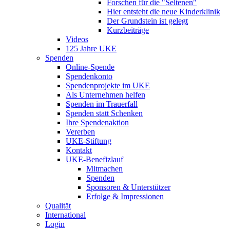
Forschen für die "Seltenen"
Hier entsteht die neue Kinderklinik
Der Grundstein ist gelegt
Kurzbeiträge
Videos
125 Jahre UKE
Spenden
Online-Spende
Spendenkonto
Spendenprojekte im UKE
Als Unternehmen helfen
Spenden im Trauerfall
Spenden statt Schenken
Ihre Spendenaktion
Vererben
UKE-Stiftung
Kontakt
UKE-Benefizlauf
Mitmachen
Spenden
Sponsoren & Unterstützer
Erfolge & Impressionen
Qualität
International
Login