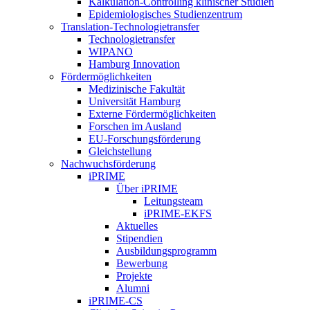
Kalkulation-Controlling klinischer Studien
Epidemiologisches Studienzentrum
Translation-Technologietransfer
Technologietransfer
WIPANO
Hamburg Innovation
Fördermöglichkeiten
Medizinische Fakultät
Universität Hamburg
Externe Fördermöglichkeiten
Forschen im Ausland
EU-Forschungsförderung
Gleichstellung
Nachwuchsförderung
iPRIME
Über iPRIME
Leitungsteam
iPRIME-EKFS
Aktuelles
Stipendien
Ausbildungsprogramm
Bewerbung
Projekte
Alumni
iPRIME-CS