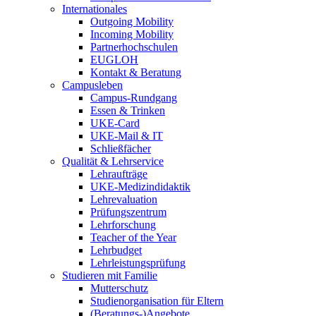
Internationales
Outgoing Mobility
Incoming Mobility
Partnerhochschulen
EUGLOH
Kontakt & Beratung
Campusleben
Campus-Rundgang
Essen & Trinken
UKE-Card
UKE-Mail & IT
Schließfächer
Qualität & Lehrservice
Lehraufträge
UKE-Medizindidaktik
Lehrevaluation
Prüfungszentrum
Lehrforschung
Teacher of the Year
Lehrbudget
Lehrleistungsprüfung
Studieren mit Familie
Mutterschutz
Studienorganisation für Eltern
(Beratungs-)Angebote