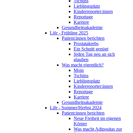
Tschüss
Lieblingsplatz
Kinderreporter:innen
Reportage
Karriere
Gesundheitsakademie
Life - Frühling 2025
Patient:innen berichten
Prostatakrebs
Ein Schnitt genügt
Jeden Tag neu an sich
glauben
Was macht eigentlich?
Moin
Tschüss
Lieblingsplatz
Kinderreporter:innen
Reportage
Karriere
Gesundheitsakademie
Life - Sommer/Herbst 2024
Patient:innen berichten
Neue Freiheit im eigenen
Körper
Was macht Adipositas zur