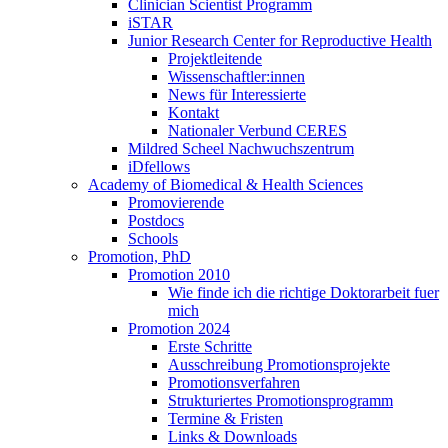
Clinician Scientist Programm
iSTAR
Junior Research Center for Reproductive Health
Projektleitende
Wissenschaftler:innen
News für Interessierte
Kontakt
Nationaler Verbund CERES
Mildred Scheel Nachwuchszentrum
iDfellows
Academy of Biomedical & Health Sciences
Promovierende
Postdocs
Schools
Promotion, PhD
Promotion 2010
Wie finde ich die richtige Doktorarbeit fuer
mich
Promotion 2024
Erste Schritte
Ausschreibung Promotionsprojekte
Promotionsverfahren
Strukturiertes Promotionsprogramm
Termine & Fristen
Links & Downloads