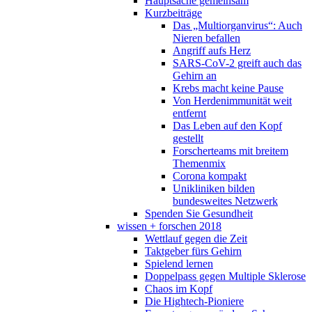
Hauptsache gemeinsam
Kurzbeiträge
Das „Multiorganvirus“: Auch
Nieren befallen
Angriff aufs Herz
SARS-CoV-2 greift auch das
Gehirn an
Krebs macht keine Pause
Von Herdenimmunität weit
entfernt
Das Leben auf den Kopf
gestellt
Forscherteams mit breitem
Themenmix
Corona kompakt
Unikliniken bilden
bundesweites Netzwerk
Spenden Sie Gesundheit
wissen + forschen 2018
Wettlauf gegen die Zeit
Taktgeber fürs Gehirn
Spielend lernen
Doppelpass gegen Multiple Sklerose
Chaos im Kopf
Die Hightech-Pioniere