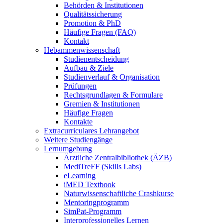
Behörden & Institutionen
Qualitätssicherung
Promotion & PhD
Häufige Fragen (FAQ)
Kontakt
Hebammenwissenschaft
Studienentscheidung
Aufbau & Ziele
Studienverlauf & Organisation
Prüfungen
Rechtsgrundlagen & Formulare
Gremien & Institutionen
Häufige Fragen
Kontakte
Extracurriculares Lehrangebot
Weitere Studiengänge
Lernumgebung
Ärztliche Zentralbibliothek (ÄZB)
MediTreFF (Skills Labs)
eLearning
iMED Textbook
Naturwissenschaftliche Crashkurse
Mentoringprogramm
SimPat-Programm
Interprofessionelles Lernen