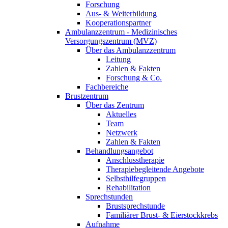
Forschung
Aus- & Weiterbildung
Kooperationspartner
Ambulanzzentrum - Medizinisches
Versorgungszentrum (MVZ)
Über das Ambulanzzentrum
Leitung
Zahlen & Fakten
Forschung & Co.
Fachbereiche
Brustzentrum
Über das Zentrum
Aktuelles
Team
Netzwerk
Zahlen & Fakten
Behandlungsangebot
Anschlusstherapie
Therapiebegleitende Angebote
Selbsthilfegruppen
Rehabilitation
Sprechstunden
Brustsprechstunde
Familiärer Brust- & Eierstockkrebs
Aufnahme