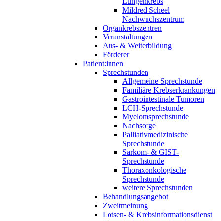
Lungenkrebs
Mildred Scheel
Nachwuchszentrum
Organkrebszentren
Veranstaltungen
Aus- & Weiterbildung
Förderer
Patient:innen
Sprechstunden
Allgemeine Sprechstunde
Familiäre Krebserkrankungen
Gastrointestinale Tumoren
LCH-Sprechstunde
Myelomsprechstunde
Nachsorge
Palliativmedizinische
Sprechstunde
Sarkom- & GIST-
Sprechstunde
Thoraxonkologische
Sprechstunde
weitere Sprechstunden
Behandlungsangebot
Zweitmeinung
Lotsen- & Krebsinformationsdienst