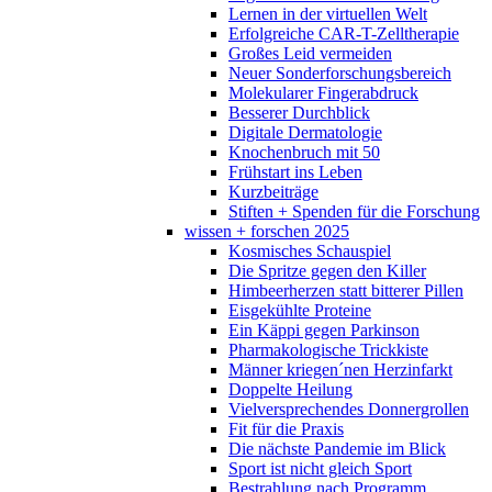
Lernen in der virtuellen Welt
Erfolgreiche CAR-T-Zelltherapie
Großes Leid vermeiden
Neuer Sonderforschungsbereich
Molekularer Fingerabdruck
Besserer Durchblick
Digitale Dermatologie
Knochenbruch mit 50
Frühstart ins Leben
Kurzbeiträge
Stiften + Spenden für die Forschung
wissen + forschen 2025
Kosmisches Schauspiel
Die Spritze gegen den Killer
Himbeerherzen statt bitterer Pillen
Eisgekühlte Proteine
Ein Käppi gegen Parkinson
Pharmakologische Trickkiste
Männer kriegen´nen Herzinfarkt
Doppelte Heilung
Vielversprechendes Donnergrollen
Fit für die Praxis
Die nächste Pandemie im Blick
Sport ist nicht gleich Sport
Bestrahlung nach Programm