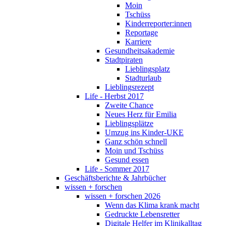
Moin
Tschüss
Kinderreporter:innen
Reportage
Karriere
Gesundheitsakademie
Stadtpiraten
Lieblingsplatz
Stadturlaub
Lieblingsrezept
Life - Herbst 2017
Zweite Chance
Neues Herz für Emilia
Lieblingsplätze
Umzug ins Kinder-UKE
Ganz schön schnell
Moin und Tschüss
Gesund essen
Life - Sommer 2017
Geschäftsberichte & Jahrbücher
wissen + forschen
wissen + forschen 2026
Wenn das Klima krank macht
Gedruckte Lebensretter
Digitale Helfer im Klinikalltag