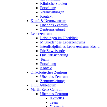
Klinische Studien
Forschung
Veranstaltungen
Kontakt
Kopf- & Neurozentrum
Über das Zentrum
Zentrumsleitung
Leberzentrum
Leistungen im Überblick
Mitglieder des Leberzentrums
Interdisziplinäres Leberzentrums-Board
Für Zuweisende
Qualitätssicherung
Team
Forschung
Kontakt
Onkologisches Zentrum
Über das Zentrum
Zentrumsleitung
UKE Athleticum
Martin Zeitz Centrum
Über das Centrum
Aktuelles
Team
Netzwerk