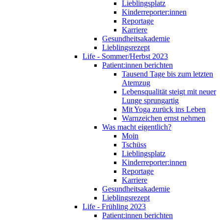
Lieblingsplatz
Kinderreporter:innen
Reportage
Karriere
Gesundheitsakademie
Lieblingsrezept
Life - Sommer/Herbst 2023
Patient:innen berichten
Tausend Tage bis zum letzten
Atemzug
Lebensqualität steigt mit neuer
Lunge sprungartig
Mit Yoga zurück ins Leben
Warnzeichen ernst nehmen
Was macht eigentlich?
Moin
Tschüss
Lieblingsplatz
Kinderreporter:innen
Reportage
Karriere
Gesundheitsakademie
Lieblingsrezept
Life - Frühling 2023
Patient:innen berichten