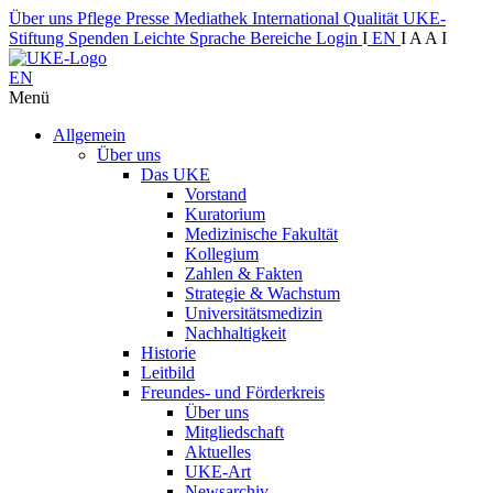
Über uns
Pflege
Presse
Mediathek
International
Qualität
UKE-
Stiftung
Spenden
Leichte Sprache
Bereiche
Login
I
EN
I
A
A
I
EN
Menü
Allgemein
Über uns
Das UKE
Vorstand
Kuratorium
Medizinische Fakultät
Kollegium
Zahlen & Fakten
Strategie & Wachstum
Universitätsmedizin
Nachhaltigkeit
Historie
Leitbild
Freundes- und Förderkreis
Über uns
Mitgliedschaft
Aktuelles
UKE-Art
Newsarchiv