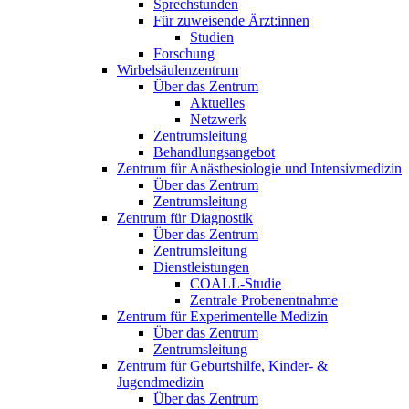
Sprechstunden
Für zuweisende Ärzt:innen
Studien
Forschung
Wirbelsäulenzentrum
Über das Zentrum
Aktuelles
Netzwerk
Zentrumsleitung
Behandlungsangebot
Zentrum für Anästhesiologie und Intensivmedizin
Über das Zentrum
Zentrumsleitung
Zentrum für Diagnostik
Über das Zentrum
Zentrumsleitung
Dienstleistungen
COALL-Studie
Zentrale Probenentnahme
Zentrum für Experimentelle Medizin
Über das Zentrum
Zentrumsleitung
Zentrum für Geburtshilfe, Kinder- &
Jugendmedizin
Über das Zentrum