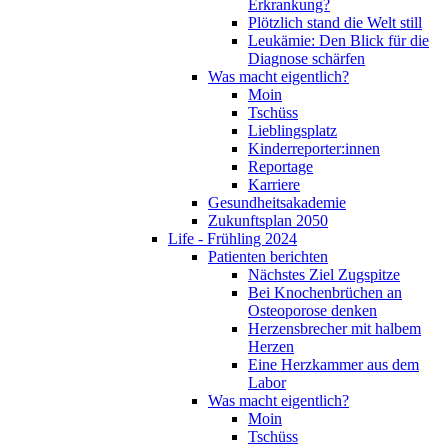
Erkrankung?
Plötzlich stand die Welt still
Leukämie: Den Blick für die
Diagnose schärfen
Was macht eigentlich?
Moin
Tschüss
Lieblingsplatz
Kinderreporter:innen
Reportage
Karriere
Gesundheitsakademie
Zukunftsplan 2050
Life - Frühling 2024
Patienten berichten
Nächstes Ziel Zugspitze
Bei Knochenbrüchen an
Osteoporose denken
Herzensbrecher mit halbem
Herzen
Eine Herzkammer aus dem
Labor
Was macht eigentlich?
Moin
Tschüss