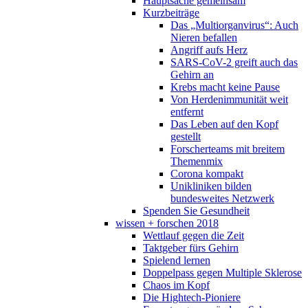
Hauptsache gemeinsam
Kurzbeiträge
Das „Multiorganvirus“: Auch
Nieren befallen
Angriff aufs Herz
SARS-CoV-2 greift auch das
Gehirn an
Krebs macht keine Pause
Von Herdenimmunität weit
entfernt
Das Leben auf den Kopf
gestellt
Forscherteams mit breitem
Themenmix
Corona kompakt
Unikliniken bilden
bundesweites Netzwerk
Spenden Sie Gesundheit
wissen + forschen 2018
Wettlauf gegen die Zeit
Taktgeber fürs Gehirn
Spielend lernen
Doppelpass gegen Multiple Sklerose
Chaos im Kopf
Die Hightech-Pioniere