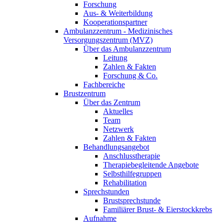
Forschung
Aus- & Weiterbildung
Kooperationspartner
Ambulanzzentrum - Medizinisches
Versorgungszentrum (MVZ)
Über das Ambulanzzentrum
Leitung
Zahlen & Fakten
Forschung & Co.
Fachbereiche
Brustzentrum
Über das Zentrum
Aktuelles
Team
Netzwerk
Zahlen & Fakten
Behandlungsangebot
Anschlusstherapie
Therapiebegleitende Angebote
Selbsthilfegruppen
Rehabilitation
Sprechstunden
Brustsprechstunde
Familiärer Brust- & Eierstockkrebs
Aufnahme