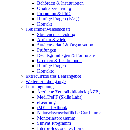
Behörden & Institutionen
Qualitätssicherung
Promotion & PhD
Häufige Fragen (FAQ)
Kontakt
Hebammenwissenschaft
Studienentscheidung
Aufbau & Ziele
Studienverlauf & Organisation
Prüfungen
Rechtsgrundlagen & Formulare
Gremien & Institutionen
Häufige Fragen
Kontakte
Extracurriculares Lehrangebot
Weitere Studiengänge
Lernumgebung
Ärztliche Zentralbibliothek (ÄZB)
MediTreFF (Skills Labs)
eLearning
iMED Textbook
Naturwissenschaftliche Crashkurse
Mentoringprogramm
SimPat-Programm
Interprofessionelles Lernen