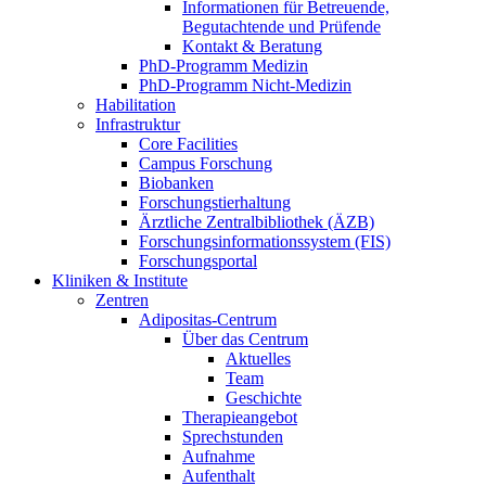
Informationen für Betreuende,
Begutachtende und Prüfende
Kontakt & Beratung
PhD-Programm Medizin
PhD-Programm Nicht-Medizin
Habilitation
Infrastruktur
Core Facilities
Campus Forschung
Biobanken
Forschungstierhaltung
Ärztliche Zentralbibliothek (ÄZB)
Forschungsinformationssystem (FIS)
Forschungsportal
Kliniken & Institute
Zentren
Adipositas-Centrum
Über das Centrum
Aktuelles
Team
Geschichte
Therapieangebot
Sprechstunden
Aufnahme
Aufenthalt