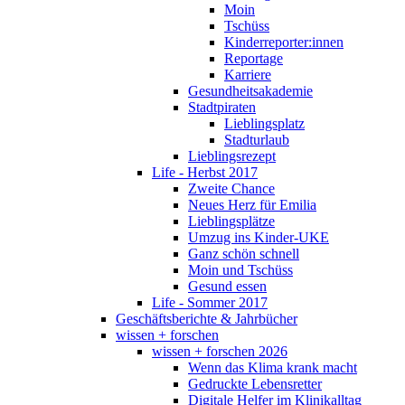
Moin
Tschüss
Kinderreporter:innen
Reportage
Karriere
Gesundheitsakademie
Stadtpiraten
Lieblingsplatz
Stadturlaub
Lieblingsrezept
Life - Herbst 2017
Zweite Chance
Neues Herz für Emilia
Lieblingsplätze
Umzug ins Kinder-UKE
Ganz schön schnell
Moin und Tschüss
Gesund essen
Life - Sommer 2017
Geschäftsberichte & Jahrbücher
wissen + forschen
wissen + forschen 2026
Wenn das Klima krank macht
Gedruckte Lebensretter
Digitale Helfer im Klinikalltag