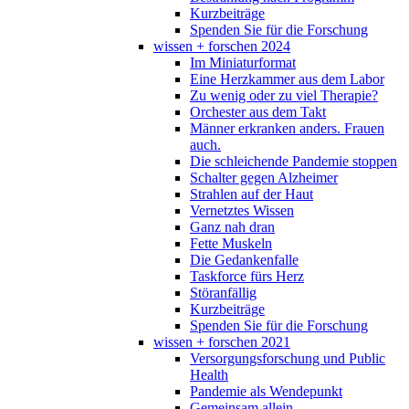
Kurzbeiträge
Spenden Sie für die Forschung
wissen + forschen 2024
Im Miniaturformat
Eine Herzkammer aus dem Labor
Zu wenig oder zu viel Therapie?
Orchester aus dem Takt
Männer erkranken anders. Frauen
auch.
Die schleichende Pandemie stoppen
Schalter gegen Alzheimer
Strahlen auf der Haut
Vernetztes Wissen
Ganz nah dran
Fette Muskeln
Die Gedankenfalle
Taskforce fürs Herz
Störanfällig
Kurzbeiträge
Spenden Sie für die Forschung
wissen + forschen 2021
Versorgungsforschung und Public
Health
Pandemie als Wendepunkt
Gemeinsam allein