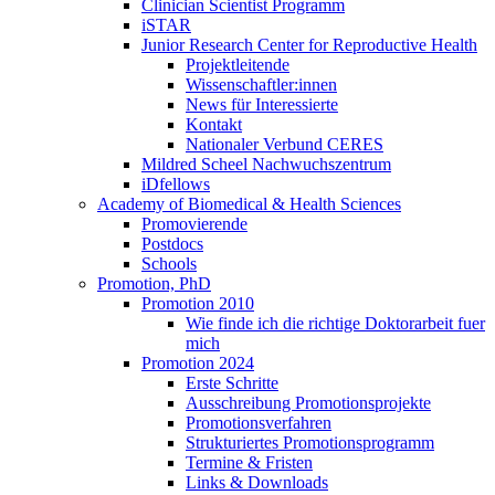
Clinician Scientist Programm
iSTAR
Junior Research Center for Reproductive Health
Projektleitende
Wissenschaftler:innen
News für Interessierte
Kontakt
Nationaler Verbund CERES
Mildred Scheel Nachwuchszentrum
iDfellows
Academy of Biomedical & Health Sciences
Promovierende
Postdocs
Schools
Promotion, PhD
Promotion 2010
Wie finde ich die richtige Doktorarbeit fuer
mich
Promotion 2024
Erste Schritte
Ausschreibung Promotionsprojekte
Promotionsverfahren
Strukturiertes Promotionsprogramm
Termine & Fristen
Links & Downloads