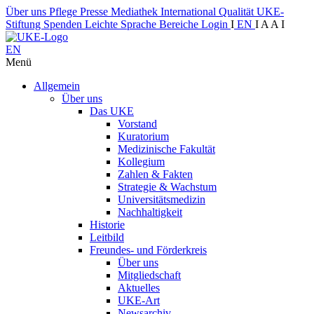
Über uns
Pflege
Presse
Mediathek
International
Qualität
UKE-
Stiftung
Spenden
Leichte Sprache
Bereiche
Login
I
EN
I
A
A
I
EN
Menü
Allgemein
Über uns
Das UKE
Vorstand
Kuratorium
Medizinische Fakultät
Kollegium
Zahlen & Fakten
Strategie & Wachstum
Universitätsmedizin
Nachhaltigkeit
Historie
Leitbild
Freundes- und Förderkreis
Über uns
Mitgliedschaft
Aktuelles
UKE-Art
Newsarchiv