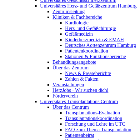
Universitäres Gesichtsschmerzzentrum
Universitäres Herz- und Gefäßzentrum Hamburg
Zentrumsleitung
Kliniken & Fachbereiche
Kardiologie
Herz- und Gefäßchirurgie
Gefäßmedizin
Kinderherzmedizin & EMAH
Deutsches Aortenzentrum Hamburg
Patientenkoordination
Stationen & Funktionsbereiche
Behandlungsangebote
Über das Zentrum
News & Presseberichte
Zahlen & Fakten
Veranstaltungen
HerzJobs - Wir suchen dich!
Förderverein
Universitäres Transplantations Centrum
Über das Centrum
Transplantations-Evaluation
Transplantationskoordination
Forschung und Lehre im UTC
FAQ zum Thema Transplantation
Patientenbeirat