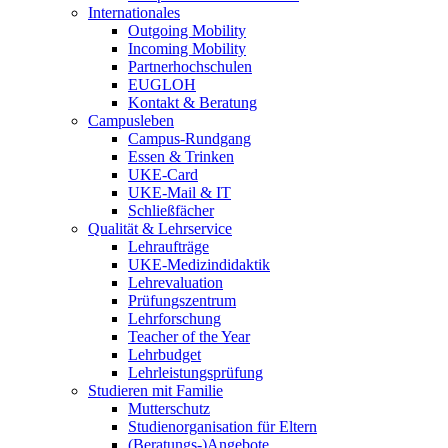
Internationales
Outgoing Mobility
Incoming Mobility
Partnerhochschulen
EUGLOH
Kontakt & Beratung
Campusleben
Campus-Rundgang
Essen & Trinken
UKE-Card
UKE-Mail & IT
Schließfächer
Qualität & Lehrservice
Lehraufträge
UKE-Medizindidaktik
Lehrevaluation
Prüfungszentrum
Lehrforschung
Teacher of the Year
Lehrbudget
Lehrleistungsprüfung
Studieren mit Familie
Mutterschutz
Studienorganisation für Eltern
(Beratungs-)Angebote