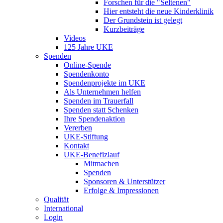
Forschen für die "Seltenen"
Hier entsteht die neue Kinderklinik
Der Grundstein ist gelegt
Kurzbeiträge
Videos
125 Jahre UKE
Spenden
Online-Spende
Spendenkonto
Spendenprojekte im UKE
Als Unternehmen helfen
Spenden im Trauerfall
Spenden statt Schenken
Ihre Spendenaktion
Vererben
UKE-Stiftung
Kontakt
UKE-Benefizlauf
Mitmachen
Spenden
Sponsoren & Unterstützer
Erfolge & Impressionen
Qualität
International
Login