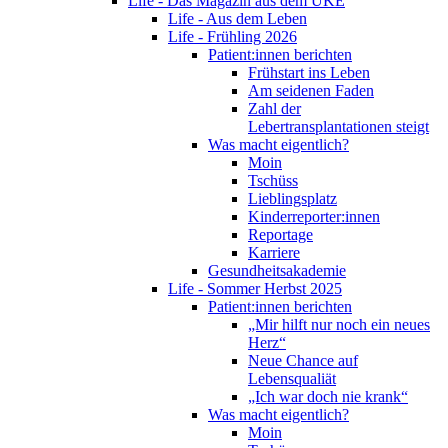
Life - Das Magazin aus dem UKE
Life - Aus dem Leben
Life - Frühling 2026
Patient:innen berichten
Frühstart ins Leben
Am seidenen Faden
Zahl der
Lebertransplantationen steigt
Was macht eigentlich?
Moin
Tschüss
Lieblingsplatz
Kinderreporter:innen
Reportage
Karriere
Gesundheitsakademie
Life - Sommer Herbst 2025
Patient:innen berichten
„Mir hilft nur noch ein neues
Herz“
Neue Chance auf
Lebensqualiät
„Ich war doch nie krank“
Was macht eigentlich?
Moin