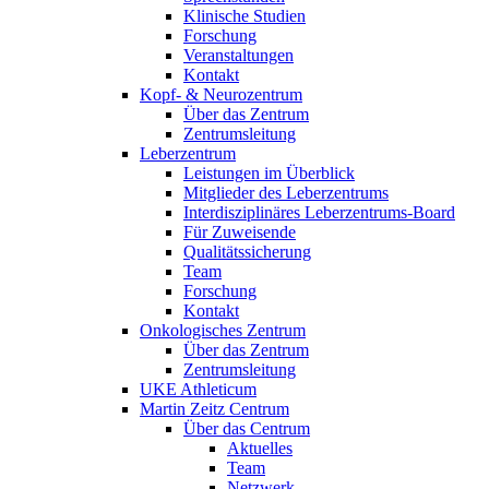
Klinische Studien
Forschung
Veranstaltungen
Kontakt
Kopf- & Neurozentrum
Über das Zentrum
Zentrumsleitung
Leberzentrum
Leistungen im Überblick
Mitglieder des Leberzentrums
Interdisziplinäres Leberzentrums-Board
Für Zuweisende
Qualitätssicherung
Team
Forschung
Kontakt
Onkologisches Zentrum
Über das Zentrum
Zentrumsleitung
UKE Athleticum
Martin Zeitz Centrum
Über das Centrum
Aktuelles
Team
Netzwerk