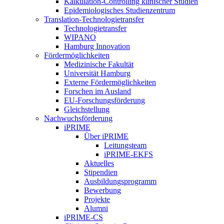
Kalkulation-Controlling klinischer Studien
Epidemiologisches Studienzentrum
Translation-Technologietransfer
Technologietransfer
WIPANO
Hamburg Innovation
Fördermöglichkeiten
Medizinische Fakultät
Universität Hamburg
Externe Fördermöglichkeiten
Forschen im Ausland
EU-Forschungsförderung
Gleichstellung
Nachwuchsförderung
iPRIME
Über iPRIME
Leitungsteam
iPRIME-EKFS
Aktuelles
Stipendien
Ausbildungsprogramm
Bewerbung
Projekte
Alumni
iPRIME-CS