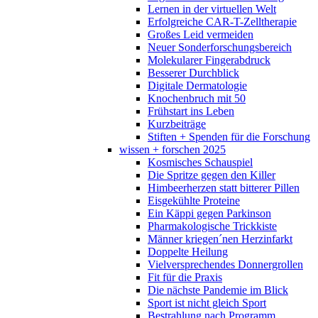
Lernen in der virtuellen Welt
Erfolgreiche CAR-T-Zelltherapie
Großes Leid vermeiden
Neuer Sonderforschungsbereich
Molekularer Fingerabdruck
Besserer Durchblick
Digitale Dermatologie
Knochenbruch mit 50
Frühstart ins Leben
Kurzbeiträge
Stiften + Spenden für die Forschung
wissen + forschen 2025
Kosmisches Schauspiel
Die Spritze gegen den Killer
Himbeerherzen statt bitterer Pillen
Eisgekühlte Proteine
Ein Käppi gegen Parkinson
Pharmakologische Trickkiste
Männer kriegen´nen Herzinfarkt
Doppelte Heilung
Vielversprechendes Donnergrollen
Fit für die Praxis
Die nächste Pandemie im Blick
Sport ist nicht gleich Sport
Bestrahlung nach Programm