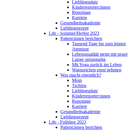
Lieblingsplatz
Kinderreporter:innen
Reportage
Karriere
Gesundheitsakademie
Lieblingsrezept
Life - Sommer/Herbst 2023
Patient:innen berichten
Tausend Tage bis zum letzten
Atemzug
Lebensqualität steigt mit neuer
Lunge sprungartig
Mit Yoga zurück ins Leben
Warnzeichen ernst nehmen
Was macht eigentlich?
Moin
Tschüss
Lieblingsplatz
Kinderreporter:innen
Reportage
Karriere
Gesundheitsakademie
Lieblingsrezept
Life - Frühling 2023
Patient:innen berichten