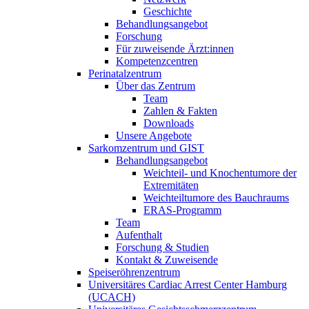
Geschichte
Behandlungsangebot
Forschung
Für zuweisende Ärzt:innen
Kompetenzcentren
Perinatalzentrum
Über das Zentrum
Team
Zahlen & Fakten
Downloads
Unsere Angebote
Sarkomzentrum und GIST
Behandlungsangebot
Weichteil- und Knochentumore der
Extremitäten
Weichteiltumore des Bauchraums
ERAS-Programm
Team
Aufenthalt
Forschung & Studien
Kontakt & Zuweisende
Speiseröhrenzentrum
Universitäres Cardiac Arrest Center Hamburg
(UCACH)