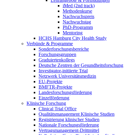
Lehrangebote & Fortbildungen
iMed (2nd track)
Methodenkurse
Nachwuchspreis
Nachwuchstag
PhD-Programm
Mentoring
HCHS Hamburg City Health Study
Verbünde & Programme
Sonderforschungsbereiche
Forschungsgruppen
Graduiertenkollegs
Deutsche Zentren der Gesundheitsforschung
Investigator-initiierte Trial
Netzwerk Universitätsmedizin
EU-Projekte
BMFTR-Projekte
Landesforschungsförderung
Einzelförderung
Klinische Forschung
Clinical Trial Office
Qualitätsmanagement Klinische Studien
Registrierung klinischer Studien
Nationale Forschungsförderung
Vertragsmanagement-Drittmittel