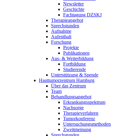
Newsletter
Geschichte
Fachtagung DZSKJ
Therapieangebot
Sprechstunden
Aufnahme
Aufenthalt
Forschung
Projekte
Publikationen
Aus- & Weiterbildung
Fortbildung
Studierende
Unterstützung & Spende
Hauttumorzentrum Hamburg
Über das Zentrum
Team
Behandlungsangebot
Erkrankungsspektrum
Nachsorge
Therapieverfahren
Tumorkonferenz
Untersuchungsmethoden
Zweitmeinung
Sprechstunden