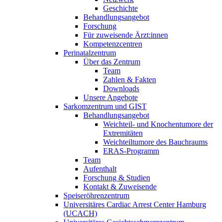
Geschichte
Behandlungsangebot
Forschung
Für zuweisende Ärzt:innen
Kompetenzcentren
Perinatalzentrum
Über das Zentrum
Team
Zahlen & Fakten
Downloads
Unsere Angebote
Sarkomzentrum und GIST
Behandlungsangebot
Weichteil- und Knochentumore der
Extremitäten
Weichteiltumore des Bauchraums
ERAS-Programm
Team
Aufenthalt
Forschung & Studien
Kontakt & Zuweisende
Speiseröhrenzentrum
Universitäres Cardiac Arrest Center Hamburg
(UCACH)