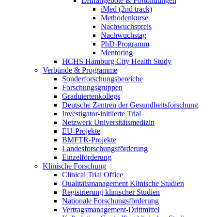
Lehrangebote & Fortbildungen
iMed (2nd track)
Methodenkurse
Nachwuchspreis
Nachwuchstag
PhD-Programm
Mentoring
HCHS Hamburg City Health Study
Verbünde & Programme
Sonderforschungsbereiche
Forschungsgruppen
Graduiertenkollegs
Deutsche Zentren der Gesundheitsforschung
Investigator-initiierte Trial
Netzwerk Universitätsmedizin
EU-Projekte
BMFTR-Projekte
Landesforschungsförderung
Einzelförderung
Klinische Forschung
Clinical Trial Office
Qualitätsmanagement Klinische Studien
Registrierung klinischer Studien
Nationale Forschungsförderung
Vertragsmanagement-Drittmittel