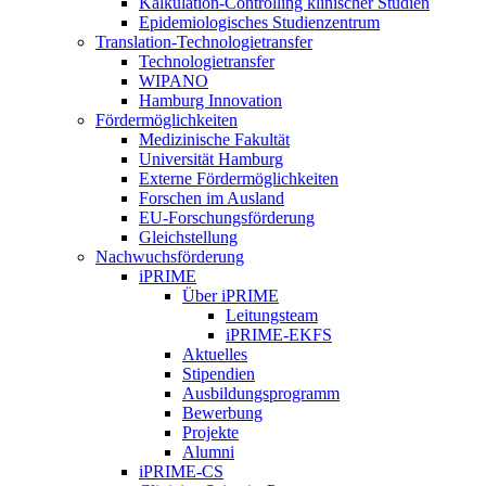
Kalkulation-Controlling klinischer Studien
Epidemiologisches Studienzentrum
Translation-Technologietransfer
Technologietransfer
WIPANO
Hamburg Innovation
Fördermöglichkeiten
Medizinische Fakultät
Universität Hamburg
Externe Fördermöglichkeiten
Forschen im Ausland
EU-Forschungsförderung
Gleichstellung
Nachwuchsförderung
iPRIME
Über iPRIME
Leitungsteam
iPRIME-EKFS
Aktuelles
Stipendien
Ausbildungsprogramm
Bewerbung
Projekte
Alumni
iPRIME-CS