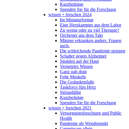
Kurzbeiträge
Spenden Sie für die Forschung
wissen + forschen 2024
Im Miniaturformat
Eine Herzkammer aus dem Labor
Zu wenig oder zu viel Therapie?
Orchester aus dem Takt
Männer erkranken anders. Frauen
auch.
Die schleichende Pandemie stoppen
Schalter gegen Alzheimer
Strahlen auf der Haut
Vernetztes Wissen
Ganz nah dran
Fette Muskeln
Die Gedankenfalle
Taskforce fürs Herz
Störanfällig
Kurzbeiträge
Spenden Sie für die Forschung
wissen + forschen 2021
Versorgungsforschung und Public
Health
Pandemie als Wendepunkt
Gemeinsam allein