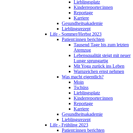
Lieblingsplatz
Kinderreporter:innen
Reportage
Karriere
Gesundheitsakademie
Lieblingsrezept
Life - Sommer/Herbst 2023
Patient:innen berichten
Tausend Tage bis zum letzten
Atemzug
Lebensqualität steigt mit neuer
Lunge sprungartig
Mit Yoga zurück ins Leben
Warnzeichen ernst nehmen
Was macht eigentlich?
Moin
Tschüss
Lieblingsplatz
Kinderreporter:innen
Reportage
Karriere
Gesundheitsakademie
Lieblingsrezept
Life - Frühling 2023
Patient:innen berichten