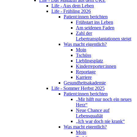
Life - Das Magazin aus dem UKE
Life - Aus dem Leben
Life - Frühling 2026
Patient:innen berichten
Frühstart ins Leben
Am seidenen Faden
Zahl der
Lebertransplantationen steigt
Was macht eigentlich?
Moin
Tschüss
Lieblingsplatz
Kinderreporter:innen
Reportage
Karriere
Gesundheitsakademie
Life - Sommer Herbst 2025
Patient:innen berichten
„Mir hilft nur noch ein neues
Herz“
Neue Chance auf
Lebensqualiät
„Ich war doch nie krank“
Was macht eigentlich?
Moin