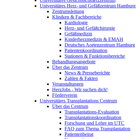
Universitäres Gesichtsschmerzzentrum
Universitäres Herz- und Gefäßzentrum Hamburg
Zentrumsleitung
Kliniken & Fachbereiche
Kardiologie
Herz- und Gefäßchirurgie
Gefäßmedizin
Kinderherzmedizin & EMAH
Deutsches Aortenzentrum Hamburg
Patientenkoordination
Stationen & Funktionsbereiche
Behandlungsangebote
Über das Zentrum
News & Presseberichte
Zahlen & Fakten
Veranstaltungen
HerzJobs - Wir suchen dich!
Förderverein
Universitäres Transplantations Centrum
Über das Centrum
Transplantations-Evaluation
Transplantationskoordination
Forschung und Lehre im UTC
FAQ zum Thema Transplantation
Patientenbeirat