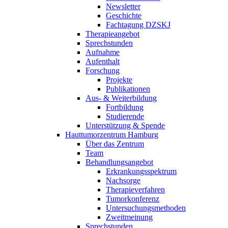
Newsletter
Geschichte
Fachtagung DZSKJ
Therapieangebot
Sprechstunden
Aufnahme
Aufenthalt
Forschung
Projekte
Publikationen
Aus- & Weiterbildung
Fortbildung
Studierende
Unterstützung & Spende
Hauttumorzentrum Hamburg
Über das Zentrum
Team
Behandlungsangebot
Erkrankungsspektrum
Nachsorge
Therapieverfahren
Tumorkonferenz
Untersuchungsmethoden
Zweitmeinung
Sprechstunden