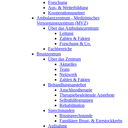
Forschung
Aus- & Weiterbildung
Kooperationspartner
Ambulanzzentrum - Medizinisches
Versorgungszentrum (MVZ)
Über das Ambulanzzentrum
Leitung
Zahlen & Fakten
Forschung & Co.
Fachbereiche
Brustzentrum
Über das Zentrum
Aktuelles
Team
Netzwerk
Zahlen & Fakten
Behandlungsangebot
Anschlusstherapie
Therapiebegleitende Angebote
Selbsthilfegruppen
Rehabilitation
Sprechstunden
Brustsprechstunde
Familiärer Brust- & Eierstockkrebs
Aufnahme