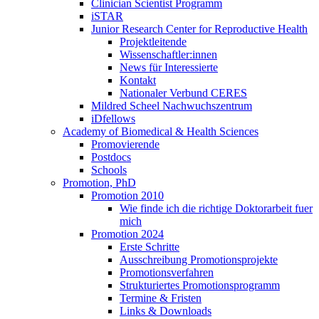
Clinician Scientist Programm
iSTAR
Junior Research Center for Reproductive Health
Projektleitende
Wissenschaftler:innen
News für Interessierte
Kontakt
Nationaler Verbund CERES
Mildred Scheel Nachwuchszentrum
iDfellows
Academy of Biomedical & Health Sciences
Promovierende
Postdocs
Schools
Promotion, PhD
Promotion 2010
Wie finde ich die richtige Doktorarbeit fuer
mich
Promotion 2024
Erste Schritte
Ausschreibung Promotionsprojekte
Promotionsverfahren
Strukturiertes Promotionsprogramm
Termine & Fristen
Links & Downloads