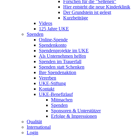
Forschen für die "Seltenen"
Hier entsteht die neue Kinderklinik
Der Grundstein ist gelegt
Kurzbeiträge
Videos
125 Jahre UKE
Spenden
Online-Spende
Spendenkonto
Spendenprojekte im UKE
Als Unternehmen helfen
Spenden im Trauerfall
Spenden statt Schenken
Ihre Spendenaktion
Vererben
UKE-Stiftung
Kontakt
UKE-Benefizlauf
Mitmachen
Spenden
Sponsoren & Unterstützer
Erfolge & Impressionen
Qualität
International
Login