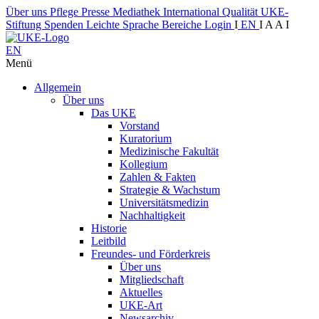
Über uns
Pflege
Presse
Mediathek
International
Qualität
UKE-
Stiftung
Spenden
Leichte Sprache
Bereiche
Login
I
EN
I
A
A
I
EN
Menü
Allgemein
Über uns
Das UKE
Vorstand
Kuratorium
Medizinische Fakultät
Kollegium
Zahlen & Fakten
Strategie & Wachstum
Universitätsmedizin
Nachhaltigkeit
Historie
Leitbild
Freundes- und Förderkreis
Über uns
Mitgliedschaft
Aktuelles
UKE-Art
Newsarchiv