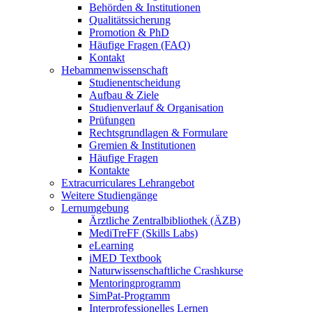
Behörden & Institutionen
Qualitätssicherung
Promotion & PhD
Häufige Fragen (FAQ)
Kontakt
Hebammenwissenschaft
Studienentscheidung
Aufbau & Ziele
Studienverlauf & Organisation
Prüfungen
Rechtsgrundlagen & Formulare
Gremien & Institutionen
Häufige Fragen
Kontakte
Extracurriculares Lehrangebot
Weitere Studiengänge
Lernumgebung
Ärztliche Zentralbibliothek (ÄZB)
MediTreFF (Skills Labs)
eLearning
iMED Textbook
Naturwissenschaftliche Crashkurse
Mentoringprogramm
SimPat-Programm
Interprofessionelles Lernen