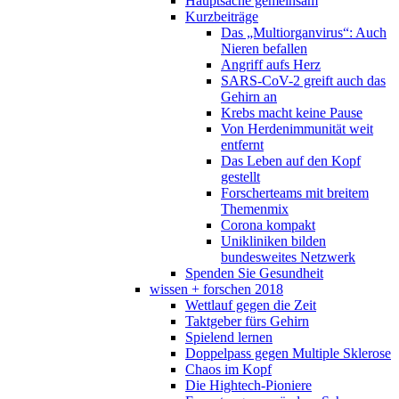
Hauptsache gemeinsam
Kurzbeiträge
Das „Multiorganvirus“: Auch
Nieren befallen
Angriff aufs Herz
SARS-CoV-2 greift auch das
Gehirn an
Krebs macht keine Pause
Von Herdenimmunität weit
entfernt
Das Leben auf den Kopf
gestellt
Forscherteams mit breitem
Themenmix
Corona kompakt
Unikliniken bilden
bundesweites Netzwerk
Spenden Sie Gesundheit
wissen + forschen 2018
Wettlauf gegen die Zeit
Taktgeber fürs Gehirn
Spielend lernen
Doppelpass gegen Multiple Sklerose
Chaos im Kopf
Die Hightech-Pioniere