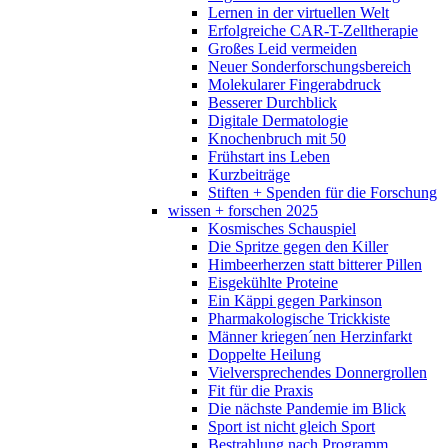
Lernen in der virtuellen Welt
Erfolgreiche CAR-T-Zelltherapie
Großes Leid vermeiden
Neuer Sonderforschungsbereich
Molekularer Fingerabdruck
Besserer Durchblick
Digitale Dermatologie
Knochenbruch mit 50
Frühstart ins Leben
Kurzbeiträge
Stiften + Spenden für die Forschung
wissen + forschen 2025
Kosmisches Schauspiel
Die Spritze gegen den Killer
Himbeerherzen statt bitterer Pillen
Eisgekühlte Proteine
Ein Käppi gegen Parkinson
Pharmakologische Trickkiste
Männer kriegen´nen Herzinfarkt
Doppelte Heilung
Vielversprechendes Donnergrollen
Fit für die Praxis
Die nächste Pandemie im Blick
Sport ist nicht gleich Sport
Bestrahlung nach Programm