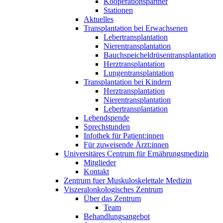
Kooperationspartner
Stationen
Aktuelles
Transplantation bei Erwachsenen
Lebertransplantation
Nierentransplantation
Bauchspeicheldrüsentransplantation
Herztransplantation
Lungentransplantation
Transplantation bei Kindern
Herztransplantation
Nierentransplantation
Lebertransplantation
Lebendspende
Sprechstunden
Infothek für Patient:innen
Für zuweisende Ärzt:innen
Universitäres Centrum für Ernährungsmedizin
Mitglieder
Kontakt
Zentrum fuer Muskuloskelettale Medizin
Viszeral­onkologisches Zentrum
Über das Zentrum
Team
Behandlungsangebot