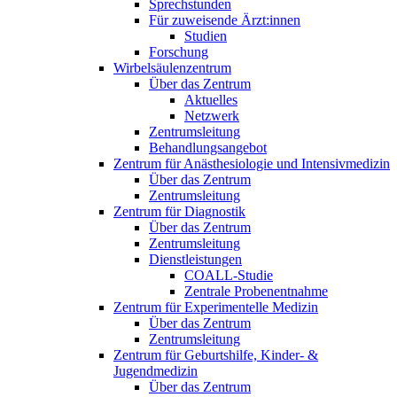
Sprechstunden
Für zuweisende Ärzt:innen
Studien
Forschung
Wirbelsäulenzentrum
Über das Zentrum
Aktuelles
Netzwerk
Zentrumsleitung
Behandlungsangebot
Zentrum für Anästhesiologie und Intensivmedizin
Über das Zentrum
Zentrumsleitung
Zentrum für Diagnostik
Über das Zentrum
Zentrumsleitung
Dienstleistungen
COALL-Studie
Zentrale Probenentnahme
Zentrum für Experimentelle Medizin
Über das Zentrum
Zentrumsleitung
Zentrum für Geburtshilfe, Kinder- &
Jugendmedizin
Über das Zentrum