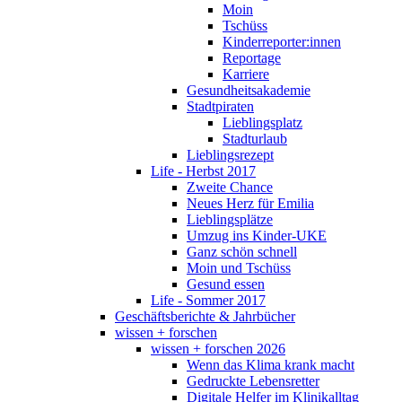
Moin
Tschüss
Kinderreporter:innen
Reportage
Karriere
Gesundheitsakademie
Stadtpiraten
Lieblingsplatz
Stadturlaub
Lieblingsrezept
Life - Herbst 2017
Zweite Chance
Neues Herz für Emilia
Lieblingsplätze
Umzug ins Kinder-UKE
Ganz schön schnell
Moin und Tschüss
Gesund essen
Life - Sommer 2017
Geschäftsberichte & Jahrbücher
wissen + forschen
wissen + forschen 2026
Wenn das Klima krank macht
Gedruckte Lebensretter
Digitale Helfer im Klinikalltag