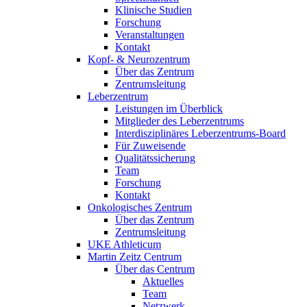
Klinische Studien
Forschung
Veranstaltungen
Kontakt
Kopf- & Neurozentrum
Über das Zentrum
Zentrumsleitung
Leberzentrum
Leistungen im Überblick
Mitglieder des Leberzentrums
Interdisziplinäres Leberzentrums-Board
Für Zuweisende
Qualitätssicherung
Team
Forschung
Kontakt
Onkologisches Zentrum
Über das Zentrum
Zentrumsleitung
UKE Athleticum
Martin Zeitz Centrum
Über das Centrum
Aktuelles
Team
Netzwerk