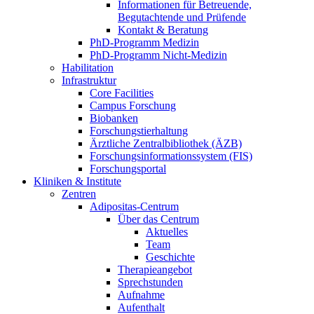
Informationen für Betreuende,
Begutachtende und Prüfende
Kontakt & Beratung
PhD-Programm Medizin
PhD-Programm Nicht-Medizin
Habilitation
Infrastruktur
Core Facilities
Campus Forschung
Biobanken
Forschungstierhaltung
Ärztliche Zentralbibliothek (ÄZB)
Forschungsinformationssystem (FIS)
Forschungsportal
Kliniken & Institute
Zentren
Adipositas-Centrum
Über das Centrum
Aktuelles
Team
Geschichte
Therapieangebot
Sprechstunden
Aufnahme
Aufenthalt