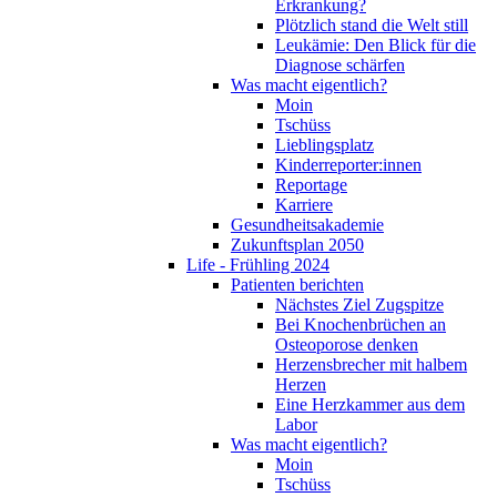
Erkrankung?
Plötzlich stand die Welt still
Leukämie: Den Blick für die
Diagnose schärfen
Was macht eigentlich?
Moin
Tschüss
Lieblingsplatz
Kinderreporter:innen
Reportage
Karriere
Gesundheitsakademie
Zukunftsplan 2050
Life - Frühling 2024
Patienten berichten
Nächstes Ziel Zugspitze
Bei Knochenbrüchen an
Osteoporose denken
Herzensbrecher mit halbem
Herzen
Eine Herzkammer aus dem
Labor
Was macht eigentlich?
Moin
Tschüss