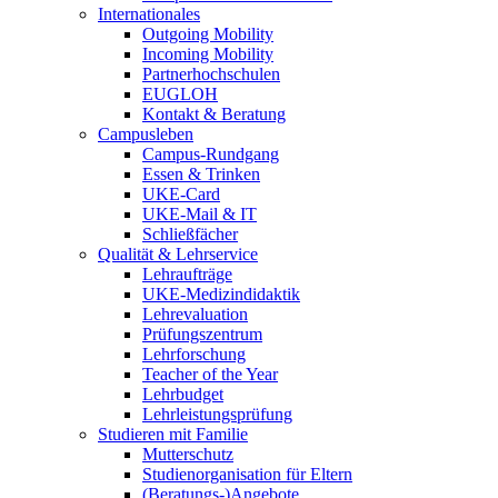
Internationales
Outgoing Mobility
Incoming Mobility
Partnerhochschulen
EUGLOH
Kontakt & Beratung
Campusleben
Campus-Rundgang
Essen & Trinken
UKE-Card
UKE-Mail & IT
Schließfächer
Qualität & Lehrservice
Lehraufträge
UKE-Medizindidaktik
Lehrevaluation
Prüfungszentrum
Lehrforschung
Teacher of the Year
Lehrbudget
Lehrleistungsprüfung
Studieren mit Familie
Mutterschutz
Studienorganisation für Eltern
(Beratungs-)Angebote