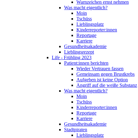
Warnzeichen ernst nehmen
Was macht eigentlich?
Moin
Tschüss
Lieblingsplatz
Kinderreporter:innen
Reportage
Karriere
Gesundheitsakademie
Lieblingsrezept
Life - Frühling 2023
Patient:innen berichten
Wieder Vertrauen fassen
Gemeinsam gegen Brustkrebs
Aufgeben ist keine Option
Angriff auf die weiße Substanz
Was macht eigentlich?
Moin
Tschüss
Kinderreporter:innen
Reportage
Karriere
Gesundheitsakademie
Stadtpiraten
Lieblingsplatz