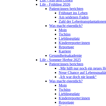
Life - Aus dem Leben
Life - Frühling 2026
Patient:innen berichten
Frühstart ins Leben
Am seidenen Faden
Zahl der Lebertransplantationen
Was macht eigentlich?
Moin
Tschüss
Lieblingsplatz
Kinderreporter:innen
Reportage
Karriere
Gesundheitsakademie
Life - Sommer Herbst 2025
Patient:innen berichten
„Mir hilft nur noch ein neues H
Neue Chance auf Lebensqualiä
„Ich war doch nie krank“
Was macht eigentlich?
Moin
Tschüss
Lieblingsplatz
Kinderreporter:innen
Reportage