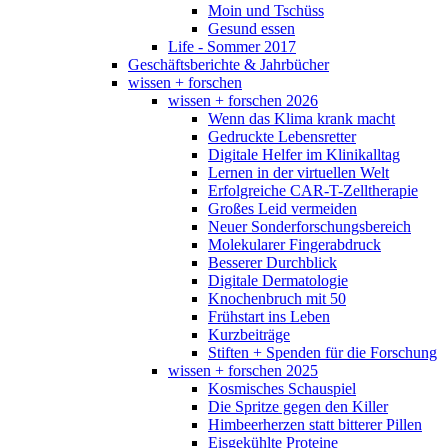
Moin und Tschüss
Gesund essen
Life - Sommer 2017
Geschäftsberichte & Jahrbücher
wissen + forschen
wissen + forschen 2026
Wenn das Klima krank macht
Gedruckte Lebensretter
Digitale Helfer im Klinikalltag
Lernen in der virtuellen Welt
Erfolgreiche CAR-T-Zelltherapie
Großes Leid vermeiden
Neuer Sonderforschungsbereich
Molekularer Fingerabdruck
Besserer Durchblick
Digitale Dermatologie
Knochenbruch mit 50
Frühstart ins Leben
Kurzbeiträge
Stiften + Spenden für die Forschung
wissen + forschen 2025
Kosmisches Schauspiel
Die Spritze gegen den Killer
Himbeerherzen statt bitterer Pillen
Eisgekühlte Proteine