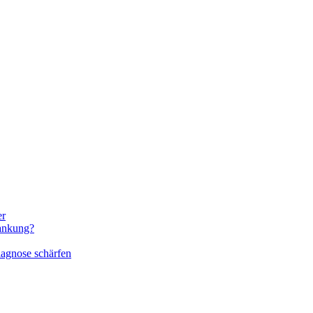
er
rankung?
iagnose schärfen