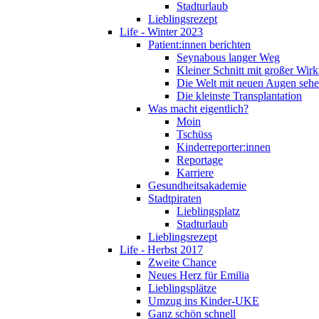
Stadturlaub
Lieblingsrezept
Life - Winter 2023
Patient:innen berichten
Seynabous langer Weg
Kleiner Schnitt mit großer Wir
Die Welt mit neuen Augen seh
Die kleinste Transplantation
Was macht eigentlich?
Moin
Tschüss
Kinderreporter:innen
Reportage
Karriere
Gesundheitsakademie
Stadtpiraten
Lieblingsplatz
Stadturlaub
Lieblingsrezept
Life - Herbst 2017
Zweite Chance
Neues Herz für Emilia
Lieblingsplätze
Umzug ins Kinder-UKE
Ganz schön schnell