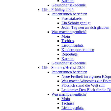
Karriere
Gesundheitsakademie
Life - Frühling 2025
Patient:innen berichten
Prostatakrebs
Ein Schnitt genügt
Jeden Tag neu an sich glauben
Was macht eigentlich?
Moin
Tschüss
Lieblingsplatz
Kinderreporter:innen
Reportage
Karriere
Gesundheitsakademie
Life - Sommer/Herbst 2024
Patient:innen berichten
Neue Freiheit im eigenen Körp
Was macht Adipositas zur Erk
Plötzlich stand die Welt still
Leukämie: Den Blick für die D
Was macht eigentlich?
Moin
Tschüss
Lieblingsplatz