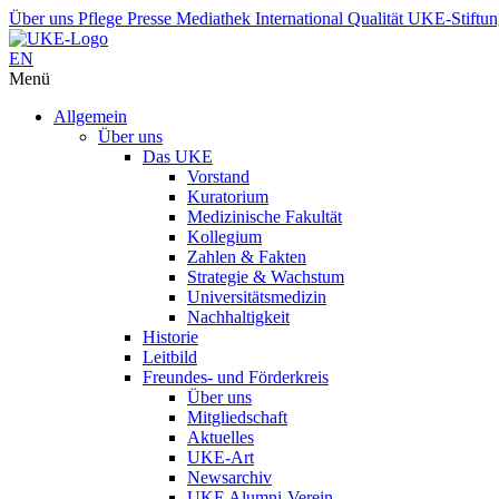
Über uns
Pflege
Presse
Mediathek
International
Qualität
UKE-Stiftu
EN
Menü
Allgemein
Über uns
Das UKE
Vorstand
Kuratorium
Medizinische Fakultät
Kollegium
Zahlen & Fakten
Strategie & Wachstum
Universitätsmedizin
Nachhaltigkeit
Historie
Leitbild
Freundes- und Förderkreis
Über uns
Mitgliedschaft
Aktuelles
UKE-Art
Newsarchiv
UKE Alumni-Verein