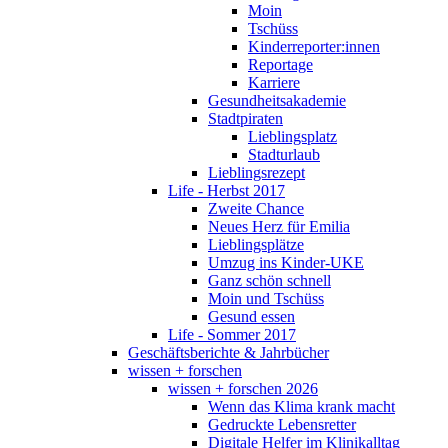
Moin
Tschüss
Kinderreporter:innen
Reportage
Karriere
Gesundheitsakademie
Stadtpiraten
Lieblingsplatz
Stadturlaub
Lieblingsrezept
Life - Herbst 2017
Zweite Chance
Neues Herz für Emilia
Lieblingsplätze
Umzug ins Kinder-UKE
Ganz schön schnell
Moin und Tschüss
Gesund essen
Life - Sommer 2017
Geschäftsberichte & Jahrbücher
wissen + forschen
wissen + forschen 2026
Wenn das Klima krank macht
Gedruckte Lebensretter
Digitale Helfer im Klinikalltag