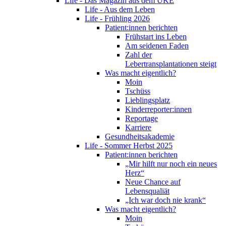
Life - Das Magazin aus dem UKE
Life - Aus dem Leben
Life - Frühling 2026
Patient:innen berichten
Frühstart ins Leben
Am seidenen Faden
Zahl der
Lebertransplantationen steigt
Was macht eigentlich?
Moin
Tschüss
Lieblingsplatz
Kinderreporter:innen
Reportage
Karriere
Gesundheitsakademie
Life - Sommer Herbst 2025
Patient:innen berichten
„Mir hilft nur noch ein neues
Herz“
Neue Chance auf
Lebensqualiät
„Ich war doch nie krank“
Was macht eigentlich?
Moin