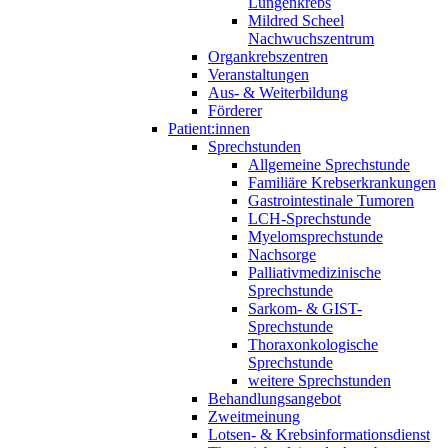
Lungenkrebs
Mildred Scheel
Nachwuchszentrum
Organkrebszentren
Veranstaltungen
Aus- & Weiterbildung
Förderer
Patient:innen
Sprechstunden
Allgemeine Sprechstunde
Familiäre Krebserkrankungen
Gastrointestinale Tumoren
LCH-Sprechstunde
Myelomsprechstunde
Nachsorge
Palliativmedizinische
Sprechstunde
Sarkom- & GIST-
Sprechstunde
Thoraxonkologische
Sprechstunde
weitere Sprechstunden
Behandlungsangebot
Zweitmeinung
Lotsen- & Krebsinformationsdienst