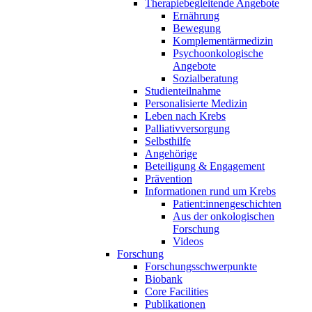
Therapiebegleitende Angebote
Ernährung
Bewegung
Komplementärmedizin
Psychoonkologische
Angebote
Sozialberatung
Studienteilnahme
Personalisierte Medizin
Leben nach Krebs
Palliativversorgung
Selbsthilfe
Angehörige
Beteiligung & Engagement
Prävention
Informationen rund um Krebs
Patient:innengeschichten
Aus der onkologischen
Forschung
Videos
Forschung
Forschungsschwerpunkte
Biobank
Core Facilities
Publikationen