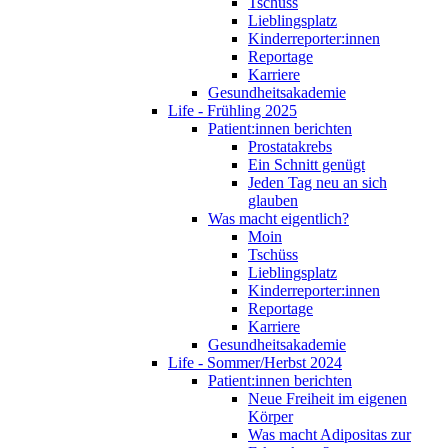
Tschüss
Lieblingsplatz
Kinderreporter:innen
Reportage
Karriere
Gesundheitsakademie
Life - Frühling 2025
Patient:innen berichten
Prostatakrebs
Ein Schnitt genügt
Jeden Tag neu an sich
glauben
Was macht eigentlich?
Moin
Tschüss
Lieblingsplatz
Kinderreporter:innen
Reportage
Karriere
Gesundheitsakademie
Life - Sommer/Herbst 2024
Patient:innen berichten
Neue Freiheit im eigenen
Körper
Was macht Adipositas zur