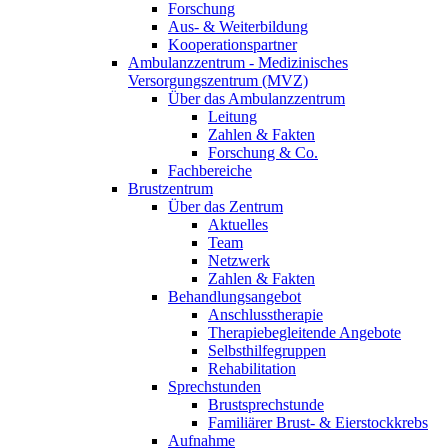
Forschung
Aus- & Weiterbildung
Kooperationspartner
Ambulanzzentrum - Medizinisches
Versorgungszentrum (MVZ)
Über das Ambulanzzentrum
Leitung
Zahlen & Fakten
Forschung & Co.
Fachbereiche
Brustzentrum
Über das Zentrum
Aktuelles
Team
Netzwerk
Zahlen & Fakten
Behandlungsangebot
Anschlusstherapie
Therapiebegleitende Angebote
Selbsthilfegruppen
Rehabilitation
Sprechstunden
Brustsprechstunde
Familiärer Brust- & Eierstockkrebs
Aufnahme