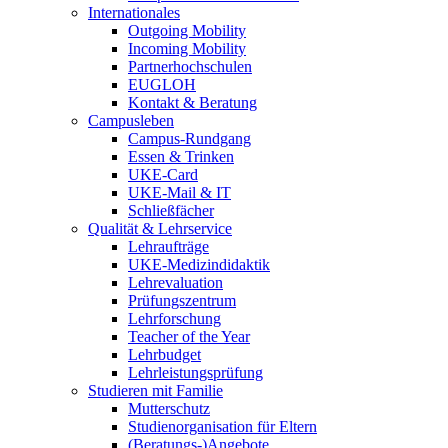
Internationales
Outgoing Mobility
Incoming Mobility
Partnerhochschulen
EUGLOH
Kontakt & Beratung
Campusleben
Campus-Rundgang
Essen & Trinken
UKE-Card
UKE-Mail & IT
Schließfächer
Qualität & Lehrservice
Lehraufträge
UKE-Medizindidaktik
Lehrevaluation
Prüfungszentrum
Lehrforschung
Teacher of the Year
Lehrbudget
Lehrleistungsprüfung
Studieren mit Familie
Mutterschutz
Studienorganisation für Eltern
(Beratungs-)Angebote