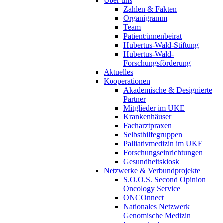
Über uns
Zahlen & Fakten
Organigramm
Team
Patient:innenbeirat
Hubertus-Wald-Stiftung
Hubertus-Wald-
Forschungsförderung
Aktuelles
Kooperationen
Akademische & Designierte
Partner
Mitglieder im UKE
Krankenhäuser
Facharztpraxen
Selbsthilfegruppen
Palliativmedizin im UKE
Forschungseinrichtungen
Gesundheitskiosk
Netzwerke & Verbundprojekte
S.O.O.S. Second Opinion
Oncology Service
ONCOnnect
Nationales Netzwerk
Genomische Medizin