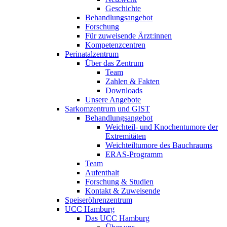
Geschichte
Behandlungsangebot
Forschung
Für zuweisende Ärzt:innen
Kompetenzcentren
Perinatalzentrum
Über das Zentrum
Team
Zahlen & Fakten
Downloads
Unsere Angebote
Sarkomzentrum und GIST
Behandlungsangebot
Weichteil- und Knochentumore der
Extremitäten
Weichteiltumore des Bauchraums
ERAS-Programm
Team
Aufenthalt
Forschung & Studien
Kontakt & Zuweisende
Speiseröhrenzentrum
UCC Hamburg
Das UCC Hamburg