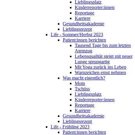
Lieblingsplatz
Kinderreporter:innen
Reportage
Karriere
Gesundheitsakademie
Lieblingsrezept
Life - Sommer/Herbst 2023
Patient:innen berichten
Tausend Tage bis zum letzten
Atemzug
Lebensqualität steigt mit neuer
Lunge sprungartig
Mit Yoga zurück ins Leben
Warnzeichen ernst nehmen
Was macht eigentlich?
Moin
Tschüss
Lieblingsplatz
Kinderreporter:innen
Reportage
Karriere
Gesundheitsakademie
Lieblingsrezept
Life - Frühling 2023
Patient:innen berichten