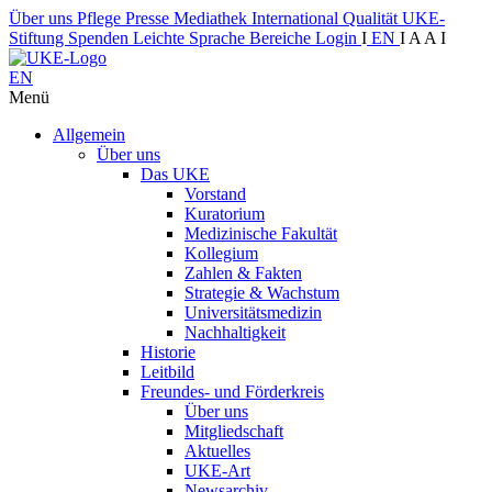
Über uns
Pflege
Presse
Mediathek
International
Qualität
UKE-
Stiftung
Spenden
Leichte Sprache
Bereiche
Login
I
EN
I
A
A
I
EN
Menü
Allgemein
Über uns
Das UKE
Vorstand
Kuratorium
Medizinische Fakultät
Kollegium
Zahlen & Fakten
Strategie & Wachstum
Universitätsmedizin
Nachhaltigkeit
Historie
Leitbild
Freundes- und Förderkreis
Über uns
Mitgliedschaft
Aktuelles
UKE-Art
Newsarchiv