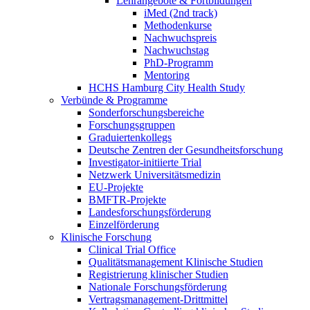
Lehrangebote & Fortbildungen
iMed (2nd track)
Methodenkurse
Nachwuchspreis
Nachwuchstag
PhD-Programm
Mentoring
HCHS Hamburg City Health Study
Verbünde & Programme
Sonderforschungsbereiche
Forschungsgruppen
Graduiertenkollegs
Deutsche Zentren der Gesundheitsforschung
Investigator-initiierte Trial
Netzwerk Universitätsmedizin
EU-Projekte
BMFTR-Projekte
Landesforschungsförderung
Einzelförderung
Klinische Forschung
Clinical Trial Office
Qualitätsmanagement Klinische Studien
Registrierung klinischer Studien
Nationale Forschungsförderung
Vertragsmanagement-Drittmittel