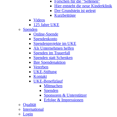
Forschen für die "Seltenen"
Hier entsteht die neue Kinderklinik
Der Grundstein ist gelegt
Kurzbeiträge
Videos
125 Jahre UKE
Spenden
Online-Spende
Spendenkonto
Spendenprojekte im UKE
Als Unternehmen helfen
Spenden im Trauerfall
Spenden statt Schenken
Ihre Spendenaktion
Vererben
UKE-Stiftung
Kontakt
UKE-Benefizlauf
Mitmachen
Spenden
Sponsoren & Unterstützer
Erfolge & Impressionen
Qualität
International
Login