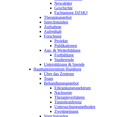
Newsletter
Geschichte
Fachtagung DZSKJ
Therapieangebot
Sprechstunden
Aufnahme
Aufenthalt
Forschung
Projekte
Publikationen
Aus- & Weiterbildung
Fortbildung
Studierende
Unterstützung & Spende
Hauttumorzentrum Hamburg
Über das Zentrum
Team
Behandlungsangebot
Erkrankungsspektrum
Nachsorge
Therapieverfahren
Tumorkonferenz
Untersuchungsmethoden
Zweitmeinung
Sprechstunden