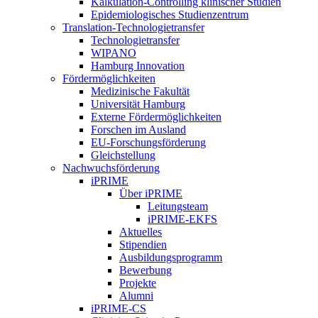
Kalkulation-Controlling klinischer Studien
Epidemiologisches Studienzentrum
Translation-Technologietransfer
Technologietransfer
WIPANO
Hamburg Innovation
Fördermöglichkeiten
Medizinische Fakultät
Universität Hamburg
Externe Fördermöglichkeiten
Forschen im Ausland
EU-Forschungsförderung
Gleichstellung
Nachwuchsförderung
iPRIME
Über iPRIME
Leitungsteam
iPRIME-EKFS
Aktuelles
Stipendien
Ausbildungsprogramm
Bewerbung
Projekte
Alumni
iPRIME-CS