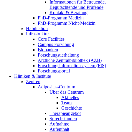
Informationen für Betreuende,
Begutachtende und Prüfende
Kontakt & Beratung
PhD-Programm Medizin
PhD-Programm Nicht-Medizin
Habilitation
Infrastruktur
Core Facilities
Campus Forschung
Biobanken
Forschungstierhaltung
Ärztliche Zentralbibliothek (ÄZB)
Forschungsinformationssystem (FIS)
Forschungsportal
Kliniken & Institute
Zentren
Adipositas-Centrum
Über das Centrum
Aktuelles
Team
Geschichte
Therapieangebot
Sprechstunden
Aufnahme
Aufenthalt