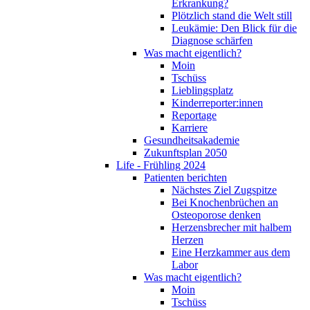
Erkrankung?
Plötzlich stand die Welt still
Leukämie: Den Blick für die
Diagnose schärfen
Was macht eigentlich?
Moin
Tschüss
Lieblingsplatz
Kinderreporter:innen
Reportage
Karriere
Gesundheitsakademie
Zukunftsplan 2050
Life - Frühling 2024
Patienten berichten
Nächstes Ziel Zugspitze
Bei Knochenbrüchen an
Osteoporose denken
Herzensbrecher mit halbem
Herzen
Eine Herzkammer aus dem
Labor
Was macht eigentlich?
Moin
Tschüss