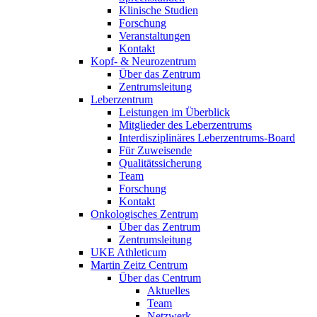
Klinische Studien
Forschung
Veranstaltungen
Kontakt
Kopf- & Neurozentrum
Über das Zentrum
Zentrumsleitung
Leberzentrum
Leistungen im Überblick
Mitglieder des Leberzentrums
Interdisziplinäres Leberzentrums-Board
Für Zuweisende
Qualitätssicherung
Team
Forschung
Kontakt
Onkologisches Zentrum
Über das Zentrum
Zentrumsleitung
UKE Athleticum
Martin Zeitz Centrum
Über das Centrum
Aktuelles
Team
Netzwerk