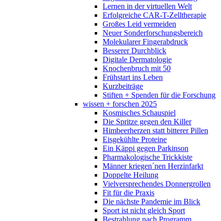
Lernen in der virtuellen Welt
Erfolgreiche CAR-T-Zelltherapie
Großes Leid vermeiden
Neuer Sonderforschungsbereich
Molekularer Fingerabdruck
Besserer Durchblick
Digitale Dermatologie
Knochenbruch mit 50
Frühstart ins Leben
Kurzbeiträge
Stiften + Spenden für die Forschung
wissen + forschen 2025
Kosmisches Schauspiel
Die Spritze gegen den Killer
Himbeerherzen statt bitterer Pillen
Eisgekühlte Proteine
Ein Käppi gegen Parkinson
Pharmakologische Trickkiste
Männer kriegen´nen Herzinfarkt
Doppelte Heilung
Vielversprechendes Donnergrollen
Fit für die Praxis
Die nächste Pandemie im Blick
Sport ist nicht gleich Sport
Bestrahlung nach Programm