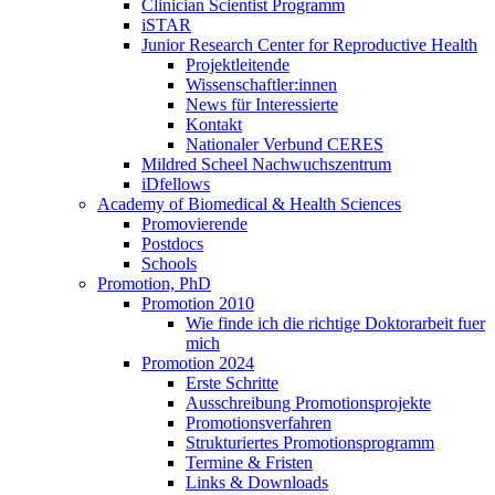
Clinician Scientist Programm
iSTAR
Junior Research Center for Reproductive Health
Projektleitende
Wissenschaftler:innen
News für Interessierte
Kontakt
Nationaler Verbund CERES
Mildred Scheel Nachwuchszentrum
iDfellows
Academy of Biomedical & Health Sciences
Promovierende
Postdocs
Schools
Promotion, PhD
Promotion 2010
Wie finde ich die richtige Doktorarbeit fuer
mich
Promotion 2024
Erste Schritte
Ausschreibung Promotionsprojekte
Promotionsverfahren
Strukturiertes Promotionsprogramm
Termine & Fristen
Links & Downloads