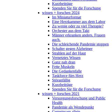
Kurzbeiträge
Spenden Sie für die Forschung
wissen + forschen 2024
Im Miniaturformat
Eine Herzkammer aus dem Labor
Zu wenig oder zu viel Therapie?
Orchester aus dem Takt
Männer erkranken anders. Frauen
auch.
Die schleichende Pandemie stoppen
Schalter gegen Alzheimer
Strahlen auf der Haut
Vernetztes Wissen
Ganz nah dran
Fette Muskeln
Die Gedankenfalle
Taskforce fürs Herz
Störanfällig
Kurzbeiträge
Spenden Sie für die Forschung
wissen + forschen 2021
Versorgungsforschung und Public
Health
Pandemie als Wendepunkt
Gemeinsam allein