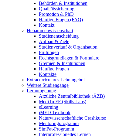
Behörden & Institutionen
Qualitätssicherung
Promotion & PhD
Häufige Fragen (FAQ)
Kontakt
Hebammenwissenschaft
Studienentscheidung
Aufbau & Ziele
Studienverlauf & Organisation
Prüfungen
Rechtsgrundlagen & Formulare
Gremien & Institutionen
Häufige Fragen
Kontakte
Extracurriculares Lehrangebot
Weitere Studiengänge
Lernumgebung
Ärztliche Zentralbibliothek (ÄZB)
MediTreFF (Skills Labs)
eLearning
iMED Textbook
Naturwissenschaftliche Crashkurse
Mentoringprogramm
SimPat-Programm
Interprofessionelles Lernen