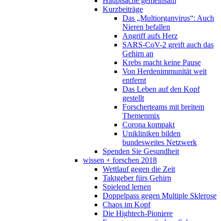
Hauptsache gemeinsam
Kurzbeiträge
Das „Multiorganvirus“: Auch
Nieren befallen
Angriff aufs Herz
SARS-CoV-2 greift auch das
Gehirn an
Krebs macht keine Pause
Von Herdenimmunität weit
entfernt
Das Leben auf den Kopf
gestellt
Forscherteams mit breitem
Themenmix
Corona kompakt
Unikliniken bilden
bundesweites Netzwerk
Spenden Sie Gesundheit
wissen + forschen 2018
Wettlauf gegen die Zeit
Taktgeber fürs Gehirn
Spielend lernen
Doppelpass gegen Multiple Sklerose
Chaos im Kopf
Die Hightech-Pioniere