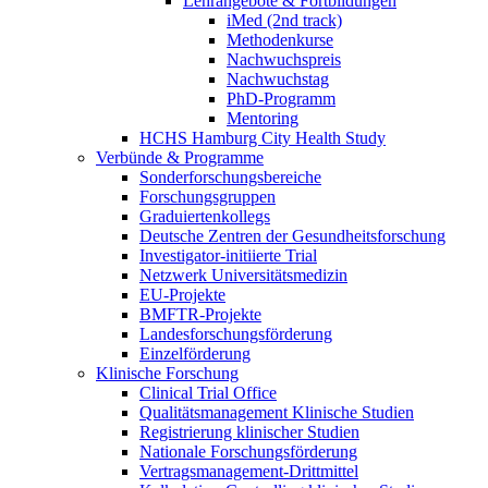
Lehrangebote & Fortbildungen
iMed (2nd track)
Methodenkurse
Nachwuchspreis
Nachwuchstag
PhD-Programm
Mentoring
HCHS Hamburg City Health Study
Verbünde & Programme
Sonderforschungsbereiche
Forschungsgruppen
Graduiertenkollegs
Deutsche Zentren der Gesundheitsforschung
Investigator-initiierte Trial
Netzwerk Universitätsmedizin
EU-Projekte
BMFTR-Projekte
Landesforschungsförderung
Einzelförderung
Klinische Forschung
Clinical Trial Office
Qualitätsmanagement Klinische Studien
Registrierung klinischer Studien
Nationale Forschungsförderung
Vertragsmanagement-Drittmittel