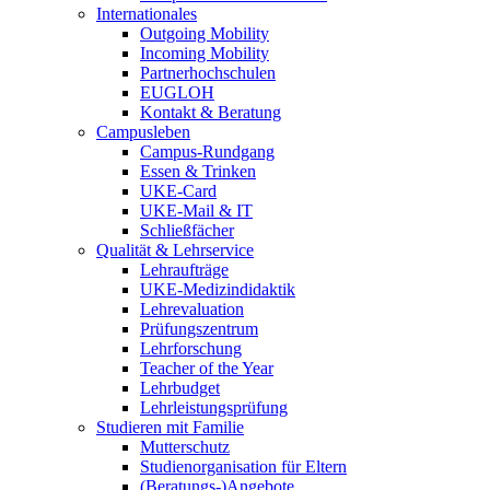
Internationales
Outgoing Mobility
Incoming Mobility
Partnerhochschulen
EUGLOH
Kontakt & Beratung
Campusleben
Campus-Rundgang
Essen & Trinken
UKE-Card
UKE-Mail & IT
Schließfächer
Qualität & Lehrservice
Lehraufträge
UKE-Medizindidaktik
Lehrevaluation
Prüfungszentrum
Lehrforschung
Teacher of the Year
Lehrbudget
Lehrleistungsprüfung
Studieren mit Familie
Mutterschutz
Studienorganisation für Eltern
(Beratungs-)Angebote