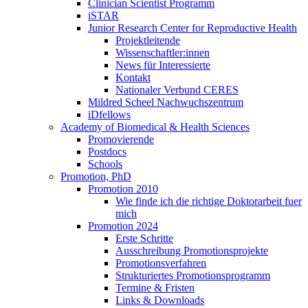
Clinician Scientist Programm
iSTAR
Junior Research Center for Reproductive Health
Projektleitende
Wissenschaftler:innen
News für Interessierte
Kontakt
Nationaler Verbund CERES
Mildred Scheel Nachwuchszentrum
iDfellows
Academy of Biomedical & Health Sciences
Promovierende
Postdocs
Schools
Promotion, PhD
Promotion 2010
Wie finde ich die richtige Doktorarbeit fuer
mich
Promotion 2024
Erste Schritte
Ausschreibung Promotionsprojekte
Promotionsverfahren
Strukturiertes Promotionsprogramm
Termine & Fristen
Links & Downloads