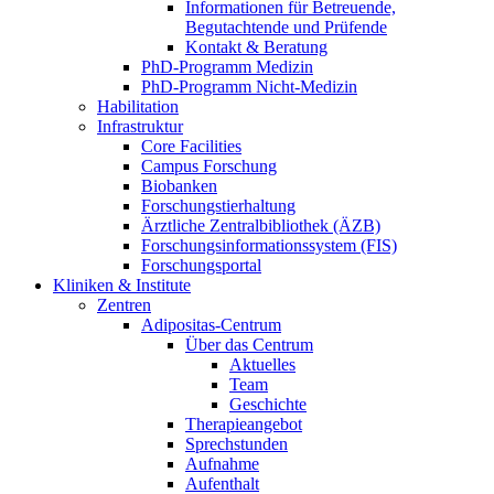
Informationen für Betreuende,
Begutachtende und Prüfende
Kontakt & Beratung
PhD-Programm Medizin
PhD-Programm Nicht-Medizin
Habilitation
Infrastruktur
Core Facilities
Campus Forschung
Biobanken
Forschungstierhaltung
Ärztliche Zentralbibliothek (ÄZB)
Forschungsinformationssystem (FIS)
Forschungsportal
Kliniken & Institute
Zentren
Adipositas-Centrum
Über das Centrum
Aktuelles
Team
Geschichte
Therapieangebot
Sprechstunden
Aufnahme
Aufenthalt