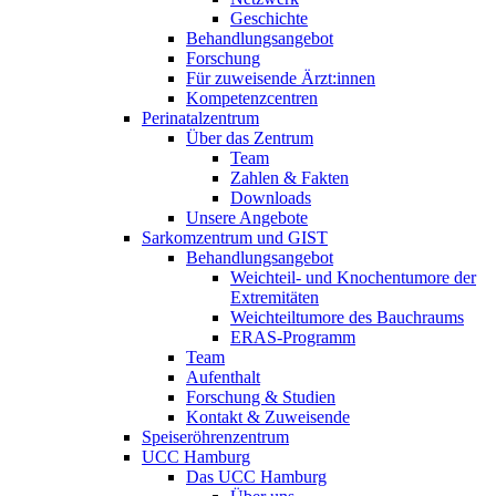
Geschichte
Behandlungsangebot
Forschung
Für zuweisende Ärzt:innen
Kompetenzcentren
Perinatalzentrum
Über das Zentrum
Team
Zahlen & Fakten
Downloads
Unsere Angebote
Sarkomzentrum und GIST
Behandlungsangebot
Weichteil- und Knochentumore der
Extremitäten
Weichteiltumore des Bauchraums
ERAS-Programm
Team
Aufenthalt
Forschung & Studien
Kontakt & Zuweisende
Speiseröhrenzentrum
UCC Hamburg
Das UCC Hamburg