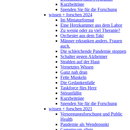
Kurzbeiträge
Spenden Sie für die Forschung
wissen + forschen 2024
Im Miniaturformat
Eine Herzkammer aus dem Labor
Zu wenig oder zu viel Therapie?
Orchester aus dem Takt
Männer erkranken anders. Frauen
auch.
Die schleichende Pandemie stoppen
Schalter gegen Alzheimer
Strahlen auf der Haut
Vernetztes Wissen
Ganz nah dran
Fette Muskeln
Die Gedankenfalle
Taskforce fürs Herz
Störanfällig
Kurzbeiträge
Spenden Sie für die Forschung
wissen + forschen 2021
Versorgungsforschung und Public
Health
Pandemie als Wendepunkt
Gemeinsam allein