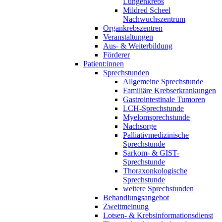
Lungenkrebs
Mildred Scheel
Nachwuchszentrum
Organkrebszentren
Veranstaltungen
Aus- & Weiterbildung
Förderer
Patient:innen
Sprechstunden
Allgemeine Sprechstunde
Familiäre Krebserkrankungen
Gastrointestinale Tumoren
LCH-Sprechstunde
Myelomsprechstunde
Nachsorge
Palliativmedizinische
Sprechstunde
Sarkom- & GIST-
Sprechstunde
Thoraxonkologische
Sprechstunde
weitere Sprechstunden
Behandlungsangebot
Zweitmeinung
Lotsen- & Krebsinformationsdienst