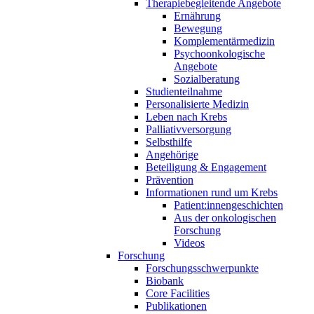
Therapiebegleitende Angebote
Ernährung
Bewegung
Komplementärmedizin
Psychoonkologische
Angebote
Sozialberatung
Studienteilnahme
Personalisierte Medizin
Leben nach Krebs
Palliativversorgung
Selbsthilfe
Angehörige
Beteiligung & Engagement
Prävention
Informationen rund um Krebs
Patient:innengeschichten
Aus der onkologischen
Forschung
Videos
Forschung
Forschungsschwerpunkte
Biobank
Core Facilities
Publikationen