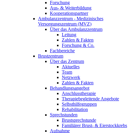
Forschung
Aus- & Weiterbildung
Kooperationspartner
Ambulanzzentrum - Medizinisches
Versorgungszentrum (MVZ)
Über das Ambulanzzentrum
Leitung
Zahlen & Fakten
Forschung & Co.
Fachbereiche
Brustzentrum
Über das Zentrum
Aktuelles
Team
Netzwerk
Zahlen & Fakten
Behandlungsangebot
Anschlusstherapie
Therapiebegleitende Angebote
Selbsthilfegruppen
Rehabilitation
Sprechstunden
Brustsprechstunde
Familiärer Brust- & Eierstockkrebs
Aufnahme