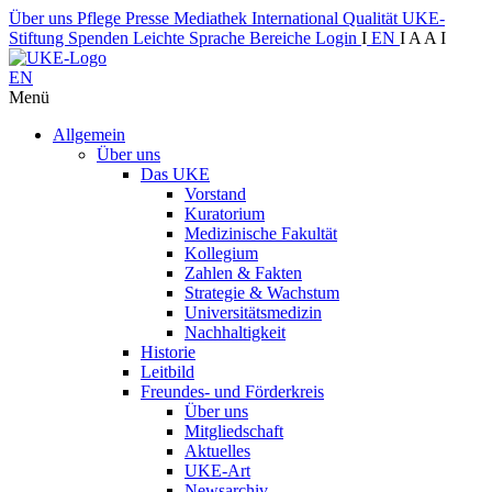
Über uns
Pflege
Presse
Mediathek
International
Qualität
UKE-
Stiftung
Spenden
Leichte Sprache
Bereiche
Login
I
EN
I
A
A
I
EN
Menü
Allgemein
Über uns
Das UKE
Vorstand
Kuratorium
Medizinische Fakultät
Kollegium
Zahlen & Fakten
Strategie & Wachstum
Universitätsmedizin
Nachhaltigkeit
Historie
Leitbild
Freundes- und Förderkreis
Über uns
Mitgliedschaft
Aktuelles
UKE-Art
Newsarchiv