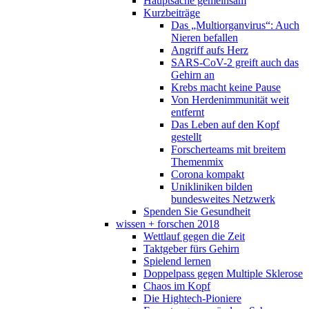
Hauptsache gemeinsam
Kurzbeiträge
Das „Multiorganvirus“: Auch
Nieren befallen
Angriff aufs Herz
SARS-CoV-2 greift auch das
Gehirn an
Krebs macht keine Pause
Von Herdenimmunität weit
entfernt
Das Leben auf den Kopf
gestellt
Forscherteams mit breitem
Themenmix
Corona kompakt
Unikliniken bilden
bundesweites Netzwerk
Spenden Sie Gesundheit
wissen + forschen 2018
Wettlauf gegen die Zeit
Taktgeber fürs Gehirn
Spielend lernen
Doppelpass gegen Multiple Sklerose
Chaos im Kopf
Die Hightech-Pioniere