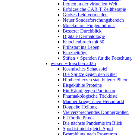
Lernen in der virtuellen Welt
Erfolgreiche CAR-T-Zelltherapie
Großes Leid vermeiden
Neuer Sonderforschungsbereich
Molekularer Fingerabdruck
Besserer Durchblick
Digitale Dermatologie
Knochenbruch mit 50
Frühstart ins Leben
Kurzbeiträge
Stiften + Spenden für die Forschung
wissen + forschen 2025
Kosmisches Schauspiel
Die Spritze gegen den Killer
Himbeerherzen statt bitterer Pillen
Eisgekühlte Proteine
Ein Käppi gegen Parkinson
Pharmakologische Trickkiste
Männer kriegen´nen Herzinfarkt
Doppelte Heilung
Vielversprechendes Donnergrollen
Fit für die Praxis
Die nächste Pandemie im Blick
Sport ist nicht gleich Sport
Bestrahlung nach Programm