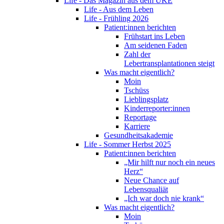
Life - Das Magazin aus dem UKE
Life - Aus dem Leben
Life - Frühling 2026
Patient:innen berichten
Frühstart ins Leben
Am seidenen Faden
Zahl der
Lebertransplantationen steigt
Was macht eigentlich?
Moin
Tschüss
Lieblingsplatz
Kinderreporter:innen
Reportage
Karriere
Gesundheitsakademie
Life - Sommer Herbst 2025
Patient:innen berichten
„Mir hilft nur noch ein neues
Herz“
Neue Chance auf
Lebensqualiät
„Ich war doch nie krank“
Was macht eigentlich?
Moin