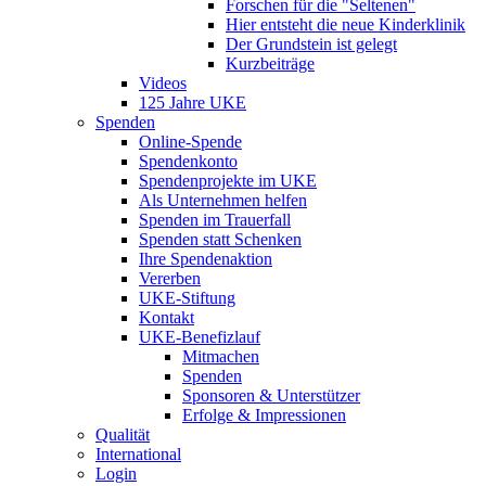
Forschen für die "Seltenen"
Hier entsteht die neue Kinderklinik
Der Grundstein ist gelegt
Kurzbeiträge
Videos
125 Jahre UKE
Spenden
Online-Spende
Spendenkonto
Spendenprojekte im UKE
Als Unternehmen helfen
Spenden im Trauerfall
Spenden statt Schenken
Ihre Spendenaktion
Vererben
UKE-Stiftung
Kontakt
UKE-Benefizlauf
Mitmachen
Spenden
Sponsoren & Unterstützer
Erfolge & Impressionen
Qualität
International
Login