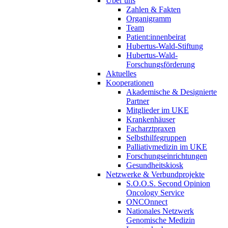
Über uns
Zahlen & Fakten
Organigramm
Team
Patient:innenbeirat
Hubertus-Wald-Stiftung
Hubertus-Wald-
Forschungsförderung
Aktuelles
Kooperationen
Akademische & Designierte
Partner
Mitglieder im UKE
Krankenhäuser
Facharztpraxen
Selbsthilfegruppen
Palliativmedizin im UKE
Forschungseinrichtungen
Gesundheitskiosk
Netzwerke & Verbundprojekte
S.O.O.S. Second Opinion
Oncology Service
ONCOnnect
Nationales Netzwerk
Genomische Medizin