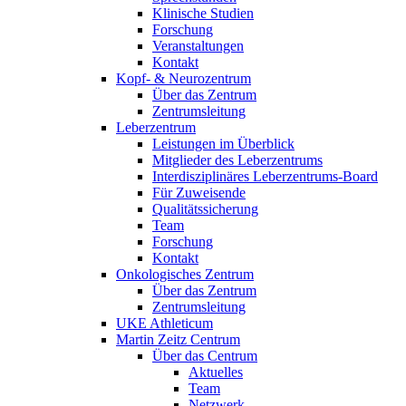
Klinische Studien
Forschung
Veranstaltungen
Kontakt
Kopf- & Neurozentrum
Über das Zentrum
Zentrumsleitung
Leberzentrum
Leistungen im Überblick
Mitglieder des Leberzentrums
Interdisziplinäres Leberzentrums-Board
Für Zuweisende
Qualitätssicherung
Team
Forschung
Kontakt
Onkologisches Zentrum
Über das Zentrum
Zentrumsleitung
UKE Athleticum
Martin Zeitz Centrum
Über das Centrum
Aktuelles
Team
Netzwerk