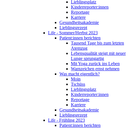
Lieblingsplatz
Kinderreporter:innen
Reportage
Karriere
Gesundheitsakademie
Lieblingsrezept
Life - Sommer/Herbst 2023
Patient:innen berichten
Tausend Tage bis zum letzten
Atemzug
Lebensqualität steigt mit neuer
Lunge sprungartig
Mit Yoga zurück ins Leben
Warnzeichen ernst nehmen
Was macht eigentlich?
Moin
Tschüss
Lieblingsplatz
Kinderreporter:innen
Reportage
Karriere
Gesundheitsakademie
Lieblingsrezept
Life - Frühling 2023
Patient:innen berichten