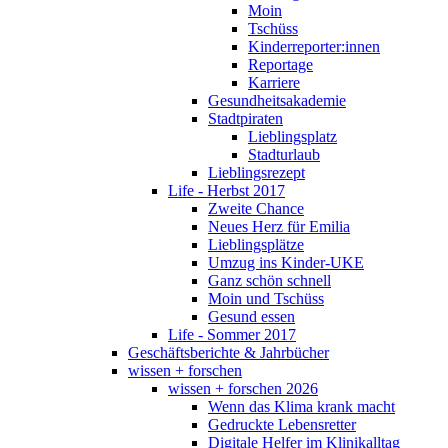
Moin
Tschüss
Kinderreporter:innen
Reportage
Karriere
Gesundheitsakademie
Stadtpiraten
Lieblingsplatz
Stadturlaub
Lieblingsrezept
Life - Herbst 2017
Zweite Chance
Neues Herz für Emilia
Lieblingsplätze
Umzug ins Kinder-UKE
Ganz schön schnell
Moin und Tschüss
Gesund essen
Life - Sommer 2017
Geschäftsberichte & Jahrbücher
wissen + forschen
wissen + forschen 2026
Wenn das Klima krank macht
Gedruckte Lebensretter
Digitale Helfer im Klinikalltag