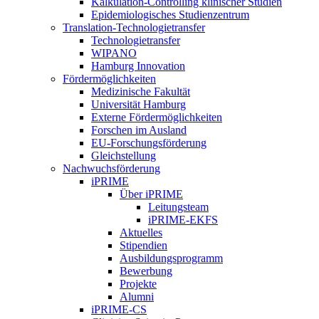
Kalkulation-Controlling klinischer Studien
Epidemiologisches Studienzentrum
Translation-Technologietransfer
Technologietransfer
WIPANO
Hamburg Innovation
Fördermöglichkeiten
Medizinische Fakultät
Universität Hamburg
Externe Fördermöglichkeiten
Forschen im Ausland
EU-Forschungsförderung
Gleichstellung
Nachwuchsförderung
iPRIME
Über iPRIME
Leitungsteam
iPRIME-EKFS
Aktuelles
Stipendien
Ausbildungsprogramm
Bewerbung
Projekte
Alumni
iPRIME-CS