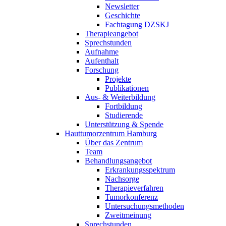
Newsletter
Geschichte
Fachtagung DZSKJ
Therapieangebot
Sprechstunden
Aufnahme
Aufenthalt
Forschung
Projekte
Publikationen
Aus- & Weiterbildung
Fortbildung
Studierende
Unterstützung & Spende
Hauttumorzentrum Hamburg
Über das Zentrum
Team
Behandlungsangebot
Erkrankungsspektrum
Nachsorge
Therapieverfahren
Tumorkonferenz
Untersuchungsmethoden
Zweitmeinung
Sprechstunden