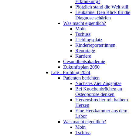
Erkrankung?
Plötzlich stand die Welt still
Leukämie: Den Blick für die
Diagnose schärfen
Was macht eigentlich?
Moin
Tschüss
Lieblingsplatz
Kinderreporter:innen
Reportage
Karriere
Gesundheitsakademie
Zukunftsplan 2050
Life - Frühling 2024
Patienten berichten
Nächstes Ziel Zugspitze
Bei Knochenbrüchen an
Osteoporose denken
Herzensbrecher mit halbem
Herzen
Eine Herzkammer aus dem
Labor
Was macht eigentlich?
Moin
Tschüss