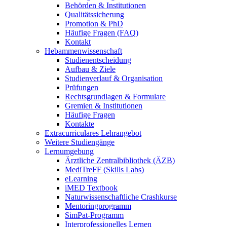
Behörden & Institutionen
Qualitätssicherung
Promotion & PhD
Häufige Fragen (FAQ)
Kontakt
Hebammenwissenschaft
Studienentscheidung
Aufbau & Ziele
Studienverlauf & Organisation
Prüfungen
Rechtsgrundlagen & Formulare
Gremien & Institutionen
Häufige Fragen
Kontakte
Extracurriculares Lehrangebot
Weitere Studiengänge
Lernumgebung
Ärztliche Zentralbibliothek (ÄZB)
MediTreFF (Skills Labs)
eLearning
iMED Textbook
Naturwissenschaftliche Crashkurse
Mentoringprogramm
SimPat-Programm
Interprofessionelles Lernen