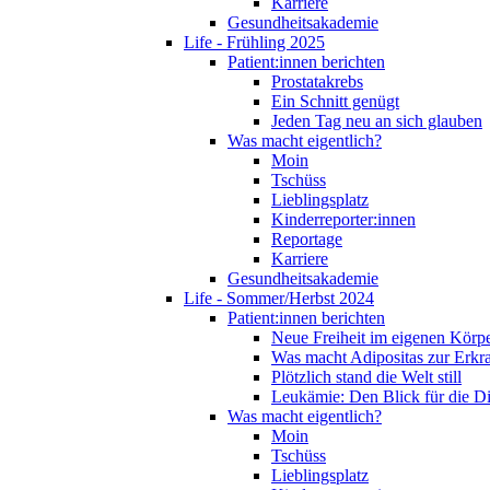
Karriere
Gesundheitsakademie
Life - Frühling 2025
Patient:innen berichten
Prostatakrebs
Ein Schnitt genügt
Jeden Tag neu an sich glauben
Was macht eigentlich?
Moin
Tschüss
Lieblingsplatz
Kinderreporter:innen
Reportage
Karriere
Gesundheitsakademie
Life - Sommer/Herbst 2024
Patient:innen berichten
Neue Freiheit im eigenen Körp
Was macht Adipositas zur Erk
Plötzlich stand die Welt still
Leukämie: Den Blick für die D
Was macht eigentlich?
Moin
Tschüss
Lieblingsplatz