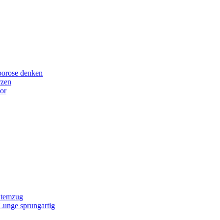
porose denken
rzen
or
Atemzug
 Lunge sprungartig