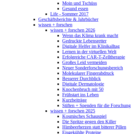
Moin und Tschüss
Gesund essen
Life - Sommer 2017
Geschäftsberichte & Jahrbücher
wissen + forschen
wissen + forschen 2026
Wenn das Klima krank macht
Gedruckte Lebensretter
Digitale Helfer im Klinikalltag
Lernen in der virtuellen Welt
Erfolgreiche CAR-T-Zelltherapie
Großes Leid vermeiden
Neuer Sonderforschungsbereich
Molekularer Fingerabdruck
Besserer Durchblick
Digitale Dermatologie
Knochenbruch mit 50
Frühstart ins Leben
Kurzbeiträge
Stiften + Spenden für die Forschung
wissen + forschen 2025
Kosmisches Schauspiel
Die Spritze gegen den Killer
Himbeerherzen statt bitterer Pillen
Eisgekühlte Proteine