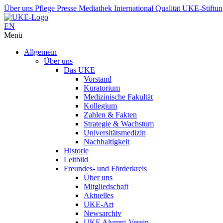
Über uns
Pflege
Presse
Mediathek
International
Qualität
UKE-Stiftu
EN
Menü
Allgemein
Über uns
Das UKE
Vorstand
Kuratorium
Medizinische Fakultät
Kollegium
Zahlen & Fakten
Strategie & Wachstum
Universitätsmedizin
Nachhaltigkeit
Historie
Leitbild
Freundes- und Förderkreis
Über uns
Mitgliedschaft
Aktuelles
UKE-Art
Newsarchiv
UKE Alumni-Verein