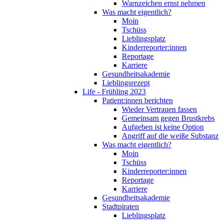
Warnzeichen ernst nehmen
Was macht eigentlich?
Moin
Tschüss
Lieblingsplatz
Kinderreporter:innen
Reportage
Karriere
Gesundheitsakademie
Lieblingsrezept
Life - Frühling 2023
Patient:innen berichten
Wieder Vertrauen fassen
Gemeinsam gegen Brustkrebs
Aufgeben ist keine Option
Angriff auf die weiße Substanz
Was macht eigentlich?
Moin
Tschüss
Kinderreporter:innen
Reportage
Karriere
Gesundheitsakademie
Stadtpiraten
Lieblingsplatz