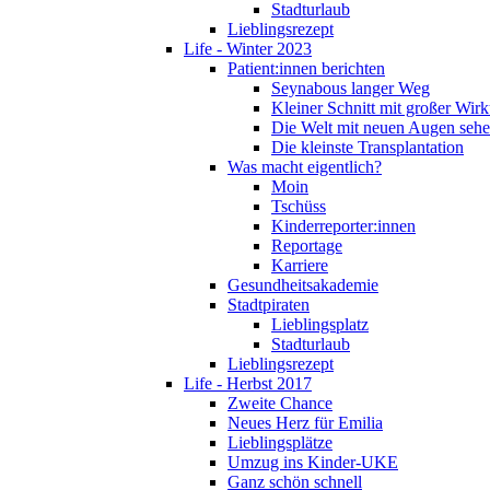
Stadturlaub
Lieblingsrezept
Life - Winter 2023
Patient:innen berichten
Seynabous langer Weg
Kleiner Schnitt mit großer Wir
Die Welt mit neuen Augen seh
Die kleinste Transplantation
Was macht eigentlich?
Moin
Tschüss
Kinderreporter:innen
Reportage
Karriere
Gesundheitsakademie
Stadtpiraten
Lieblingsplatz
Stadturlaub
Lieblingsrezept
Life - Herbst 2017
Zweite Chance
Neues Herz für Emilia
Lieblingsplätze
Umzug ins Kinder-UKE
Ganz schön schnell