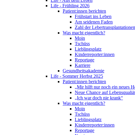
Life - Aus dem Leben
Life - Frühling 2026
Patient:innen berichten
Frühstart ins Leben
Am seidenen Faden
Zahl der Lebertransplantationen
Was macht eigentlich?
Moin
Tschüss
Lieblingsplatz
Kinderreporter:innen
Reportage
Karriere
Gesundheitsakademie
Life - Sommer Herbst 2025
Patient:innen berichten
„Mir hilft nur noch ein neues H
Neue Chance auf Lebensqualiä
„Ich war doch nie krank“
Was macht eigentlich?
Moin
Tschüss
Lieblingsplatz
Kinderreporter:innen
Reportage