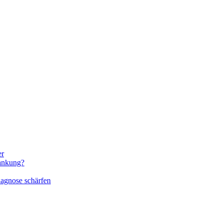
er
rankung?
iagnose schärfen