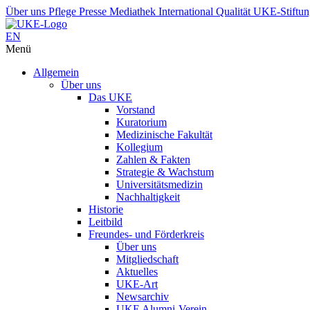
Über uns
Pflege
Presse
Mediathek
International
Qualität
UKE-Stiftu
EN
Menü
Allgemein
Über uns
Das UKE
Vorstand
Kuratorium
Medizinische Fakultät
Kollegium
Zahlen & Fakten
Strategie & Wachstum
Universitätsmedizin
Nachhaltigkeit
Historie
Leitbild
Freundes- und Förderkreis
Über uns
Mitgliedschaft
Aktuelles
UKE-Art
Newsarchiv
UKE Alumni-Verein