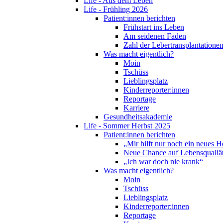
Life - Aus dem Leben
Life - Frühling 2026
Patient:innen berichten
Frühstart ins Leben
Am seidenen Faden
Zahl der Lebertransplantationen
Was macht eigentlich?
Moin
Tschüss
Lieblingsplatz
Kinderreporter:innen
Reportage
Karriere
Gesundheitsakademie
Life - Sommer Herbst 2025
Patient:innen berichten
„Mir hilft nur noch ein neues H
Neue Chance auf Lebensqualiä
„Ich war doch nie krank“
Was macht eigentlich?
Moin
Tschüss
Lieblingsplatz
Kinderreporter:innen
Reportage