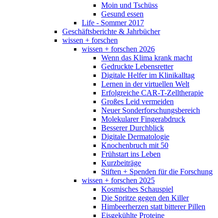
Moin und Tschüss
Gesund essen
Life - Sommer 2017
Geschäftsberichte & Jahrbücher
wissen + forschen
wissen + forschen 2026
Wenn das Klima krank macht
Gedruckte Lebensretter
Digitale Helfer im Klinikalltag
Lernen in der virtuellen Welt
Erfolgreiche CAR-T-Zelltherapie
Großes Leid vermeiden
Neuer Sonderforschungsbereich
Molekularer Fingerabdruck
Besserer Durchblick
Digitale Dermatologie
Knochenbruch mit 50
Frühstart ins Leben
Kurzbeiträge
Stiften + Spenden für die Forschung
wissen + forschen 2025
Kosmisches Schauspiel
Die Spritze gegen den Killer
Himbeerherzen statt bitterer Pillen
Eisgekühlte Proteine