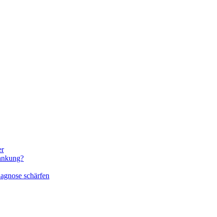
er
rankung?
iagnose schärfen