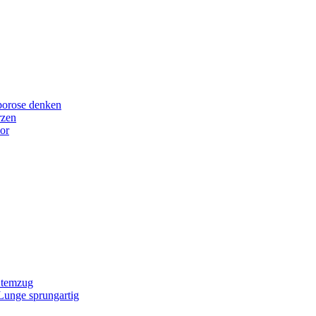
porose denken
rzen
or
Atemzug
 Lunge sprungartig