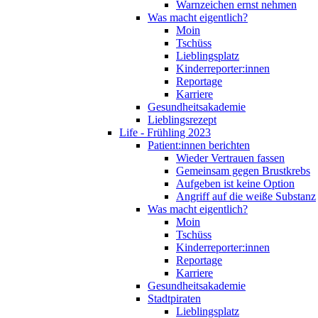
Warnzeichen ernst nehmen
Was macht eigentlich?
Moin
Tschüss
Lieblingsplatz
Kinderreporter:innen
Reportage
Karriere
Gesundheitsakademie
Lieblingsrezept
Life - Frühling 2023
Patient:innen berichten
Wieder Vertrauen fassen
Gemeinsam gegen Brustkrebs
Aufgeben ist keine Option
Angriff auf die weiße Substanz
Was macht eigentlich?
Moin
Tschüss
Kinderreporter:innen
Reportage
Karriere
Gesundheitsakademie
Stadtpiraten
Lieblingsplatz