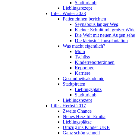
Stadturlaub
Lieblingsrezept
Life - Winter 2023
Patient:innen berichten
Seynabous langer Weg
Kleiner Schnitt mit großer Wir
Die Welt mit neuen Augen seh
Die kleinste Transplantation
Was macht eigentlich?
Moin
Tschüss
Kinderreporter:innen
Reportage
Karriere
Gesundheitsakademie
Stadtpiraten
Lieblingsplatz
Stadturlaub
Lieblingsrezept
Life - Herbst 2017
Zweite Chance
Neues Herz für Emilia
Lieblingsplätze
Umzug ins Kinder-UKE
Ganz schön schnell