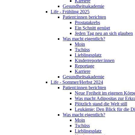
Karriere
Gesundheitsakademie
Life - Frühling 2025
Patient:innen berichten
Prostatakrebs
Ein Schnitt genügt
Jeden Tag neu an sich glauben
Was macht eigentlich?
Moin
Tschüss
Lieblingsplatz
Kinderreporter:innen
Reportage
Karriere
Gesundheitsakademie
Life - Sommer/Herbst 2024
Patient:innen berichten
Neue Freiheit im eigenen Körp
Was macht Adipositas zur Erk
Plötzlich stand die Welt still
Leukämie: Den Blick für die D
Was macht eigentlich?
Moin
Tschüss
Lieblingsplatz