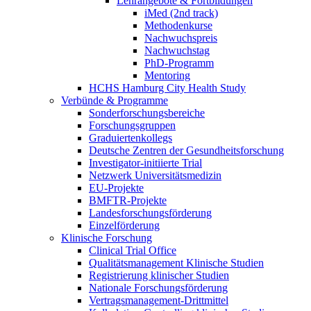
Lehrangebote & Fortbildungen
iMed (2nd track)
Methodenkurse
Nachwuchspreis
Nachwuchstag
PhD-Programm
Mentoring
HCHS Hamburg City Health Study
Verbünde & Programme
Sonderforschungsbereiche
Forschungsgruppen
Graduiertenkollegs
Deutsche Zentren der Gesundheitsforschung
Investigator-initiierte Trial
Netzwerk Universitätsmedizin
EU-Projekte
BMFTR-Projekte
Landesforschungsförderung
Einzelförderung
Klinische Forschung
Clinical Trial Office
Qualitätsmanagement Klinische Studien
Registrierung klinischer Studien
Nationale Forschungsförderung
Vertragsmanagement-Drittmittel