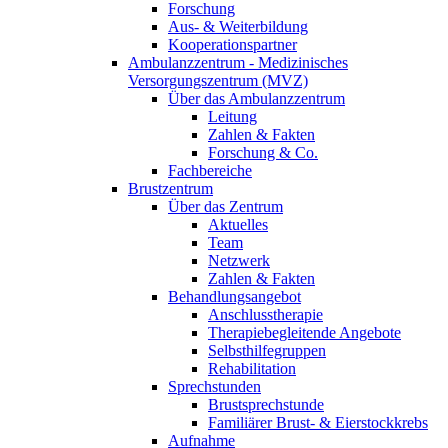
Forschung
Aus- & Weiterbildung
Kooperationspartner
Ambulanzzentrum - Medizinisches
Versorgungszentrum (MVZ)
Über das Ambulanzzentrum
Leitung
Zahlen & Fakten
Forschung & Co.
Fachbereiche
Brustzentrum
Über das Zentrum
Aktuelles
Team
Netzwerk
Zahlen & Fakten
Behandlungsangebot
Anschlusstherapie
Therapiebegleitende Angebote
Selbsthilfegruppen
Rehabilitation
Sprechstunden
Brustsprechstunde
Familiärer Brust- & Eierstockkrebs
Aufnahme