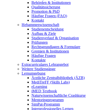
Behörden & Institutionen
Qualitätssicherung
Promotion & PhD
Häufige Fragen (FAQ)
Kontakt
Hebammenwissenschaft
Studienentscheidung
Aufbau & Ziele
Studienverlauf & Organisation
Prüfungen
Rechtsgrundlagen & Formulare
Gremien & Institutionen
Häufige Fragen
Kontakte
Extracurriculares Lehrangebot
Weitere Studiengänge
Lernumgebung
Ärztliche Zentralbibliothek (ÄZB)
MediTreFF (Skills Labs)
eLearning
iMED Textbook
Naturwissenschaftliche Crashkurse
Mentoringprogramm
SimPat-Programm
Interprofessionelles Lernen