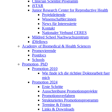
Clinician Scientist Programm
iSTAR
Junior Research Center for Reproductive Health
Projektleitende
Wissenschaftler:innen
News für Interessierte
Kontakt
Nationaler Verbund CERES
Mildred Scheel Nachwuchszentrum
iDfellows
Academy of Biomedical & Health Sciences
Promovierende
Postdocs
Schools
Promotion, PhD
Promotion 2010
Wie finde ich die richtige Doktorarbeit fuer
mich
Promotion 2024
Erste Schritte
Ausschreibung Promotionsprojekte
Promotionsverfahren
Strukturiertes Promotionsprogramm
Termine & Fristen
Links & Downloads