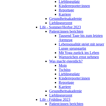
Lieblingsplatz
Kinderreporter:innen
Reportage
Karriere
Gesundheitsakademie
Lieblingsrezept
Life - Sommer/Herbst 2023
Patient:innen berichten
Tausend Tage bis zum letzten
Atemzug
Lebensqualität steigt mit neuer
Lunge sprungartig
Mit Yoga zurück ins Leben
Warnzeichen ernst nehmen
Was macht eigentlich?
Moin
Tschüss
Lieblingsplatz
Kinderreporter:innen
Reportage
Karriere
Gesundheitsakademie
Lieblingsrezept
Life - Frühling 2023
Patient:innen berichten