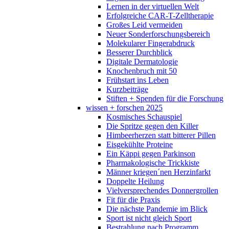
Lernen in der virtuellen Welt
Erfolgreiche CAR-T-Zelltherapie
Großes Leid vermeiden
Neuer Sonderforschungsbereich
Molekularer Fingerabdruck
Besserer Durchblick
Digitale Dermatologie
Knochenbruch mit 50
Frühstart ins Leben
Kurzbeiträge
Stiften + Spenden für die Forschung
wissen + forschen 2025
Kosmisches Schauspiel
Die Spritze gegen den Killer
Himbeerherzen statt bitterer Pillen
Eisgekühlte Proteine
Ein Käppi gegen Parkinson
Pharmakologische Trickkiste
Männer kriegen´nen Herzinfarkt
Doppelte Heilung
Vielversprechendes Donnergrollen
Fit für die Praxis
Die nächste Pandemie im Blick
Sport ist nicht gleich Sport
Bestrahlung nach Programm