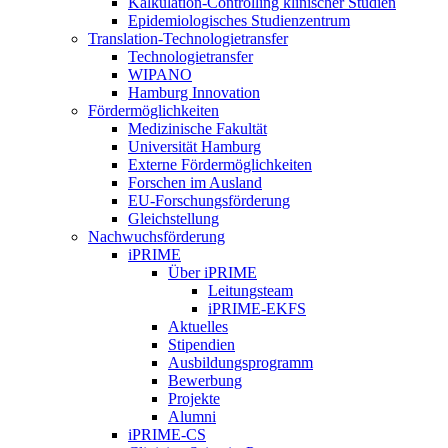
Kalkulation-Controlling klinischer Studien
Epidemiologisches Studienzentrum
Translation-Technologietransfer
Technologietransfer
WIPANO
Hamburg Innovation
Fördermöglichkeiten
Medizinische Fakultät
Universität Hamburg
Externe Fördermöglichkeiten
Forschen im Ausland
EU-Forschungsförderung
Gleichstellung
Nachwuchsförderung
iPRIME
Über iPRIME
Leitungsteam
iPRIME-EKFS
Aktuelles
Stipendien
Ausbildungsprogramm
Bewerbung
Projekte
Alumni
iPRIME-CS