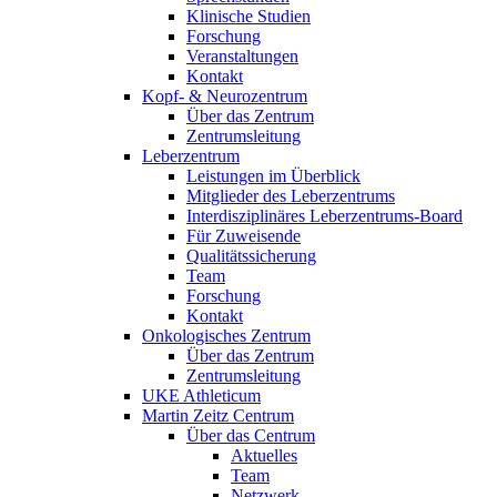
Klinische Studien
Forschung
Veranstaltungen
Kontakt
Kopf- & Neurozentrum
Über das Zentrum
Zentrumsleitung
Leberzentrum
Leistungen im Überblick
Mitglieder des Leberzentrums
Interdisziplinäres Leberzentrums-Board
Für Zuweisende
Qualitätssicherung
Team
Forschung
Kontakt
Onkologisches Zentrum
Über das Zentrum
Zentrumsleitung
UKE Athleticum
Martin Zeitz Centrum
Über das Centrum
Aktuelles
Team
Netzwerk