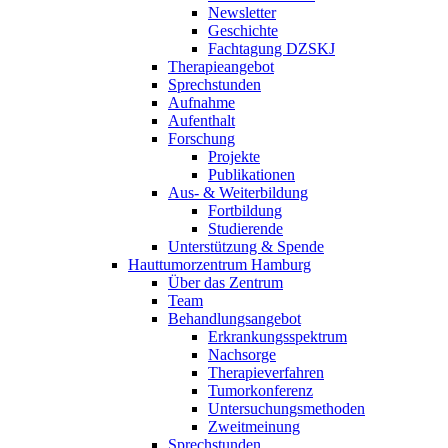
Newsletter
Geschichte
Fachtagung DZSKJ
Therapieangebot
Sprechstunden
Aufnahme
Aufenthalt
Forschung
Projekte
Publikationen
Aus- & Weiterbildung
Fortbildung
Studierende
Unterstützung & Spende
Hauttumorzentrum Hamburg
Über das Zentrum
Team
Behandlungsangebot
Erkrankungsspektrum
Nachsorge
Therapieverfahren
Tumorkonferenz
Untersuchungsmethoden
Zweitmeinung
Sprechstunden