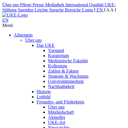
Über uns
Pflege
Presse
Mediathek
International
Qualität
UKE-
Stiftung
Spenden
Leichte Sprache
Bereiche
Login
I
EN
I
A
A
I
EN
Menü
Allgemein
Über uns
Das UKE
Vorstand
Kuratorium
Medizinische Fakultät
Kollegium
Zahlen & Fakten
Strategie & Wachstum
Universitätsmedizin
Nachhaltigkeit
Historie
Leitbild
Freundes- und Förderkreis
Über uns
Mitgliedschaft
Aktuelles
UKE-Art
Newsarchiv