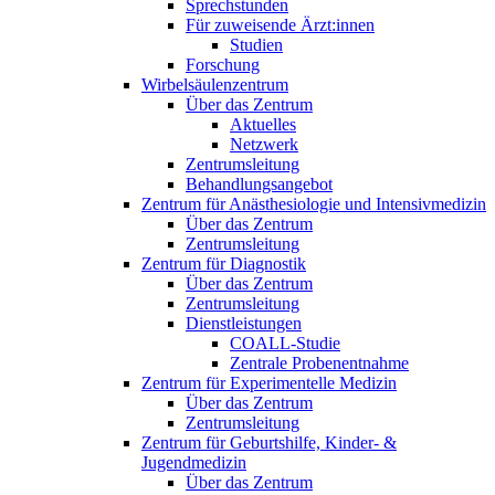
Sprechstunden
Für zuweisende Ärzt:innen
Studien
Forschung
Wirbelsäulenzentrum
Über das Zentrum
Aktuelles
Netzwerk
Zentrumsleitung
Behandlungsangebot
Zentrum für Anästhesiologie und Intensivmedizin
Über das Zentrum
Zentrumsleitung
Zentrum für Diagnostik
Über das Zentrum
Zentrumsleitung
Dienstleistungen
COALL-Studie
Zentrale Probenentnahme
Zentrum für Experimentelle Medizin
Über das Zentrum
Zentrumsleitung
Zentrum für Geburtshilfe, Kinder- &
Jugendmedizin
Über das Zentrum