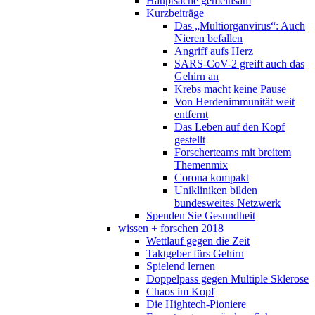
Hauptsache gemeinsam
Kurzbeiträge
Das „Multiorganvirus“: Auch
Nieren befallen
Angriff aufs Herz
SARS-CoV-2 greift auch das
Gehirn an
Krebs macht keine Pause
Von Herdenimmunität weit
entfernt
Das Leben auf den Kopf
gestellt
Forscherteams mit breitem
Themenmix
Corona kompakt
Unikliniken bilden
bundesweites Netzwerk
Spenden Sie Gesundheit
wissen + forschen 2018
Wettlauf gegen die Zeit
Taktgeber fürs Gehirn
Spielend lernen
Doppelpass gegen Multiple Sklerose
Chaos im Kopf
Die Hightech-Pioniere