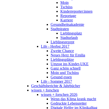
Moin
Tschüss
Kinderreporter:innen
Reportage
Karriere
Gesundheitsakademie
Stadtpiraten
Lieblingsplatz
Stadturlaub
Lieblingsrezept
Life - Herbst 2017
Zweite Chance
Neues Herz für Emilia
Lieblingsplätze
Umzug ins Kinder-UKE
Ganz schön schnell
Moin und Tschüss
Gesund essen
Life - Sommer 2017
Geschäftsberichte & Jahrbücher
wissen + forschen
wissen + forschen 2026
Wenn das Klima krank macht
Gedruckte Lebensretter
Digitale Helfer im Klinikalltag