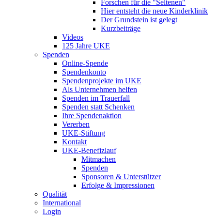
Forschen für die "Seltenen"
Hier entsteht die neue Kinderklinik
Der Grundstein ist gelegt
Kurzbeiträge
Videos
125 Jahre UKE
Spenden
Online-Spende
Spendenkonto
Spendenprojekte im UKE
Als Unternehmen helfen
Spenden im Trauerfall
Spenden statt Schenken
Ihre Spendenaktion
Vererben
UKE-Stiftung
Kontakt
UKE-Benefizlauf
Mitmachen
Spenden
Sponsoren & Unterstützer
Erfolge & Impressionen
Qualität
International
Login