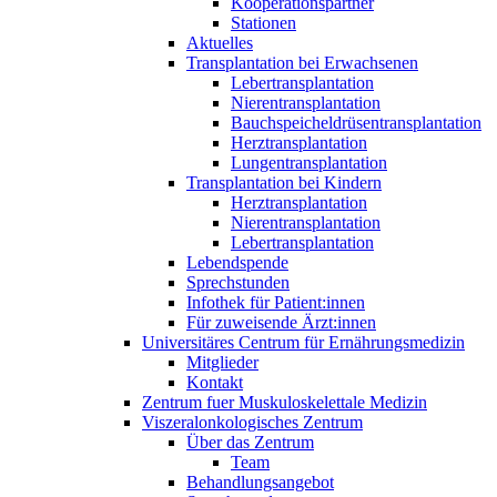
Kooperationspartner
Stationen
Aktuelles
Transplantation bei Erwachsenen
Lebertransplantation
Nierentransplantation
Bauchspeicheldrüsentransplantation
Herztransplantation
Lungentransplantation
Transplantation bei Kindern
Herztransplantation
Nierentransplantation
Lebertransplantation
Lebendspende
Sprechstunden
Infothek für Patient:innen
Für zuweisende Ärzt:innen
Universitäres Centrum für Ernährungsmedizin
Mitglieder
Kontakt
Zentrum fuer Muskuloskelettale Medizin
Viszeral­onkologisches Zentrum
Über das Zentrum
Team
Behandlungsangebot