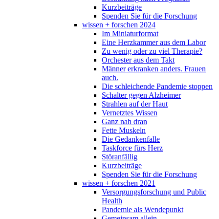
Kurzbeiträge
Spenden Sie für die Forschung
wissen + forschen 2024
Im Miniaturformat
Eine Herzkammer aus dem Labor
Zu wenig oder zu viel Therapie?
Orchester aus dem Takt
Männer erkranken anders. Frauen
auch.
Die schleichende Pandemie stoppen
Schalter gegen Alzheimer
Strahlen auf der Haut
Vernetztes Wissen
Ganz nah dran
Fette Muskeln
Die Gedankenfalle
Taskforce fürs Herz
Störanfällig
Kurzbeiträge
Spenden Sie für die Forschung
wissen + forschen 2021
Versorgungsforschung und Public
Health
Pandemie als Wendepunkt
Gemeinsam allein