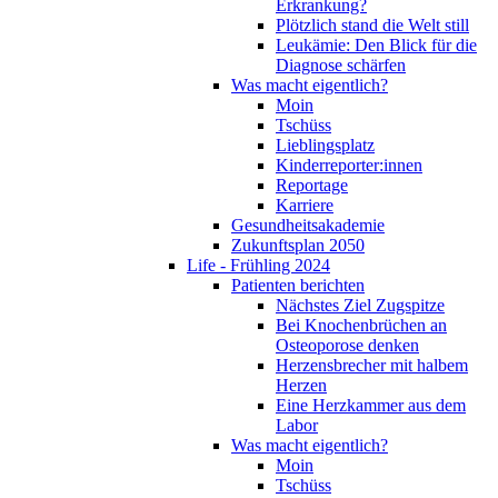
Erkrankung?
Plötzlich stand die Welt still
Leukämie: Den Blick für die
Diagnose schärfen
Was macht eigentlich?
Moin
Tschüss
Lieblingsplatz
Kinderreporter:innen
Reportage
Karriere
Gesundheitsakademie
Zukunftsplan 2050
Life - Frühling 2024
Patienten berichten
Nächstes Ziel Zugspitze
Bei Knochenbrüchen an
Osteoporose denken
Herzensbrecher mit halbem
Herzen
Eine Herzkammer aus dem
Labor
Was macht eigentlich?
Moin
Tschüss