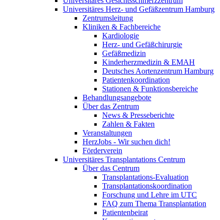
Universitäres Gesichtsschmerzzentrum
Universitäres Herz- und Gefäßzentrum Hamburg
Zentrumsleitung
Kliniken & Fachbereiche
Kardiologie
Herz- und Gefäßchirurgie
Gefäßmedizin
Kinderherzmedizin & EMAH
Deutsches Aortenzentrum Hamburg
Patientenkoordination
Stationen & Funktionsbereiche
Behandlungsangebote
Über das Zentrum
News & Presseberichte
Zahlen & Fakten
Veranstaltungen
HerzJobs - Wir suchen dich!
Förderverein
Universitäres Transplantations Centrum
Über das Centrum
Transplantations-Evaluation
Transplantationskoordination
Forschung und Lehre im UTC
FAQ zum Thema Transplantation
Patientenbeirat