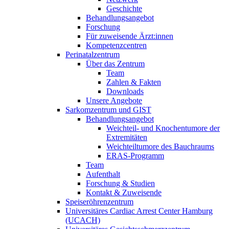
Geschichte
Behandlungsangebot
Forschung
Für zuweisende Ärzt:innen
Kompetenzcentren
Perinatalzentrum
Über das Zentrum
Team
Zahlen & Fakten
Downloads
Unsere Angebote
Sarkomzentrum und GIST
Behandlungsangebot
Weichteil- und Knochentumore der
Extremitäten
Weichteiltumore des Bauchraums
ERAS-Programm
Team
Aufenthalt
Forschung & Studien
Kontakt & Zuweisende
Speiseröhrenzentrum
Universitäres Cardiac Arrest Center Hamburg
(UCACH)