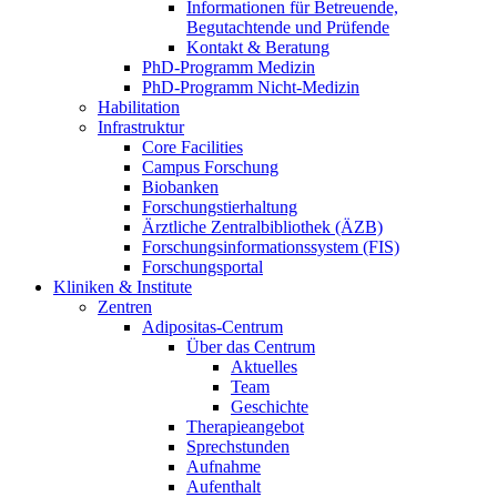
Informationen für Betreuende,
Begutachtende und Prüfende
Kontakt & Beratung
PhD-Programm Medizin
PhD-Programm Nicht-Medizin
Habilitation
Infrastruktur
Core Facilities
Campus Forschung
Biobanken
Forschungstierhaltung
Ärztliche Zentralbibliothek (ÄZB)
Forschungsinformationssystem (FIS)
Forschungsportal
Kliniken & Institute
Zentren
Adipositas-Centrum
Über das Centrum
Aktuelles
Team
Geschichte
Therapieangebot
Sprechstunden
Aufnahme
Aufenthalt