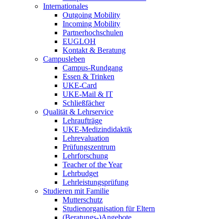
Internationales
Outgoing Mobility
Incoming Mobility
Partnerhochschulen
EUGLOH
Kontakt & Beratung
Campusleben
Campus-Rundgang
Essen & Trinken
UKE-Card
UKE-Mail & IT
Schließfächer
Qualität & Lehrservice
Lehraufträge
UKE-Medizindidaktik
Lehrevaluation
Prüfungszentrum
Lehrforschung
Teacher of the Year
Lehrbudget
Lehrleistungsprüfung
Studieren mit Familie
Mutterschutz
Studienorganisation für Eltern
(Beratungs-)Angebote