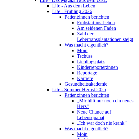
Life - Das Magazin aus dem UKE
Life - Aus dem Leben
Life - Frühling 2026
Patient:innen berichten
Frühstart ins Leben
Am seidenen Faden
Zahl der
Lebertransplantationen steigt
Was macht eigentlich?
Moin
Tschüss
Lieblingsplatz
Kinderreporter:innen
Reportage
Karriere
Gesundheitsakademie
Life - Sommer Herbst 2025
Patient:innen berichten
„Mir hilft nur noch ein neues
Herz“
Neue Chance auf
Lebensqualiät
„Ich war doch nie krank“
Was macht eigentlich?
Moin