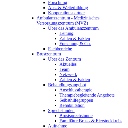
Forschung
Aus- & Weiterbildung
Kooperationspartner
Ambulanzzentrum - Medizinisches
Versorgungszentrum (MVZ)
Über das Ambulanzzentrum
Leitung
Zahlen & Fakten
Forschung & Co.
Fachbereiche
Brustzentrum
Über das Zentrum
Aktuelles
Team
Netzwerk
Zahlen & Fakten
Behandlungsangebot
Anschlusstherapie
Therapiebegleitende Angebote
Selbsthilfegruppen
Rehabilitation
Sprechstunden
Brustsprechstunde
Familiärer Brust- & Eierstockkrebs
Aufnahme