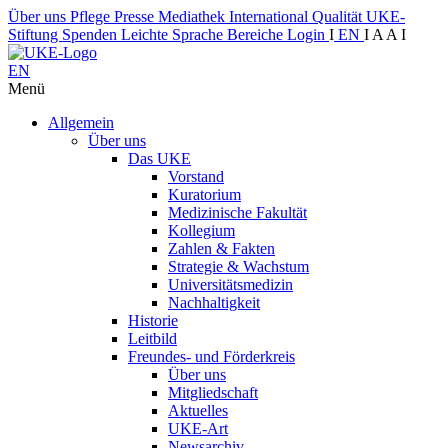
Über uns
Pflege
Presse
Mediathek
International
Qualität
UKE-
Stiftung
Spenden
Leichte Sprache
Bereiche
Login
I
EN
I
A
A
I
EN
Menü
Allgemein
Über uns
Das UKE
Vorstand
Kuratorium
Medizinische Fakultät
Kollegium
Zahlen & Fakten
Strategie & Wachstum
Universitätsmedizin
Nachhaltigkeit
Historie
Leitbild
Freundes- und Förderkreis
Über uns
Mitgliedschaft
Aktuelles
UKE-Art
Newsarchiv