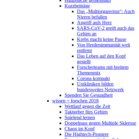
Hauptsache gemeinsam
Kurzbeiträge
Das „Multiorganvirus“: Auch
Nieren befallen
Angriff aufs Herz
SARS-CoV-2 greift auch das
Gehirn an
Krebs macht keine Pause
Von Herdenimmunität weit
entfernt
Das Leben auf den Kopf
gestellt
Forscherteams mit breitem
Themenmix
Corona kompakt
Unikliniken bilden
bundesweites Netzwerk
Spenden Sie Gesundheit
wissen + forschen 2018
Wettlauf gegen die Zeit
Taktgeber fürs Gehirn
Spielend lernen
Doppelpass gegen Multiple Sklerose
Chaos im Kopf
Die Hightech-Pioniere