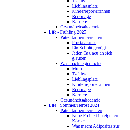
Tschüss
Lieblingsplatz
Kinderreporter:innen
Reportage
Karriere
Gesundheitsakademie
Life - Frühling 2025
Patient:innen berichten
Prostatakrebs
Ein Schnitt genügt
Jeden Tag neu an sich
glauben
Was macht eigentlich?
Moin
Tschüss
Lieblingsplatz
Kinderreporter:innen
Reportage
Karriere
Gesundheitsakademie
Life - Sommer/Herbst 2024
Patient:innen berichten
Neue Freiheit im eigenen
Körper
Was macht Adipositas zur