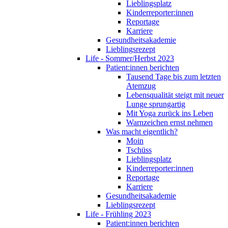
Lieblingsplatz
Kinderreporter:innen
Reportage
Karriere
Gesundheitsakademie
Lieblingsrezept
Life - Sommer/Herbst 2023
Patient:innen berichten
Tausend Tage bis zum letzten
Atemzug
Lebensqualität steigt mit neuer
Lunge sprungartig
Mit Yoga zurück ins Leben
Warnzeichen ernst nehmen
Was macht eigentlich?
Moin
Tschüss
Lieblingsplatz
Kinderreporter:innen
Reportage
Karriere
Gesundheitsakademie
Lieblingsrezept
Life - Frühling 2023
Patient:innen berichten