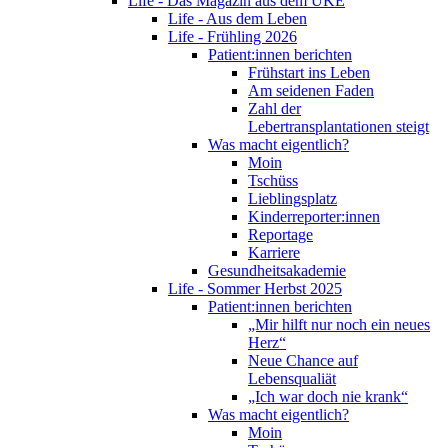
Life - Das Magazin aus dem UKE
Life - Aus dem Leben
Life - Frühling 2026
Patient:innen berichten
Frühstart ins Leben
Am seidenen Faden
Zahl der
Lebertransplantationen steigt
Was macht eigentlich?
Moin
Tschüss
Lieblingsplatz
Kinderreporter:innen
Reportage
Karriere
Gesundheitsakademie
Life - Sommer Herbst 2025
Patient:innen berichten
„Mir hilft nur noch ein neues
Herz“
Neue Chance auf
Lebensqualiät
„Ich war doch nie krank“
Was macht eigentlich?
Moin