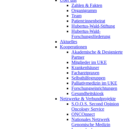
Über uns
Zahlen & Fakten
Organigramm
Team
Patient:innenbeirat
Hubertus-Wald-Stiftung
Hubertus-Wald-
Forschungsförderung
Aktuelles
Kooperationen
Akademische & Designierte
Partner
Mitglieder im UKE
Krankenhäuser
Facharztpraxen
Selbsthilfegruppen
Palliativmedizin im UKE
Forschungseinrichtungen
Gesundheitskiosk
Netzwerke & Verbundprojekte
S.O.O.S. Second Opinion
Oncology Service
ONCOnnect
Nationales Netzwerk
Genomische Medizin