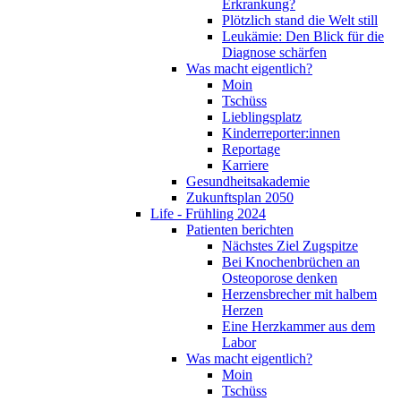
Erkrankung?
Plötzlich stand die Welt still
Leukämie: Den Blick für die
Diagnose schärfen
Was macht eigentlich?
Moin
Tschüss
Lieblingsplatz
Kinderreporter:innen
Reportage
Karriere
Gesundheitsakademie
Zukunftsplan 2050
Life - Frühling 2024
Patienten berichten
Nächstes Ziel Zugspitze
Bei Knochenbrüchen an
Osteoporose denken
Herzensbrecher mit halbem
Herzen
Eine Herzkammer aus dem
Labor
Was macht eigentlich?
Moin
Tschüss