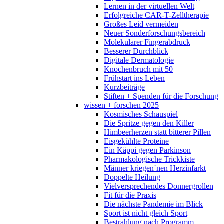
Lernen in der virtuellen Welt
Erfolgreiche CAR-T-Zelltherapie
Großes Leid vermeiden
Neuer Sonderforschungsbereich
Molekularer Fingerabdruck
Besserer Durchblick
Digitale Dermatologie
Knochenbruch mit 50
Frühstart ins Leben
Kurzbeiträge
Stiften + Spenden für die Forschung
wissen + forschen 2025
Kosmisches Schauspiel
Die Spritze gegen den Killer
Himbeerherzen statt bitterer Pillen
Eisgekühlte Proteine
Ein Käppi gegen Parkinson
Pharmakologische Trickkiste
Männer kriegen´nen Herzinfarkt
Doppelte Heilung
Vielversprechendes Donnergrollen
Fit für die Praxis
Die nächste Pandemie im Blick
Sport ist nicht gleich Sport
Bestrahlung nach Programm