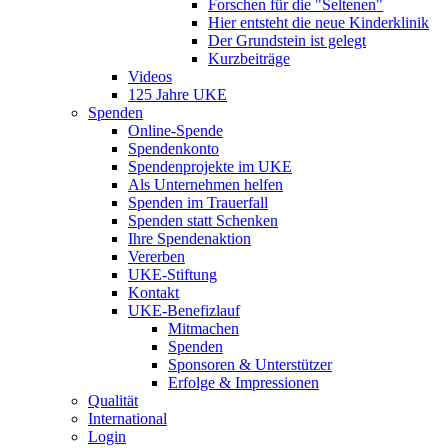
Forschen für die "Seltenen"
Hier entsteht die neue Kinderklinik
Der Grundstein ist gelegt
Kurzbeiträge
Videos
125 Jahre UKE
Spenden
Online-Spende
Spendenkonto
Spendenprojekte im UKE
Als Unternehmen helfen
Spenden im Trauerfall
Spenden statt Schenken
Ihre Spendenaktion
Vererben
UKE-Stiftung
Kontakt
UKE-Benefizlauf
Mitmachen
Spenden
Sponsoren & Unterstützer
Erfolge & Impressionen
Qualität
International
Login