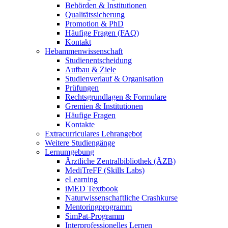
Behörden & Institutionen
Qualitätssicherung
Promotion & PhD
Häufige Fragen (FAQ)
Kontakt
Hebammenwissenschaft
Studienentscheidung
Aufbau & Ziele
Studienverlauf & Organisation
Prüfungen
Rechtsgrundlagen & Formulare
Gremien & Institutionen
Häufige Fragen
Kontakte
Extracurriculares Lehrangebot
Weitere Studiengänge
Lernumgebung
Ärztliche Zentralbibliothek (ÄZB)
MediTreFF (Skills Labs)
eLearning
iMED Textbook
Naturwissenschaftliche Crashkurse
Mentoringprogramm
SimPat-Programm
Interprofessionelles Lernen