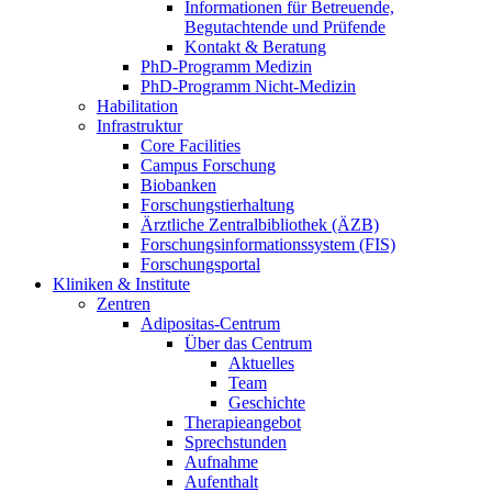
Informationen für Betreuende,
Begutachtende und Prüfende
Kontakt & Beratung
PhD-Programm Medizin
PhD-Programm Nicht-Medizin
Habilitation
Infrastruktur
Core Facilities
Campus Forschung
Biobanken
Forschungstierhaltung
Ärztliche Zentralbibliothek (ÄZB)
Forschungsinformationssystem (FIS)
Forschungsportal
Kliniken & Institute
Zentren
Adipositas-Centrum
Über das Centrum
Aktuelles
Team
Geschichte
Therapieangebot
Sprechstunden
Aufnahme
Aufenthalt