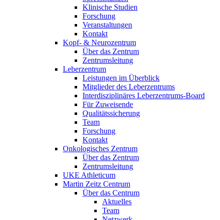
Klinische Studien
Forschung
Veranstaltungen
Kontakt
Kopf- & Neurozentrum
Über das Zentrum
Zentrumsleitung
Leberzentrum
Leistungen im Überblick
Mitglieder des Leberzentrums
Interdisziplinäres Leberzentrums-Board
Für Zuweisende
Qualitätssicherung
Team
Forschung
Kontakt
Onkologisches Zentrum
Über das Zentrum
Zentrumsleitung
UKE Athleticum
Martin Zeitz Centrum
Über das Centrum
Aktuelles
Team
Netzwerk