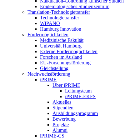
Kalkulation-Controlling klinischer Studien
Epidemiologisches Studienzentrum
Translation-Technologietransfer
Technologietransfer
WIPANO
Hamburg Innovation
Fördermöglichkeiten
Medizinische Fakultät
Universität Hamburg
Externe Fördermöglichkeiten
Forschen im Ausland
EU-Forschungsförderung
Gleichstellung
Nachwuchsförderung
iPRIME
Über iPRIME
Leitungsteam
iPRIME-EKFS
Aktuelles
Stipendien
Ausbildungsprogramm
Bewerbung
Projekte
Alumni
iPRIME-CS