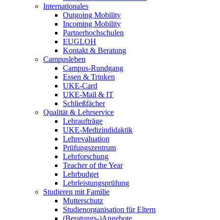
Internationales
Outgoing Mobility
Incoming Mobility
Partnerhochschulen
EUGLOH
Kontakt & Beratung
Campusleben
Campus-Rundgang
Essen & Trinken
UKE-Card
UKE-Mail & IT
Schließfächer
Qualität & Lehrservice
Lehraufträge
UKE-Medizindidaktik
Lehrevaluation
Prüfungszentrum
Lehrforschung
Teacher of the Year
Lehrbudget
Lehrleistungsprüfung
Studieren mit Familie
Mutterschutz
Studienorganisation für Eltern
(Beratungs-)Angebote