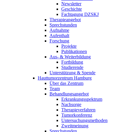
Newsletter
Geschichte
Fachtagung DZSKJ
Therapieangebot
Sprechstunden
Aufnahme
Aufenthalt
Forschung
Projekte
Publikationen
Aus- & Weiterbildung
Fortbildung
Studierende
Unterstützung & Spende
Hauttumorzentrum Hamburg
Über das Zentrum
Team
Behandlungsangebot
Erkrankungsspektrum
Nachsorge
Therapieverfahren
Tumorkonferenz
Untersuchungsmethoden
Zweitmeinung
Sprechstunden