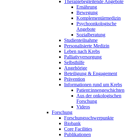
Therapiebegleitende Angebote
Ernährung
Bewegung
Komplementärmedizin
Psychoonkologische
Angebote
Sozialberatung
Studienteilnahme
Personalisierte Medizin
Leben nach Krebs
Palliativversorgung
Selbsthilfe
Angehörige
Beteiligung & Engagement
Prävention
Informationen rund um Krebs
Patient:innengeschichten
Aus der onkologischen
Forschung
Videos
Forschung
Forschungsschwerpunkte
Biobank
Core Facilities
Publikationen