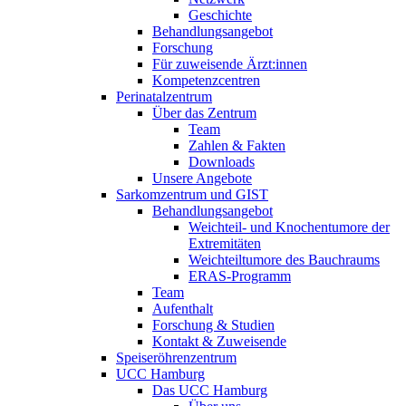
Geschichte
Behandlungsangebot
Forschung
Für zuweisende Ärzt:innen
Kompetenzcentren
Perinatalzentrum
Über das Zentrum
Team
Zahlen & Fakten
Downloads
Unsere Angebote
Sarkomzentrum und GIST
Behandlungsangebot
Weichteil- und Knochentumore der
Extremitäten
Weichteiltumore des Bauchraums
ERAS-Programm
Team
Aufenthalt
Forschung & Studien
Kontakt & Zuweisende
Speiseröhrenzentrum
UCC Hamburg
Das UCC Hamburg