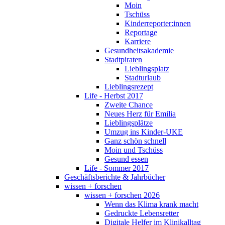
Moin
Tschüss
Kinderreporter:innen
Reportage
Karriere
Gesundheitsakademie
Stadtpiraten
Lieblingsplatz
Stadturlaub
Lieblingsrezept
Life - Herbst 2017
Zweite Chance
Neues Herz für Emilia
Lieblingsplätze
Umzug ins Kinder-UKE
Ganz schön schnell
Moin und Tschüss
Gesund essen
Life - Sommer 2017
Geschäftsberichte & Jahrbücher
wissen + forschen
wissen + forschen 2026
Wenn das Klima krank macht
Gedruckte Lebensretter
Digitale Helfer im Klinikalltag