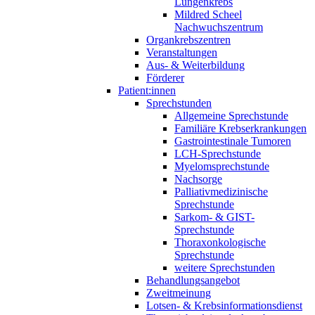
Lungenkrebs
Mildred Scheel
Nachwuchszentrum
Organkrebszentren
Veranstaltungen
Aus- & Weiterbildung
Förderer
Patient:innen
Sprechstunden
Allgemeine Sprechstunde
Familiäre Krebserkrankungen
Gastrointestinale Tumoren
LCH-Sprechstunde
Myelomsprechstunde
Nachsorge
Palliativmedizinische
Sprechstunde
Sarkom- & GIST-
Sprechstunde
Thoraxonkologische
Sprechstunde
weitere Sprechstunden
Behandlungsangebot
Zweitmeinung
Lotsen- & Krebsinformationsdienst