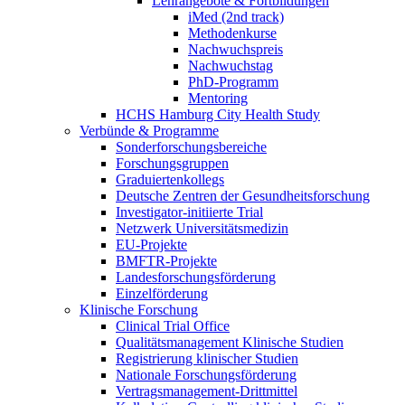
Lehrangebote & Fortbildungen
iMed (2nd track)
Methodenkurse
Nachwuchspreis
Nachwuchstag
PhD-Programm
Mentoring
HCHS Hamburg City Health Study
Verbünde & Programme
Sonderforschungsbereiche
Forschungsgruppen
Graduiertenkollegs
Deutsche Zentren der Gesundheitsforschung
Investigator-initiierte Trial
Netzwerk Universitätsmedizin
EU-Projekte
BMFTR-Projekte
Landesforschungsförderung
Einzelförderung
Klinische Forschung
Clinical Trial Office
Qualitätsmanagement Klinische Studien
Registrierung klinischer Studien
Nationale Forschungsförderung
Vertragsmanagement-Drittmittel