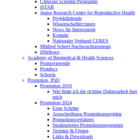
Clinician Scientist Programm
iSTAR
Junior Research Center for Reproductive Health
Projektleitende
Wissenschaftler:innen
News für Interessierte
Kontakt
Nationaler Verbund CERES
Mildred Scheel Nachwuchszentrum
iDfellows
Academy of Biomedical & Health Sciences
Promovierende
Postdocs
Schools
Promotion, PhD
Promotion 2010
Wie finde ich die richtige Doktorarbeit fuer
mich
Promotion 2024
Erste Schritte
Ausschreibung Promotionsprojekte
Promotionsverfahren
Strukturiertes Promotionsprogramm
Termine & Fristen
Links & Downloads