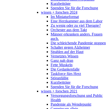
Kurzbeiträge
Spenden Sie für die Forschung
wissen + forschen 2024
Im Miniaturformat
Eine Herzkammer aus dem Labor
Zu wenig oder zu viel Therapie?
Orchester aus dem Takt
Männer erkranken anders. Frauen
auch.
Die schleichende Pandemie stoppen
Schalter gegen Alzheimer
Strahlen auf der Haut
Vernetztes Wissen
Ganz nah dran
Fette Muskeln
Die Gedankenfalle
Taskforce fürs Herz
Störanfällig
Kurzbeiträge
Spenden Sie für die Forschung
wissen + forschen 2021
Versorgungsforschung und Public
Health
Pandemie als Wendepunkt
Gemeinsam allein