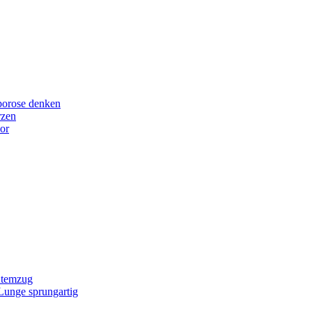
porose denken
rzen
or
Atemzug
 Lunge sprungartig