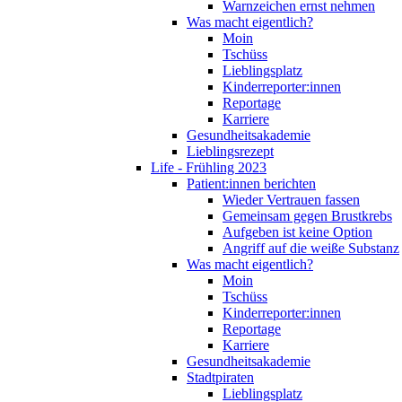
Warnzeichen ernst nehmen
Was macht eigentlich?
Moin
Tschüss
Lieblingsplatz
Kinderreporter:innen
Reportage
Karriere
Gesundheitsakademie
Lieblingsrezept
Life - Frühling 2023
Patient:innen berichten
Wieder Vertrauen fassen
Gemeinsam gegen Brustkrebs
Aufgeben ist keine Option
Angriff auf die weiße Substanz
Was macht eigentlich?
Moin
Tschüss
Kinderreporter:innen
Reportage
Karriere
Gesundheitsakademie
Stadtpiraten
Lieblingsplatz