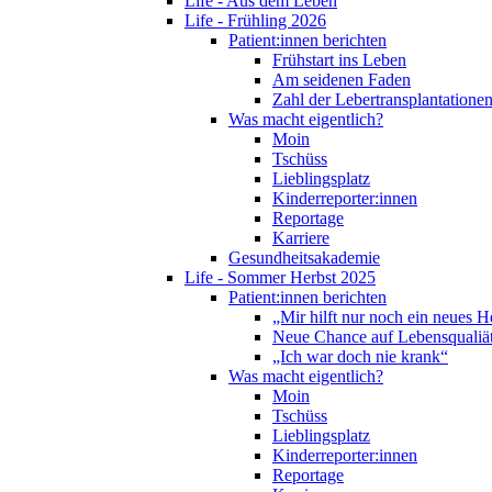
Life - Aus dem Leben
Life - Frühling 2026
Patient:innen berichten
Frühstart ins Leben
Am seidenen Faden
Zahl der Lebertransplantationen
Was macht eigentlich?
Moin
Tschüss
Lieblingsplatz
Kinderreporter:innen
Reportage
Karriere
Gesundheitsakademie
Life - Sommer Herbst 2025
Patient:innen berichten
„Mir hilft nur noch ein neues H
Neue Chance auf Lebensqualiä
„Ich war doch nie krank“
Was macht eigentlich?
Moin
Tschüss
Lieblingsplatz
Kinderreporter:innen
Reportage