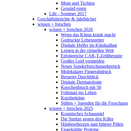
Moin und Tschüss
Gesund essen
Life - Sommer 2017
Geschäftsberichte & Jahrbücher
wissen + forschen
wissen + forschen 2026
Wenn das Klima krank macht
Gedruckte Lebensretter
Digitale Helfer im Klinikalltag
Lernen in der virtuellen Welt
Erfolgreiche CAR-T-Zelltherapie
Großes Leid vermeiden
Neuer Sonderforschungsbereich
Molekularer Fingerabdruck
Besserer Durchblick
Digitale Dermatologie
Knochenbruch mit 50
Frühstart ins Leben
Kurzbeiträge
Stiften + Spenden für die Forschung
wissen + forschen 2025
Kosmisches Schauspiel
Die Spritze gegen den Killer
Himbeerherzen statt bitterer Pillen
Eisgekühlte Proteine