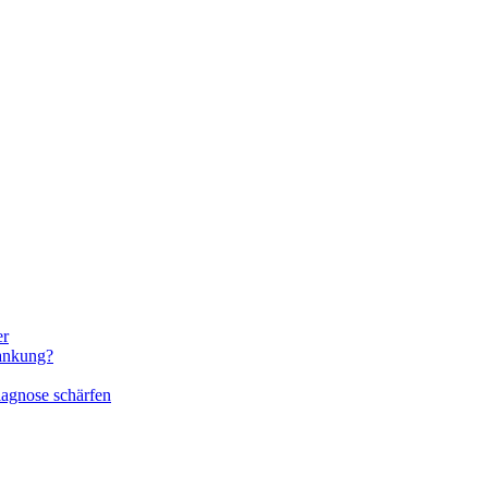
er
rankung?
iagnose schärfen