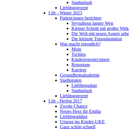
Stadturlaub
Lieblingsrezept
Life - Winter 2023
Patient:innen berichten
Seynabous langer Weg
Kleiner Schnitt mit großer Wir
Die Welt mit neuen Augen seh
Die kleinste Transplantation
Was macht eigentlich?
Moin
Tschüss
Kinderreporter:innen
Reportage
Karriere
Gesundheitsakademie
Stadtpiraten
Lieblingsplatz
Stadturlaub
Lieblingsrezept
Life - Herbst 2017
Zweite Chance
Neues Herz für Emilia
Lieblingsplätze
Umzug ins Kinder-UKE
Ganz schön schnell