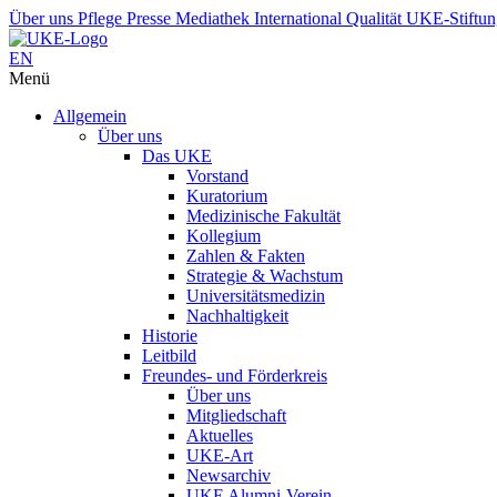
Über uns
Pflege
Presse
Mediathek
International
Qualität
UKE-Stiftu
EN
Menü
Allgemein
Über uns
Das UKE
Vorstand
Kuratorium
Medizinische Fakultät
Kollegium
Zahlen & Fakten
Strategie & Wachstum
Universitätsmedizin
Nachhaltigkeit
Historie
Leitbild
Freundes- und Förderkreis
Über uns
Mitgliedschaft
Aktuelles
UKE-Art
Newsarchiv
UKE Alumni-Verein