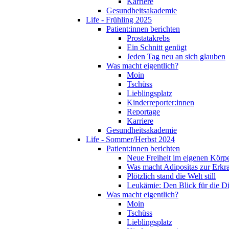
Karriere
Gesundheitsakademie
Life - Frühling 2025
Patient:innen berichten
Prostatakrebs
Ein Schnitt genügt
Jeden Tag neu an sich glauben
Was macht eigentlich?
Moin
Tschüss
Lieblingsplatz
Kinderreporter:innen
Reportage
Karriere
Gesundheitsakademie
Life - Sommer/Herbst 2024
Patient:innen berichten
Neue Freiheit im eigenen Körp
Was macht Adipositas zur Erk
Plötzlich stand die Welt still
Leukämie: Den Blick für die D
Was macht eigentlich?
Moin
Tschüss
Lieblingsplatz