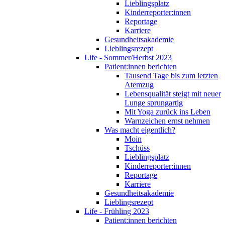
Lieblingsplatz
Kinderreporter:innen
Reportage
Karriere
Gesundheitsakademie
Lieblingsrezept
Life - Sommer/Herbst 2023
Patient:innen berichten
Tausend Tage bis zum letzten
Atemzug
Lebensqualität steigt mit neuer
Lunge sprungartig
Mit Yoga zurück ins Leben
Warnzeichen ernst nehmen
Was macht eigentlich?
Moin
Tschüss
Lieblingsplatz
Kinderreporter:innen
Reportage
Karriere
Gesundheitsakademie
Lieblingsrezept
Life - Frühling 2023
Patient:innen berichten