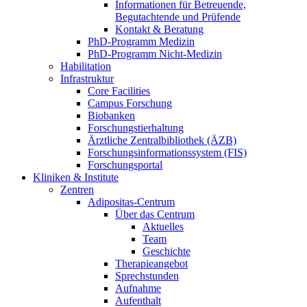
Informationen für Betreuende,
Begutachtende und Prüfende
Kontakt & Beratung
PhD-Programm Medizin
PhD-Programm Nicht-Medizin
Habilitation
Infrastruktur
Core Facilities
Campus Forschung
Biobanken
Forschungstierhaltung
Ärztliche Zentralbibliothek (ÄZB)
Forschungsinformationssystem (FIS)
Forschungsportal
Kliniken & Institute
Zentren
Adipositas-Centrum
Über das Centrum
Aktuelles
Team
Geschichte
Therapieangebot
Sprechstunden
Aufnahme
Aufenthalt