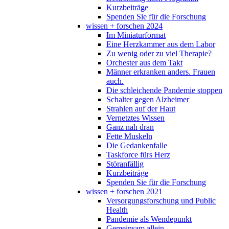
Kurzbeiträge
Spenden Sie für die Forschung
wissen + forschen 2024
Im Miniaturformat
Eine Herzkammer aus dem Labor
Zu wenig oder zu viel Therapie?
Orchester aus dem Takt
Männer erkranken anders. Frauen
auch.
Die schleichende Pandemie stoppen
Schalter gegen Alzheimer
Strahlen auf der Haut
Vernetztes Wissen
Ganz nah dran
Fette Muskeln
Die Gedankenfalle
Taskforce fürs Herz
Störanfällig
Kurzbeiträge
Spenden Sie für die Forschung
wissen + forschen 2021
Versorgungsforschung und Public
Health
Pandemie als Wendepunkt
Gemeinsam allein