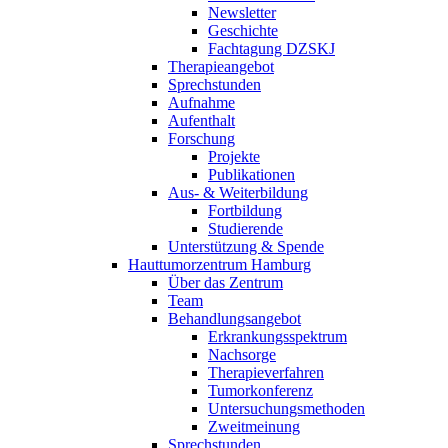
Newsletter
Geschichte
Fachtagung DZSKJ
Therapieangebot
Sprechstunden
Aufnahme
Aufenthalt
Forschung
Projekte
Publikationen
Aus- & Weiterbildung
Fortbildung
Studierende
Unterstützung & Spende
Hauttumorzentrum Hamburg
Über das Zentrum
Team
Behandlungsangebot
Erkrankungsspektrum
Nachsorge
Therapieverfahren
Tumorkonferenz
Untersuchungsmethoden
Zweitmeinung
Sprechstunden