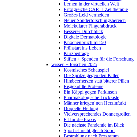
Lernen in der virtuellen Welt
Erfolgreiche CAR-T-Zelltherapie
Großes Leid vermeiden
Neuer Sonderforschungsbereich
Molekularer Fingerabdruck
Besserer Durchblick
Digitale Dermatologie
Knochenbruch mit 50
Frühstart ins Leben
Kurzbeiträge
Stiften + Spenden für die Forschung
wissen + forschen 2025
Kosmisches Schauspiel
Die Spritze gegen den Killer
Himbeerherzen statt bitterer Pillen
Eisgekühlte Proteine
Ein Käppi gegen Parkinson
Pharmakologische Trickkiste
Männer kriegen´nen Herzinfarkt
Doppelte Heilung
Vielversprechendes Donnergrollen
Fit für die Praxis
Die nächste Pandemie im Blick
Sport ist nicht gleich Sport
Bestrahlung nach Programm