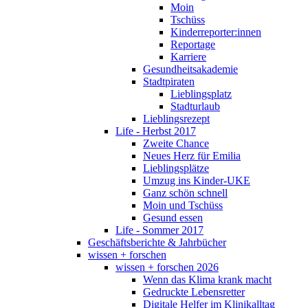
Moin
Tschüss
Kinderreporter:innen
Reportage
Karriere
Gesundheitsakademie
Stadtpiraten
Lieblingsplatz
Stadturlaub
Lieblingsrezept
Life - Herbst 2017
Zweite Chance
Neues Herz für Emilia
Lieblingsplätze
Umzug ins Kinder-UKE
Ganz schön schnell
Moin und Tschüss
Gesund essen
Life - Sommer 2017
Geschäftsberichte & Jahrbücher
wissen + forschen
wissen + forschen 2026
Wenn das Klima krank macht
Gedruckte Lebensretter
Digitale Helfer im Klinikalltag