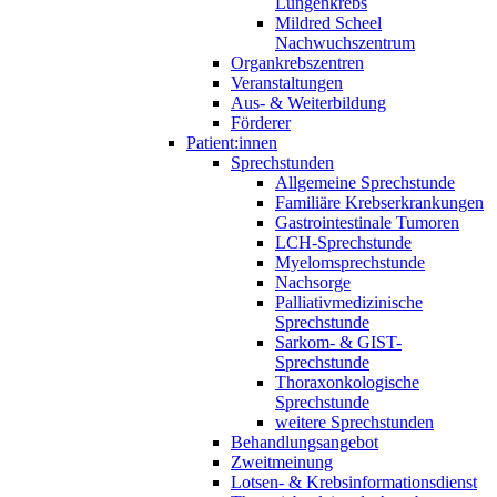
Lungenkrebs
Mildred Scheel
Nachwuchszentrum
Organkrebszentren
Veranstaltungen
Aus- & Weiterbildung
Förderer
Patient:innen
Sprechstunden
Allgemeine Sprechstunde
Familiäre Krebserkrankungen
Gastrointestinale Tumoren
LCH-Sprechstunde
Myelomsprechstunde
Nachsorge
Palliativmedizinische
Sprechstunde
Sarkom- & GIST-
Sprechstunde
Thoraxonkologische
Sprechstunde
weitere Sprechstunden
Behandlungsangebot
Zweitmeinung
Lotsen- & Krebsinformationsdienst