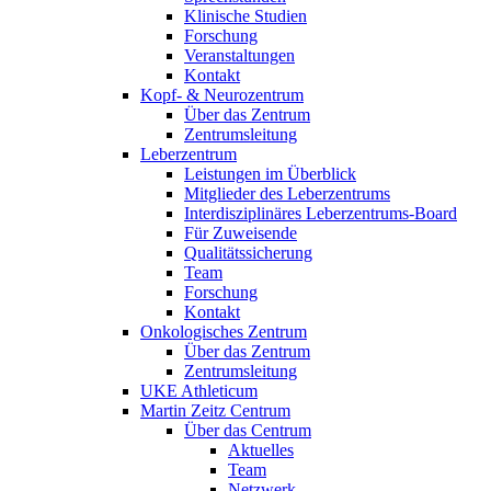
Klinische Studien
Forschung
Veranstaltungen
Kontakt
Kopf- & Neurozentrum
Über das Zentrum
Zentrumsleitung
Leberzentrum
Leistungen im Überblick
Mitglieder des Leberzentrums
Interdisziplinäres Leberzentrums-Board
Für Zuweisende
Qualitätssicherung
Team
Forschung
Kontakt
Onkologisches Zentrum
Über das Zentrum
Zentrumsleitung
UKE Athleticum
Martin Zeitz Centrum
Über das Centrum
Aktuelles
Team
Netzwerk