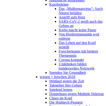
Hauptsache gemeinsam
Kurzbeiträge
Das „Multiorganvirus“: Auch
Nieren befallen
Angriff aufs Herz
SARS-CoV-2 greift auch das
Gehirn an
Krebs macht keine Pause
Von Herdenimmunität weit
entfernt
Das Leben auf den Kopf
gestellt
Forscherteams mit breitem
Themenmix
Corona kompakt
Unikliniken bilden
bundesweites Netzwerk
Spenden Sie Gesundheit
wissen + forschen 2018
Wettlauf gegen die Zeit
Taktgeber fürs Gehirn
Spielend lernen
Doppelpass gegen Multiple Sklerose
Chaos im Kopf
Die Hightech-Pioniere