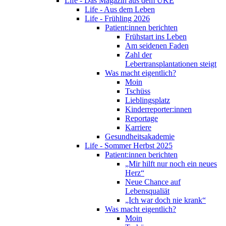
Life - Das Magazin aus dem UKE
Life - Aus dem Leben
Life - Frühling 2026
Patient:innen berichten
Frühstart ins Leben
Am seidenen Faden
Zahl der
Lebertransplantationen steigt
Was macht eigentlich?
Moin
Tschüss
Lieblingsplatz
Kinderreporter:innen
Reportage
Karriere
Gesundheitsakademie
Life - Sommer Herbst 2025
Patient:innen berichten
„Mir hilft nur noch ein neues
Herz“
Neue Chance auf
Lebensqualiät
„Ich war doch nie krank“
Was macht eigentlich?
Moin