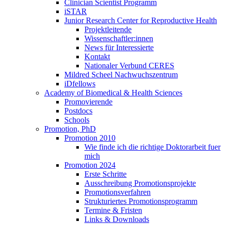
Clinician Scientist Programm
iSTAR
Junior Research Center for Reproductive Health
Projektleitende
Wissenschaftler:innen
News für Interessierte
Kontakt
Nationaler Verbund CERES
Mildred Scheel Nachwuchszentrum
iDfellows
Academy of Biomedical & Health Sciences
Promovierende
Postdocs
Schools
Promotion, PhD
Promotion 2010
Wie finde ich die richtige Doktorarbeit fuer
mich
Promotion 2024
Erste Schritte
Ausschreibung Promotionsprojekte
Promotionsverfahren
Strukturiertes Promotionsprogramm
Termine & Fristen
Links & Downloads