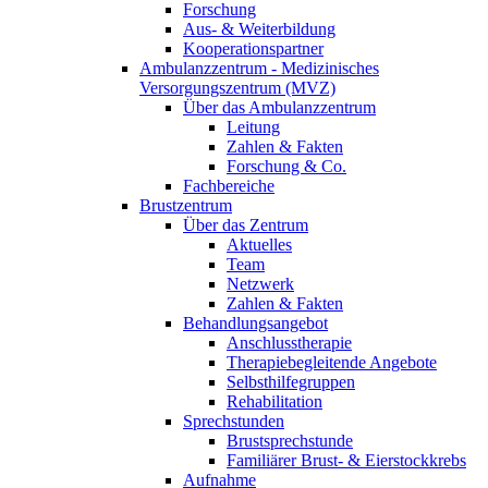
Forschung
Aus- & Weiterbildung
Kooperationspartner
Ambulanzzentrum - Medizinisches
Versorgungszentrum (MVZ)
Über das Ambulanzzentrum
Leitung
Zahlen & Fakten
Forschung & Co.
Fachbereiche
Brustzentrum
Über das Zentrum
Aktuelles
Team
Netzwerk
Zahlen & Fakten
Behandlungsangebot
Anschlusstherapie
Therapiebegleitende Angebote
Selbsthilfegruppen
Rehabilitation
Sprechstunden
Brustsprechstunde
Familiärer Brust- & Eierstockkrebs
Aufnahme