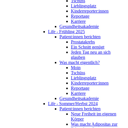
Tschüss
Lieblingsplatz
Kinderreporter:innen
Reportage
Karriere
Gesundheitsakademie
Life - Frühling 2025
Patient:innen berichten
Prostatakrebs
Ein Schnitt genügt
Jeden Tag neu an sich
glauben
Was macht eigentlich?
Moin
Tschüss
Lieblingsplatz
Kinderreporter:innen
Reportage
Karriere
Gesundheitsakademie
Life - Sommer/Herbst 2024
Patient:innen berichten
Neue Freiheit im eigenen
Körper
Was macht Adipositas zur