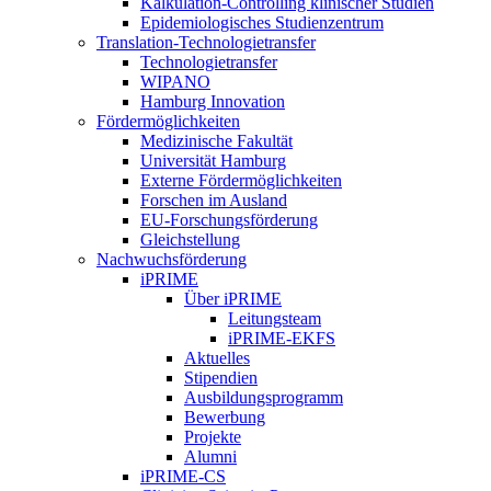
Kalkulation-Controlling klinischer Studien
Epidemiologisches Studienzentrum
Translation-Technologietransfer
Technologietransfer
WIPANO
Hamburg Innovation
Fördermöglichkeiten
Medizinische Fakultät
Universität Hamburg
Externe Fördermöglichkeiten
Forschen im Ausland
EU-Forschungsförderung
Gleichstellung
Nachwuchsförderung
iPRIME
Über iPRIME
Leitungsteam
iPRIME-EKFS
Aktuelles
Stipendien
Ausbildungsprogramm
Bewerbung
Projekte
Alumni
iPRIME-CS