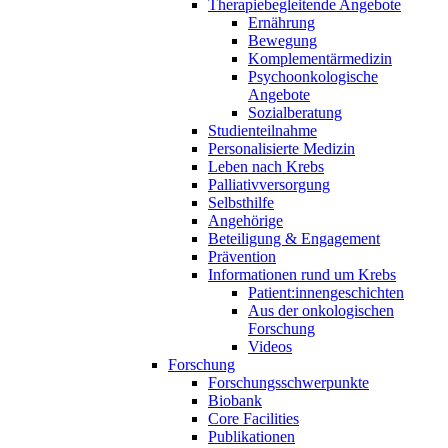
Therapiebegleitende Angebote
Ernährung
Bewegung
Komplementärmedizin
Psychoonkologische
Angebote
Sozialberatung
Studienteilnahme
Personalisierte Medizin
Leben nach Krebs
Palliativversorgung
Selbsthilfe
Angehörige
Beteiligung & Engagement
Prävention
Informationen rund um Krebs
Patient:innengeschichten
Aus der onkologischen
Forschung
Videos
Forschung
Forschungsschwerpunkte
Biobank
Core Facilities
Publikationen