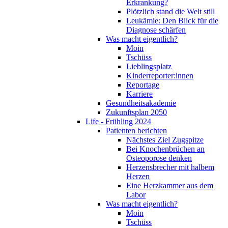
Erkrankung?
Plötzlich stand die Welt still
Leukämie: Den Blick für die
Diagnose schärfen
Was macht eigentlich?
Moin
Tschüss
Lieblingsplatz
Kinderreporter:innen
Reportage
Karriere
Gesundheitsakademie
Zukunftsplan 2050
Life - Frühling 2024
Patienten berichten
Nächstes Ziel Zugspitze
Bei Knochenbrüchen an
Osteoporose denken
Herzensbrecher mit halbem
Herzen
Eine Herzkammer aus dem
Labor
Was macht eigentlich?
Moin
Tschüss