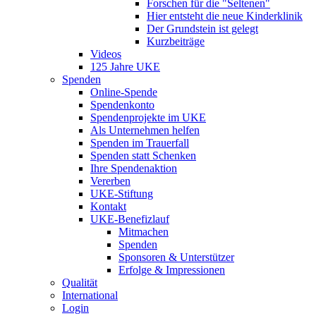
Forschen für die "Seltenen"
Hier entsteht die neue Kinderklinik
Der Grundstein ist gelegt
Kurzbeiträge
Videos
125 Jahre UKE
Spenden
Online-Spende
Spendenkonto
Spendenprojekte im UKE
Als Unternehmen helfen
Spenden im Trauerfall
Spenden statt Schenken
Ihre Spendenaktion
Vererben
UKE-Stiftung
Kontakt
UKE-Benefizlauf
Mitmachen
Spenden
Sponsoren & Unterstützer
Erfolge & Impressionen
Qualität
International
Login