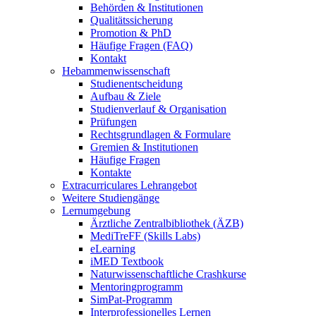
Behörden & Institutionen
Qualitätssicherung
Promotion & PhD
Häufige Fragen (FAQ)
Kontakt
Hebammenwissenschaft
Studienentscheidung
Aufbau & Ziele
Studienverlauf & Organisation
Prüfungen
Rechtsgrundlagen & Formulare
Gremien & Institutionen
Häufige Fragen
Kontakte
Extracurriculares Lehrangebot
Weitere Studiengänge
Lernumgebung
Ärztliche Zentralbibliothek (ÄZB)
MediTreFF (Skills Labs)
eLearning
iMED Textbook
Naturwissenschaftliche Crashkurse
Mentoringprogramm
SimPat-Programm
Interprofessionelles Lernen