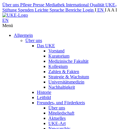
Über uns
Pflege
Presse
Mediathek
International
Qualität
UKE-
Stiftung
Spenden
Leichte Sprache
Bereiche
Login
I
EN
I
A
A
I
EN
Menü
Allgemein
Über uns
Das UKE
Vorstand
Kuratorium
Medizinische Fakultät
Kollegium
Zahlen & Fakten
Strategie & Wachstum
Universitätsmedizin
Nachhaltigkeit
Historie
Leitbild
Freundes- und Förderkreis
Über uns
Mitgliedschaft
Aktuelles
UKE-Art
Newsarchiv