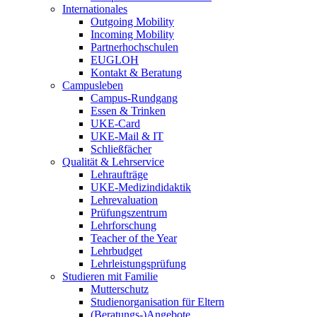
Internationales
Outgoing Mobility
Incoming Mobility
Partnerhochschulen
EUGLOH
Kontakt & Beratung
Campusleben
Campus-Rundgang
Essen & Trinken
UKE-Card
UKE-Mail & IT
Schließfächer
Qualität & Lehrservice
Lehraufträge
UKE-Medizindidaktik
Lehrevaluation
Prüfungszentrum
Lehrforschung
Teacher of the Year
Lehrbudget
Lehrleistungsprüfung
Studieren mit Familie
Mutterschutz
Studienorganisation für Eltern
(Beratungs-)Angebote