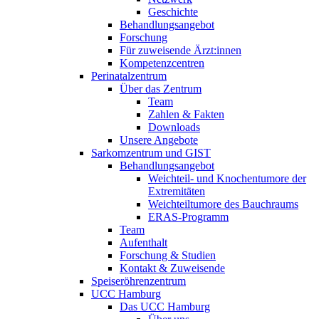
Geschichte
Behandlungsangebot
Forschung
Für zuweisende Ärzt:innen
Kompetenzcentren
Perinatalzentrum
Über das Zentrum
Team
Zahlen & Fakten
Downloads
Unsere Angebote
Sarkomzentrum und GIST
Behandlungsangebot
Weichteil- und Knochentumore der
Extremitäten
Weichteiltumore des Bauchraums
ERAS-Programm
Team
Aufenthalt
Forschung & Studien
Kontakt & Zuweisende
Speiseröhrenzentrum
UCC Hamburg
Das UCC Hamburg