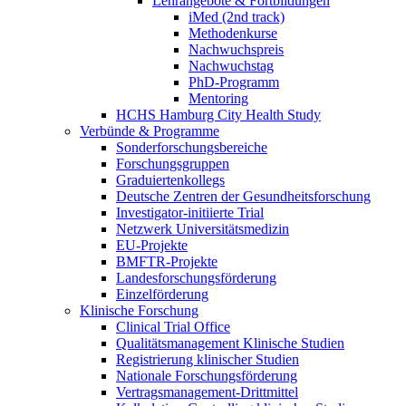
Lehrangebote & Fortbildungen
iMed (2nd track)
Methodenkurse
Nachwuchspreis
Nachwuchstag
PhD-Programm
Mentoring
HCHS Hamburg City Health Study
Verbünde & Programme
Sonderforschungsbereiche
Forschungsgruppen
Graduiertenkollegs
Deutsche Zentren der Gesundheitsforschung
Investigator-initiierte Trial
Netzwerk Universitätsmedizin
EU-Projekte
BMFTR-Projekte
Landesforschungsförderung
Einzelförderung
Klinische Forschung
Clinical Trial Office
Qualitätsmanagement Klinische Studien
Registrierung klinischer Studien
Nationale Forschungsförderung
Vertragsmanagement-Drittmittel