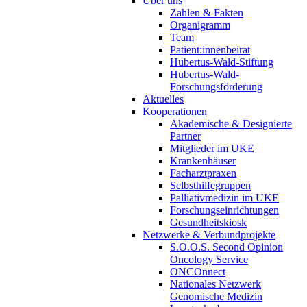
Über uns
Zahlen & Fakten
Organigramm
Team
Patient:innenbeirat
Hubertus-Wald-Stiftung
Hubertus-Wald-
Forschungsförderung
Aktuelles
Kooperationen
Akademische & Designierte
Partner
Mitglieder im UKE
Krankenhäuser
Facharztpraxen
Selbsthilfegruppen
Palliativmedizin im UKE
Forschungseinrichtungen
Gesundheitskiosk
Netzwerke & Verbundprojekte
S.O.O.S. Second Opinion
Oncology Service
ONCOnnect
Nationales Netzwerk
Genomische Medizin