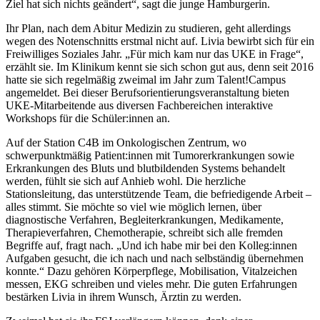
Ziel hat sich nichts geändert“, sagt die junge Hamburgerin.
Ihr Plan, nach dem Abitur Medizin zu studieren, geht allerdings
wegen des Notenschnitts erstmal nicht auf. Livia bewirbt sich für ein
Freiwilliges Soziales Jahr. „Für mich kam nur das UKE in Frage“,
erzählt sie. Im Klinikum kennt sie sich schon gut aus, denn seit 2016
hatte sie sich regelmäßig zweimal im Jahr zum Talent!Campus
angemeldet. Bei dieser Berufsorientierungsveranstaltung bieten
UKE-Mitarbeitende aus diversen Fachbereichen interaktive
Workshops für die Schüler:innen an.
Auf der Station C4B im Onkologischen Zentrum, wo
schwerpunktmäßig Patient:innen mit Tumorerkrankungen sowie
Erkrankungen des Bluts und blutbildenden Systems behandelt
werden, fühlt sie sich auf Anhieb wohl. Die herzliche
Stationsleitung, das unterstützende Team, die befriedigende Arbeit –
alles stimmt. Sie möchte so viel wie möglich lernen, über
diagnostische Verfahren, Begleiterkrankungen, Medikamente,
Therapieverfahren, Chemotherapie, schreibt sich alle fremden
Begriffe auf, fragt nach. „Und ich habe mir bei den Kolleg:innen
Aufgaben gesucht, die ich nach und nach selbständig übernehmen
konnte.“ Dazu gehören Körperpflege, Mobilisation, Vitalzeichen
messen, EKG schreiben und vieles mehr. Die guten Erfahrungen
bestärken Livia in ihrem Wunsch, Ärztin zu werden.