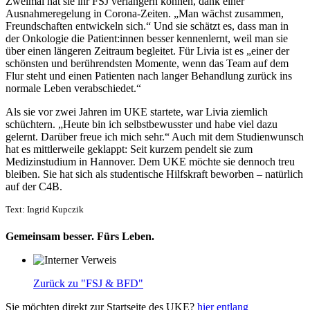
Zweimal hat sie ihr FSJ verlängern können­, dank einer
Ausnahmeregelung in Corona-Zeiten. „Man wächst zusammen,
Freundschaften entwickeln sich.“ Und sie schätzt es, dass man in
der Onkologie die Patient:innen besser kennenlernt, weil man sie
über einen längeren Zeitraum begleitet. Für Livia ist es „einer der
schönsten und berührendsten Momente, wenn das Team auf dem
Flur steht und einen Patienten nach langer Behandlung zurück ins
normale Leben verabschiedet.“
Als sie vor zwei Jahren im UKE startete, war Livia ziemlich
schüchtern. „Heute bin ich selbstbewusster und habe viel dazu
gelernt. Darüber freue ich mich sehr.“ Auch mit dem Studienwunsch
hat es mittlerweile geklappt: Seit kurzem pendelt sie zum
Medizinstudium in Hannover. Dem UKE möchte sie dennoch treu
bleiben. Sie hat sich als studentische Hilfskraft beworben – natürlich
auf der C4B.
Text: Ingrid Kupczik
Gemeinsam besser. Fürs Leben.
Zurück zu "FSJ & BFD"
Sie möchten direkt zur Startseite des UKE?
hier entlang