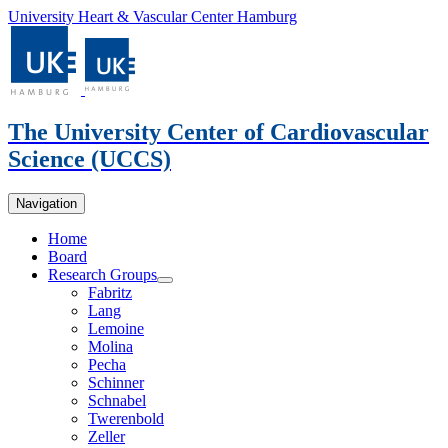
University Heart & Vascular Center Hamburg
The University Center of Cardiovascular
Science
(UCCS)
Navigation
Home
Board
Research Groups
Fabritz
Lang
Lemoine
Molina
Pecha
Schinner
Schnabel
Twerenbold
Zeller