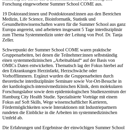
Forschung eingeworbene Summer School COME aus.
19 Doktorand:innen und Postdoktorand:innen aus den Bereichen
Medizin, Life Science, Bioinformatik, Statistik und
Gesundheitswissenschaften waren für die Summer School aus ganz
Europa angereist, und arbeiteten insgesamt 5 Tage interdisziplinär
zum Thema Systemmedizin unter der Leitung von Prof. Dr. Tanja
Zeller.
Schwerpunkt der Summer School COME waren praktische
Gruppenarbeiten, bei denen die Teilnehmer:innen selbstständig
einen systemmedizinischen „Arbeitsablauf“ auf der Basis von
OMICs Daten entwickelten. Thematisch lag der Fokus hierbei auf
den Erkrankungen Herzinfarkt, Herzschwäche oder
Vorhofflimmern. Ergänzt wurden die Gruppenarbeiten durch
theoretische interdisziplinäre Seminare sowie Vor-Ort-Besuche in
der kardiologisch-intensivmedizinischen Klinik, dem molekularen
Forschungslabor sowie dem epidemiologischen Studienzentrum der
Hamburg City Health Studie. Spezialisierte Vorträge mit einem
Fokus auf Soft Skills, Wege wissenschaftlicher Karrieren,
Fördermöglichkeiten sowie Interaktionen mit Industriepartnern
rundeten die Einblicke in die Arbeiten im systemmedizinischen
Umfeld ab.
Die Erfahrungen und Ergebnisse der einwöchigen Summer School