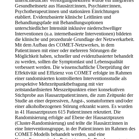
unterschiedlicher Versorgungssektoren wurde ein integriertes
Gesundheitsnetz aus Hausärzt:innen, Psychiater:innen,
Psychotherapeut:innen und stationären Einrichtungen
etabliert. Evidenzbasierte klinische Leitlinien und
Behandlungspfade mit Behandlungsoptionen
unterschiedlicher Intensität inklusive niederschwelliger
Interventionen (u.a. internetbasierte Interventionen) bildeten
die klinische und prozedurale Grundlage der Netzwerkarbeit.
Mit dem Aufbau des COMET-Netzwerkes, in dem
Patient:innen mit einer oder mehreren Störungen die
Möglichkeit haben, schneller und evidenzbasierter behandelt
zu werden, sollten die Symptomlast und Lebensqualität
verbessert werden. Die wissenschaftliche Überprüfung der
Effektivität und Effizienz von COMET erfolgte im Rahmen
einer randomisierten kontrollierten Interventionsstudie als
prospektive Mehrzeitpunktbefragung mit vier
zeitstandardisierten Messzeitpunkten einer konsekutiven
Stichprobe aus Hausarztpatient:innen, die zum Zeitpunkt der
Studie an einer depressiven, Angst-, somatoformen und/oder
einer alkoholbezogenen Störung erkrankt waren. Es wurden
in 41 Hausarztpraxen 615 Patient:innen rekrutiert. Die
Randomisierung erfolgte auf Ebene der Hausarztpraxen
(Cluster-Randomisierung) und teilte die Hausärzt:innen in
eine Interventionsgruppe, in der Patient:innen im Rahmen des
COMET-Modells behandelt werden, und eine