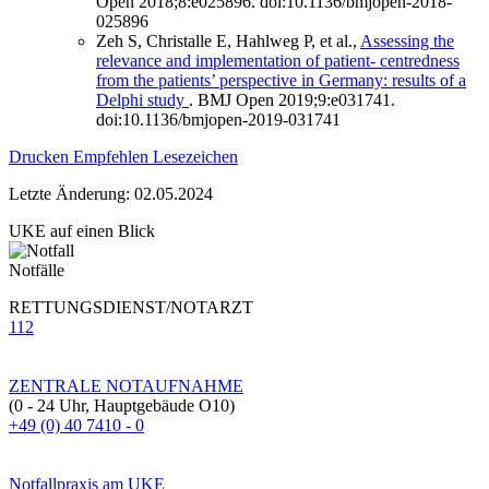
Open 2018;8:e025896. doi:10.1136/bmjopen-2018-
025896
Zeh S, Christalle E, Hahlweg P, et al.,
Assessing the
relevance and implementation of patient- centredness
from the patients’ perspective in Germany: results of a
Delphi study
. BMJ Open 2019;9:e031741.
doi:10.1136/bmjopen-2019-031741
Drucken
Empfehlen
Lesezeichen
Letzte Änderung: 02.05.2024
UKE auf einen Blick
Notfälle
RETTUNGSDIENST/NOTARZT
112
ZENTRALE NOTAUFNAHME
(0 - 24 Uhr, Hauptgebäude O10)
+49 (0) 40 7410 - 0
Notfallpraxis am UKE