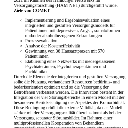
2021 im Rahmen des Hamburger Netzwerks für
Versorgungsforschung (HAM-NET) durchgeführt wurde.
Ziele von COMET
Implementierung und Ergebnisevaluation eines
integrierten und gestuften Versorgungsmodells für
Patient:innen mit depressiven, Angst-, somatoformen
und/oder alkoholbezogenen Erkrankungen
Prozessevaluation
Analyse der Kosteneffektivität
Gewinnung von 38 Hausarztpraxen mit 570
Patient:innen
Etablierung eines Netzwerks mit niedergelassenen
Psychiater:innen, Psychotherapeut:innen und
Fachkliniken
Durch die Elemente der integrierten und gestuften Versorgung
sollte die Nutzung vorhandener Ressourcen bedürfnis- und
bedarfsorientiert optimiert und so die Versorgung der
Betroffenen verbessert werden. Die Innovation besteht in der
Integration der vier Störungsbereiche in einem Modell mit der
besonderen Berücksichtigung des Aspektes der Komorbidität.
Diese Bedingung erhöht die externe Validität, da das Modell
stärker mit der Versorgungsrealität übereinstimmt als bei der
Versorgung separater Störungsbilder. Im Rahmen einer
multiprofessionellen Kooperation von Behandlern