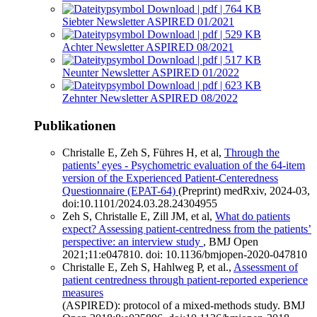
Download | pdf | 764 KB
Siebter Newsletter ASPIRED 01/2021
Download | pdf | 529 KB
Achter Newsletter ASPIRED 08/2021
Download | pdf | 517 KB
Neunter Newsletter ASPIRED 01/2022
Download | pdf | 623 KB
Zehnter Newsletter ASPIRED 08/2022
Publikationen
Christalle E, Zeh S, Führes H, et al,
Through the
patients’ eyes - Psychometric evaluation of the 64-item
version of the Experienced Patient-Centeredness
Questionnaire (EPAT-64)
(Preprint) medRxiv, 2024-03,
doi:10.1101/2024.03.28.24304955
Zeh S, Christalle E, Zill JM, et al,
What do patients
expect? Assessing patient-centredness from the patients’
perspective: an interview study
, BMJ Open
2021;11:e047810. doi: 10.1136/bmjopen-2020-047810
Christalle E, Zeh S, Hahlweg P, et al.,
Assessment of
patient centredness through patient-reported experience
measures
(ASPIRED): protocol of a mixed-methods study. BMJ