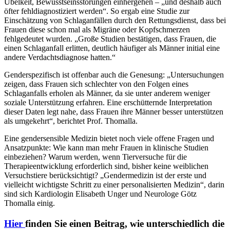
Übelkeit, Bewusstseinsstörungen einhergehen – „und deshalb auch
öfter fehldiagnostiziert werden“. So ergab eine Studie zur
Einschätzung von Schlaganfällen durch den Rettungsdienst, dass bei
Frauen diese schon mal als Migräne oder Kopfschmerzen
fehlgedeutet wurden. „Große Studien bestätigen, dass Frauen, die
einen Schlaganfall erlitten, deutlich häufiger als Männer initial eine
andere Verdachtsdiagnose hatten.“
Genderspezifisch ist offenbar auch die Genesung: „Untersuchungen
zeigen, dass Frauen sich schlechter von den Folgen eines
Schlaganfalls erholen als Männer, da sie unter anderem weniger
soziale Unterstützung erfahren. Eine erschütternde Interpretation
dieser Daten legt nahe, dass Frauen ihre Männer besser unterstützen
als umgekehrt“, berichtet Prof. Thomalla.
Eine gendersensible Medizin bietet noch viele offene Fragen und
Ansatzpunkte: Wie kann man mehr Frauen in klinische Studien
einbeziehen? Warum werden, wenn Tierversuche für die
Therapieentwicklung erforderlich sind, bisher keine weiblichen
Versuchstiere berücksichtigt? „Gendermedizin ist der erste und
vielleicht wichtigste Schritt zu einer personalisierten Medizin“, darin
sind sich Kardiologin Elisabeth Unger und Neurologe Götz
Thomalla einig.
Hier
finden Sie einen Beitrag, wie unterschiedlich die