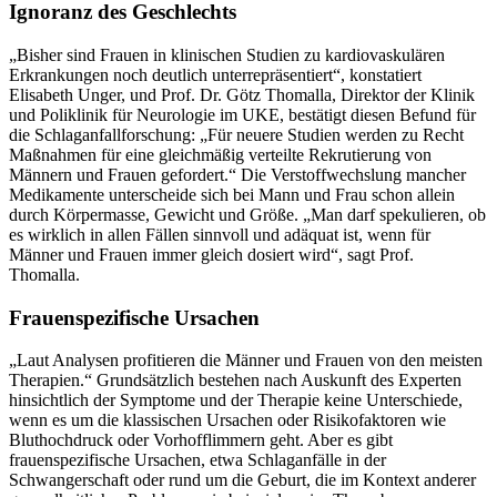
Ignoranz des Geschlechts
„Bisher sind Frauen in klinischen Studien zu kardiovaskulären
Erkrankungen noch deutlich unterrepräsentiert“, konstatiert
Elisabeth Unger, und Prof. Dr. Götz Thomalla, Direktor der Klinik
und Poliklinik für Neurologie im UKE, bestätigt diesen Befund für
die Schlaganfallforschung: „Für neuere Studien werden zu Recht
Maßnahmen für eine gleichmäßig verteilte Rekrutierung von
Männern und Frauen gefordert.“ Die Verstoffwechslung mancher
Medikamente unterscheide sich bei Mann und Frau schon allein
durch Körpermasse, Gewicht und Größe. „Man darf spekulieren, ob
es wirklich in allen Fällen sinnvoll und adäquat ist, wenn für
Männer und Frauen immer gleich dosiert wird“, sagt Prof.
Thomalla.
Frauenspezifische Ursachen
„Laut Analysen profitieren die Männer und Frauen von den meisten
Therapien.“ Grundsätzlich bestehen nach Auskunft des Experten
hinsichtlich der Symptome und der Therapie keine Unterschiede,
wenn es um die klassischen Ursachen oder Risikofaktoren wie
Bluthochdruck oder Vorhofflimmern geht. Aber es gibt
frauenspezifische Ursachen, etwa Schlaganfälle in der
Schwangerschaft oder rund um die Geburt, die im Kontext anderer