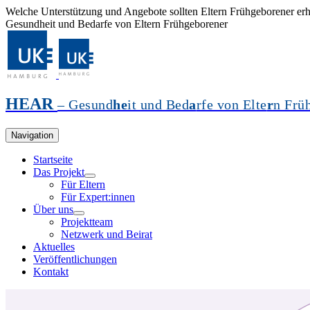
Welche Unterstützung und Angebote sollten Eltern Frühgeborener erh
Gesundheit und Bedarfe von Eltern Frühgeborener
HEAR
– Gesund
he
it und Bed
a
rfe von Elte
r
n Frü
Navigation
Startseite
Das Projekt
Für Eltern
Für Expert:innen
Über uns
Projektteam
Netzwerk und Beirat
Aktuelles
Veröffentlichungen
Kontakt