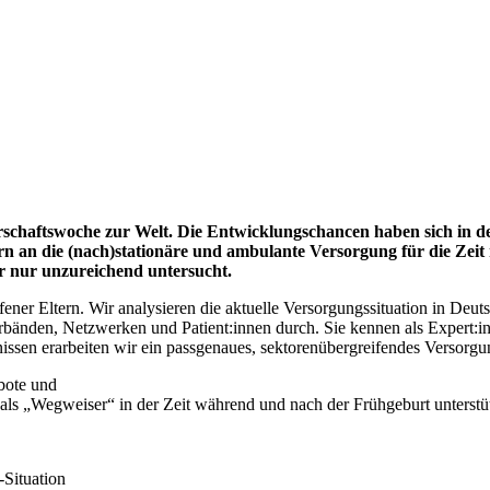
haftswoche zur Welt. Die Entwicklungschancen haben sich in der le
 an die (nach)stationäre und ambulante Versorgung für die Zeit r
er nur unzureichend untersucht.
r Eltern. Wir analysieren die aktuelle Versorgungssituation in Deutsc
bänden, Netzwerken und Patient:innen durch. Sie kennen als Expert:in
ssen erarbeiten wir ein passgenaues, sektorenübergreifendes Versorgu
bote und
n als „Wegweiser“ in der Zeit während und nach der Frühgeburt unterstüt
-Situation