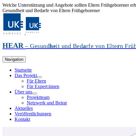
Welche Unterstützung und Angebote sollten Eltern Frühgeborener erh
Gesundheit und Bedarfe von Eltern Frühgeborener
HEAR
– Gesund
he
it und Bed
a
rfe von Elte
r
n Frü
Navigation
Startseite
Das Projekt
Für Eltern
Für Expert:innen
Über uns
Projektteam
Netzwerk und Beirat
Aktuelles
Veröffentlichungen
Kontakt