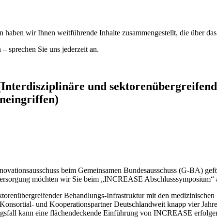
aben wir Ihnen weitführende Inhalte zusammengestellt, die über das T
– sprechen Sie uns jederzeit an.
(Interdisziplinäre und sektorenübergreifen
neingriffen)
 Innovationsausschuss beim Gemeinsamen Bundesausschuss (G-BA) geför
 Versorgung möchten wir Sie beim „INCREASE Abschlusssymposium“ am
ektorenübergreifender Behandlungs-Infrastruktur mit den medizinischen
onsortial- und Kooperationspartner Deutschlandweit knapp vier Jahre
olgsfall kann eine flächendeckende Einführung von INCREASE erfolgen