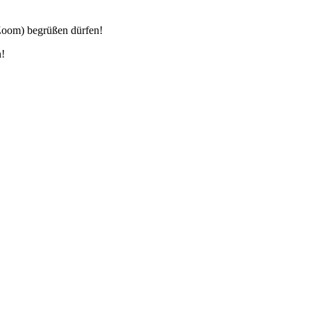
 Zoom) begrüßen dürfen!
n!