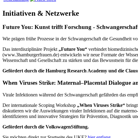
Initiativen & Netzwerke
Future You: Kunst trifft Forschung - Schwangerschaf
Wie prägen frühe Prozesse in der Schwangerschaft die Gesundheit v
Das interdisziplinäre Projekt
„Future You“
verbindet biomedizinische
(www.3hamburgerfrauen.de) entwickeln wir neue Formate der Wissen
Wissenschaft und Gesellschaft zu stärken und das Bewusstsein für d
Gefördert durch die Hamburg Research Academy und die Clauss
When Viruses Strike: Maternal–Placental Dialogue a
Virale Infektionen während der Schwangerschaft gefährden das empf
Der internationale Scoping Workshop
„When Viruses Strike“
bringt
diskutieren wir die Auswirkungen viraler Infektionen auf die matern
identifizieren und innovative Strategien für Prävention, Diagnostik u
Gefördert durch die VolkswagenStiftung.
Sie möchten direkt zur Startseite des UKE?
hier entlang