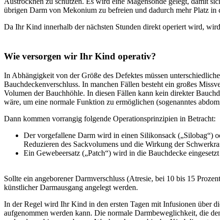
Austrocknen zu schützen. Es wird eine Magensonde gelegt, damit sic
übrigen Darm von Mekonium zu befreien und dadurch mehr Platz in d
Da Ihr Kind innerhalb der nächsten Stunden direkt operiert wird, wir
Wie versorgen wir Ihr Kind operativ?
In Abhängigkeit von der Größe des Defektes müssen unterschiedliche
Bauchdeckenverschluss. In manchen Fällen besteht ein großes Missve
Volumen der Bauchhöhle. In diesen Fällen kann kein direkter Bauch
wäre, um eine normale Funktion zu ermöglichen (sogenanntes abdo
Dann kommen vorrangig folgende Operationsprinzipien in Betracht:
Der vorgefallene Darm wird in einen Silikonsack („Silobag“) od
Reduzieren des Sackvolumens und die Wirkung der Schwerkraft 
Ein Gewebeersatz („Patch“) wird in die Bauchdecke eingesetzt 
Sollte ein angeborener Darmverschluss (Atresie, bei 10 bis 15 Prozent
künstlicher Darmausgang angelegt werden.
In der Regel wird Ihr Kind in den ersten Tagen mit Infusionen über 
aufgenommen werden kann. Die normale Darmbeweglichkeit, die den re