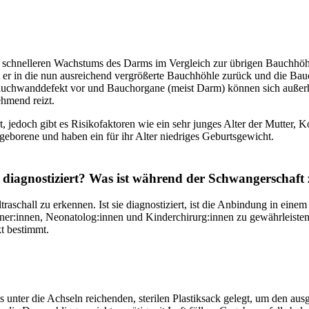
schnelleren Wachstums des Darms im Vergleich zur übrigen Bauchhöh
er in die nun ausreichend vergrößerte Bauchhöhle zurück und die Bauch
n Bauchwanddefekt vor und Bauchorgane (meist Darm) können sich auße
ehmend reizt.
rt, jedoch gibt es Risikofaktoren wie ein sehr junges Alter der Mutter
eborene und haben ein für ihr Alter niedriges Geburtsgewicht.
s diagnostiziert? Was ist während der Schwangerschaft
raschall zu erkennen. Ist sie diagnostiziert, ist die Anbindung in eine
er:innen, Neonatolog:innen und Kinderchirurg:innen zu gewährleisten.
t bestimmt.
s unter die Achseln reichenden, sterilen Plastiksack gelegt, um den 