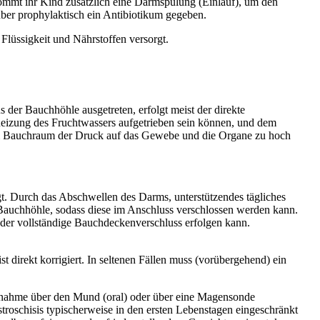
kommt ihr Kind zusätzlich eine Darmspülung (Einlauf), um den
ber prophylaktisch ein Antibiotikum gegeben.
Flüssigkeit und Nährstoffen versorgt.
er Bauchhöhle ausgetreten, erfolgt meist der direkte
Reizung des Fruchtwassers aufgetrieben sein können, und dem
 im Bauchraum der Druck auf das Gewebe und die Organe zu hoch
ngt. Durch das Abschwellen des Darms, unterstützendes tägliches
 Bauchhöhle, sodass diese im Anschluss verschlossen werden kann.
s der vollständige Bauchdeckenverschluss erfolgen kann.
t direkt korrigiert. In seltenen Fällen muss (vorübergehend) ein
aufnahme über den Mund (oral) oder über eine Magensonde
roschisis typischerweise in den ersten Lebenstagen eingeschränkt