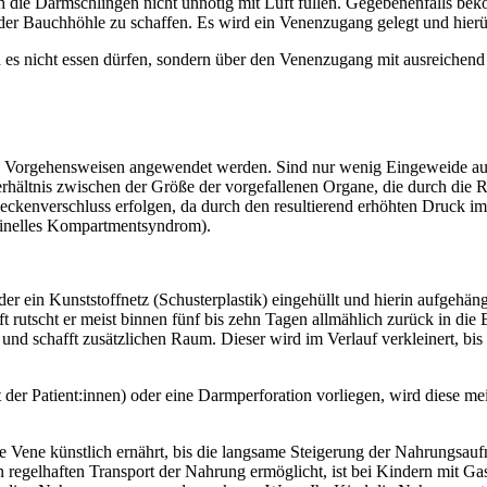
h die Darmschlingen nicht unnötig mit Luft füllen. Gegebenenfalls be
er Bauchhöhle zu schaffen. Es wird ein Venenzugang gelegt und hierü
d es nicht essen dürfen, sondern über den Venenzugang mit ausreichend 
 Vorgehensweisen angewendet werden. Sind nur wenig Eingeweide aus d
rhältnis zwischen der Größe der vorgefallenen Organe, die durch die 
deckenverschluss erfolgen, da durch den resultierend erhöhten Druck
minelles Kompartmentsyndrom).
er ein Kunststoffnetz (Schusterplastik) eingehüllt und hierin aufgehä
rutscht er meist binnen fünf bis zehn Tagen allmählich zurück in die
und schafft zusätzlichen Raum. Dieser wird im Verlauf verkleinert, bi
 der Patient:innen) oder eine Darmperforation vorliegen, wird diese meis
die Vene künstlich ernährt, bis die langsame Steigerung der Nahrungs
gelhaften Transport der Nahrung ermöglicht, ist bei Kindern mit Gast