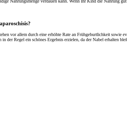
ndige Nahrungsmenge verdauen kann. Wenn Ihr Kind die Nahrung gut s
Laparoschisis?
stehen vor allem durch eine erhöhte Rate an Frühgeburtlichkeit sowie 
 in der Regel ein schönes Ergebnis erzielen, da der Nabel erhalten blei