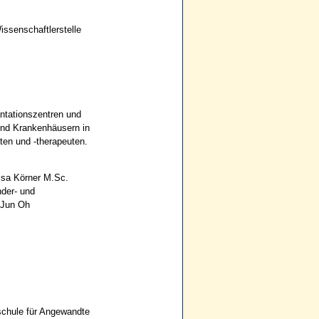
issenschaftlerstelle
antationszentren und
und Krankenhäusern in
en und -therapeuten.
Lisa Körner M.Sc.
nder- und
 Jun Oh
schule für Angewandte