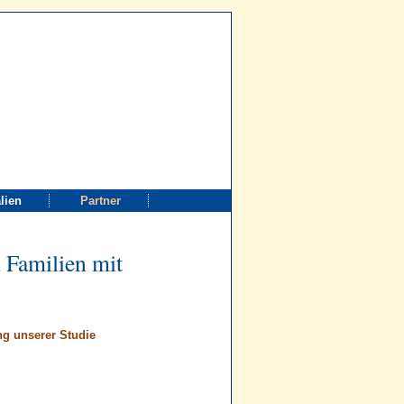
rn"
lien
Partner
 Familien mit
ng unserer Studie