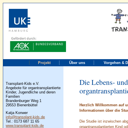
"Die Lebens- und Versorgungssitua
Projekt
Über uns
Vorgehen & D
Die Lebens- und
Transplant-Kids e.V.
Angebote für organtransplantierte
organtransplant
Kinder, Jugendliche und deren
Familien
Brandenburger Weg 1
29553 Bienenbüttel
Herzlich Willkommen auf un
Informationen über die Stu
Katja Konwer
info@transplant-kids.de
Die Studie ist inzwischen ab
Tel.: 0173 687 11 65
www.transplant-kids.de
organtransplantierten Kind od