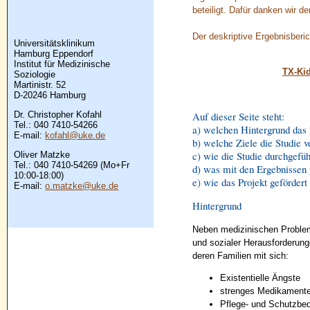
beteiligt. Dafür danken wir d
Der deskriptive Ergebnisberi
Universitätsklinikum
Hamburg Eppendorf
Institut für Medizinische
TX-Kid
Soziologie
Martinistr. 52
D-20246 Hamburg
Dr. Christopher Kofahl
Auf dieser Seite steht:
Tel.: 040 7410-54266
a) welchen Hintergrund das 
E-mail:
kofahl@uke.de
b) welche Ziele die Studie ve
c) wie die Studie durchgefüh
Oliver Matzke
Tel.: 040 7410-54269 (Mo+Fr
d) was mit den Ergebnissen 
10:00-18:00)
e) wie das Projekt gefördert
E-mail:
o.matzke@uke.de
Hintergrund
Neben medizinischen Problems
und sozialer Herausforderung
deren Familien mit sich:
Existentielle Ängste
strenges Medikament
Pflege- und Schutzbedü