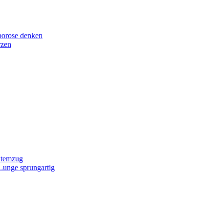
porose denken
rzen
Atemzug
 Lunge sprungartig