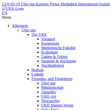
COVID-19
Über uns
Karriere
Presse
Mediathek
International
Qualit
EN
Menü
Allgemein
Über uns
Das UKE
Vorstand
Kuratorium
Medizinische Fakultät
Kollegium
Zahlen & Fakten
Strategie & Wachstum
Nachhaltigkeit
Historie
Leitbild
Freundes- und Förderkreis
Über uns
Mitgliedschaft
Aktuelles
UKE-Art
Newsarchiv
UKE Alumni-Verein
Erika-Haus