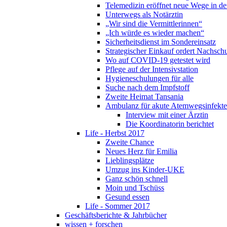
Telemedizin eröffnet neue Wege in de
Unterwegs als Notärztin
„Wir sind die Vermittlerinnen“
„Ich würde es wieder machen“
Sicherheitsdienst im Sondereinsatz
Strategischer Einkauf ordert Nachsch
Wo auf COVID-19 getestet wird
Pflege auf der Intensivstation
Hygieneschulungen für alle
Suche nach dem Impfstoff
Zweite Heimat Tansania
Ambulanz für akute Atemwegsinfekte
Interview mit einer Ärztin
Die Koordinatorin berichtet
Life - Herbst 2017
Zweite Chance
Neues Herz für Emilia
Lieblingsplätze
Umzug ins Kinder-UKE
Ganz schön schnell
Moin und Tschüss
Gesund essen
Life - Sommer 2017
Geschäftsberichte & Jahrbücher
wissen + forschen