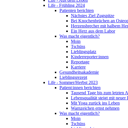
Life - Aus dem Leben
Life - Frühling 2024
Patienten berichten
Nächstes Ziel Zugspitze
Bei Knochenbrüchen an Osteo
Herzensbrecher mit halbem He
Ein Herz aus dem Labor
Was macht eigentlich?
Moin
Tschüss
Lieblingsplatz
Kinderreporter:innen
Reportage
Karriere
Gesundheitsakademie
Lieblingsrezept
Life - Sommer/Herbst 2023
Patient:innen berichten
Tausend Tage bis zum letzten 
Lebensqualität steigt mit neuer
Mit Yoga zurück ins Leben
Warnzeichen ernst nehmen
Was macht eigentlich?
Moin
Tschüss