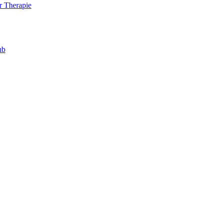
r Therapie
ub