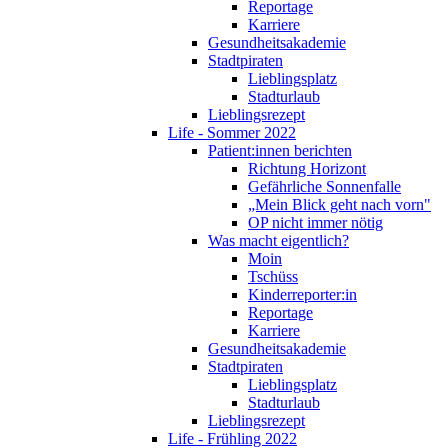
Reportage
Karriere
Gesundheitsakademie
Stadtpiraten
Lieblingsplatz
Stadturlaub
Lieblingsrezept
Life - Sommer 2022
Patient:innen berichten
Richtung Horizont
Gefährliche Sonnenfalle
„Mein Blick geht nach vorn"
OP nicht immer nötig
Was macht eigentlich?
Moin
Tschüss
Kinderreporter:in
Reportage
Karriere
Gesundheitsakademie
Stadtpiraten
Lieblingsplatz
Stadturlaub
Lieblingsrezept
Life - Frühling 2022