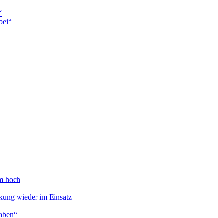
“
bei“
am hoch
ung wieder im Einsatz
haben“