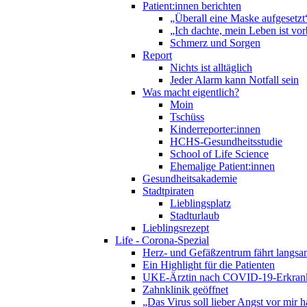
Patient:innen berichten
„Überall eine Maske aufgesetzt
„Ich dachte, mein Leben ist vor
Schmerz und Sorgen
Report
Nichts ist alltäglich
Jeder Alarm kann Notfall sein
Was macht eigentlich?
Moin
Tschüss
Kinderreporter:innen
HCHS-Gesundheitsstudie
School of Life Science
Ehemalige Patient:innen
Gesundheitsakademie
Stadtpiraten
Lieblingsplatz
Stadturlaub
Lieblingsrezept
Life - Corona-Spezial
Herz- und Gefäßzentrum fährt langs
Ein Highlight für die Patienten
UKE-Ärztin nach COVID-19-Erkrank
Zahnklinik geöffnet
„Das Virus soll lieber Angst vor mir 