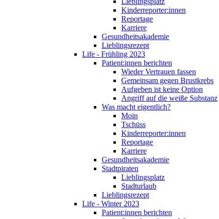
Lieblingsplatz
Kinderreporter:innen
Reportage
Karriere
Gesundheitsakademie
Lieblingsrezept
Life - Frühling 2023
Patient:innen berichten
Wieder Vertrauen fassen
Gemeinsam gegen Brustkrebs
Aufgeben ist keine Option
Angriff auf die weiße Substanz
Was macht eigentlich?
Moin
Tschüss
Kinderreporter:innen
Reportage
Karriere
Gesundheitsakademie
Stadtpiraten
Lieblingsplatz
Stadturlaub
Lieblingsrezept
Life - Winter 2023
Patient:innen berichten