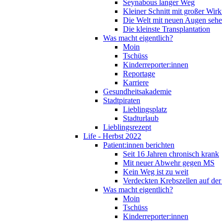
Seynabous langer Weg
Kleiner Schnitt mit großer Wir
Die Welt mit neuen Augen seh
Die kleinste Transplantation
Was macht eigentlich?
Moin
Tschüss
Kinderreporter:innen
Reportage
Karriere
Gesundheitsakademie
Stadtpiraten
Lieblingsplatz
Stadturlaub
Lieblingsrezept
Life - Herbst 2022
Patient:innen berichten
Seit 16 Jahren chronisch krank
Mit neuer Abwehr gegen MS
Kein Weg ist zu weit
Verdeckten Krebszellen auf der
Was macht eigentlich?
Moin
Tschüss
Kinderreporter:innen