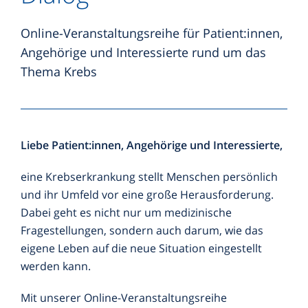
Hamburger Leben nach Krebs - Programm
ONCOnnect
Therapiebegleitende Angebote
Krankenhäuser
LCH-Sprechstunde
Hubertus-Wald-Stiftung
Online-Veranstaltungsreihe für Patient:innen,
PREVENT Studie
Angehörige und Interessierte rund um das
Nationales Netzwerk Genomische Medizin
Ernährung
Facharztpraxen
Myelomsprechstunde
Hubertus-Wald-Forschungsförderung
Thema Krebs
Lungenkrebs
Bewegung
Wissenschaftliche Karriereförderung
Selbsthilfegruppen
Nachsorge
Mildred Scheel Nachwuchszentrum
Komplementärmedizin
Mildred Scheel Nachwuchszentrum
Palliativmedizin im UKE
Palliativmedizinische Sprechstunde
Liebe Patient:innen, Angehörige und Interessierte,
Psychoonkologische Angebote
Forschungseinrichtungen
Sarkom- & GIST-Sprechstunde
eine Krebserkrankung stellt Menschen persönlich
Sozialberatung
Gesundheitskiosk
Thoraxonkologische Sprechstunde
und ihr Umfeld vor eine große Herausforderung.
Dabei geht es nicht nur um medizinische
weitere Sprechstunden
Fragestellungen, sondern auch darum, wie das
eigene Leben auf die neue Situation eingestellt
werden kann.
Mit unserer Online-Veranstaltungsreihe
Informationen rund um Krebs